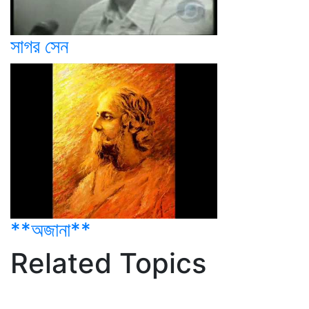
সাগর সেন
**অজানা**
Related Topics