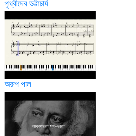
পৃথ্বীদেব ভট্টাচার্য
অরূপ পাল