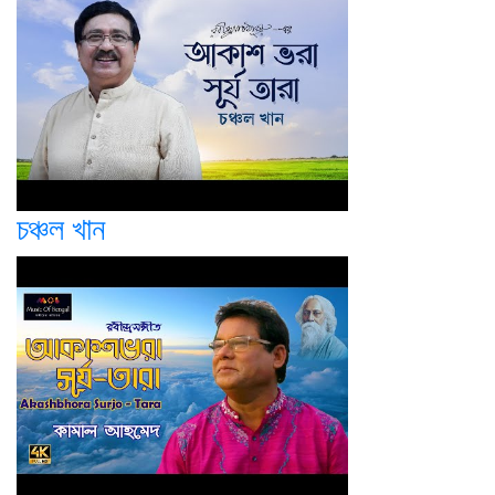
চঞ্চল খান