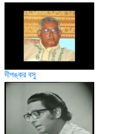
দীপঙ্কর বসু