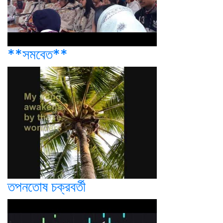
**সমবেত**
তপনতোষ চক্রবর্তী