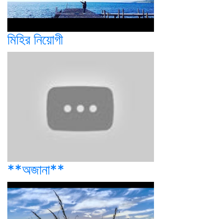
মিহির নিয়োগী
**অজানা**