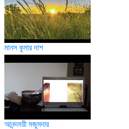
মানস কুমার দাশ
আনন্দময়ী মজুমদার