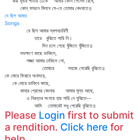
ঝরা যূথীর পাতায় ঢেকে আমার বেদন গেলেম রেখে,
কোন্‌ ফাগুনে মিলবে সে-যে তোমার বেদনাতে॥
যে ছিল আমার
Songs
যে ছিল আমার স্বপনচারিণী
তারে বুঝিতে পারি নি।
দিন চলে গেছে খুঁজিতে খুঁজিতে॥
শুভক্ষণে কাছে ডাকিলে,
লজ্জা আমার ঢাকিলে গো,
তোমারে সহজে পেরেছি বুঝিতে॥
কে মোরে ফিরাবে অনাদরে,
কে মোরে ডাকিবে কাছে,
কাহার প্রেমের বেদনায় আমার মূল্য আছে,
এ নিরন্তর সংশয়ে হায় পারি নে যুঝিতে--
আমি তোমারেই শুধু পেরেছি বুঝিতে॥
Please
Login
first to submit
a rendition.
Click here
for
help.