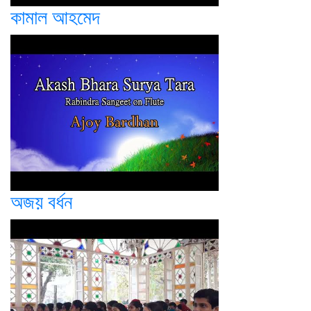
কামাল আহমেদ
অজয় বর্ধন