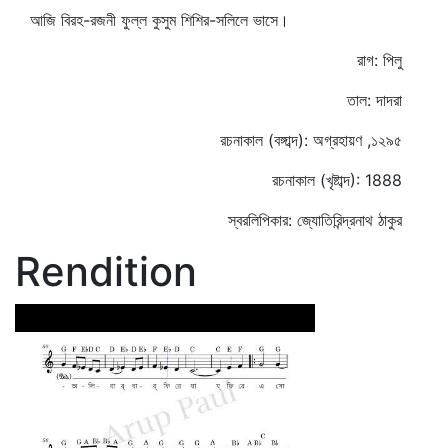
আজি বিরহ-রজনী ফুল্ল কুসুম শিশির-সলিলে ভাসে।
রাগ: পিলু
তাল: দাদরা
রচনাকাল (বঙ্গাব্দ): অগ্রহায়ণ ,১২৯৫
রচনাকাল (খৃষ্টাব্দ): 1888
স্বরলিপিকার: জ্যোতিরিন্দ্রনাথ ঠাকুর
Rendition