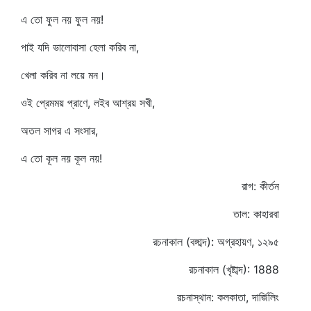
এ তো ফুল নয় ফুল নয়!
পাই যদি ভালোবাসা হেলা করিব না,
খেলা করিব না লয়ে মন।
ওই প্রেমময় প্রাণে, লইব আশ্রয় সখী,
অতল সাগর এ সংসার,
এ তো কূল নয় কূল নয়!
রাগ: কীর্তন
তাল: কাহারবা
রচনাকাল (বঙ্গাব্দ): অগ্রহায়ণ, ১২৯৫
রচনাকাল (খৃষ্টাব্দ): 1888
রচনাস্থান: কলকাতা, দার্জিলিং