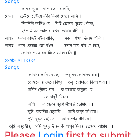
Songs
আমার সুরে লাগে তোমার হাসি,
যেমন ঢেউয়ে ঢেউয়ে রবির কিরণ দোলে আসি ॥
দিবানিশি আমিও যে ফিরি তোমার সুরের খোঁজে,
হঠাৎ এ মন ভোলায় কখন তোমার বাঁশি ॥
আমার সকল কাজই রইল বাকি, সকল শিক্ষা দিলেম ফাঁকি।
আমার গানে তোমায় ধরব ব'লে উদাস হয়ে যাই যে চলে,
তোমার গানে ধরা দিতে ভালোবাসি ॥
তোমারে জানি নে হে
Songs
তোমারে জানি নে হে, তবু মন তোমাতে ধায়।
তোমারে না জেনে বিশ্ব তবু তোমাতে বিরাম পায়।।
অসীম সৌন্দর্য তব কে করেছে অনুভব হে,
সে মাধুরী চিরনব–
আমি না জেনে প্রাণ সঁপেছি তোমায়।।
তুমি জ্যোতির জ্যোতি, আমি অন্ধ আঁধারে।
তুমি মুক্ত মহীয়ান, আমি মগ্ন পাথারে।
তুমি অন্তহীন, আমি ক্ষুদ্র দীন– কী অপূর্ব মিলন তোমায় আমায়।।
Please
Login
first to submit