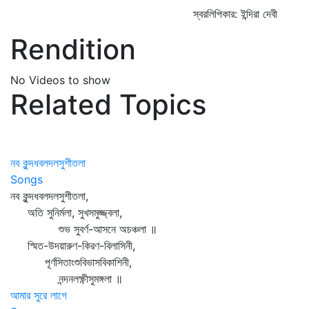
স্বরলিপিকার: ইন্দিরা দেবী
Rendition
No Videos to show
Related Topics
নব কুন্দধবলদলসুশীতলা
Songs
নব কুন্দধবলদলসুশীতলা,
অতি সুনির্মলা, সুখসমুজ্জ্বলা,
শুভ সুবর্ণ-আসনে অচঞ্চলা ॥
স্মিত-উদয়ারুণ-কিরণ-বিলাসিনী,
পূর্ণসিতাংশুবিভাসবিকাশিনী,
নন্দনলক্ষ্ণীসুমঙ্গলা ॥
আমার সুরে লাগে