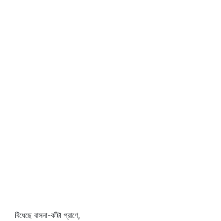
বিঁধেছে বাসনা-কাঁটা প্রাণে,