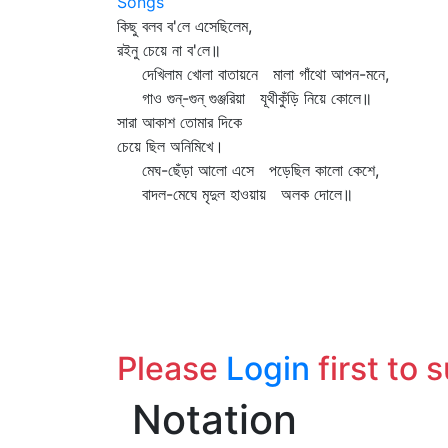
Songs
কিছু বলব ব'লে এসেছিলেম,
রইনু চেয়ে না ব'লে॥
দেখিলাম খোলা বাতায়নে মালা গাঁথো আপন-মনে,
গাও গুন্‌-গুন্‌ গুঞ্জরিয়া যূথীকুঁড়ি নিয়ে কোলে॥
সারা আকাশ তোমার দিকে
চেয়ে ছিল অনিমিখে।
মেঘ-ছেঁড়া আলো এসে পড়েছিল কালো কেশে,
বাদল-মেঘে মৃদুল হাওয়ায় অলক দোলে॥
Please
Login
first to 
Notation