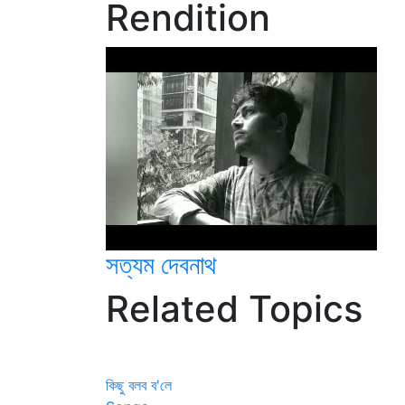
Rendition
সত্যম দেবনাথ
Related Topics
কিছু বলব ব'লে