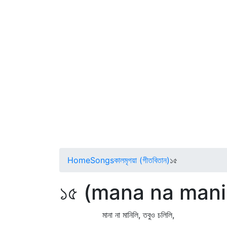
Home
Songs
কালমৃগয়া (গীতবিতান)
১৫
১৫ (mana na manil
মানা না মানিলি, তবুও চলিলি,