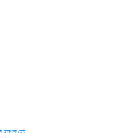
া ডালপালা তোর