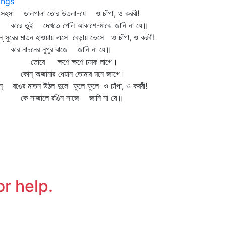
ngs
সা ডালপালা তোর উতলা-যে ও চাঁপা, ও করবী!
রে তুই দেখতে পেলি আকাশে-মাঝে জানি না যে॥
্‌ সুরের মাতন হাওয়ায় এসে বেড়ায় ভেসে ও চাঁপা, ও করবী!
র নাচনের নূপুর বাজে জানি না যে॥
োরে ক্ষণে ক্ষণে চমক লাগে।
ন্‌ অজানার ধেয়ান তোমার মনে জাগে।
্‌ রঙের মাতন উঠল দুলে ফুলে ফুলে ও চাঁপা, ও করবী!
 সাজালে রঙিন সাজে জানি না যে॥
or help.