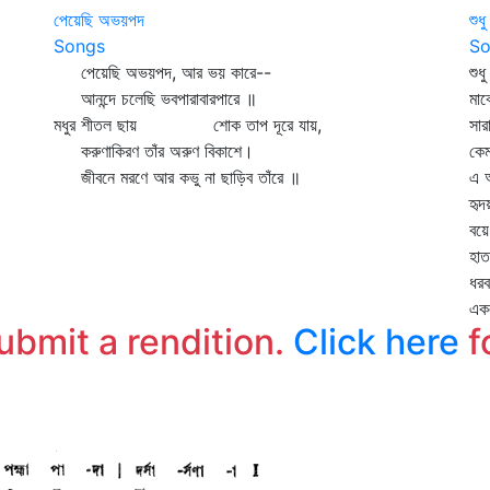
পেয়েছি অভয়পদ
শুধ
Songs
So
পেয়েছি অভয়পদ, আর ভয় কারে--
শুধ
আনন্দে চলেছি ভবপারাবারপারে ॥
মাঝ
মধুর শীতল ছায় শোক তাপ দূরে যায়,
সার
করুণাকিরণ তাঁর অরুণ বিকাশে।
কেম
জীবনে মরণে আর কভু না ছাড়িব তাঁরে ॥
এ আ
হৃদ
বয়ে
হাত
ধরব
এক
submit a rendition.
Click here
f