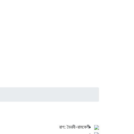
রাগ: ভৈরবী-রামকেলী