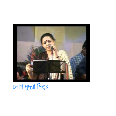
লোপামুদ্রা মিত্র