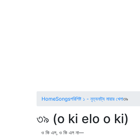
Home
Songs
পরিশিষ্ট ১ - নৃত্যনাট্য মায়ার খেলা
৩৯
৩৯ (o ki elo o ki)
ও কি এল, ও কি এল না—