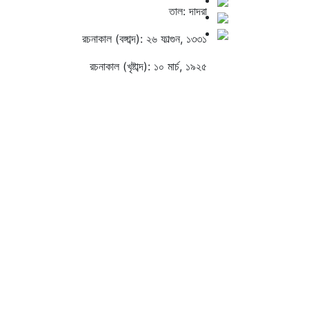
তাল: দাদরা
রচনাকাল (বঙ্গাব্দ): ২৬ ফাল্গুন, ১৩৩১
রচনাকাল (খৃষ্টাব্দ): ১০ মার্চ, ১৯২৫