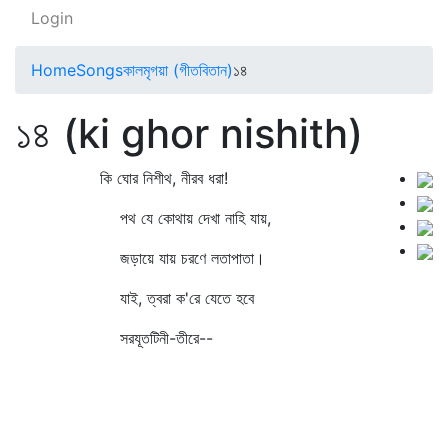
Login
Home
Songs
কালমৃগয়া (গীতবিতান)
১৪
১৪ (ki ghor nishith)
কি ঘোর নিশীথ, নীরব ধরা!
পথ যে কোথায় দেখা নাহি যায়,
জড়ায়ে যায় চরণে লতাপাতা।
যাই, ত্বরা ক'রে যেতে হবে
সরযূতটিনী-তীরে--