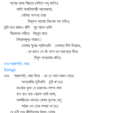
স্তব্ধ হৃদয় বিছায়ে চাহিতে শুধু জানি॥
আমি অমাবিভাবরী আলোছায়া,
মেলিয়া অগণ্য তারা
নিষ্ফল আশায় নিঃশেষ পথ চাহি॥
তুমি যবে বাজাও বাঁশি সুর আসে ভাসি
নীরবতার গভীরে বিহ্বূল বায়ে
নিদ্রাসমুদ্র পারায়ে।
তোমার সুরের প্রতিধ্বনি তোমারে দিই ফিরায়ে,
কে জানে সে কি পশে তব স্বপ্নের তীরে
বিপুল অন্ধকার বাহি॥
ওরে প্রজাপতি, মায়া
Songs
ওরে প্রজাপতি, মায়া দিয়ে কে যে পরশ করল তোরে
অস্তরবির তুলিখানি চুরি ক'রে॥
হাওয়ার বুকে যে চঞ্চলের গোপন বাসা
বনে বনে বয়ে বেড়াস তারি ভাষা,
অপ্সরীদের দোলের খেলার ফুলের রেণু
পাঠায় কে তোর পাখায় ভ'রে॥
যে গুণী তার কীর্তিনাশার বিপুল নেশায়