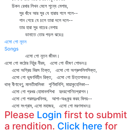
চিকন রেখার লিখন মেলে শূন্যে মেশায়,
সুর বাঁধে আর সুর যে হারায় পলে পলে--
গান গেয়ে যে চলে তারা দলে দলে--
তার হারা সুর নাচের নেশায়
ডানাতে তোর পড়ল ঝরে॥
এসো গো নূতন
Songs
এসো গো নূতন জীবন।
এসো গো কঠোর নিঠুর নীরব, এসো গো ভীষণ শোভন॥
এসো অপ্রিয় বিরস তিক্ত, এসো গো অশ্রুসলিলসিক্ত,
এসো গো ভূষণবিহীন রিক্ত, এসো গো চিত্তপাবন॥
থাক্‌ বীণাবেণু, মালতীমালিকা পূর্ণিমানিশি, মায়াকুহেলিকা--
এসো গো প্রখর হোমানলশিখা হৃদয়শোণিতপ্রাশন।
এসো গো পরমদুঃখনিলয়, আশা-অঙ্কুর করহ বিলয়--
এসো সংগ্রাম, এসো মহাজয়, এসো গো মরণসাধন॥
Please
Login
first to submit
a rendition.
Click here
for