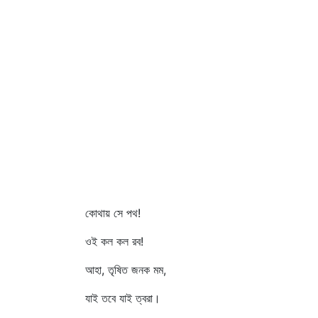
কোথায় সে পথ!
ওই কল কল রব!
আহা, তৃষিত জনক মম,
যাই তবে যাই ত্বরা।