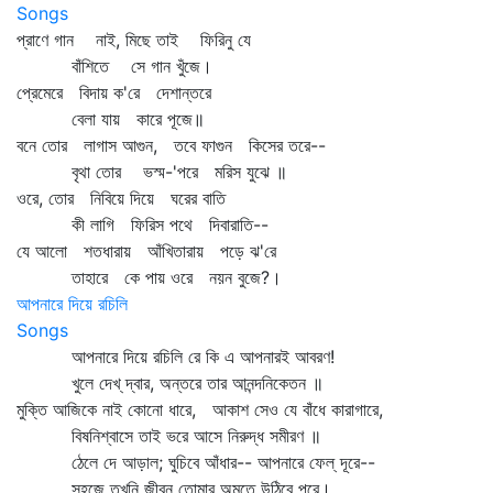
Songs
প্রাণে গান নাই, মিছে তাই ফিরিনু যে
বাঁশিতে সে গান খুঁজে।
প্রেমেরে বিদায় ক'রে দেশান্তরে
বেলা যায় কারে পূজে॥
বনে তোর লাগাস আগুন, তবে ফাগুন কিসের তরে--
বৃথা তোর ভস্ম-'পরে মরিস যুঝে ॥
ওরে, তোর নিবিয়ে দিয়ে ঘরের বাতি
কী লাগি ফিরিস পথে দিবারাতি--
যে আলো শতধারায় আঁখিতারায় পড়ে ঝ'রে
তাহারে কে পায় ওরে নয়ন বুজে?।
আপনারে দিয়ে রচিলি
Songs
আপনারে দিয়ে রচিলি রে কি এ আপনারই আবরণ!
খুলে দেখ্‌ দ্বার, অন্তরে তার আনন্দনিকেতন ॥
মুক্তি আজিকে নাই কোনো ধারে, আকাশ সেও যে বাঁধে কারাগারে,
বিষনিশ্বাসে তাই ভরে আসে নিরুদ্ধ সমীরণ ॥
ঠেলে দে আড়াল; ঘুচিবে আঁধার-- আপনারে ফেল্‌ দূরে--
সহজে তখনি জীবন তোমার অমৃতে উঠিবে পূরে।