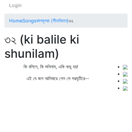
Login
Home
Songs
কালমৃগয়া (গীতবিতান)
৩২
৩২ (ki balile ki
shunilam)
কি বলিলে, কি শুনিলাম, একি কভু হয়!
এই যে জল আনিবারে গেল সে সরযূতীরে--