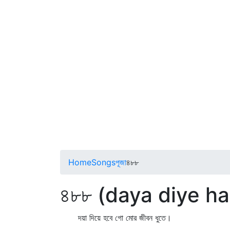
Home
Songs
পূজা
৪৮৮
৪৮৮ (daya diye h
দয়া দিয়ে হবে গো মোর জীবন ধুতে।