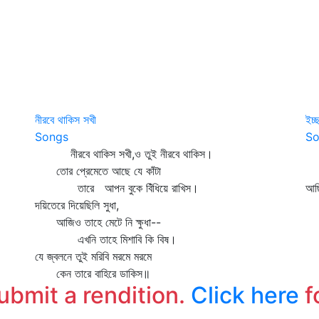
নীরবে থাকিস সখী
ইচ্
Songs
So
নীরবে থাকিস সখী,ও তুই নীরবে থাকিস।
ইচ
তোর প্রেমেতে আছে যে কাঁটা
পূজ
তারে আপন বুকে বিঁধিয়ে রাখিস।
আছি
দয়িতেরে দিয়েছিলি সুধা,
যত
আজিও তাহে মেটে নি ক্ষুধা--
ফু
এখনি তাহে মিশাবি কি বিষ।
ডা
যে জ্বলনে তুই মরিবি মরমে মরমে
দ্
কেন তারে বাহিরে ডাকিস॥
submit a rendition.
Click here
f