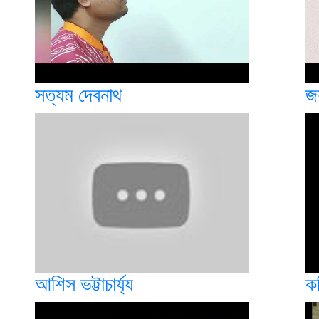
সত্যম দেবনাথ
জয়
আশিস ভট্টাচার্য্য
কণ