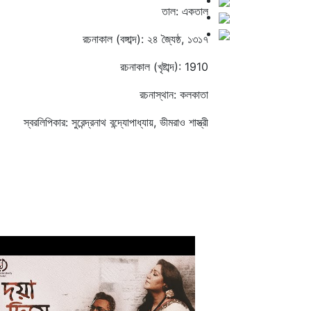
তাল: একতাল
রচনাকাল (বঙ্গাব্দ): ২৪ জ্যৈষ্ঠ, ১৩১৭
রচনাকাল (খৃষ্টাব্দ): 1910
রচনাস্থান: কলকাতা
স্বরলিপিকার: সুরেন্দ্রনাথ বন্দ্যোপাধ্যায়, ভীমরাও শাস্ত্রী