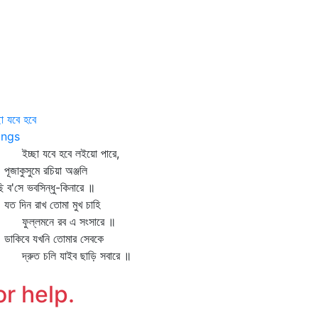
ছা যবে হবে
ngs
্ছা যবে হবে লইয়ো পারে,
াকুসুমে রচিয়া অঞ্জলি
 ব'সে ভবসিন্ধু-কিনারে ॥
 দিন রাখ তোমা মুখ চাহি
ল্লমনে রব এ সংসারে ॥
কিবে যখনি তোমার সেবকে
রুত চলি যাইব ছাড়ি সবারে ॥
or help.