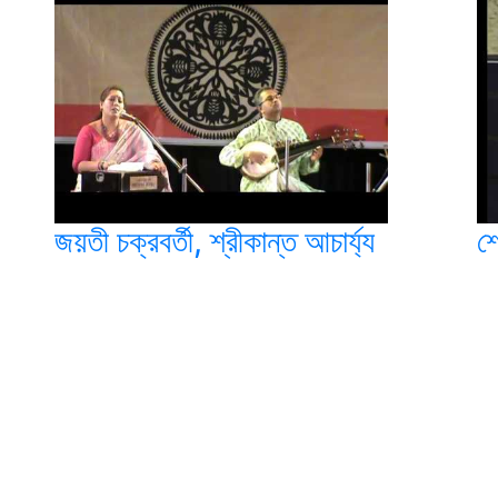
জয়তী চক্রবর্তী, শ্রীকান্ত আচার্য্য
শ্