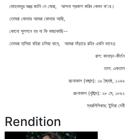
মোহনমধুর মন্ত্র জানি নে মোরা, আপনা প্রকাশ করিব কেমন ক'রে।
তোমরা কোথায় আমরা কোথায় আছি,
কোনো সুলগনে হব না কি কাছাকাছি--
তোমরা হাসিয়া বহিয়া চলিয়া যাবে, আমরা দাঁড়ায়ে রহিব এমনি ভাবে॥
রাগ: কানাড়া-কীর্তন
তাল: একতাল
রচনাকাল (বঙ্গাব্দ): ১৬ জ্যৈষ্ঠ, ১২৯৯
রচনাকাল (খৃষ্টাব্দ): ২৮ মে, ১৮৯২
স্বরলিপিকার: ইন্দিরা দেবী
Rendition