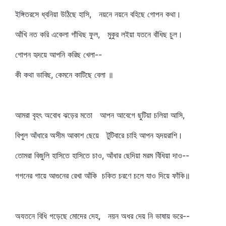
ইঙ্গিতরসে ধ্বনিয়া উঠিছে হাসি, নয়নে নয়নে বহিছে গোপন কথা।
আঁখি নত করি একেলা গাঁথিছ ফুল, মুকুর লইয়া যতনে বাঁধিছ চুল।
গোপন হৃদয়ে আপনি করিছ খেলা--
কী কথা ভাবিছ, কেমনে কাটিছে বেলা ॥
আমরা বৃহৎ অবোধ ঝড়ের মতো আপন আবেগে ছুটিয়া চলিয়া আসি,
বিপুল আঁধারে অসীম আকাশ ছেয়ে টুটিবারে চাহি আপন হৃদয়রাশি।
তোমরা বিজুলি হাসিতে হাসিতে চাও, আঁধার ছেদিয়া মরম বিঁধিয়া দাও--
গগনের গায়ে আগুনের রেখা আঁকি চকিত চরণে চলে যাও দিয়ে ফাঁকি॥
অযতনে বিধি গড়েছে মোদের দেহ, নয়ন অধর দেয় নি ভাষায় ভরে--