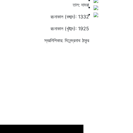
তাল: দাদরা
রচনাকাল (বঙ্গাব্দ): 1332
রচনাকাল (খৃষ্টাব্দ): 1925
স্বরলিপিকার: দিনেন্দ্রনাথ ঠাকুর