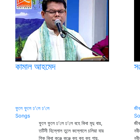
কামাল আহমেদ
সঞ
ফুলে ফুলে ঢ'লে ঢ'লে
জী
Songs
So
ফুলে ফুলে ঢ'লে ঢ'লে বহে কিবা মৃদু বায়,
জী
তটিনী হিল্লোল তুলে কল্লোলে চলিয়া যায়
নবী
পিক কিবা কুঞ্জে কুঞ্জে কুহূ কুহূ কুহূ গায়,
নবী