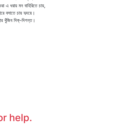
ভরা এ ধরায় মন বাহিরিতে চায়,
ারে বসাতে চায় হৃদয়ে।
ার খুঁজিব দিক্‌-দিগন্ত।
or help.