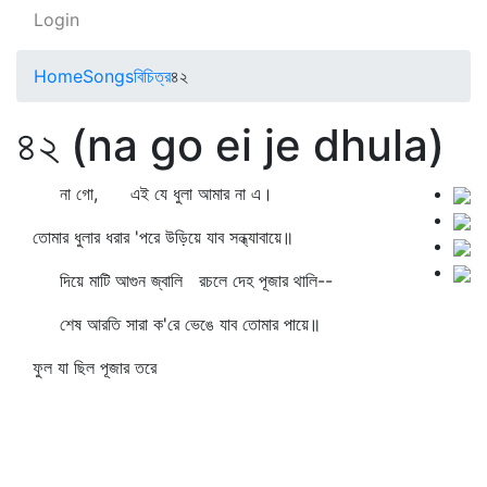
Login
Home
Songs
বিচিত্র
৪২
৪২ (na go ei je dhula)
না গো, এই যে ধুলা আমার না এ।
তোমার ধুলার ধরার 'পরে উড়িয়ে যাব সন্ধ্যাবায়ে॥
দিয়ে মাটি আগুন জ্বালি রচলে দেহ পূজার থালি--
শেষ আরতি সারা ক'রে ভেঙে যাব তোমার পায়ে॥
ফুল যা ছিল পূজার তরে