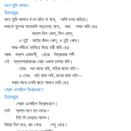
কবে তুমি আসবে
Songs
কবে তুমি আসবে ব'লে রইব না বসে, আমি চলব বাহিরে।
শুকনো ফুলের পাতাগুলি পড়তেছে খসে, আর সময় নাহি রে॥
বাতাস দিল দোল্‌, দিল দোল্‌;
ও তুই ঘাটের বাঁধন খোল্‌, ও তুই খোল্‌।
মাঝ-নদীতে ভাসিয়ে দিয়ে তরী বাহি রে॥
আজ শুক্লা একাদশী, হেরো নিদ্রাহারা শশী
ওই স্বপ্নপারাবারের খেয়া একলা চালায় বসি।
তোর পথ জানা নাই, নাইবা জানা নাই--
ও তোর নাই মানা নাই, মনের মানা নাই--
সবার সাথে চলবি রাতে সামনে চাহি রে॥
প্রেম এসেছিল নিঃশব্দচরণে.
Songs
প্রেম এসেছিল নিঃশব্দচরণে।
তাই স্বপ্ন মনে হল তারে--
দিই নি তাহারে আসন।
বিদায় নিল যবে, শব্দ পেয়ে গেনু ধেয়ে।