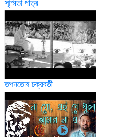
সুস্মিতা পাত্র
তপনতোষ চক্রবর্তী