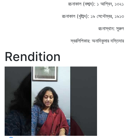
রচনাকাল (বঙ্গাব্দ): ১ আশ্বিন, ১৩২১
রচনাকাল (খৃষ্টাব্দ): ১৯ সেপ্টেম্বর, ১৯১৩
রচনাস্থান: সুরুল
স্বরলিপিকার: অনাদিকুমার দস্তিদার
Rendition