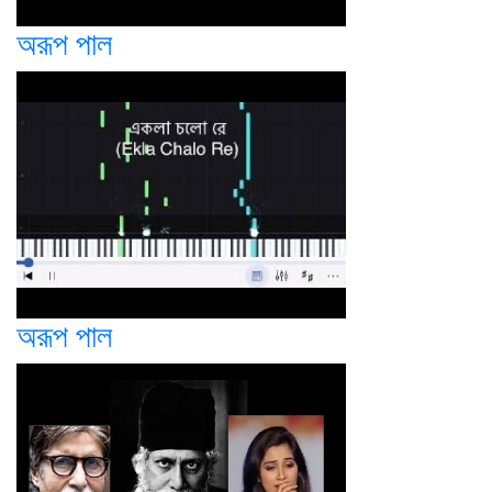
অরূপ পাল
অরূপ পাল