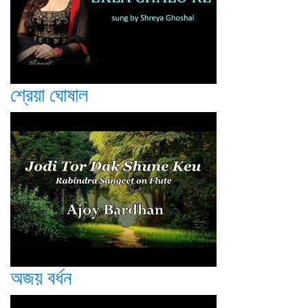
শ্রেয়া ঘোষাল
অজয় বর্ধন