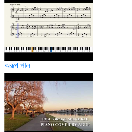
অরূপ পাল