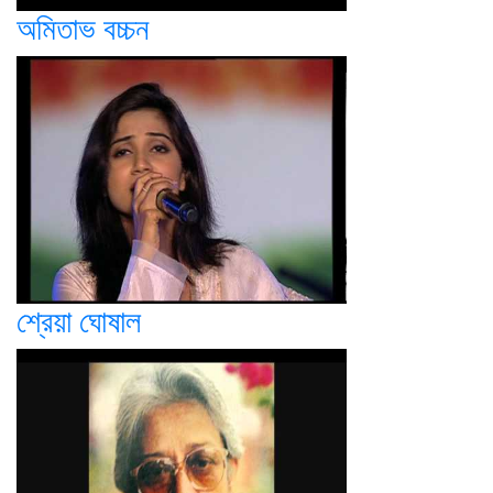
অমিতাভ বচ্চন
শ্রেয়া ঘোষাল