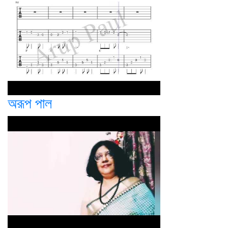
অরূপ পাল