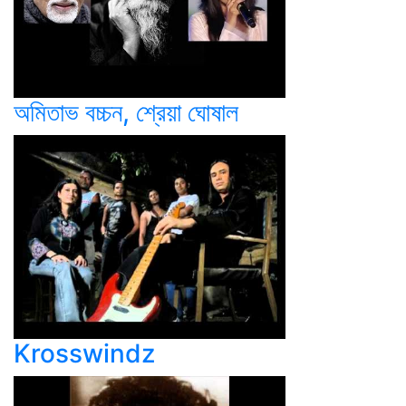
অমিতাভ বচ্চন, শ্রেয়া ঘোষাল
Krosswindz