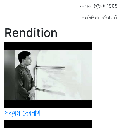
রচনাকাল (খৃষ্টাব্দ): 1905
স্বরলিপিকার: ইন্দিরা দেবী
Rendition
সত্যম দেবনাথ