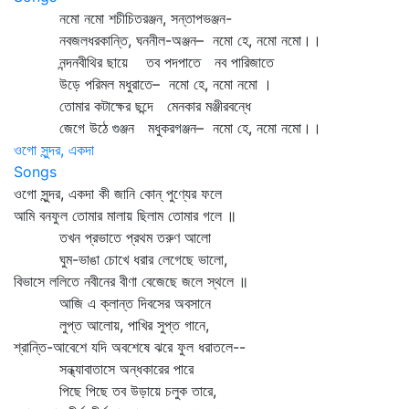
নমো নমো শচীচিতরঞ্জন, সন্তাপভঞ্জন-
নবজলধরকান্তি, ঘননীল-অঞ্জন– নমো হে, নমো নমো।।
নন্দনবীথির ছায়ে তব পদপাতে নব পারিজাতে
উড়ে পরিমল মধুরাতে– নমো হে, নমো নমো ।
তোমার কটাক্ষের ছন্দে মেনকার মঞ্জীরবন্ধে
জেগে উঠে গুঞ্জন মধুকরগঞ্জন– নমো হে, নমো নমো।।
ওগো সুন্দর, একদা
Songs
ওগো সুন্দর, একদা কী জানি কোন্‌ পুণ্যের ফলে
আমি বনফুল তোমার মালায় ছিলাম তোমার গলে ॥
তখন প্রভাতে প্রথম তরুণ আলো
ঘুম-ভাঙা চোখে ধরার লেগেছে ভালো,
বিভাসে ললিতে নবীনের বীণা বেজেছে জলে স্থলে ॥
আজি এ ক্লান্ত দিবসের অবসানে
লুপ্ত আলোয়, পাখির সুপ্ত গানে,
শ্রান্তি-আবেশে যদি অবশেষে ঝরে ফুল ধরাতলে--
সন্ধ্যাবাতাসে অন্ধকারের পারে
পিছে পিছে তব উড়ায়ে চলুক তারে,