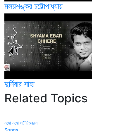
মলয়শঙ্কর চট্টোপাধ্যায়
দুর্নিবার সাহা
Related Topics
নমো নমো সচীচিতরঞ্জন
Songs