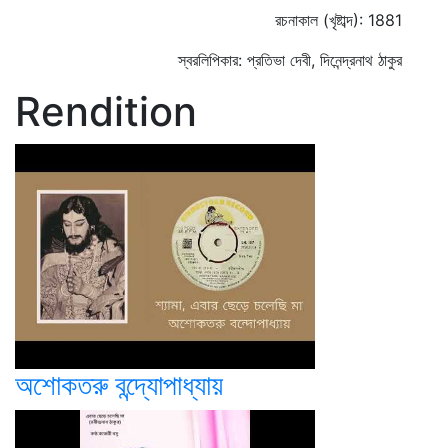
রচনাকাল (খৃষ্টাব্দ): 1881
স্বরলিপিকার: প্রতিভা দেবী, দিনেন্দ্রনাথ ঠাকুর
Rendition
অশোকতরু বন্দ্যোপাধ্যায়