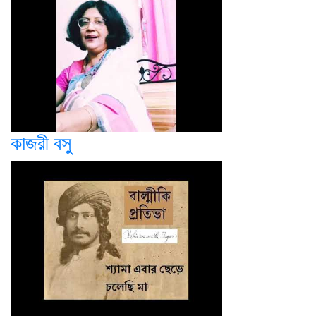
কাজরী বসু