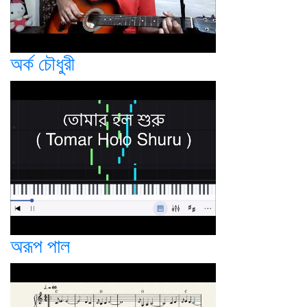
অর্ক চৌধুরী
অরূপ পাল