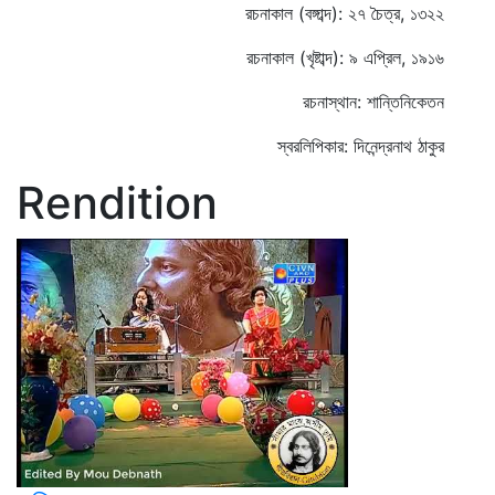
রচনাকাল (বঙ্গাব্দ): ২৭ চৈত্র, ১৩২২
রচনাকাল (খৃষ্টাব্দ): ৯ এপ্রিল, ১৯১৬
রচনাস্থান: শান্তিনিকেতন
স্বরলিপিকার: দিনেন্দ্রনাথ ঠাকুর
Rendition