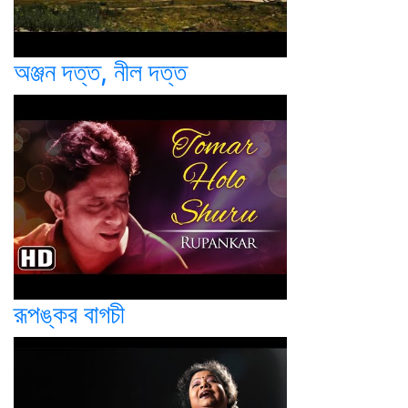
অঞ্জন দত্ত, নীল দত্ত
রূপঙ্কর বাগচী