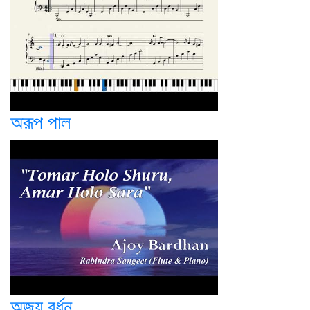
অরূপ পাল
অজয় বর্ধন