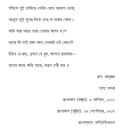
পশ্চিমে তুই তাকিয়ে দেখিস মেঘে আকাশ ডোবা,
আনন্দে তুই পুবের দিকে দেখ্‌-না তারার শোভা।
সাথি যারা আছে তারা তোমার আপন ব'লে
ভাবো কি তাই রক্ষা পাবে তোমারি ওই কোলে?
উঠবে রে ঝড়, দুলবে রে বুক, জাগবে হাহাকার--
হালের কাছে মাঝি আছে, করবে তরী পার ॥
রাগ: খাম্বাজ
তাল: দাদরা
রচনাকাল (বঙ্গাব্দ): ৯ আশ্বিন, ১৩২১
রচনাকাল (খৃষ্টাব্দ): ২৬ সেপ্টেম্বর, ১৯১৪
রচনাস্থান: শান্তিনিকেতন