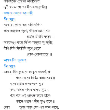
বিশ্বজনের চোখের আড়ালেতে,
তুমি থাকো সোনার সীতার অনুগামী॥
সংসারে কোনো ভয় নাহি
Songs
সংসারে কোনো ভয় নাহি নাহি--
ওরে ভয়চঞ্চল প্রাণ, জীবনে মরণে সবে
রয়েছি তাঁহারি দ্বারে ॥
অভয়শঙ্খ বাজে নিখিল অম্বরে সুগম্ভীর,
দিশি দিশি দিবানিশি সুখে শোকে
লোক-লোকান্তরে ॥
আমার দিন ফুরালো
Songs
আমার দিন ফুরালো ব্যাকুল বাদলসাঁঝে
গহন মেঘের নিবিড় ধারার মাঝে॥
বনের ছায়ায় জলছলছল সুরে
হৃদয় আমার কানায় কানায় পূরে।
খনে খনে ওই গুরুগুরু তালে তালে
গগনে গগনে গভীর মৃদঙ বাজে॥
কোন্‌ দূরের মানুষ যেন এল আজ কাছে,