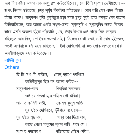
অল্প দিন হইল আমার এক বন্ধু গল্প করিতেছিলেন , যে, তিনি স্বপ্ন দেখিয়াছেন --
জগৎ নিলাম হইতেছে, চন্দ্র সূর্য্য বিকাইয়া যাইতেছে। বোধ করি যেন এমন নিলাম
হইয়া থাকে। ভাবুকগণ বুঝি পূর্ব্বজন্মে চড়া দামে চন্দ্র সূর্য্য তারা বসন্ত মেঘ বাতাস
কিনিয়াছিলেন, আর আমরা একটা স্থূল-উদর স্থূলদৃষ্টি ও স্থূলবুদ্ধি লইয়া নিজের
ভারে এমনি অবনত হইয়া পড়িয়াছি , যে, ইহার উপরে এই সাড়ে তিন হস্তের
বহিরভূত আর কিছু চাপাইবার ক্ষমতা নাই। নিজের বোঝা যতই ভারী বোধ হইতেছে
ততই আপনাকে ধনী মনে করিতেছি। ইহা দেখিতেছি না কত লোক জগতের বোঝা
অবলীলাক্রমে বহন করিতেছেন।
কামিনী ফুল
Others
ছি ছি সখা কি করিলে, কোন্‌ প্রাণে পরশিলে
কামিনীকুসুম ছিল বন আলো করিয়া--
মানুষপরশ-ভরে শিহরিয়া সকাতরে
ওই যে শতধা হয়ে পড়িল গো ঝরিয়া।
জান ত কামিনী সতী, কোমল কুসুম অতি
দূর হ'তে দেখিবারে, ছুঁইবারে নহে সে--
দূর হ'তে মৃদু বায়, গন্ধ তার দিয়ে যায়,
কাছে গেলে মানুষের শ্বাস নাহি সহে সে।
মধুপের পদক্ষেপে পড়িতেছে কেঁপে কেঁপে,