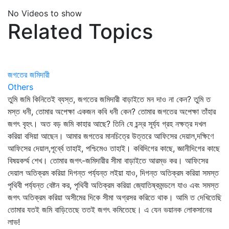
No Videos to show
Related Topics
জগতের জমিদারী
Others
তুমি জমি কিনিতেই ব্যস্ত, জগতের জমিদারী বাড়াইতে মন দাও না কেন? তুমি ত
মস্ত ধনী, তোমার অপেক্ষা একজন কবি ধনী কেন? তোমার জগতের অপেক্ষা তাঁহার
জগৎ বৃহৎ। অত বড় জমি কাহার আছে? তিনি যে চন্দ্র সূর্য্য গ্রহ নক্ষত্র দখল
করিয়া বসিয়া আছেন। আমার জগতের মানচিত্রে উত্তরে আফিসের দেয়াল,দক্ষিণে
আফিসের দেয়াল,পূর্ব্বে তাহাই, পশ্চিমেও তাহাই। কবিদিগের কাছে, জ্ঞানীদিগের কাছে
বিষয়কর্ম্ম শেখ। তোমার জগৎ-জমিদারীর সীমা বাড়াইতে আরম্ভ কর। আফিসের
দেয়াল অতিক্রম করিয়া দিগন্ত পর্য্যন্ত লইয়া যাও, দিগন্ত অতিক্রম করিয়া সমস্ত
পৃথিবী পর্য্যন্ত বেষ্টন কর, পৃথিবী অতিক্রম করিয়া জ্যোতিষ্কমন্ডলে যাও এবং সমস্ত
জগৎ অতিক্রম করিয়া অসীমের দিকে সীমা অগ্রসর করিতে থাক। আমি ত দেখিতেছি
তোমার যতই জমি বাড়িতেছে ততই জগৎ কমিতেছে। এ যেন ভয়ানক লোকসানের
লাভ!