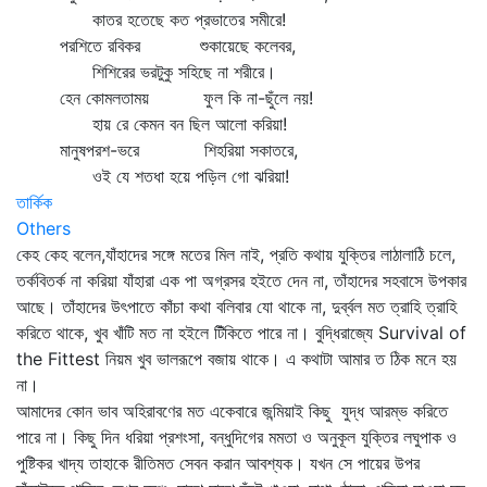
কাতর হতেছে কত প্রভাতের সমীরে!
পরশিতে রবিকর শুকায়েছে কলেবর,
শিশিরের ভরটুকু সহিছে না শরীরে।
হেন কোমলতাময় ফুল কি না-ছুঁলে নয়!
হায় রে কেমন বন ছিল আলো করিয়া!
মানুষপরশ-ভরে শিহরিয়া সকাতরে,
ওই যে শতধা হয়ে পড়িল গো ঝরিয়া!
তার্কিক
Others
কেহ কেহ বলেন,যাঁহাদের সঙ্গে মতের মিল নাই, প্রতি কথায় যুক্তির লাঠালাঠি চলে,
তর্কবিতর্ক না করিয়া যাঁহারা এক পা অগ্রসর হইতে দেন না, তাঁহাদের সহবাসে উপকার
আছে। তাঁহাদের উৎপাতে কাঁচা কথা বলিবার যো থাকে না, দুর্ব্বল মত ত্রাহি ত্রাহি
করিতে থাকে, খুব খাঁটি মত না হইলে টিঁকিতে পারে না। বুদ্ধিরাজ্যে Survival of
the Fittest নিয়ম খুব ভালরূপে বজায় থাকে। এ কথাটা আমার ত ঠিক মনে হয়
না।
আমাদের কোন ভাব অহিরাবণের মত একেবারে জন্মিয়াই কিছু যুদ্ধ আরম্ভ করিতে
পারে না। কিছু দিন ধরিয়া প্রশংসা, বন্ধুদিগের মমতা ও অনুকূল যুক্তির লঘুপাক ও
পুষ্টিকর খাদ্য তাহাকে রীতিমত সেবন করান আবশ্যক। যখন সে পায়ের উপর