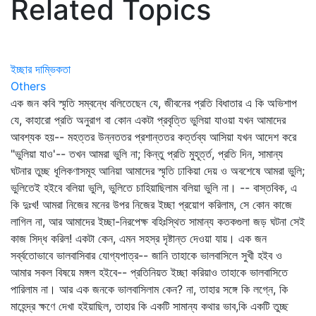
Related Topics
ইচ্ছার দাম্ভিকতা
Others
এক জন কবি স্মৃতি সম্বন্ধে বলিতেছেন যে, জীবনের প্রতি বিধাতার এ কি অভিশাপ
যে, কাহারো প্রতি অনুরাগ বা কোন একটা প্রবৃত্তি ভুলিয়া যাওয়া যখন আমাদের
আবশ্যক হয়-- মহত্তর উন্নততর প্রশান্ততর কর্ত্তব্য আসিয়া যখন আদেশ করে
"ভুলিয়া যাও'-- তখন আমরা ভুলি না; কিন্তু প্রতি মুহূর্ত্ত, প্রতি দিন, সামান্য
ঘটনার তুচ্ছ ধূলিকণাসমূহ আনিয়া আমাদের স্মৃতি ঢাকিয়া দেয় ও অবশেষে আমরা ভুলি;
ভুলিতেই হইবে বলিয়া ভুলি, ভুলিতে চাহিয়াছিলাম বলিয়া ভুলি না। -- বাস্তবিক, এ
কি দুঃখ! আমরা নিজের মনের উপর নিজের ইচ্ছা প্রয়োগ করিলাম, সে কোন কাজে
লাগিল না, আর আমাদের ইচ্ছা-নিরপেক্ষ বহিঃস্থিত সামান্য কতকগুলা জড় ঘটনা সেই
কাজ সিদ্ধ করিল! একটা কেন, এমন সহস্র দৃষ্টান্ত দেওয়া যায়। এক জন
সর্ব্বতোভাবে ভালবাসিবার যোগ্যপাত্র-- জানি তাহাকে ভালবাসিলে সুখী হইব ও
আমার সকল বিষয়ে মঙ্গল হইবে-- প্রতিনিয়ত ইচ্ছা করিয়াও তাহাকে ভালবাসিতে
পারিলাম না। আর এক জনকে ভালবাসিলাম কেন? না, তাহার সঙ্গে কি লগ্নে, কি
মাহেন্দ্র ক্ষণে দেখা হইয়াছিল, তাহার কি একটি সামান্য কথার ভাব,কি একটি তুচ্ছ