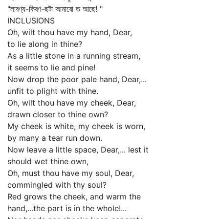
"লাবণ্য-কিরণ-ছটা আমারো ত আছে! "
INCLUSIONS
Oh, wilt thou have my hand, Dear,
to lie along in thine?
As a little stone in a running stream,
it seems to lie and pine!
Now drop the poor pale hand, Dear,...
unfit to plight with thine.
Oh, wilt thou have my cheek, Dear,
drawn closer to thine own?
My cheek is white, my cheek is worn,
by many a tear run down.
Now leave a little space, Dear,... lest it
should wet thine own,
Oh, must thou have my soul, Dear,
commingled with thy soul?
Red grows the cheek, and warm the
hand,...the part is in the whole!...