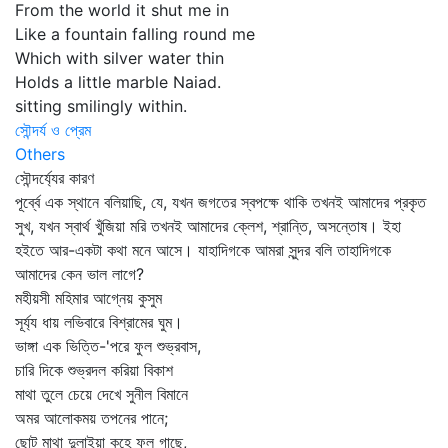
From the world it shut me in
Like a fountain falling round me
Which with silver water thin
Holds a little marble Naiad.
sitting smilingly within.
সৌন্দর্য ও প্রেম
Others
সৌন্দর্য্যের কারণ
পূর্ব্বে এক স্থানে বলিয়াছি, যে, যখন জগতের স্বপক্ষে থাকি তখনই আমাদের প্রকৃত
সুখ, যখন স্বার্থ খুঁজিয়া মরি তখনই আমাদের ক্লেশ, শ্রান্তি, অসন্তোষ। ইহা
হইতে আর-একটা কথা মনে আসে। যাহাদিগকে আমরা সুন্দর বলি তাহাদিগকে
আমাদের কেন ভাল লাগে?
মহীয়সী মহিমার আগ্নেয় কুসুম
সূর্য্য ধায় লভিবারে বিশ্রামের ঘুম।
ভাঙ্গা এক ভিত্তি-'পরে ফুল শুভ্রবাস,
চারি দিকে শুভ্রদল করিয়া বিকাশ
মাথা তুলে চেয়ে দেখে সুনীল বিমানে
অমর আলোকময় তপনের পানে;
ছোট মাথা দুলাইয়া কহে ফুল গাছে,