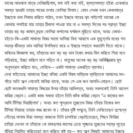
ভাবের আধখানা মাত্র দেখিয়াছিলাম, বলা নাই কহা নাই, ব্যস্তসমস্ত হইয়া একেবারে
সমস্ত হৃদয়টা তাহার পায়ের তলায় ফেলিয়া দিলাম। কোন লেখক যখন কেবলমাত্র
ইচ্ছাকে ভাব শিকার করিতে পাঠান, তখন ইচ্ছার পায়ের শব্দ পাইলেই ভাবেরা কে
কোথায় পলাইয়া যায় তাহার ঠিকানা পাওয়া যায় না ও সমস্ত দিনের পর শ্রান্ত ইচ্ছা
তাহার বড় বড় কামান বন্দুক ফেলিয়া কপালের ঘর্ম্মজল মুছিতে থাকে, অথচ কোথা-
হইতে-কি-একটা সামান্য বিষয় সহসা ভাসিয়া বিনা আয়াসে এক মুহূর্ত্তের মধ্যে শত
সহস্র জীবন্ত ভাব আনিয়া উপস্থিত করে ও ইচ্ছার পশ্চাতে করতালি দিতে থাকে।
কবিদের জিজ্ঞাসা কর, তাঁহাদের কত বড় বড় ভাব দৈবাৎ কথার মিল করিতে গিয়া মনে
পড়িয়াছে, ইচ্ছা করিলে মনে পড়িত না। মানুষের অনেক বড় বড় আবিষ্ক্রিয়ার মূল
অনুসন্ধান করিতে যাও, দেখিবে-- একটা সামান্য একরত্তি ব্যাপার।
দেখা যাইতেছে আমাদের ইচ্ছা বলিয়া একটা বিষম দাম্ভিক ব্যক্তিকে আমাদের মন-
গাঁয়ে অতি অল্প লোকেই মানিয়া থাকে, অথচ সে এক জন আপনি-মোড়ল। ছোট
ছোট কতকগুলি সামান্য বিষয়ের উপর তাঁহার আধিপত্য, অথচ সকলকেই তিনি আদেশ
করিয়া বেড়ান। একটা কাজ সমাধা হইলে তিনি জাঁক করিয়া বেড়ান "এ কাজের কল
আমি টিপিয়া দিয়াছিলাম'। অথচ কত ক্ষুদ্রতম তুচ্ছতম বিষয় তাঁহার নিজের কল
টিপিয়া দিয়াছে তাহার খবর রাখেন না। তাঁহার দৃষ্টি সম্মুখে, তিনি দেখিতেছেন দুশ্ছেদ্য
লৌহের লাগাম দিয়া সমস্ত কাজকে তিনি চালাইয়া বেড়াইতেছেন, পিছন ফিরিয়া
চাহিয়া দেখেন না তাঁহাকে কে মাকড়সার জালের চেয়ে সূক্ষ্মতর তুচ্ছতর সহস্র সূত্রে
বাঁধিয়া নিয়মিত করিতেছে! মনে করিতে কষ্ট হয়-- কত অল্প বিষয়ই আমাদের ইচ্ছার