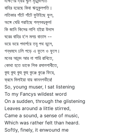
দক্ষিণের দ্বার খুলি মৃদুমন্দগতি
বাহির হয়েছে কিবা ঋতুকুলপতি।
লতিকার গাঁটে গাঁটে ফুটাইছে ফুল,
অঙ্গে ঘেরি পরাইছে পল্লবদুকূল!
কি জানি কিসের লাগি হইয়া উদাস
ঘরের বাহির হ'ল মলয় বাতাস --
ভয়ে ভয়ে পদার্পয়ে তবু পথ ভুলে,
গন্ধমদে ঢলি পড়ে এ ফুলে ও ফুলে।
মনের আনন্দ আর না পারি রাখিতে,
কোথা হতে ডাকে পিক রসালশাখীতে,
কুহু কুহু কুহু কুহু কুঞ্জে কুঞ্জে ফিরে,
ক্রমে মিলাইয়া যায় কাননগভীরে!
So, young muser, I sat listening
To my Fancys wildest word
On a sudden, through the glistening
Leaves around a little stirred,
Came a sound, a sense of music,
Which was rather felt than heard.
Softly, finely, it enwound me