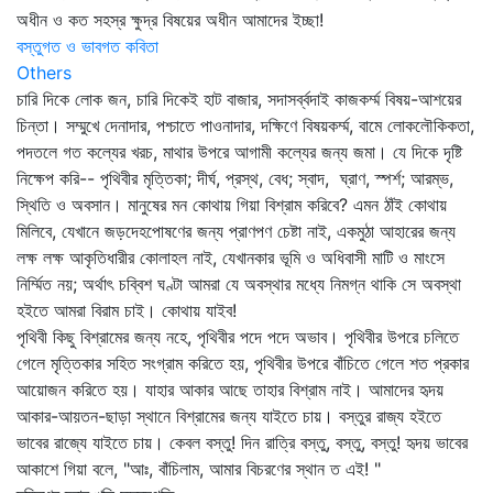
অধীন ও কত সহস্র ক্ষুদ্র বিষয়ের অধীন আমাদের ইচ্ছা!
বস্তুগত ও ভাবগত কবিতা
Others
চারি দিকে লোক জন, চারি দিকেই হাট বাজার, সদাসর্ব্বদাই কাজকর্ম্ম বিষয়-আশয়ের
চিন্তা। সম্মুখে দেনাদার, পশ্চাতে পাওনাদার, দক্ষিণে বিষয়কর্ম্ম, বামে লোকলৌকিকতা,
পদতলে গত কল্যের খরচ, মাথার উপরে আগামী কল্যের জন্য জমা। যে দিকে দৃষ্টি
নিক্ষেপ করি-- পৃথিবীর মৃত্তিকা; দীর্ঘ, প্রস্থ, বেধ; স্বাদ, ঘ্রাণ, স্পর্শ; আরম্ভ,
স্থিতি ও অবসান। মানুষের মন কোথায় গিয়া বিশ্রাম করিবে? এমন ঠাঁই কোথায়
মিলিবে, যেখানে জড়দেহপোষণের জন্য প্রাণপণ চেষ্টা নাই, একমুঠা আহারের জন্য
লক্ষ লক্ষ আকৃতিধারীর কোলাহল নাই, যেখানকার ভূমি ও অধিবাসী মাটি ও মাংসে
নির্ম্মিত নয়; অর্থাৎ চব্বিশ ঘণ্টা আমরা যে অবস্থার মধ্যে নিমগ্ন থাকি সে অবস্থা
হইতে আমরা বিরাম চাই। কোথায় যাইব!
পৃথিবী কিছু বিশ্রামের জন্য নহে, পৃথিবীর পদে পদে অভাব। পৃথিবীর উপরে চলিতে
গেলে মৃত্তিকার সহিত সংগ্রাম করিতে হয়, পৃথিবীর উপরে বাঁচিতে গেলে শত প্রকার
আয়োজন করিতে হয়। যাহার আকার আছে তাহার বিশ্রাম নাই। আমাদের হৃদয়
আকার-আয়তন-ছাড়া স্থানে বিশ্রামের জন্য যাইতে চায়। বস্তুর রাজ্য হইতে
ভাবের রাজ্যে যাইতে চায়। কেবল বস্তু! দিন রাত্রি বস্তু, বস্তু, বস্তু! হৃদয় ভাবের
আকাশে গিয়া বলে, "আঃ, বাঁচিলাম, আমার বিচরণের স্থান ত এই! "