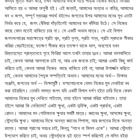
কদর্য্য মূর্ত্তি ধারণ করে, তখন আমাদের মনকে দায়ে পড়িয়া নিজের কাছেই ফিরিয়া
আসিতে হয় ও আমরা অসুখী হই। এই জন্যই, আমাদের অন্তর ও বাহির, আমাদের
মন ও জগৎ, সম্পূর্ণ স্বতন্ত্র পদার্থ হইলেও জগতের উপর আমাদের মনের সুখ এতটা
নির্ভর করে যে, জগৎ বেঁকিয়া দাঁড়াইলেই আমাদের মন কাঁদিয়া উঠে। সে নিজের
কাছে কোন মতেই থাকিতে চায় না। সে একটি অভাব মাত্র। সে এই বিশাল
জগৎসংসারের মহাক্ষেত্রে প্রতি শব্দ, প্রতি দৃশ্য, প্রতি গন্ধ, প্রতি স্বাদকে শীকার
করিয়া বেড়াইতেছে; যতক্ষণ শীকার করে ততক্ষণ থাকে ভাল, অবশেষে যখন
রিক্তহস্তে শ্রান্তদেহে গৃহে ফিরিয়া আসে তখনি তাহার দুঃখ। আমরা ভালবাসিতে
চাই, কেননা আমরা আপনাকে চাই না, আর এক জনকে চাই; আমরা একটা কিছু কার্য
করিতে চাই, কেননা আমরা নিজের কাছে থাকিতে চাই না; আমরা উপার্জ্জন করিতে
চাই, কেননা আমাদের পৈতৃক সম্পত্তিই অভাব। আমাদের মনের অর্থ-- ভিক্ষার
অঞ্জলি, জগতের অর্থ -- ভিক্ষামুষ্টি। ভস্মলোচনকে যেমন নিজের মুখ দেখাইয়া বধ
করা হইয়ছিল। তেমনি সমস্ত জগৎ যদি একটি বিশাল দর্পণ হইত চারি দিকে কেবল
আমাদের নিজের মুখ দেখিতে পাইতাম, তাহা হইলে আমরা মরিয়া যাইতাম। তাহা
হইলে আমরা কি দেখিতাম? একটা ক্ষুধা, একটা দুর্ভিক্ষ, একটা প্রার্থনা, একটা
রোদন। আমাদের মন গোটাকতক ক্ষুধার সমষ্টি মাত্র। জ্ঞানের ক্ষুধা, আসঙ্গের ক্ষুধা,
সৌন্দর্যের ক্ষুধা। আমাদের দিকে অনন্ত জ্ঞানের পিপাসা, আর জগতের দিকে অনন্ত
রহস্য। আমরা প্রাণের সহচর চাই, কিন্তু "লাখে না মিলল একে"। আমরা সৌন্দর্য্য
উপভোগ করিতে চাই, অথচ সৌন্দর্য্যকে দুই হাতে স্পর্শ করিলেই সে মলিন হইয়া