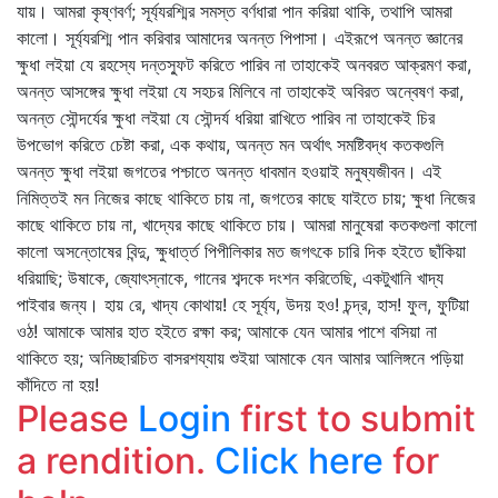
যায়। আমরা কৃষ্ণবর্ণ; সূর্য্যরশ্মির সমস্ত বর্ণধারা পান করিয়া থাকি, তথাপি আমরা
কালো। সূর্য্যরশ্মি পান করিবার আমাদের অনন্ত পিপাসা। এইরূপে অনন্ত জ্ঞানের
ক্ষুধা লইয়া যে রহস্যে দন্তস্ফুট করিতে পারিব না তাহাকেই অনবরত আক্রমণ করা,
অনন্ত আসঙ্গের ক্ষুধা লইয়া যে সহচর মিলিবে না তাহাকেই অবিরত অন্বেষণ করা,
অনন্ত সৌন্দর্যের ক্ষুধা লইয়া যে সৌন্দর্য ধরিয়া রাখিতে পারিব না তাহাকেই চির
উপভোগ করিতে চেষ্টা করা, এক কথায়, অনন্ত মন অর্থাৎ সমষ্টিবদ্ধ কতকগুলি
অনন্ত ক্ষুধা লইয়া জগতের পশ্চাতে অনন্ত ধাবমান হওয়াই মনুষ্যজীবন। এই
নিমিত্তই মন নিজের কাছে থাকিতে চায় না, জগতের কাছে যাইতে চায়; ক্ষুধা নিজের
কাছে থাকিতে চায় না, খাদ্যের কাছে থাকিতে চায়। আমরা মানুষেরা কতকগুলা কালো
কালো অসন্তোষের বিন্দু, ক্ষুধার্ত্ত পিপীলিকার মত জগৎকে চারি দিক হইতে ছাঁকিয়া
ধরিয়াছি; উষাকে, জ্যোৎস্নাকে, গানের শব্দকে দংশন করিতেছি, একটুখানি খাদ্য
পাইবার জন্য। হায় রে, খাদ্য কোথায়! হে সূর্য্য, উদয় হও! চন্দ্র, হাস! ফুল, ফুটিয়া
ওঠ! আমাকে আমার হাত হইতে রক্ষা কর; আমাকে যেন আমার পাশে বসিয়া না
থাকিতে হয়; অনিচ্ছারচিত বাসরশয্যায় শুইয়া আমাকে যেন আমার আলিঙ্গনে পড়িয়া
কাঁদিতে না হয়!
Please
Login
first to submit
a rendition.
Click here
for