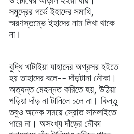
ও চোখের আড়াল হইয়া যায়।
সমুদ্রের গর্ভে ইহাদের সমাধি,
স্মরণস্তম্ভে ইহাদের নাম লিখা থাকে
না।
বুদ্ধি খাটাইয়া যাহাদের অগ্রসর হইতে
হয় তাহাদের বলে-- দাঁড়টানা নৌকা।
অত্যন্ত মেহন্নত করিতে হয়, উঠিয়া
পড়িয়া দাঁড় না টানিলে চলে না। কিন্তু
তবুও অনেক সময়ে স্রোত সামলাইতে
পারে না। অসংখ্য দাঁড়ের নৌকা