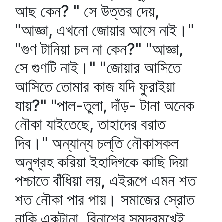
আছ কেন? " সে উত্তর দেয়,
"আজ্ঞা, এখনো জোয়ার আসে নাই।"
"গুণ টানিয়া চল না কেন?" "আজ্ঞা,
সে গুণটি নাই।" "জোয়ার আসিতে
আসিতে তোমার কাজ যদি ফুরাইয়া
যায়?" "পাল-তুলা, দাঁড়- টানা অনেক
নৌকা যাইতেছে, তাহাদের বরাত
দিব।" অন্যান্য চল্‌তি নৌকাসকল
অনুগ্রহ করিয়া ইহাদিগকে কাছি দিয়া
পশ্চাতে বাঁধিয়া লয়, এইরূপে এমন শত
শত নৌকা পার পায়। সমাজের স্রোত
নাকি একটানা, বিনাশের সমুদ্রমুখেই