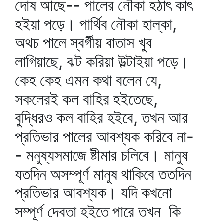
দোষ আছে-- পালের নৌকা হঠাৎ কাৎ
হইয়া পড়ে। পার্থিব নৌকা হাল্কা,
অথচ পালে স্বর্গীয় বাতাস খুব
লাগিয়াছে, ঝট করিয়া উল্টাইয়া পড়ে।
কেহ কেহ এমন কথা বলেন যে,
সকলেরই কল বাহির হইতেছে,
বুদ্ধিরও কল বাহির হইবে, তখন আর
প্রতিভার পালের আবশ্যক করিবে না-
- মনুষ্যসমাজে ষ্টীমার চলিবে। মানুষ
যতদিন অসম্পূর্ণ মানুষ থাকিবে ততদিন
প্রতিভার আবশ্যক। যদি কখনো
সম্পূর্ণ দেবতা হইতে পারে তখন কি