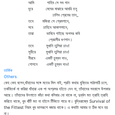
আমি গাহিব সে সব গান
দূরে মেঘের মাঝারে আবরি তনু
ঢালিব প্রেমের তান_
তবে মজিয়া সে প্রেমগানে,
সবে চাহিবে আকাশপানে,
তারা ভাবিবে গাইছে অপসর কবি
প্রেয়সীর গুণগান।
তবে মুখানি তুলিয়া চাও!
সুধীরে মুখানি তুলিয়া চাও!
নীরবে একটি চুম্বন দাও,
গোপনে একটি চুম্বন দাও!
তার্কিক
Others
কেহ কেহ বলেন,যাঁহাদের সঙ্গে মতের মিল নাই, প্রতি কথায় যুক্তির লাঠালাঠি চলে,
তর্কবিতর্ক না করিয়া যাঁহারা এক পা অগ্রসর হইতে দেন না, তাঁহাদের সহবাসে উপকার
আছে। তাঁহাদের উৎপাতে কাঁচা কথা বলিবার যো থাকে না, দুর্ব্বল মত ত্রাহি ত্রাহি
করিতে থাকে, খুব খাঁটি মত না হইলে টিঁকিতে পারে না। বুদ্ধিরাজ্যে Survival of
the Fittest নিয়ম খুব ভালরূপে বজায় থাকে। এ কথাটা আমার ত ঠিক মনে হয়
না।