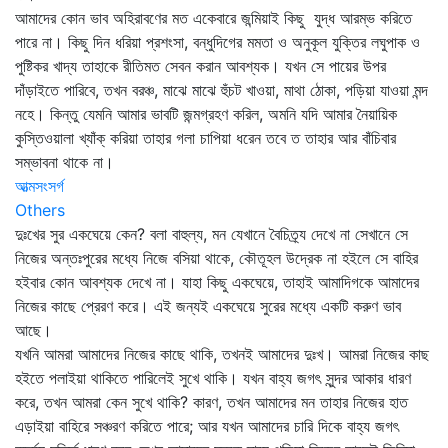
আমাদের কোন ভাব অহিরাবণের মত একেবারে জন্মিয়াই কিছু যুদ্ধ আরম্ভ করিতে
পারে না। কিছু দিন ধরিয়া প্রশংসা, বন্ধুদিগের মমতা ও অনুকূল যুক্তির লঘুপাক ও
পুষ্টিকর খাদ্য তাহাকে রীতিমত সেবন করান আবশ্যক। যখন সে পায়ের উপর
দাঁড়াইতে পারিবে, তখন বরঞ্চ, মাঝে মাঝে হুঁচট খাওয়া, মাথা ঠোকা, পড়িয়া যাওয়া মন্দ
নহে। কিন্তু যেমনি আমার ভাবটি জন্মগ্রহণ করিল, অমনি যদি আমার নৈয়ায়িক
কুস্তিওয়ালা খ্যাঁক্‌ করিয়া তাহার গলা চাপিয়া ধরেন তবে ত তাহার আর বাঁচিবার
সম্ভাবনা থাকে না।
আত্মসংসর্গ
Others
দুঃখের সুর একঘেয়ে কেন? বলা বাহুল্য, মন যেখানে বৈচিত্র্য দেখে না সেখানে সে
নিজের অন্তঃপুরের মধ্যে নিজে বসিয়া থাকে, কৌতূহল উদ্রেক না হইলে সে বাহির
হইবার কোন আবশ্যক দেখে না। যাহা কিছু একঘেয়ে, তাহাই আমাদিগকে আমাদের
নিজের কাছে প্রেরণ করে। এই জন্যই একঘেয়ে সুরের মধ্যে একটি করুণ ভাব
আছে।
যখনি আমরা আমাদের নিজের কাছে থাকি, তখনই আমাদের দুঃখ। আমরা নিজের কাছ
হইতে পলাইয়া থাকিতে পারিলেই সুখে থাকি। যখন বাহ্য জগৎ সুন্দর আকার ধারণ
করে, তখন আমরা কেন সুখে থাকি? কারণ, তখন আমাদের মন তাহার নিজের হাত
এড়াইয়া বাহিরে সঞ্চরণ করিতে পারে; আর যখন আমাদের চারি দিকে বাহ্য জগৎ