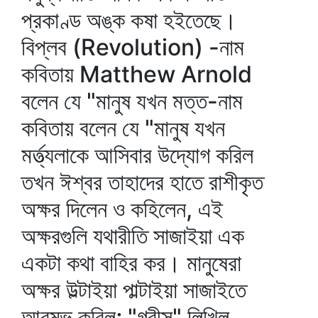
প্রকাণ্ড অঙ্ক কষা হইতেছে।
বিপ্লব (Revolution) -নাম
কবিতায় Matthew Arnold
বলেন যে "মানুষ যখন মত্ত-নাম
কবিতায় বলেন যে "মানুষ যখন
মর্ত্ত্যলাকে আসিবার উদ্যোগ করিল
তখন ঈশ্বর তাহাদের হাতে রাশীকৃত
অক্ষর দিলেন ও কহিলেন, এই
অক্ষরগুলি যথারীতি সাজাইয়া এক
একটা কথা বাহির কর। মানুষেরা
অক্ষর উল্টাইয়া পাল্টাইয়া সাজাইতে
আরম্ভ করিল; "গ্রীস" লিখিল,