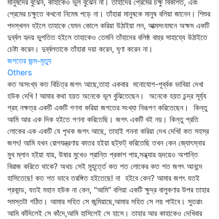
মানুষদের বুঝেন, কাহাকেও ভুল বুঝেন না। তাঁহাদের প্রেমের চক্ষু বিকশিত, এবং
প্রেমের চক্ষুতে কখনো নিমেষ পড়ে না। তাঁহারা মানুষকে মানুষ বলিয়া জানেন। শিশুর
পদস্খলন হইলে তাহাকে যেমন কোলে করিয়া উঠাইয়া লন, আত্মসংযমনে অক্ষম একটি
দুর্ব্বল হৃদয় ভুপতিত হইলে তাহাকেও তেমনি তাঁহাদের বলিষ্ঠ বাহুর সাহায্যে উঠাইতে
চেষ্টা করেন। দুর্ব্বলতাকে তাঁহারা দয়া করেন, ঘৃণা করেন না।
জগতের জন্ম-মৃত্যু
Others
কত অসংখ্য কত বিচিত্র জগৎ আছে,তাহা একবার মনোযোগ-পূর্ব্বক ভাবিয়া দেখা
হউক দেখি ! আমার কথা হয়ত অনেকে ভূল বুঝিতেছেন। অনেকে হয়ত চন্দ্র সূর্য্য
গ্রহ নক্ষত্র একটি একটি গণনা করিয়া জগতের সংখ্যা নিরূপণ করিতেছেন। কিন্তু
আমি আর এক দিক হইতে গণনা করিতেছি। জগৎ একটি বই নয়। কিন্তু প্রতি
লোকের এক একটি যে পৃথক জগৎ আছে, তাহাই গননা করিয়া দেখ দেখি! কত সহস্র
জগৎ! আমি যখন রোগযন্ত্রণায় কাতর হইয়া ছট্‌ফট্‌ করিতেছি তখন কেন জ্যোৎস্নার
মুখ ম্লান হইয়া যায়, উষার মুখেও শ্রান্তি প্রকাশ পায়,সন্ধ্যার হৃদয়েও অশান্তি
বিরাজ করিতে থাকে? অথচ সেই মুহূর্ত্তে কত শত লোকের কত শত জগৎ আনন্দে
হাসিতেছে! কত শত ভাবে তরঙ্গিত হইতেছে! না হইবে কেন? আমার জগৎ যতই
প্রকান্ড, যতই মহান হউক না কেন, "আমি" বলিয়া একটি ক্ষুদ্র বালুকণার উপর তাহার
সমস্তটা গঠিত। আমার সহিত সে জন্মিয়াছে,আমার সহিত সে লয় পাইবে। সুতরাং
আমি কাঁদিলেই সে কাঁদে,আমি হাসিলেই সে হাসে। তাহার আর কাহাকেও দেখিবার