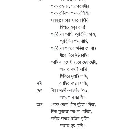
প্রভাতজলদ, প্রভাতসমীর,
প্রভাতবিহগ, প্রভাতশিশির
সমস্বরে তারা সকলে মিলি
মিশাবে মধুর তান!
প্রতিদিন আসি, প্রতিদিন হাসি,
প্রতিদিন গান গাহি,
প্রতিদিন প্রাতে শুনিয়া সে গান
ধীরে ধীরে উঠ চাহি।
আজিও এসেছি চেয়ে দেখ দেখি,
আর ত রজনী নাহি!
শিশিরে মুখানি মাজি,
সখি লোহিত বসনে সাজি,
দেখ বিমল সরসী-আরসীর 'পরে
অপরূপ রূপরাশি।
তবে, থেকে থেকে ধীরে নুইয়া পড়িয়া,
নিজ মুখছায়া আধেক হেরিয়া,
ললিত অধরে উঠিবে ফুটিয়া
সরমের মৃদু হাসি।