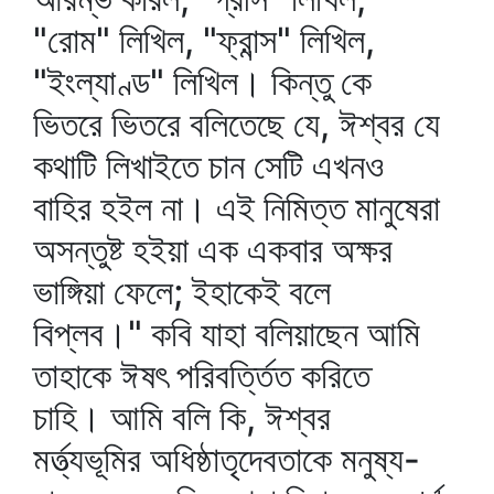
"রোম" লিখিল, "ফ্রান্স" লিখিল,
"ইংল্যাণ্ড" লিখিল। কিন্তু কে
ভিতরে ভিতরে বলিতেছে যে, ঈশ্বর যে
কথাটি লিখাইতে চান সেটি এখনও
বাহির হইল না। এই নিমিত্ত মানুষেরা
অসন্তুষ্ট হইয়া এক একবার অক্ষর
ভাঙ্গিয়া ফেলে; ইহাকেই বলে
বিপ্লব।" কবি যাহা বলিয়াছেন আমি
তাহাকে ঈষৎ পরিবর্ত্তিত করিতে
চাহি। আমি বলি কি, ঈশ্বর
মর্ত্ত্যভূমির অধিষ্ঠাতৃদেবতাকে মনুষ্য-