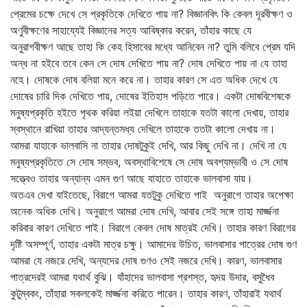
প্রেমের চক্ষে দেখে সে প্রকৃতিকে দেখিতে পায় না? বিজ্ঞানবিৎ কি কেবল দূরবীক্ষণ ও
অণুবীক্ষণের সাহায্যেই বিজ্ঞানের সত্য আবিষ্কার করেন, তাঁহার কাছে যে
অনুরাগবীক্ষণ আছে তাহা কি কেহ হিসাবের মধ্যে আনিবেন না? তুমি বলিবে প্রেম যদি
অন্ধ না হইবে তবে কেন সে দোষ দেখিতে পায় না? দোষ দেখিতে পায় না যে তাহা
নহে। দোষকে দোষ বলিয়া মনে করে না। তাহার কারণ সে এত অধিক দেখে যে
দোষের চারি দিক দেখিতে পায়, দোষের ইতিহাস পড়িতে পারে। একটা দোষবিশেষকে
মনুষ্যপ্রকৃতি হইতে পৃথক করিয়া লইয়া দেখিলে তাহাকে যতটা কালো দেখায়, তাহার
স্বস্থানে রাখিয়া তাহার আদ্যন্তমধ্য দেখিলে তাহাকে ততটা কালো দেখায় না।
আমরা যাহাকে ভালবাসি না তাহার দোষটুকুই দেখি, আর কিছু দেখি না। দেখি না যে
মনুষ্যপ্রকৃতিতে সে দোষ সম্ভব, অবস্থাবিশেষে সে দোষ অবশ্যম্ভাবী ও সে দোষ
সত্ত্বেও তাহার অন্যান্য এমন গুণ আছে যাহাতে তাহাকে ভালবাসা যায়।
অতএব দেখা যাইতেছে, বিরাগে আমরা যতটুকু দেখিতে পাই অনুরাগে তাহার অপেক্ষা
অনেক অধিক দেখি। অনুরাগে আমরা দোষ দেখি, আবার সেই সঙ্গে তাহা মার্জ্জনা
করিবার কারণ দেখিতে পাই। বিরাগে কেবল দোষ মাত্রই দেখি। তাহার কারণ বিরাগের
দৃষ্টি অসম্পূর্ণ, তাহার একটা মাত্র চক্ষু। আমাদের উচিত, ভালবাসার পাত্রের দোষ গুণ
আমরা যে নজরে দেখি, অন্যদের দোষ গুণও সেই নজরে দেখি। কারণ, ভালবাসার
পাত্রদেরই আমরা যথার্থ বুঝি। যাঁহাদের ভালবাসা প্রশস্ত, হৃদয় উদার, বসুধৈব
কুটুম্বকং, তাঁহারা সকলকেই মার্জ্জনা করিতে পারেন। তাহার কারণ, তাঁহারাই যথার্থ