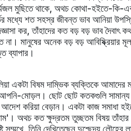
র্ম্মজল মুছিতে থাকে, অথচ কোথা-হইতে-কি-এ
তের মধ্যে শত সহস্র জীবন্ত ভাব আনিয়া উপস্থ
্ঞাসা কর, তাঁহাদের কত বড় বড় ভাব দৈবাৎ কথ
ত না। মানুষের অনেক বড় বড় আবিষ্ক্রিয়ার মূ
তি ব্যাপার।
লিয়া একটা বিষম দাম্ভিক ব্যক্তিকে আমাদের 
 আপনি-মোড়ল। ছোট ছোট কতকগুলি সামান্য ব
আদেশ করিয়া বেড়ান। একটা কাজ সমাধা হইলে
ম'। অথচ কত ক্ষুদ্রতম তুচ্ছতম বিষয় তাঁহার
্টি সম্মুখে, তিনি দেখিতেছেন দুশ্ছেদ্য লৌহের