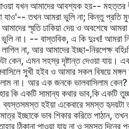
া যাওয়া যখন আমাদের আবশ্যক হয়-- মহত্তর উন
ও'-- তখন আমরা ভুলি না; কিন্তু প্রতি মুহূর্
া আমাদের স্মৃতি ঢাকিয়া দেয় ও অবশেষে আমরা 
য়া ভুলি না। -- বাস্তবিক, এ কি দুঃখ! আমরা 
লাগিল না, আর আমাদের ইচ্ছা-নিরপেক্ষ বহিঃ
া কেন, এমন সহস্র দৃষ্টান্ত দেওয়া যায়। এক
লবাসিলে সুখী হইব ও আমার সকল বিষয়ে মঙ্গল 
িলাম না। আর এক জনকে ভালবাসিলাম কেন? না,
 তাহার কি একটি সামান্য কথার ভাব,কি একটি তু
, ব্যস্তসমস্ত হইয়া একেবারে সমস্ত হৃদয়টা 
্র ইচ্ছাকে ভাব শিকার করিতে পাঠান, তখন ই
াহার ঠিকানা পাওয়া যায় না ও সমস্ত দিনের পর