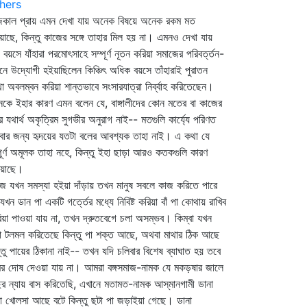
hers
কাল প্রায় এমন দেখা যায় অনেক বিষয়ে অনেক রকম মত
য়াছে, কিন্তু কাজের সঙ্গে তাহার মিল হয় না। এমনও দেখা যায়
প বয়সে যাঁহারা পরমোৎসাহে সম্পূর্ণ নূতন করিয়া সমাজের পরিবর্ত্তন-
নে উদ্যোগী হইয়াছিলেন কিঞ্চিৎ অধিক বয়সে তাঁহারাই পুরাতন
থা অবলম্বন করিয়া শান্তভাবে সংসারযাত্রা নির্ব্বাহ করিতেছেন।
কে ইহার কারণ এমন বলেন যে, বাঙ্গালীদের কোন মতের বা কাজের
 যথার্থ অকৃত্রিম সুগভীর অনুরাগ নাই-- মতগুলি কার্য্যে পরিণত
বার জন্য হৃদয়ের যতটা বলের আবশ্যক তাহা নাই। এ কথা যে
পূর্ণ অমূলক তাহা নহে, কিন্তু ইহা ছাড়া আরও কতকগুলি কারণ
িয়াছে।
জ যখন সমস্যা হইয়া দাঁড়ায় তখন মানুষ সবলে কাজ করিতে পারে
 যখন ডান পা একটি গর্ত্তের মধ্যে নিবিষ্ট করিয়া বাঁ পা কোথায় রাখিব
িয়া পাওয়া যায় না, তখন দ্রুতবেগে চলা অসম্ভব। কিম্বা যখন
া টলমল করিতেছে কিন্তু পা শক্ত আছে, অথবা মাথার ঠিক আছে
্তু পায়ের ঠিকানা নাই-- তখন যদি চলিবার বিশেষ ব্যাঘাত হয় তবে
র দোষ দেওয়া যায় না। আমরা বঙ্গসমাজ-নামক যে মকড়ষার জালে
ির ন্যায় বাস করিতেছি, এখানে মতামত-নামক আস্‌মানগামী ডানা
ো খোলসা আছে বটে কিন্তু ছটা পা জড়াইয়া গেছে। ডানা