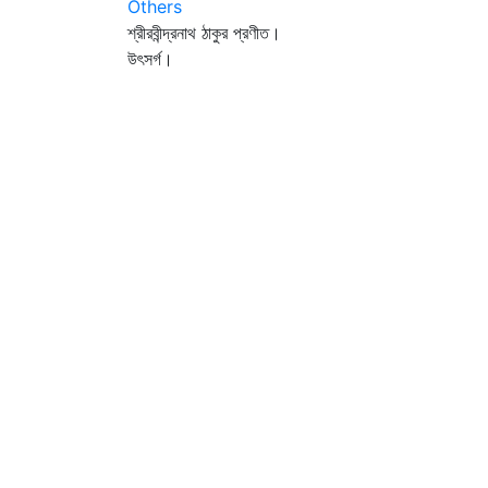
Others
শ্রীরবীন্দ্রনাথ ঠাকুর প্রণীত।
উৎসর্গ।