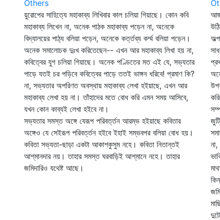
Others
Ot
য়ুরোপের সাহিত্যে মহাকাব্য লিখিবার কাল চলিয়া গিয়াছে। কোন কবি
আজ
মহাকাব্য লিখেন না, অনেক পাঠক মহাকাব্য পড়েন না, অনেকে
উঠি
বিদ্যালয়ের পাঠ্য বলিয়া পড়েন, অনেকে কর্ত্তব্য কর্ম্ম বলিয়া পড়েন।
অল্
অনেক সমালোচক দুঃখ করিতেছেন-- এখন আর মহাকাব্য লিখা হয় না,
সাধ
কবিত্বের যুগ চলিয়া গিয়াছে। অনেক পণ্ডিতের মত এই যে, সভ্যতার
প্র
পাড়ে যতই চর পড়িবে কবিত্বের পাড়ে ততই ভাঙ্গন ধরিবে! প্রমাণ কি?
অনে
না, সভ্যতার অপরিণত অবস্থায় মহাকাব্য লেখা হইয়াছে, এখন আর
উপর
মহাকাব্য লেখা হয় না। তাঁহাদের মতে বোধ করি এমন সময় আসিবে,
করি
যখন কোন কাব্যই লেখা হইবে না।
সম্
সভ্যতার সমস্ত অঙ্গে যেরূপ পরিবর্ত্তন আরম্ভ হইয়াছে কবিতার
জুট
অঙ্গেও যে সেইরূপ পরিবর্ত্তন হইবে ইহাই সম্ভবপর বলিয়া বোধ হয়।
সমা
কবিতা সভ্যতা-ছাড়া একটা আকাশকুসুম নহে। কবিতা নিতান্তই
না,
আশ্‌মানদার নয়। তাহার সমস্ত ঘরবাড়িই আশ্‌মানে নহে। তাহার
ভাব
জমিদারিও যথেষ্ট আছে।
মাথ
কিন
জমি
মাছ
দুট