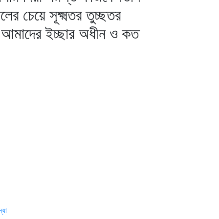
র চেয়ে সূক্ষ্মতর তুচ্ছতর
য়ই আমাদের ইচ্ছার অধীন ও কত
্যা