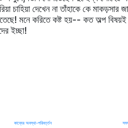
য়া চাহিয়া দেখেন না তাঁহাকে কে মাকড়সার জালে
করিতেছে! মনে করিতে কষ্ট হয়-- কত অল্প বিষ
ের ইচ্ছা!
কাব্যের অবস্থা-পরিবর্ত্তন
সমস