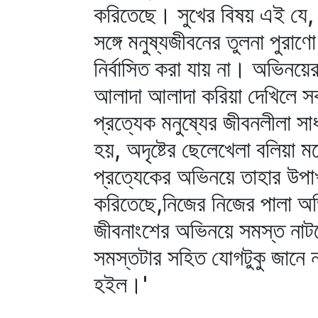
করিতেছে। সুখের বিষয় এই যে
সঙ্গে মনুষ্যজীবনের তুলনা পুরা
নির্বাসিত করা যায় না। অভিনয়
আলাদা আলাদা করিয়া দেখিলে সক
প্রত্যেক মনুষ্যের জীবনলীলা সা
হয়, অদৃষ্টের ছেলেখেলা বলিয়া
প্রত্যেকের অভিনয়ে তাহার উপা
করিতেছে,নিজের নিজের পালা অভি
জীবনাংশের অভিনয়ে সমস্ত নাটক
সমস্তটার সহিত যোগটুকু জানে 
হইল।'