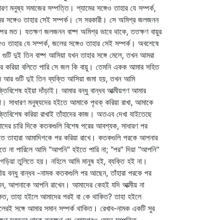
ারণ মনুষ্য সমাজের সম্পত্তি। শ্যামের সঙ্গেও তাহার যে সম্পর্ক,
ের সঙ্গেও তাহার সেই সম্পর্ক। সে সরকারী। সে অমিশ্র জলজনন
্পের মত। যতক্ষণ জলজনন বাষ্প অমিশ্র ভাবে থাকে, ততক্ষণ বায়ুর
গেও তাহার যে সম্পর্ক, জলের সঙ্গেও তাহার সেই সম্পর্ক। অবশেষে
গুটি দুই তিন বাষ্প আসিয়া যখন তাহার সঙ্গে মেলে, তখন আমরা
ির করিয়া বলিতে পারি সে জল কি বায়ু। তেমনি একক আমার সহিত
 আর গুটি দুই তিন ব্যক্তি আসিয়া জমা হয়, তখন আমি
ক্তিবিশেষ হইয়া দাঁড়াই। আমার বন্ধু বান্ধব আত্মীয়গণ আমার
া। সাধারণ মনুষ্যদের হইতে আমাকে পৃথক্‌ করিয়া রাখা, আমাকে
ক্তিবিশেষ করিয়া রাখাই তাঁহাদের কাজ। অতএব দেখা যাইতেছে
দের চারি দিকে কতকগুলি বিশেষ পরের আবশ্যক, সাধারণ পর
ে তাহারা আমাদিগকে পর করিয়া রাখে। কতকগুলি পরকে আপনার
তে না পারিলে আমি "আপনি" হইতে পারি না; "পর" দিয়া "আপনি"
গড়িয়া তুলিতে হয়। নহিলে আমি মানুষ হই, ব্যক্তি হই না।
মীয় বন্ধু বান্ধব -নামক কতকগুলি পর আছেন, তাঁহারা পরকে পর
ন, আপনাকে আপনি রাখেন। আমাদের কেহই যদি আত্মীয় না
িত, তাহা হইলে আমাদের পরই বা কে থাকিত? তাহা হইলে
েরই সঙ্গে আমার সমান সম্পর্ক থাকিত। রেখাব-নামক একটি সুর