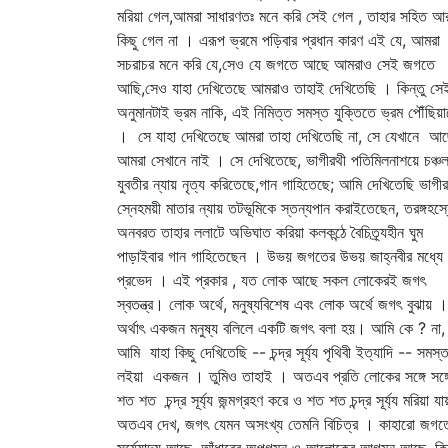
মরিয়া গেল,আমরা সাধারণতঃ মনে করি সেই গেল , তাহার সহিত আ
কিছু গেল না । এরূপ ভ্রমে পড়িবার প্রধান কারণ এই যে, আমরা
সচরাচর মনে করি যে,সেও যে জগতে আছে আমরাও সেই জগতে
আছি,সেও যাহা দেখিতেছে আমরাও তাহাই দেখিতেছি । কিন্তু সে
অনুমানটাই ভ্রম নাকি, এই নিমিত্ত সমস্ত যুক্তিতে ভ্রম পৌঁছিয়া
। সে যাহা দেখিতেছে আমরা তাহা দেখিতেছি না, সে যেখানে আ
আমরা সেখানে নাই । সে দেখিতেছে, ভাগীরথী পতিমিলনাশয়ে চঞ্চল
যুবতীর ন্যায় নৃত্য করিতেছে,গান গাহিতেছে; আমি দেখিতেছি ভাগীর
স্নেহময়ী মাতার ন্যায় তটভূমিকে স্তন্যপান করাইতেছেন, তরঙ্গহস্
অনবরত তাহার ললাটে অভিঘাত করিয়া কলকন্ঠে বৈচিত্র্যহীন ঘুম
পাড়াইবার গান গাহিতেছেন । উভয় জগতের উভয় জাহ্নবীর মধ্যে
প্রভেদ । এই প্রকার , যত লোক আছে সকল লোকেরই জগৎ
স্বতন্ত্র। লোক অর্থে, মনুষ্যবিশেষ এবং লোক অর্থে জগৎ বুঝায় ।
অর্থাৎ একজন মনুষ্য বলিলে একটি জগৎ বলা হয়। আমি কে ? না,
আমি যাহা কিছু দেখিতেছি -- চন্দ্র সূর্য্য পৃথিবী ইত্যাদি -- সমস্
লইয়া একজন । তুমিও তাহাই । অতএব প্রতি লোকের সঙ্গে সঙ্গ
শত শত চন্দ্র সূর্য্য জন্মগ্রহণ করে ও শত শত চন্দ্র সূর্য্য মরিয়া য
অতএব দেখ, জগৎ যেমন অসংখ্য তেমনি বিচিত্র । কাহারো জগত