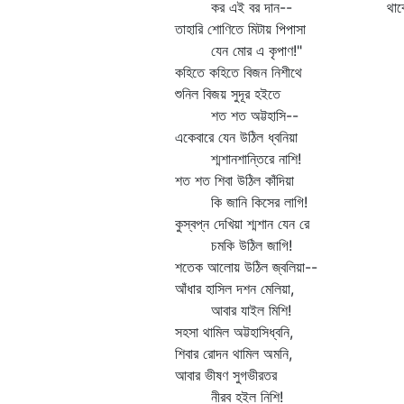
কর এই বর দান--
থাক
তাহারি শোণিতে মিটায় পিপাসা
যেন মোর এ কৃপাণ!"
কহিতে কহিতে বিজন নিশীথে
শুনিল বিজয় সুদূর হইতে
শত শত অট্টহাসি--
একেবারে যেন উঠিল ধ্বনিয়া
শ্মশানশান্তিরে নাশি!
শত শত শিবা উঠিল কাঁদিয়া
কি জানি কিসের লাগি!
কুস্বপ্ন দেখিয়া শ্মশান যেন রে
চমকি উঠিল জাগি!
শতেক আলোয় উঠিল জ্বলিয়া--
আঁধার হাসিল দশন মেলিয়া,
আবার যাইল মিশি!
সহসা থামিল অট্টহাসিধ্বনি,
শিবার রোদন থামিল অমনি,
আবার ভীষণ সুগভীরতর
নীরব হইল নিশি!