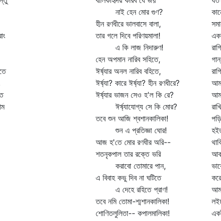
্তু
বালিকাহৃদয় করিব যে জয়
যতক
নাই হেন মোর গুণ?
কান
হীন রণধীরে ভালবাসে বালা,
সমা
াং
তার গলে দিবে পরিণয়মালা!
একত
এ কি লাজ নিদারুণ!
রাগ
হেন অপমান নারিব সহিতে,
গান
গতে
ঈর্ষ্যার অনল নারিব বহিতে,
রাগ
,
ঈর্ষ্যা? কারে ঈর্ষ্যা? হীন রণধীরে?
আমর
কত
ঈর্ষ্যার ভাজন সেও হ'ল কি রে?
আমা
াম
ঈর্ষ্যাযোগ্য সে কি মোর?
রাখ
তবে শুন আজি শ্বশানকালিকা!
পড়ি
শুন এ প্রতিজ্ঞা ঘোর!
হইত
আজ হ'তে মোর রণধীর অরি--
থাক
শতনৃকপাল তার রক্তে ভরি
আকা
করাবো তোমারে পান,
ভাব
এ বিবাহ কভু দিব না ঘটিতে
করে
এ দেহে রহিতে প্রাণ!
আমর
তবে নমি তোমা-শ্মশানকালিকা!
লইয়
শোণিতলুলিতা-- কপালমালিকা!
একট