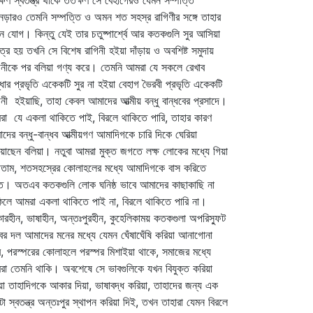
্ষণ স্বতন্ত্র থাকে ততক্ষণ সে বেহাগেরও যেমন সম্পত্তি
েড়ারও তেমনি সম্পত্তি ও অমন শত সহস্র রাগিণীর সঙ্গে তাহার
ন যোগ। কিন্তু যেই তার চতুষ্পার্শ্বে আর কতকগুলি সুর আসিয়া
্র হয় তখনি সে বিশেষ রাগিনী হইয়া দাঁড়ায় ও অবশিষ্ট সমুদায়
িনীকে পর বলিয়া গণ্য করে। তেমনি আমরা যে সকলে রেখাব
্ধার প্রভৃতি একেকটি সুর না হইয়া বেহাগ ভৈরবী প্রভৃতি একেকটি
িনী হইয়াছি, তাহা কেবল আমাদের আত্মীয় বন্ধু বান্ধবের প্রসাদে।
া যে একলা থাকিতে পাই, বিরলে থাকিতে পারি, তাহার কারণ
দের বন্ধু-বান্ধব আত্মীয়গণ আমাদিগকে চারি দিকে ঘেরিয়া
িয়াছেন বলিয়া। নতুবা আমরা মুক্ত জগতে লক্ষ লোকের মধ্যে গিয়া
তাম, শতসহস্রের কোলাহলের মধ্যে আমাদিগকে বাস করিতে
। অতএব কতকগুলি লোক ঘনিষ্ঠ ভাবে আমাদের কাছাকাছি না
িলে আমরা একলা থাকিতে পাই না, বিরলে থাকিতে পারি না।
রহীন, ভাষাহীন, অন্তঃপুরহীন, কুহেলিকাময় কতকগুলা অপরিস্ফুট
ের দল আমাদের মনের মধ্যে যেমন ঘেঁষাঘেঁষি করিয়া আনাগোনা
, পরস্পরের কোলাহলে পরস্পর মিশাইয়া থাকে, সমাজের মধ্যে
া তেমনি থাকি। অবশেষে সে ভাবগুলিকে যখন বিযুক্ত করিয়া
া তাহাদিগকে আকার দিয়া, ভাষাবদ্ধ করিয়া, তাহাদের জন্য এক
া স্বতন্ত্র অন্তঃপুর স্থাপন করিয়া দিই, তখন তাহারা যেমন বিরলে