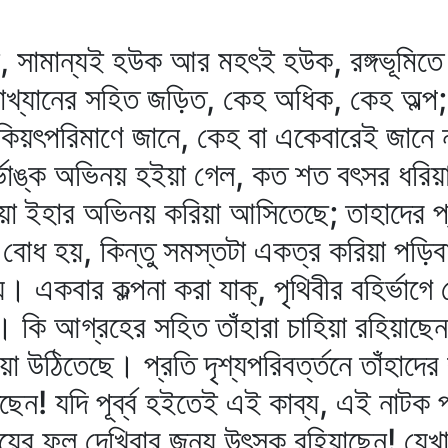
 সামান্যই হউক আর মহৎই হউক, রঙ্গভূমিতে প্
্যানের সহিত জড়িত, কেহ অধিক, কেহ অল্প;
কিয়ৎপরিমাণে জানে, কেহ বা একেবারেই জানে
্ভাঙ্ক অভিনয় হইয়া গেল, কত শত বৎসর ধরি
ুনিয়া ইহার অভিনয় করিয়া আসিতেছে; তাহাদের প
োধ হয়, কিন্তু সমস্তটা একত্র করিয়া পড়িবার
। একবার কল্পনা করা যাক্‌, পৃথিবীর বহির্ভাগে
ি আগ্রহের সহিত তাঁহারা চাহিয়া রহিয়াছেন! 
য়া উঠিতেছে। প্রতি দৃশ্যপরিবর্ত্তনে তাঁহাদে
েন! যদি পূর্ব্ব হইতেই এই কাব্য, এই নাটক 
নয়ের ফল দেখিবার জন্য উৎসুক রহিয়াছেন! যে