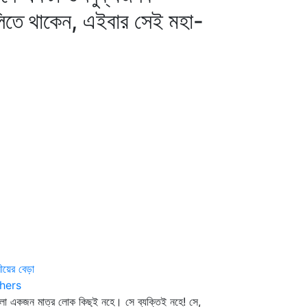
বলিতে থাকেন, এইবার সেই মহা-
মীয়ের বেড়া
hers
া একজন মাত্র লোক কিছুই নহে। সে ব্যক্তিই নহে! সে,