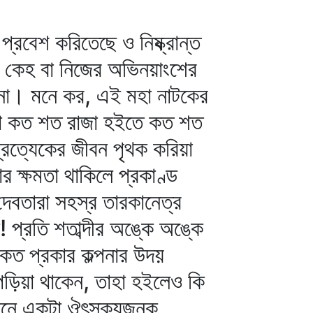
রবেশ করিতেছে ও নিষ্ক্রান্ত
 কেহ বা নিজের অভিনয়াংশের
 না। মনে কর, এই মহা নাটকের
য়া কত শত রাজা হইতে কত শত
্রত্যেকের জীবন পৃথক করিয়া
 ক্ষমতা থাকিলে প্রকাণ্ড
 দেবতারা সহস্র তারকানেত্র
প্রতি শতাব্দীর অঙ্কে অঙ্কে
র কত প্রকার কল্পনার উদয়
পড়িয়া থাকেন, তাহা হইলেও কি
খানে একটা ঔৎসুক্যজনক