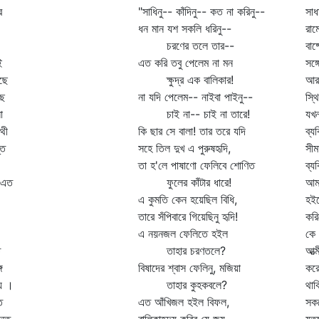
র
"সাধিনু-- কাঁদিনু-- কত না করিনু--
সাধ
ধন মান যশ সকলি ধরিনু--
রাম
চরণের তলে তার--
বাষ
ই
এত করি তবু পেলেম না মন
সঙ্
ছে
ক্ষুদ্র এক বালিকার!
আর 
ছে
না যদি পেলেম-- নাইবা পাইনু--
স্থ
া
চাই না-- চাই না তারে!
যখন
থী
কি ছার সে বালা! তার তরে যদি
ব্য
তে
সহে তিল দুখ এ পুরুষহৃদি,
সীম
তা হ'লে পাষাণো ফেলিবে শোণিত
ব্য
 এত
ফুলের কাঁটার ধারে!
আমা
এ কুমতি কেন হয়েছিল বিধি,
হইত
তারে সঁপিবারে গিয়েছিনু হৃদি!
করি
এ নয়নজল ফেলিতে হইল
কে 
ত
তাহার চরণতলে?
আত্
ে
বিষাদের শ্বাস ফেলিনু, মজিয়া
করে
ায় ।
তাহার কুহকবলে?
থাক
ে
এত আঁখিজল হইল বিফল,
সকল