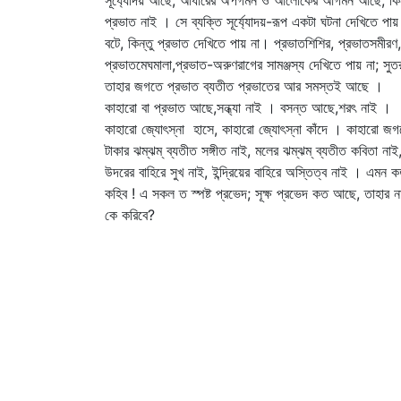
সূর্য্যোদয় আছে, আঁধারের অপগমন ও আলোকের আগমন আছে, কিন
প্রভাত নাই । সে ব্যক্তি সূর্য্যোদয়-রূপ একটা ঘটনা দেখিতে পায়
বটে, কিন্তু প্রভাত দেখিতে পায় না। প্রভাতশিশির, প্রভাতসমীরণ,
প্রভাতমেঘমালা,প্রভাত-অরুণরাগের সামঞ্জস্য দেখিতে পায় না; সুতর
তাহার জগতে প্রভাত ব্যতীত প্রভাতের আর সমস্তই আছে ।
কাহারো বা প্রভাত আছে,সন্ধ্যা নাই । বসন্ত আছে,শরৎ নাই ।
কাহারো জ্যোৎস্না হাসে, কাহারো জ্যোৎস্না কাঁদে । কাহারো জ
টাকার ঝম্‌ঝম্‌ ব্যতীত সঙ্গীত নাই, মলের ঝম্‌ঝম্‌ ব্যতীত কবিতা নাই
উদরের বাহিরে সুখ নাই, ইন্দ্রিয়ের বাহিরে অস্তিত্ব নাই । এমন 
কহিব ! এ সকল ত স্পষ্ট প্রভেদ; সূক্ষ প্রভেদ কত আছে, তাহার ন
কে করিবে?