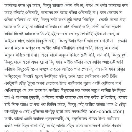
আমাদের কানে শব্দ আসে, কিন্তু তাহাকে শোনা বলি না; কারণ সে শব্দটা আমাদের কান
আছে বলিয়াই শুনিতেছি, আমাদের মন আছে বলিয়া শুনিতেছি না। কান বেচারার না
শুনিয়া থাকিবার যো নাই, কিন্তু মনটা তখন ছুটি লইয়া গিয়াছিল। তেমনি আমরা যাহা
জ্ঞানে জানি তাহা না জানিয়া থাকিবার যো নাই বলিয়াই জানি; সাক্ষী আনিয়া প্রমাণ
করিয়া দিলেই জ্ঞানকে জানিতেই হইবে--সে যত বড় লোকটাই হউক না কেন, এ
আইনের কাছে তাহার নিষ্কৃতি নাই। কিন্তু উহার উর্দ্ধে আর জোর খাটে না। তেমনি
আমরা অনেক অপ্রত্যক্ষ অতীত ঘটনা ঘটিয়াছিল বলিয়া জানি, কিন্তু আর তাহা
অনুভব করিতে পারি না। মাঝে মাঝে অনুভব করিতে চেষ্টা করি, ভান করি, কিন্তু বৃথা!
কিন্তু মাঝে মাঝে এমন হয় না কি, যখন অতীত ঘটনার নামে বহুবিধ ওয়ারেণ্ট জারি
করিয়াও কিছুতেই মনের সম্মুখে তাহাকে আনিতে পারা গেল না, এমন-কি যখন তাহার
অস্তিত্বের বিষয়েই সন্দেহ উপস্থিত হইল, তখন হয়ত সেদিনকার একটি চিঠির
একটুখানি ছেঁড়া টুক্‌রা অথবা দেয়ালের উপর বহুদিনকার পুরান একটি পেন্সিলের দাগ
দেখিবামাত্র সে যেন তৎক্ষণাৎ সশরীরে বিদ্যুতের মত আমার সমুখে আসিয়া উপস্থিত
হয! ঐ কাগজের টুক্‌রাটি, পেন্সিলের দাগটি তাহাকে যেন যাদু করিয়া রাখিয়াছিল; তোমার
চারি দিকে আরও ত কত শত জিনিষ আছে, কিন্তু সেই অতীত ঘটনার পক্ষে ঐ ছেঁড়া
কাগজটুকু ও সেই পেন্সিলের দাগটুকু ছাড়া আর সকলগুলিই non-conductor।
অর্থাৎ আমরা এমনি ভয়ানক প্রত্যক্ষবাদী, যে, বর্ত্তমানের গায়ের উপর অতীতের
একটা স্পষ্ট চিহ্ন থাকা চাই, তবেই তাহার সহিত আমাদের ভালরূপ আদান প্রদান