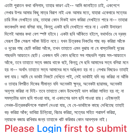
এতটা পুরাতন কথা বলিলাম, তাহার কারণ এই-- আমি জানাইতে চাই, একপেশে
লেখার উপর আমার কিছু মাত্র বিরাগ নাই এবং আমার মতে, যাহারা একেবারে সত্যের
চারি দিক দেখাইতে চায়, তাহারা কোন দিকই ভাল করিয়া দেখাইতে পারে না-- তাহারা
কতকগুলি কথা বলিয়া যায়, কিন্তু একটা ছবি দেখাইতে পারে না। একটা উদাহরণ
দিলেই আমার কথা বেশ স্পষ্ট হইবে। একটা ছবি আঁকিতে হইলে, যথার্থতঃ যে দ্রব্য
যেরূপ ঠিক সেরূপ আঁকা উচিত নহে। যখন চিত্রকর নিকটের গাছ বড় করিয়া আঁকে
ও দূরের গাছ ছোট করিয়া আঁকে, তখন তাহাতে এমন বুঝায় না যে বাস্তবিকই দূরের
গাছগুলি আয়তনে ছোট। একজন যদি কোন ছবিতে সব গাছগুলি প্রায় সম-আয়তনে
আঁকে, তবে তাহাতে সত্য বজায় থাকে বটে, কিন্তু সে ছবি আমাদের সত্য বলিয়া মনে
হয় না-- অর্থাৎ তাহাতে সত্য আমাদের মনে অঙ্কিত হয় না। লেখার বিষয়েও তাহাই
বলা যায়। আমি যে ভাবটা নিকটে দেখিতে পাই, সেই ভাবটাই যদি বড় করিয়া না আঁকি
ও তাহার বিপরীত দিকের সীমান্ত যদি অনেকটা ক্ষুদ্র, অনেকটা ছায়াময়, অনেকটা
অদৃশ্য করিয়া না দিই- তবে তাহাতে কোন উদ্দেশ্যই ভাল করিয়া সাধিত হয় না; না
সমস্তটার ভাল ছবি পাওয়া যায়, না একাংশের ভাল ছবি পাওয়া য়ায়। এইজন্যই
লেখক-চিত্রকরদিগকে পরামর্শ দেওয়া যায়, যে যে-ভাবটাকে কাছে দেখিতেছ তাহাই
বড় করিয়া আঁক; ভাবিয়া চিন্তিয়া, বিচার করিয়া, সত্যের সহিত পরামর্শ করিয়া,
ন্যায়কে বজায় রাখিবার জন্য তাহাকে খাট করিবার কোন আবশ্যক নাই।
Please
Login
first to submit