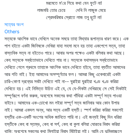
মরমেতে ম'রে গিয়ে কথা যেন ফুটে না!
লাজময়ি তোর চেয়ে দেখি নি লাজুক মেয়ে
প্রেমবরিষার স্রোতে লাজ তবু ছুটে না!
সত্যের অংশ
Others
সত্যকে আংশিক ভাবে দেখিলে অনেক সময়ে তাহা মিথ্যার রূপান্তর ধারণ করে। এক
পাশ হইতে একটা জিনিষকে দেখিয়া যাহা সহসা মনে হয় তাহা একপেশে সত্য, তাহা
বাস্তবিক সত্য না হইতেও পারে। আবার অপর পক্ষেও একটা বলিবার কথা আছে।
কেহ সত্যকে সর্ব্বতোভাবে দেখিতে পায় না। সত্যকে যথাসম্ভব সর্ব্বতোভাবে
দেখিতে গেলে প্রথমে তাহাকে আংশিক ভাবে দেখিতে হইবে, তাহা ব্যতীত আমাদের
আর গতি নাই। ইহা আমাদের অসম্পূর্ণতার ফল। আমরা কিছু একেবারেই একটা
চারি-কোণা দ্রব্যের সবটা দেখিতে পাই না-- ঘুরাইয়া ঘুরাইয়া খণ্ড খণ্ড করিয়া
দেখিতে হয়। এই নিমিত্ত উচিত এই যে, যে যে-দিকটা দেখিয়াছে সে সেই দিকটাই
সম্পূর্ণরূপে বর্ণনা করুক, অবশেষে সকলের কথা গাঁথিয়া একটা সম্পূর্ণ সত্য পাওয়া
যাইবে। আমাদের এক-চোখো মন লইয়া সম্পূর্ণ সত্য জানিবার আর কোন উপায়
নাই। আমরা একদল অন্ধ, আর সত্য একটি হস্তী। স্পর্শ করিয়া করিয়া সকলেই
হস্তীর এক-একটি অংশের অধিক জানিতে পারি না। এই জন্যই কিছু দিন ধরিয়া
হস্তীকে কেহ বা স্তম্ভ, কেহ বা সর্প, কেহ বা কুলা বলিয়া ঘোরতর বিবাদ করিয়া
থাকি; অবশেষে সকলের কথা মিলাইয়া বিবাদ মিটাইয়া লই। আমি যে ভূমিকাচ্ছলে