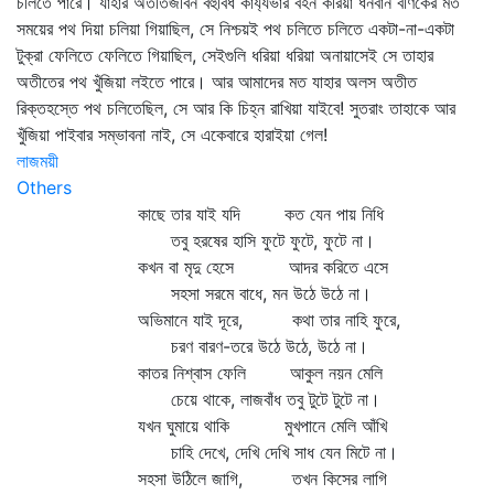
চলিতে পারে। যাহার অতীতজীবন বহুবিধ কার্য্যভার বহন করিয়া ধনবান বণিকের মত
সময়ের পথ দিয়া চলিয়া গিয়াছিল, সে নিশ্চয়ই পথ চলিতে চলিতে একটা-না-একটা
টুক্‌রা ফেলিতে ফেলিতে গিয়াছিল, সেইগুলি ধরিয়া ধরিয়া অনায়াসেই সে তাহার
অতীতের পথ খুঁজিয়া লইতে পারে। আর আমাদের মত যাহার অলস অতীত
রিক্তহস্তে পথ চলিতেছিল, সে আর কি চিহ্ন রাখিয়া যাইবে! সুতরাং তাহাকে আর
খুঁজিয়া পাইবার সম্ভাবনা নাই, সে একেবারে হারাইয়া গেল!
লাজময়ী
Others
কাছে তার যাই যদি কত যেন পায় নিধি
তবু হরষের হাসি ফুটে ফুটে, ফুটে না।
কখন বা মৃদু হেসে আদর করিতে এসে
সহসা সরমে বাধে, মন উঠে উঠে না।
অভিমানে যাই দূরে, কথা তার নাহি ফুরে,
চরণ বারণ-তরে উঠে উঠে, উঠে না।
কাতর নিশ্বাস ফেলি আকুল নয়ন মেলি
চেয়ে থাকে, লাজবাঁধ তবু টুটে টুটে না।
যখন ঘুমায়ে থাকি মুখপানে মেলি আঁখি
চাহি দেখে, দেখি দেখি সাধ যেন মিটে না।
সহসা উঠিলে জাগি, তখন কিসের লাগি