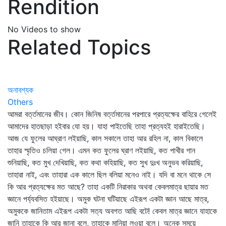
Rendition
No Videos to show
Related Topics
অনাবশ্যক
Others
আমরা বর্ত্তমানের জীব। কোন জিনিষ বর্ত্তমানের পরপারে প্রত্যক্ষের বাহিরে গেলেই
আমাদের হাতছাড়া হইবার যো হয়। যাহা পাইতেছি তাহা প্রত্যহই হারাইতেছি।
আজ যে ফুলের আঘ্রাণ লইয়াছি, কাল সকালে তাহা আর রহিল না, কাল বিকালে
তাহার স্মৃতিও চলিয়া গেল। এমন কত ফুলের ঘ্রাণ লইয়াছি, কত পাখীর গান
শুনিয়াছি, কত মুখ দেখিয়াছি, কত কথা কহিয়াছি, কত সুখ দুঃখ অনুভব করিয়াছি,
তাহারা নাই, এবং তাহারা এক কালে ছিল বলিয়া মনেও নাই। যদি বা মনে থাকে সে
কি আর প্রত্যক্ষের মত আছে? তাহা একটি নিরাকার অথবা কেবলমাত্র ছায়ার মত
জ্ঞানে পর্য্যবসিত হইয়াছে। অমুক ঘটনা ঘটিয়াছে এইরূপ একটা জ্ঞান আছে মাত্র,
অমুককে জানিতাম এইরূপ একটা সত্য অবগত আছি বটে! কেবল মাত্র জ্ঞানে যাহাকে
জানি তাহাকে কি আর জানা বলে, তাহাকে মানিয়া লওয়া বলে। অনেক সময়ে