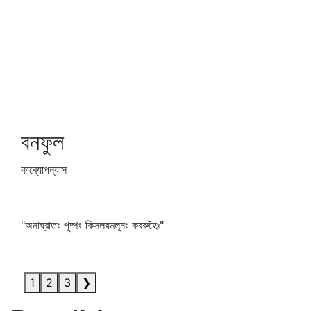
বনফুল
কাব্যোপন্যাস
"অনাঘ্রাতং পুষ্পং কিসলয়মলূনং কররুহৈঃ"
1
2
3
❯