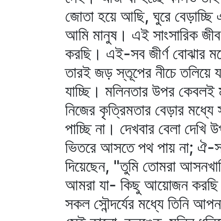
জোতা হয়ে আছি, ঘুরে বেড়াচ্ছ
আমি মানুষ। এই সাংসারিক জীবন
করছি। এই-সব জীর্ণ বোঝার মধ
তারই জড় স্তূপের নীচে তলিয়ে 
যাচ্ছি। মলিনতার উপর কেবলই ম
নিজের কৃত্রিমতার বেড়ার মধ্যে 
পাচ্ছি না। দেখবার বেলা দেখি 
ভিতরে আসতে পথ পায় না; ঐ-স
দিয়েছেন, "তুমি তোমরা আসনখা
আমরা যা- কিছু আয়োজন করছি সে
সকল সৌন্দর্যের মধ্যে তিনি আপ