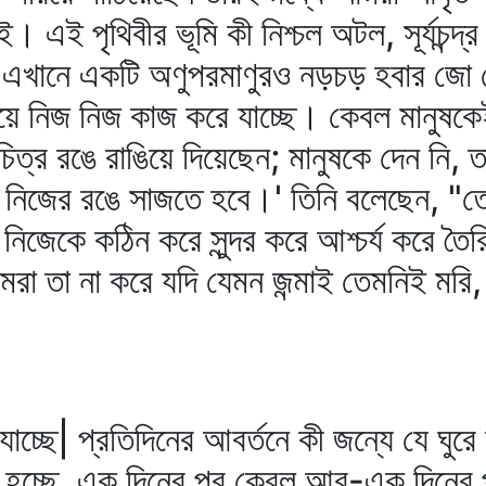
ই। এই পৃথিবীর ভূমি কী নিশ্চল অটল, সূর্যচন্
ঠিত! এখানে একটি অণুপরমাণুরও নড়চড় হবার জো
হয়ে নিজ নিজ কাজ করে যাচ্ছে। কেবল মানুষকেই
িত্র রঙে রাঙিয়ে দিয়েছেন; মানুষকে দেন নি, 
নিজের রঙে সাজতে হবে।' তিনি বলেছেন, "তোম
জেকে কঠিন করে সুন্দর করে আশ্চর্য করে তৈ
া তা না করে যদি যেমন জন্মাই তেমনিই মরি, ত
যাচ্ছে| প্রতিদিনের আবর্তনে কী জন্যে যে ঘুর
চ্ছে, এক দিনের পর কেবল আর-এক দিনের পুন