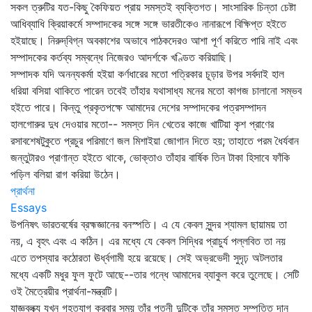
সকল ত্রুটির যত-কিছু কৈফিয়ত প্রায় সমস্তই ব্যক্তিগত। সাংসারিক চিন্তা চেষ্টা
আধিব্যাধি ক্রিয়াকর্মে সম্পাদকের সঙ্গে সঙ্গে ভারতীকেও নানারূপে বিক্ষিপ্ত হইতে
হইয়াছে। নিরুদ্‌বিগ্ন অবকাশের অভাবে পাঠকদেরও আশা পূর্ণ করিতে পারি নাই এবং
সম্পাদকের কর্তব্য সম্বন্ধে নিজেরও আদর্শকে খণ্ডিত করিয়াছি।
সম্পাদক যদি অনন্যকর্মা হইয়া কর্ণধারের মতো পত্রিকার চূড়ার উপর সর্বদাই হাল
ধরিয়া বসিয়া থাকিতে পারেন তবেই তাঁহার যথাসাধ্য মনের মতো কাগজ চালানো সম্ভব
হইতে পারে। কিন্তু প্রকৃতপক্ষে আমাদের দেশের সম্পাদকের পত্রসম্পাদন
হালগোরুর দুধ দেওয়ার মতো-- সমস্ত দিন খেতের কাজে খাটিয়া কৃশ প্রাণের
রসাবশেষটুকুতে প্রচুর পরিমাণে জল মিশাইয়া জোগান দিতে হয়; তাহাতে পরম ধৈর্যবান
জন্তুটারও প্রাণান্ত হইতে থাকে, ভোক্তাও তাঁহার বার্ষিক তিন টাকা হিসাবে ফাঁকি
পড়িল বলিয়া রাগ করিয়া উঠেন।
প্রার্থনা
Essays
উপনিষৎ ভারতবর্ষের ব্রহ্মজ্ঞানের বনস্পতি। এ যে কেবল সুন্দর শ্যামল ছায়াময় তা
নয়, এ বৃহৎ এবং এ কঠিন। এর মধ্যে যে কেবল সিদ্ধির প্রাচুর্য পল্লবিত তা নয়
এতে তপস্যার কঠোরতা ঊর্ধ্বগামী হয়ে রয়েছে। সেই অভ্রভেদী সুদৃঢ় অটলতার
মধ্যে একটি মধুর ফুল ফুটে আছে--তার গন্ধে আমাদের ব্যাকুল করে তুলেছে। সেটি
ওই মৈত্রেয়ীর প্রার্থনা-মন্ত্রটি।
যাজ্ঞবল্ক্য যখন গৃহত্যাগ করবার সময় তাঁর পত্নী দুটিকে তাঁর সমস্ত সম্পত্তি দান