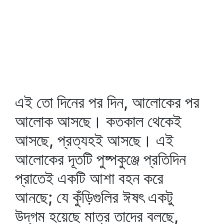
এই তো দিনের পর দিন, আলোকের পর
আলোক আসছে। কতকাল থেকেই
আসছে, প্রত্যহই আসছে। এই
আলোকের দূতটি পুষ্পকুঞ্জে প্রতিদিন
প্রাতেই একটি আশা বহন করে
আনছে; যে কুঁড়িগুলির ঈষৎ একটু
উদ্‌গম হয়েছে মাত্র তাদের বলছে,