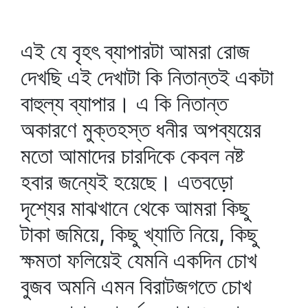
এই যে বৃহৎ ব্যাপারটা আমরা রোজ
দেখছি এই দেখাটা কি নিতান্তই একটা
বাহুল্য ব্যাপার। এ কি নিতান্ত
অকারণে মুক্তহস্ত ধনীর অপব্যয়ের
মতো আমাদের চারদিকে কেবল নষ্ট
হবার জন্যেই হয়েছে। এতবড়ো
দৃশ্যের মাঝখানে থেকে আমরা কিছু
টাকা জমিয়ে, কিছু খ্যাতি নিয়ে, কিছু
ক্ষমতা ফলিয়েই যেমনি একদিন চোখ
বুজব অমনি এমন বিরাটজগতে চোখ