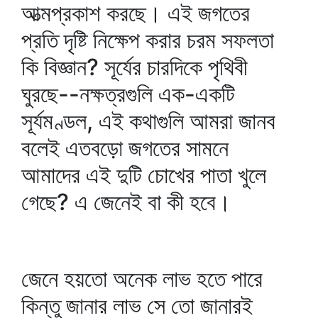
আত্মপ্রকাশ করছে। এই জগতের
প্রতি দৃষ্টি নিক্ষেপ করার চরম সফলতা
কি বিজ্ঞান? সূর্যের চারদিকে পৃথিবী
ঘুরছে--নক্ষত্রগুলি এক-একটি
সূর্যমণ্ডল, এই কথাগুলি আমরা জানব
বলেই এতবড়ো জগতের সামনে
আমাদের এই দুটি চোখের পাতা খুলে
গেছে? এ জেনেই বা কী হবে।
জেনে হয়তো অনেক লাভ হতে পারে
কিন্তু জানার লাভ সে তো জানারই