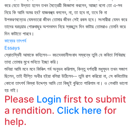
করে যেতে উদ্যত হলেন তখন মৈত্রেয়ী জিজ্ঞাসা করলেন, আচ্ছা বলো তো এ-সব
নিয়ে কি আমি অমর হব? যাজ্ঞবল্ক্য বললেন, না, তা হবে না, তবে কি না
উপকরণবন্তের যেমনতরো জীবন তোমার জীবন সেই রকম হবে। সংসারীরা যেমন করে
তাদের ঘরদুয়ার গোরুবাছুর অশনবসন নিয়ে স্বচ্ছন্দে দিন কাটায় তোমরাও তেমনি করে
দিন কাটাতে পারবে।
কাব্যের তাৎপর্য
Essays
স্রোতস্বিনী আমাকে কহিলেন-- কচদেবযানীসংবাদ সম্বন্ধে তুমি যে কবিতা লিখিয়াছ
তাহা তোমার মুখে শুনিতে ইচ্ছা করি।
শুনিয়া আমি মনে মনে কিঞ্চিৎ গর্ব অনুভব করিলাম, কিন্তু দর্পহারী মধুসূদন তখন সজাগ
ছিলেন, তাই দীপ্তি অধীর হইয়া বলিয়া উঠিলেন-- তুমি রাগ করিয়ো না, সে কবিতাটার
কোনো তাৎপর্য কিম্বা উদ্দেশ্য আমি তো কিছুই বুঝিতে পারিলাম না। ও লেখাটা ভালো
হয় নাই।
Please
Login
first to submit
a rendition.
Click here
for
help.