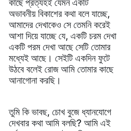
কাছে প্রত্যহই যেমন একটি
অভাবনীয় বিকাশের কথা বলে যাচ্ছে,
আমাদের দেখাকেও সে তেমনি করেই
আশা দিয়ে যাচ্ছে যে, একটি চরম দেখা
একটি পরম দেখা আছে সেটি তোমার
মধ্যেই আছে। সেইটি একদিন ফুটে
উঠবে বলেই রোজ আমি তোমার কাছে
আনাগোনা করছি।
তুমি কি ভাবছ, চোখ বুজে ধ্যানযোগে
দেখবার কথা আমি বলছি? আমি এই