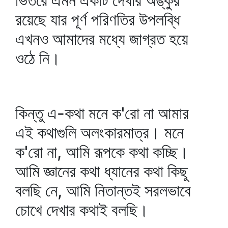
ভিতরে এমন একটি দেখার অঙ্কুর
রয়েছে যার পূর্ণ পরিণতির উপলব্ধি
এখনও আমাদের মধ্যে জাগ্রত হয়ে
ওঠে নি।
কিন্তু এ-কথা মনে ক'রো না আমার
এই কথাগুলি অলংকারমাত্র। মনে
ক'রো না, আমি রূপকে কথা কচ্ছি।
আমি জ্ঞানের কথা ধ্যানের কথা কিছু
বলছি নে, আমি নিতান্তই সরলভাবে
চোখে দেখার কথাই বলছি।