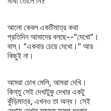
মাথা তোলে নি?
আলো কেবল একটিমাত্র কথা
প্রতিদিন আমাদের বলছে--"দেখো"।
বাস্‌। "একবার চেয়ে দেখো।" আর
কিছুই না।
আমরা চোখ মেলি, আমরা দেখি।
কিন্তু সেই দেখাটুকু দেখার একটু
কুঁড়িমাত্র, এখনও তা অন্ধ। সেই
দেখায় দেখার সমস্ত ফসল ধরবার