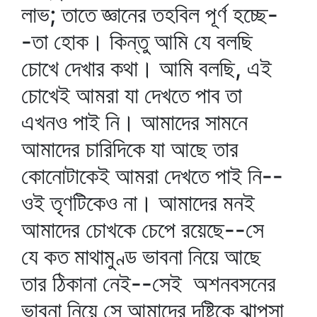
লাভ; তাতে জ্ঞানের তহবিল পূর্ণ হচ্ছে-
-তা হোক। কিন্তু আমি যে বলছি
চোখে দেখার কথা। আমি বলছি, এই
চোখেই আমরা যা দেখতে পাব তা
এখনও পাই নি। আমাদের সামনে
আমাদের চারিদিকে যা আছে তার
কোনোটাকেই আমরা দেখতে পাই নি--
ওই তৃণটিকেও না। আমাদের মনই
আমাদের চোখকে চেপে রয়েছে--সে
যে কত মাথামুণ্ড ভাবনা নিয়ে আছে
তার ঠিকানা নেই--সেই অশনবসনের
ভাবনা নিয়ে সে আমাদের দৃষ্টিকে ঝাপসা