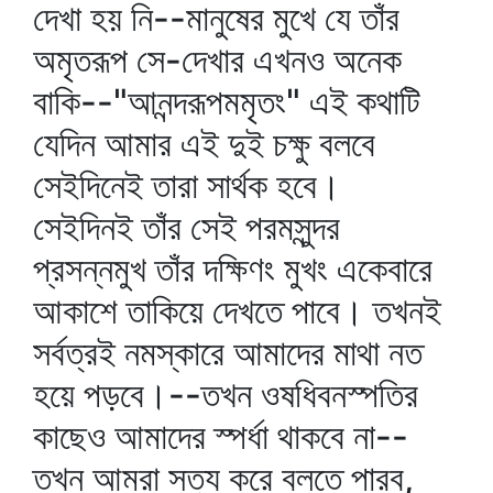
দেখা হয় নি--মানুষের মুখে যে তাঁর
অমৃতরূপ সে-দেখার এখনও অনেক
বাকি--"আনন্দরূপমমৃতং" এই কথাটি
যেদিন আমার এই দুই চক্ষু বলবে
সেইদিনেই তারা সার্থক হবে।
সেইদিনই তাঁর সেই পরমসুন্দর
প্রসন্নমুখ তাঁর দক্ষিণং মুখং একেবারে
আকাশে তাকিয়ে দেখতে পাবে। তখনই
সর্বত্রই নমস্কারে আমাদের মাথা নত
হয়ে পড়বে।--তখন ওষধিবনস্পতির
কাছেও আমাদের স্পর্ধা থাকবে না--
তখন আমরা সত্য করে বলতে পারব,