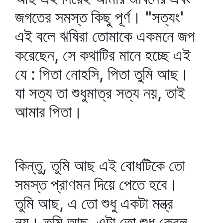
জগতের সমস্ত কিছু পূর্ণ। "সত্যং'
এই বলে ঋষিরা তোমাকে একমনে জপ
করেছেন, সে কথাটির মানে হচ্ছে এই
যে : পিতা নোহসি, পিতা তুমি আছ।
যা সত্য তা শুধুমাত্র সত্য নয়, তাই
আমার পিতা।
কিন্তু, তুমি আছ এই বোধটিকে তো
সমস্ত প্রাণমন দিয়ে পেতে হবে।
তুমি আছ, এ তো শুধু একটা মন্ত্র
নয়। তুমি আছ, এটা তো শুধু কেবল