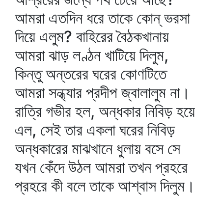
আমরা এতদিন ধরে তাকে কোন্‌ ভরসা
দিয়ে এলুম? বাহিরের বৈঠকখানায়
আমরা ঝাড় লণ্ঠন খাটিয়ে দিলুম,
কিন্তু অন্তরের ঘরের কোণটিতে
আমরা সন্ধ্যার প্রদীপ জ্বালালুম না।
রাত্রি গভীর হল, অন্ধকার নিবিড় হয়ে
এল, সেই তার একলা ঘরের নিবিড়
অন্ধকারের মাঝখানে ধুলায় বসে সে
যখন কেঁদে উঠল আমরা তখন প্রহরে
প্রহরে কী বলে তাকে আশ্বাস দিলুম।