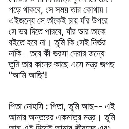
পড়ে থাকবে, সে সময় তার কোথায়।
এইজন্যে সে তাঁকেই চায় যাঁর উপরে
সে ভর দিতে পারবে, যাঁর ভার তাকে
বইতে হবে না। তুমি কি সেই নির্ভর
নাকি। তবে কী ভরসা দেবার জন্যে
তুমি তার কানের কাছে এসে মন্ত্র জপছ
"আমি আছি'!
পিতা নোহসি : পিতা, তুমি আছ-- এই
আমার অন্তরের একমাত্র মন্ত্র। তুমি
আছ এই দিয়েই আমার জীবনের এবং