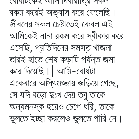
বোধটিকেই আমি দিবারাত্রি সকল
রকম করেই অভ্যাস করে ফেলেছি।
জীবনের সকল চেষ্টাতেই কেবল এই
আমিকেই নানা রকম করে স্বীকার করে
এসেছি, প্রতিদিনের সমস্ত খাজনা
তারই হাতে শেষ কড়াটি পর্যন্ত জমা
করে দিয়েছি।| আমি-বোধটা
একেবারে অস্থিমজ্জায় জড়িয়ে গেছে,
সে যদি বড়ো দুঃখ দেয় তবু তাকে
অন্যমনস্ক হয়েও চেপে ধরি, তাকে
ভুলতে ইচ্ছা করলেও ভুলতে পারি নে।