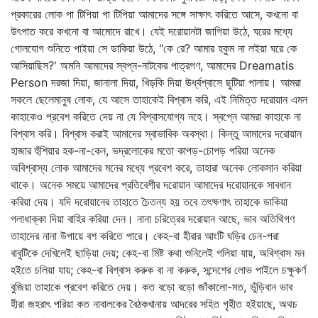
প্রকারের লোক পা টিপিয়া পা টিপিয়া আমাদের সঙ্গে সাক্ষাৎ করিতে আসে, কখনো বা
উৎপাত করে কখনো বা আমোদে রাখে। যেই দরোয়ানটা জাগিয়া উঠে, ঘরের মধ্যে
গোলযোগ শুনিতে পাইয়া সে ডাকিয়া উঠে, "কে রে? আমার হকুম না লইয়া ঘরে কে
আসিয়াছিস?' অমনি আমাদের স্বপ্ন-নাটকের পাত্রগণ, আমাদের Dreamatis
Person দরজা দিয়া, জানালা দিয়া, খিড়কি দিয়া ঊর্ধ্বশ্বাসে ছুটিয়া পালায়। আমরা
সকলে ছেলেমানুষ লোক, যে আসে তাহাকেই বিশ্বাস করি, এই নিমিত্ত দরোয়ান এমন
কাহাকেও প্রবেশ করিতে দেয় না যে বিশ্বাসযোগ্য নহে। স্বপ্নে আমরা কাহাকে না
বিশ্বাস করি। বিশ্বাস করাই আমাদের স্বাভাবিক অবস্থা। কিন্তু আমাদের দরোয়ান
হাজার হুঁশিয়ার হক-না-কেন, ভদ্রলোকের মতো কাপড়-চোপড় পরিয়া অনেক
অবিশ্বাস্য লোক আমাদের মনের মধ্যে প্রবেশ করে, তাহারা অনেক লোকসান করিয়া
থাকে। অনেক সময়ে আমাদের প্রতিবেশীর দরোয়ান আমাদের দরোয়ানকে সাবধান
করিয়া দেয়। যদি দরোয়ানের তাহাতে চৈতন্য হয় তবে তৎক্ষণাৎ তাহাকে ডাকিয়া
গলাধাক্কা দিয়া বাহির করিয়া দেন। নানা চরিত্রের দরোয়ান আছে, ভাব অতিথিগণ
তাহাদের নানা উপায়ে বশ করিতে পারে। কেহ-বা হীরার আংটি ঘড়ির চেন-পরা
বাবুটিকে দেখিলেই ছাড়িয়া দেয়; কেহ-বা মিষ্ট কথা শুনিলেই গলিয়া যায়, অবিশ্বাস মন
হইতে চলিয়া যায়; কেহ-বা বিশ্বাস করুক বা না করুক, সন্দেশের লোভ পাইলে চক্ষুকর্ণ
বুজিয়া তাহাকে প্রবেশ করিতে দেয়। কত বড়ো বড়ো জাঁকালো-মত, ভুঁড়িবান ভাব
হীরা জহরাৎ পরিয়া কত নাবালকের বৈঠকখানায় আদরের সহিত গৃহীত হইয়াছে, অথচ