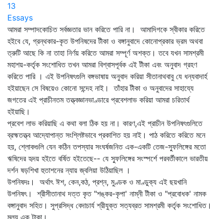
13
Essays
আমরা সম্পাদকোচিত সর্বজ্ঞতার ভান করিতে পারি না। আমাদিগকে স্বীকার করিতে
হইবে যে, গ্রন্থকার-কৃত উপনিষদের টীকা ও বঙ্গানুবাদে কোনোপ্রকার ভ্রম অথবা
ত্রুটি আছে কি না তাহা নির্ণয় করিতে আমরা সম্পূর্ণ অশক্ত। তবে যখন সামশ্রমী
মহাশয়-কর্তৃক সংশোধিত তখন আমরা বিশ্বাসপূর্বক এই টীকা এবং অনুবাদ গ্রহণ
করিতে পারি । এই উপনিষৎগুলি বঙ্গভাষায় অনুবাদ করিয়া সীতানাথবাবু যে ধন্যবাদার্হ
হইয়াছেন সে বিষয়েও কোনো সন্দেহ নাই। তাঁহার টীকা ও অনুবাদের সাহায্যে
জগতের এই প্রাচীনতম তত্ত্বজ্ঞানভাণ্ডারে প্রবেশলাভ করিয়া আমরা চরিতার্থ
হইয়াছি।
প্রবেশ লাভ করিয়াছি এ কথা বলা ঠিক হয় না। কারণ,এই প্রাচীন উপনিষৎগুলিতে
ব্রহ্মতত্ত্ব আদ্যোপান্ত সংশ্লিষ্টভাবে প্রকাশিত হয় নাই। পাঠ করিতে করিতে মনে
হয়, শ্লোকগুলি যেন কঠিন তপস্যার সংঘর্ষজনিত এক-একটি তেজ-স্ফুলিঙ্গের মতো
ঋষিদের হৃদয় হইতে বর্ষিত হইতেছে-- যে স্ফুলিঙ্গের সংস্পর্শে পরবর্তীকালে ভারতীয়
দর্শন ষড়শিখা হুতাশনের ন্যায় জ্বলিয়া উঠিয়াছিল ।
উপনিষদঃ। অর্থাৎ ঈশ, কেন,কঠ, প্রশ্ন, মুণ্ডক ও মাণ্ডুক্য এই ছয়খানি
উপনিষৎ। শ্রীসীতানাথ দত্ত কৃত "শঙ্কর-কৃপা' নাম্নী টীকা ও "প্রবোধক' নামক
বঙ্গানুবাদ সহিত। সুপ্রসিদ্ধ বেদাচার্য শ্রীযুক্ত সত্যব্রত সামশ্রমী কর্তৃক সংশোধিত।
মূল্য এক টাকা।