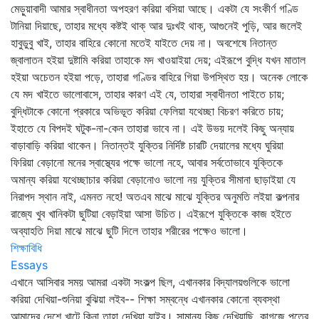
মেড়ুয়াবাদী আমার স্বাধীনতা অপহরণ করিয়া বসিয়া আছে। একটা যে সংকীর্ণ গণ্ডি
টানিয়া দিয়াছে, তাহার মধ্যে কষ্টই থাক্‌ আর দুঃখই থাক্‌, আগুনেই পুড়ি, আর জলেই
হাবুডুবু খাই, তাহার বাহিরে কোনো মতেই যাইতে দেয় না। অবশেষে নিতান্ত
জ্বালাতন হইয়া দুষ্টামি করিয়া তাহাকে মদ খাওয়াইয়া দেয়; এইরূপে বুদ্ধি যখন মাতাল
হইয়া অচেতন হইয়া পড়ে, তাহারা গণ্ডির বাহিরে গিয়া উপস্থিত হয়। অনেক লোকে
যে মদ খাইতে ভালোবাসে, তাহার কারণ এই যে, তাহারা স্বাধীনতা পাইতে চায়;
বুদ্ধিটাকে কোনো প্রকারে অভিভূত করিয়া ফেলিয়া যথেচ্ছা বিচরণ করিতে চায়;
ইহাতে যে বিপদই ঘটুক-না-কেন তাহারা ভাবে না। এই উভয় দলেই কিছু অন্যায়
বাড়াবাড়ি করিয়া থাকেন। নিতান্তই যুক্তির নির্দিষ্ট চারটি দেয়ালের মধ্যে ঘুরিয়া
ফিরিয়া বেড়ানো মনের স্বাস্থ্যের পক্ষে ভালো নহে, আবার সর্বতোভাবে যুক্তিকে
অমান্য করিয়া যথেচ্ছাচার করিয়া বেড়ানোও ভালো নয় যুক্তির সীমানা ছাড়াইয়া যে
নিরাপদ স্থান নাই, এমনত নহে! অতএব মাঝে মাঝে যুক্তির অনুমতি লইয়া কল্পনার
রাজ্যে খুব খানিকটা ছুটিয়া বেড়াইয়া আসা উচিত। এইরূপে যুক্তিকে কাজ হইতে
অব্যাহতি দিয়া মাঝে মাঝে ছুটি দিলে তাহার শরীরের পক্ষেও ভালো।
শিক্ষাবিধি
Essays
এখানে আসিবার সময় আমরা একটা সংকল্প ছিল, এখানকার বিদ্যালয়গুলিকে ভালো
করিয়া দেখিয়া-শুনিয়া বুঝিয়া লইব-- শিক্ষা সম্বন্ধে এখানকার কোনো ব্যবস্থা
আমাদের দেশে খাটে কিনা তাহা দেখিয়া যাইব। সামান্য কিছু দেখিয়াছি, কাগজে পত্রে