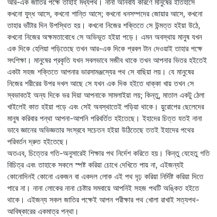
আর-এক জাতির পক্ষে তাহাই মধ্যপথ। নানা অনিবার্য কারণে মানুষের ইতিহাসে
কখনো যুদ্ধ আসে, কখনো শান্তি আসে; কখনো ধনসম্পদের জোয়ার আসে, কখনো
তাহার ভাঁটার দিন উপস্থিত হয়। কখনো নিজের শক্তিতে সে উন্মত্ত হইয়া উঠে,
কখনো নিজের অক্ষমতাবোধে সে অভিভূত হইয়া পড়ে। এমন অবস্থায় মানুষ যখন
এক দিকে হেলিয়া পড়িতেছে তখন আর-এক দিকে প্রবল টান দেওয়াই তাহার পক্ষে
সৎশিক্ষা। মানুষের প্রকৃতি যখন সবলভাবে সজীব থাকে তখন আপনার ভিতর হইতেই
একটা সহজ শক্তিতে আপনার ভারসামঞ্জস্যের পথ সে বাছিয়া লয়। যে মানুষের
নিজের শরীরের উপর দখল আছে সে যখন এক দিক হইতে ধাক্কা খায় তখন সে
স্বভাবতই অন্য দিকে ভর দিয়া আপনাকে সামলাইয়া লয়; কিন্তু, মাতাল একটু ঠেলা
খাইলেই কাত হইয়া পড়ে এবং সেই অবস্থাতেই পড়িয়া থাকে। য়ুরোপের ছেলেদের
মানুষ করিবার পন্থা আপনা-আপনি পরিবর্তিত হইতেছে। ইহাদের চিত্ত যতই নানা
ভাবে জ্ঞানের অভিজ্ঞতার সংস্রবে সচেতন হইয়া উঠিতেছে ততই ইহাদের পথের
পরিবর্তন দ্রুত হইতেছে।
অতএব, চিত্তের গতি-অনুসারেই শিক্ষার পথ নির্দেশ করিতে হয়। কিন্তু যেহেতু গতি
বিচিত্র এবং তাহাকে সকলে স্পষ্ট করিয়া চোখে দেখিতে পায় না, এইজন্যই
কোনোদিনই কোনো একজন বা একদল লোক এই পথ দৃঢ় করিয়া নির্দিষ্ট করিয়া দিতে
পারে না। নানা লোকের নানা চেষ্টার সমবায়ে আপনিই সহজ পথটি অঙ্কিত হইতে
থাকে। এইজন্য সকল জাতির পক্ষেই আপন পরীক্ষার পথ খোলা রাখাই সত্যপথ-
আবিষ্কারের একমাত্র পন্থা।