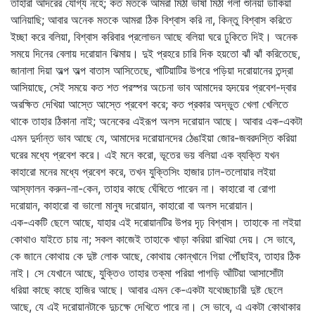
তাহারা আদরের যোগ্য নহে; কত মতকে আমরা মিঠা ভাষা মিঠা গলা শুনিয়া ডাকিয়া
আনিয়াছি; আবার অনেক মতকে আমরা ঠিক বিশ্বাস করি না, কিন্তু বিশ্বাস করিতে
ইচ্ছা করে বলিয়া, বিশ্বাস করিবার প্রলোভন আছে বলিয়া ঘরে ঢুকিতে দিই। অনেক
সময়ে দিনের বেলায় দরোয়ান ঝিমায়। দুই প্রহরে চারি দিক হয়তো ঝাঁ ঝাঁ করিতেছে,
জানালা দিয়া অল্প অল্প বাতাস আসিতেছে, খাটিয়াটির উপরে পড়িয়া দরোয়ানের তন্দ্রা
আসিয়াছে, সেই সময়ে কত শত পরস্পর অচেনা ভাব আমাদের হৃদয়ের প্রবেশ-দ্বার
অরক্ষিত দেখিয়া আস্তে আস্তে প্রবেশ করে; কত প্রকার অদ্ভুত খেলা খেলিতে
থাকে তাহার ঠিকানা নাই; অনেকের এইরূপ অলস দরোয়ান আছে। আবার এক-একটা
এমন দুর্দান্ত ভাব আছে যে, আমাদের দরোয়ানদের ঠেঙাইয়া জোর-জবরদস্তি করিয়া
ঘরের মধ্যে প্রবেশ করে। এই মনে করো, ভূতের ভয় বলিয়া এক ব্যক্তি যখন
কাহারো মনের মধ্যে প্রবেশ করে, তখন যুক্তিসিং হাজার ঢাল-তলোয়ার লইয়া
আস্ফালন করুন-না-কেন, তাহার কাছে ঘেঁষিতে পারেন না। কাহারো বা রোগা
দরোয়ান, কাহারো বা ভালো মানুষ দরোয়ান, কাহারো বা অলস দরোয়ান।
এক-একটি ছেলে আছে, যাহার এই দরোয়ানটির উপর দৃঢ় বিশ্বাস। তাহাকে না লইয়া
কোথাও যাইতে চায় না; সকল কাজেই তাহাকে খাড়া করিয়া রাখিয়া দেয়। সে ভাবে,
কে জানে কোথায় কে দুষ্ট লোক আছে, কোথায় কোন্‌খানে গিয়া পৌঁছাইব, তাহার ঠিক
নাই। সে যেখানে আছে, যুক্তিও তাহার তক্‌মা পরিয়া পাগড়ি আঁটিয়া আসাসোঁটা
ধরিয়া কাছে কাছে হাজির আছে। আবার এমন কে-একটা যথেচ্ছাচারী দুষ্ট ছেলে
আছে, যে এই দরোয়ানটাকে দুচক্ষে দেখিতে পারে না। সে ভাবে, এ একটা কোথাকার