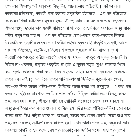
এখানকার শিক্ষাপ্রণালী সম্বন্ধে কিছু কিছু আলোচনাও পড়িয়াছি। পরীক্ষা নানা
প্রকারের চলিতেছে, প্রণালী নানা রকমের উদ্ভাবিত হইতেছে। এক দল বলিতেছে,
ছেলেদের শিক্ষা যথাসম্ভব সুখকর হওয়া উচিত; আর-এক দল বলিতেছে, ছেলেদের
শিক্ষার মধ্যে দঃখের ভাগ যথেষ্ট পরিমাণে না থাকিলে তাহাদিগকে সংসারের জন্য পাকা
করিয়া মানুষ করা যায় না। এক দল বলিতেছে চোখে-কানে ভাবে-আভাসে শিক্ষার
বিষয়গুলিকে প্রকৃতির মধ্যে শোষণ করিয়া লইবার ব্যবস্থাই উৎকৃষ্ট ব্যবস্থা; আর-
এক দল বলিতেছে, সচেষ্টভাবে নিজের শক্তিকে প্রয়োগ করিয়া সাধনার দ্বারা
বিষয়গুলিকে আয়ত্ত করিয়া লওয়াই যথার্থ ফলদায়ক। বস্তুত এ দ্বন্দ্ব কোনেদিনই
মিটিবে না--কেননা, মানুষের প্রকৃতির মধ্যেই এ দ্বন্দ্ব সত্য; সুখও তাহাকে শিক্ষা
দেয়, দুঃখও তাহাকে শিক্ষা দেয়; শাসন নহিলেও তাহার চলে না, স্বাধীনতা নহিলেও
তাহার রক্ষা নাই।; এক দিকে তাহার পড়িয়া-পাওয়া জিনিসের প্রবেশদ্বার খোলা,
আর-এক দিকে তাহার খাটিয়া-আনা জিনিসের আনাগোনার পথ উন্‌মুক্ত। এ কথা বলা
সহজ যে, দুইয়ের মাঝখানে পথটিকে পাকা করিয়া চিহ্নিত করিয়া লও; কিন্তু কার্যত
তাহা অসাধ্য। কারণ, জীবনের গতি কোনোদিনই একেবারে সোজা রেখায় চলে না--
অন্তর-বাহিরের নানা বাধায় ও নানা তাগিদে সে নদীর মতো আঁকিয়া-বাঁকিয়া চলে কাটা
খালের মতো সিধা পড়িয়া থাকে না; অতএব, তাহার মাঝখানের রেখাটি সোজা রাখা নহে,
তাহাকেও কেবলই স্থানপরিবর্তন করিতে হয়। এখন তাহার পক্ষে যাহা মধ্যরেখা আর-
একসময় তাহাই তাহার পক্ষে চরম প্রান্তরেখা; এক জাতির পক্ষে যাহা প্রান্তপথ