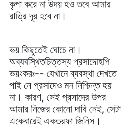
কৃপা করে না উদয় হও তবে আমার
রাত্রি দূর হবে না।
ভয় কিছুতেই ঘোচে না।
অব্যবস্থিতচিত্তস্য প্রসাদোহপি
ভয়ংকরঃ-- যেখানে ব্যবস্থা দেখতে
পাই নে প্রসাদেও মন নিশ্চিন্ত হয়
না। কারণ, সেই প্রসাদের উপর
আমার নিজের কোনো দাবি নেই, সেটা
একেবারেই একতরফা জিনিস।