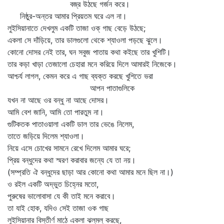
বজ্র উঠছে গর্জন করে।
নিষ্ঠুর-অন্তর আমার প্রিয়তম ঘরে এল না।
লুইসিয়ানাতে দেখলুম একটি তাজা ওক্‌ গাছ বেড়ে উঠছে;
একলা সে দাঁড়িয়ে, তার ডালগুলো থেকে শ্যাওলা পড়ছে ঝুলে।
কোনো দোসর নেই তার, ঘন সবুজ পাতায় কথা কইছে তার খুশিটি।
তার কড়া খাড়া তেজালো চেহারা মনে করিয়ে দিলে আমারই নিজেকে।
আশ্চর্য লাগল, কেমন করে এ গাছ ব্যক্ত করছে খুশিতে ভরা
আপন পাতাগুলিকে
যখন না আছে ওর বন্ধু না আছে দোসর।
আমি বেশ জানি, আমি তো পারতুম না।
গুটিকতক পাতাওয়ালা একটি ডাল তার ভেঙে নিলেম,
তাতে জড়িয়ে দিলেম শ্যাওলা।
নিয়ে এসে চোখের সামনে রেখে দিলেম আমার ঘরে;
প্রিয় বন্ধুদের কথা স্মরণ করাবার জন্যে যে তা নয়।
(সম্প্রতি ঐ বন্ধুদের ছাড়া আর কোনো কথা আমার মনে ছিল না।)
ও রইল একটি অদ্ভুত চিহ্নের মতো,
পুরুষের ভালোবাসা যে কী তাই মনে করাবে।
তা যাই হোক, যদিও সেই তাজা ওক গাছ
লুইসিয়ানার বিস্তীর্ণ মাঠে একলা ঝল্‌মল্‌ করছে,