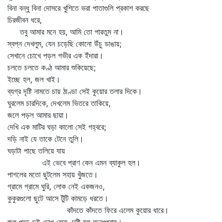
বিনা বন্ধু বিনা দোসরে খুশিতে ভরা পাতাগুলি প্রকাশ করছে
চিরজীবন ধরে,
তবু আমার মনে হয়, আমি তো পারতুম না।
স্বপ্ন দেখলুম, যেন চড়েছি কোনো উঁচু ডাঙায়;
সেখানে চোখে পড়ল গভীর এক ইঁদারা।
চলতে চলতে কণ্ঠ আমার শুকিয়েছে;
ইচ্ছে হল, জল খাই।
ব্যগ্র দৃষ্টি নামতে চায় ঠাণ্ডা সেই কুয়োর তলার দিকে।
ঘুরলেম চারদিকে, দেখলেম ভিতরে তাকিয়ে,
জলে পড়ল আমার ছায়া।
দেখি এক মাটির ঘড়া কালো সেই গহ্বরে;
দড়ি নাই যে তাকে টেনে তুলি।
ঘড়াটা পাছে তলিয়ে যায়
এই ভেবে প্রাণ কেন এমন ব্যাকুল হল।
পাগলের মতো ছুটলেম সহায় খুঁজতে।
গ্রামে গ্রামে ঘুরি, লোক নেই একজনও,
কুকুরগুলো ছুটে আসে টুঁটি কামড়ে ধরতে।
কাঁদতে কাঁদতে ফিরে এলেম কুয়োর ধারে।