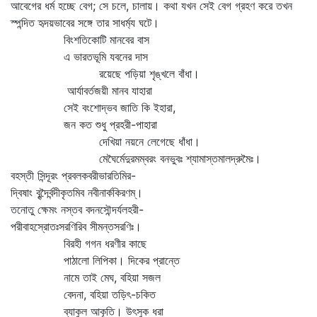
আবেগের ধর্ম হচ্ছে বেগ; সে চলে, চালায়। কথা যখন সেই বেগ গ্রহণ করে তখন
স্পন্দিত হৃদয়ভাবের সঙ্গে তার সাধর্ম্য ঘটে।
বিংশতিকোটি মানবের বাস
এ ভারতভূমি যবনের দাস
রয়েছে পড়িয়া শৃঙ্খলে বাঁধা।
আর্যাবর্তজয়ী মানব যাহারা
সেই বংশোদ্ভব জাতি কি ইহারা,
জন কত শুধু প্রহরী-পাহারা
দেখিয়া নয়নে লেগেছে ধাঁধা।
মেঘৈর্মেদুরমম্বরং বনভুবঃ শ্যামাস্তমালদ্রুমৈঃ।
বহস্তী সিন্দূরং প্রবলকবরীভারতিমির-
দ্বিষাং বৃন্দৈর্বন্দীকৃতমিব নবীনার্ককিরণম্‌।
তনোতু ক্ষেমং নস্তব বদনসৌন্দর্যলহরী-
পরীবাহস্রোতঃসরণিরিব সীমন্তসরণিঃ।
বিরহী গগন ধরণীর কাছে
পাঠালো লিপিকা। দিকের প্রান্তে
নামে তাই মেঘ, বহিয়া সজল
বেদনা, বহিয়া তড়িৎ-চকিত
ব্যাকুল আকূতি। উৎসুক ধরা