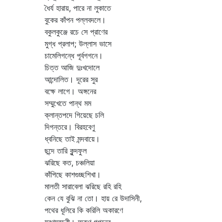
ধৈর্য হারায়, পারে না লুকাতে
বুকের কাঁপন পল্লবদলে।
বকুলকুঞ্জে রচে সে প্রাণের
মুগ্ধ প্রলাপ; উল্লাস ভাসে
চামেলিগন্ধে পূর্বগগনে।
চিত্ত আজি দুঃখদোলে
আন্দোলিত। দূরের সুর
বক্ষে লাগে। অঙ্গনের
সম্মুখেতে পান্থ মম
ক্লান্তপদে গিয়েছে চলি
দিগন্তরে। বিরহবেণু
ধ্বনিছে তাই মন্দবায়ে।
ছন্দে তারি কুন্দফুল
ঝরিছে কত, চঞ্চলিয়া
কাঁপিছে কাশগুচ্ছশিখা।
মালতী সারাবেলা ঝরিছে রহি রহি
কেন যে বুঝি না তো। হায় রে উদাসিনী,
পথের ধূলিরে কি করিলি অকারণে