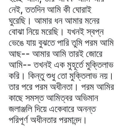
নেই, ততদিন আমি কী ঘোরাই
ঘুরেছি। আমার ধন আমার মনের
বোঝা নিয়ে মরেছি। যখনই স্বপ্ন
ভেঙে যায় বুঝতে পারি তুমি পরম আমি
আছ-- আমার আমি তারই জোরে
আমি-- তখনই এক মুহূর্তে মুক্তিলাভ
করি। কিন্তু শুধু তো মুক্তিলাভ নয়।
তার পরে পরম অধীনতা। পরম আমির
কাছে সমস্ত আমিত্বর অভিমান
জলাঞ্জলি দিয়ে একেবারে অনন্ত
পরিপূর্ণ অধীনতার পরমানন্দ।