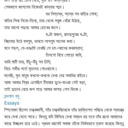
জল পড়ে দুই চোখ বেয়ে, দৃষ্টি হল অন্ধপ্রায়।
শেষকালে জাগলেম নিজেরই কান্নার শব্দে।
ঘর নিস্তব্ধ, স্তব্ধ সব বাড়ির লোক;
বাতির শিখা নিবো-নিবো, তার থেকে সবুজ ধোঁয়া উঠছে,
তার আলো পড়ছে আমার চোখের জলে।
ঘণ্টা বাজল, রাতদুপুরের ঘণ্টা,
বিছানায় উঠে বসলুম, ভাবতে লাগলুম অনেক কথা।
মনে পড়ল, যে-ডাঙাটা দেখছি সে চাং-আনের কবরস্থান;
তিনশো বিঘে পোড়ো জমি,
ভারি মাটি তার, উঁচু-উঁচু সব ঢিবি;
নিচে গভীর গর্তে মৃতদেহ শোওয়ানো।
শুনেছি, মৃত মানুষ কখনো-কখনো দেখা দেয় সমাধির বাইরে।
আজ আমার প্রিয় এসেছিল ইঁদারায় ডুবে-যাওয়া সেই ঘড়া,
তাই দুচোখ বেয়ে জল পড়ে আমার কাপড় গেল ভিজে।
নন্দলাল বসু
Essays
স্পিনোজা ছিলেন তত্ত্বজ্ঞানী, তাঁর তত্ত্ববিচারকে তাঁর ব্যক্তিগত পরিচয় থেকে স্বতন্ত্র
করে দেখা যেতে পারে। কিন্তু যদি মিলিয়ে দেখা সম্ভব হয় তবে তাঁর রচনা আমাদের
কাছে উজ্জ্বল হয়ে ওঠে। প্রথম বয়সেই সমাজ তাঁকে নির্মমভাবে ত্যাগ করেছে কিন্তু