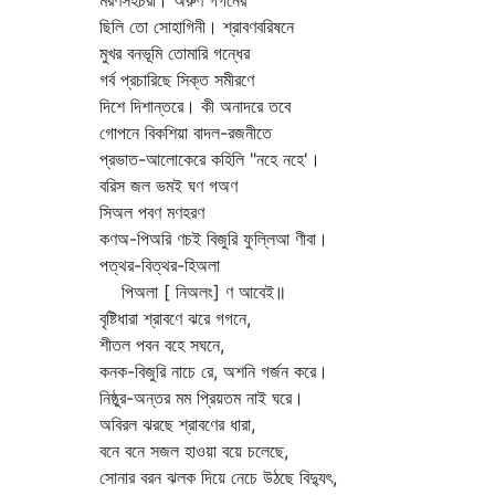
মরণসহচরী। অরুণ গগনের
ছিলি তো সোহাগিনী। শ্রাবণবরিষনে
মুখর বনভূমি তোমারি গন্ধের
গর্ব প্রচারিছে সিক্ত সমীরণে
দিশে দিশান্তরে। কী অনাদরে তবে
গোপনে বিকশিয়া বাদল-রজনীতে
প্রভাত-আলোকেরে কহিলি "নহে নহে'।
বরিস জল ভমই ঘণ গঅণ
সিঅল পবণ মণহরণ
কণঅ-পিঅরি ণচই বিজুরি ফুল্লিআ ণীবা।
পত্থর-বিত্থর-হিঅলা
পিঅলা [ নিঅলং] ণ আবেই॥
বৃষ্টিধারা শ্রাবণে ঝরে গগনে,
শীতল পবন বহে সঘনে,
কনক-বিজুরি নাচে রে, অশনি গর্জন করে।
নিষ্ঠুর-অন্তর মম প্রিয়তম নাই ঘরে।
অবিরল ঝরছে শ্রাবণের ধারা,
বনে বনে সজল হাওয়া বয়ে চলেছে,
সোনার বরন ঝলক দিয়ে নেচে উঠছে বিদ্যুৎ,