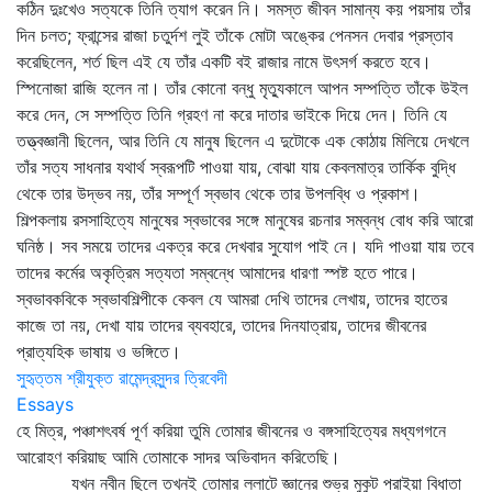
কঠিন দুঃখেও সত্যকে তিনি ত্যাগ করেন নি। সমস্ত জীবন সামান্য কয় পয়সায় তাঁর
দিন চলত; ফ্রান্সের রাজা চতুর্দশ লুই তাঁকে মোটা অঙ্কের পেনসন দেবার প্রস্তাব
করেছিলেন, শর্ত ছিল এই যে তাঁর একটি বই রাজার নামে উৎসর্গ করতে হবে।
স্পিনোজা রাজি হলেন না। তাঁর কোনো বন্ধু মৃত্যুকালে আপন সম্পত্তি তাঁকে উইল
করে দেন, সে সম্পত্তি তিনি গ্রহণ না করে দাতার ভাইকে দিয়ে দেন। তিনি যে
তত্ত্বজ্ঞানী ছিলেন, আর তিনি যে মানুষ ছিলেন এ দুটোকে এক কোঠায় মিলিয়ে দেখলে
তাঁর সত্য সাধনার যথার্থ স্বরূপটি পাওয়া যায়, বোঝা যায় কেবলমাত্র তার্কিক বুদ্ধি
থেকে তার উদ্ভব নয়, তাঁর সম্পূর্ণ স্বভাব থেকে তার উপলব্ধি ও প্রকাশ।
শিল্পকলায় রসসাহিত্যে মানুষের স্বভাবের সঙ্গে মানুষের রচনার সম্বন্ধ বোধ করি আরো
ঘনিষ্ঠ। সব সময়ে তাদের একত্র করে দেখবার সুযোগ পাই নে। যদি পাওয়া যায় তবে
তাদের কর্মের অকৃত্রিম সত্যতা সম্বন্ধে আমাদের ধারণা স্পষ্ট হতে পারে।
স্বভাবকবিকে স্বভাবশিল্পীকে কেবল যে আমরা দেখি তাদের লেখায়, তাদের হাতের
কাজে তা নয়, দেখা যায় তাদের ব্যবহারে, তাদের দিনযাত্রায়, তাদের জীবনের
প্রাত্যহিক ভাষায় ও ভঙ্গিতে।
সুহৃত্তম শ্রীযুক্ত রামেন্দ্রসুন্দর ত্রিবেদী
Essays
হে মিত্র, পঞ্চাশৎবর্ষ পূর্ণ করিয়া তুমি তোমার জীবনের ও বঙ্গসাহিত্যের মধ্যগগনে
আরোহণ করিয়াছ আমি তোমাকে সাদর অভিবাদন করিতেছি।
যখন নবীন ছিলে তখনই তোমার ললাটে জ্ঞানের শুভ্র মুকুট পরাইয়া বিধাতা