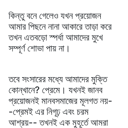
কিন্তু বনে গেলেও যখন প্রয়োজন
আমার পিছনে নানা আকারে তাড়া করে
তখন এতবড়ো স্পর্ধা আমাদের মুখে
সম্পূর্ণ শোভা পায় না।
তবে সংসারের মধ্যে আমাদের মুক্তি
কোন্‌খানে? প্রেমে। যখনই জানব
প্রয়োজনই মানবসমাজের মূলগত নয়-
-প্রেমই এর নিগূঢ় এবং চরম
আশ্রয়-- তখনই এক মুহূর্তে আমরা