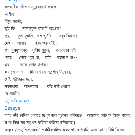
কল্যাণীয় শ্রীমান সুরেন্দ্রনাথ করকে
আশীর্বাদ
নিঠুর গরজী,
তুই কি মানবমুকুল ভাজবি আগুনে?
তুই ফুল ফুটাবি, বাস ছুটাবি সবুর বিহুনে।
দেখ্‌-না আমার পরম গুরু সাঁই।
সে যুগযুগান্তে ফুটায় মুকুল, তাড়াহুড়া নাই।
তোর লোভ প্রচণ্ড, তাই ভরসা দণ্ড--
এর আছে কোন্‌ উপায়।
কয় সে মদন দিস নে বেদন,শোন্‌ নিবেদন,
সেই শ্রীগুরুর মনে,
সহজধারা আপনহারা তাঁর বাণী শোনে
রে গরজী॥
সৌন্দর্যের সম্বন্ধ
Essays
বর্ষায় নদী ছাপিয়া খেতের মধ্যে জল প্রবেশ করিয়াছে। আমাদের বোট অর্ধমগ্ন ধানের
উপর দিয়া সর্‌ সর্‌ শব্দ করিতে করিতে চলিয়াছে।
অদূরে উচ্চভূমিতে একটা প্রাচীরবেষ্টিত একতলা কোঠাবাড়ি এবং দুই-চারিটি টিনের