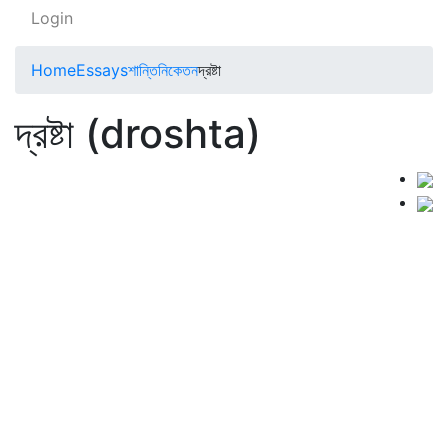
Login
Home
Essays
শান্তিনিকেতন
দ্রষ্টা
দ্রষ্টা (droshta)