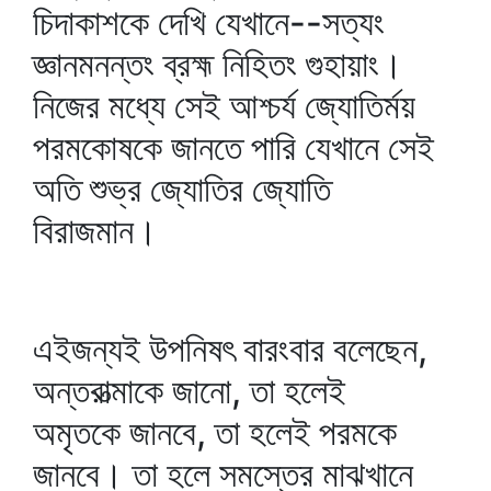
চিদাকাশকে দেখি যেখানে--সত্যং
জ্ঞানমনন্তং ব্রহ্ম নিহিতং গুহায়াং।
নিজের মধ্যে সেই আশ্চর্য জ্যোতির্ময়
পরমকোষকে জানতে পারি যেখানে সেই
অতি শুভ্র জ্যোতির জ্যোতি
বিরাজমান।
এইজন্যই উপনিষৎ বারংবার বলেছেন,
অন্তরাত্মাকে জানো, তা হলেই
অমৃতকে জানবে, তা হলেই পরমকে
জানবে। তা হলে সমস্তের মাঝখানে