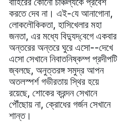
বাহিরের কোনো চাঞ্চল্যকে প্রবেশ
করতে দেব না। এই-যে আনাগোনা,
লোকলৌকিকতা, হাসিখেলার মহা
জনতা, এর মধ্যে বিদ্যুদ্‌বেগে একবার
অন্তরের অন্তরে ঘুরে এসো--দেখে
এসো সেখানে নিবাতনিষ্কম্প প্রদীপটি
জ্বলছে, অনুত্তরঙ্গ সমুদ্র আপন
অতলস্পর্শ গভীরতায় স্থির হয়ে
রয়েছে, শোকের ক্রন্দন সেখানে
পৌঁছোয় না, ক্রোধের গর্জন সেখানে
শান্ত।