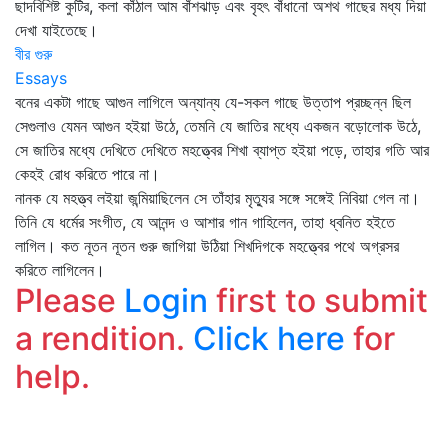
ছাদবিশিষ্ট কুটির, কলা কাঁঠাল আম বাঁশঝাড় এবং বৃহৎ বাঁধানো অশথ গাছের মধ্য দিয়া
দেখা যাইতেছে।
বীর গুরু
Essays
বনের একটা গাছে আগুন লাগিলে অন্যান্য যে-সকল গাছে উত্তাপ প্রচ্ছন্ন ছিল
সেগুলাও যেমন আগুন হইয়া উঠে, তেমনি যে জাতির মধ্যে একজন বড়োলোক উঠে,
সে জাতির মধ্যে দেখিতে দেখিতে মহত্ত্বের শিখা ব্যাপ্ত হইয়া পড়ে, তাহার গতি আর
কেহই রোধ করিতে পারে না।
নানক যে মহত্ত্ব লইয়া জন্মিয়াছিলেন সে তাঁহার মৃত্যুর সঙ্গে সঙ্গেই নিবিয়া গেল না।
তিনি যে ধর্মের সংগীত, যে আনন্দ ও আশার গান গাহিলেন, তাহা ধ্বনিত হইতে
লাগিল। কত নূতন নূতন গুরু জাগিয়া উঠিয়া শিখদিগকে মহত্ত্বের পথে অগ্রসর
করিতে লাগিলেন।
Please
Login
first to submit
a rendition.
Click here
for
help.