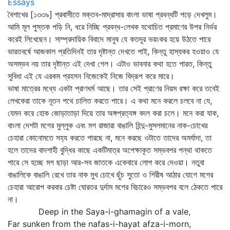
Essays
বৈশাখের [১৩৩৯] প্রবাসীতে মক্তব-মাদ্রাসার বাংলা ভাষা প্রবন্ধটি পড়ে দেখলুম।
আমি মূল পুস্তক পড়ি নি, ধরে নিচ্ছি প্রবন্ধ-লেখক যথোচিত প্রমাণের উপর নির্ভর
করেই লিখেছেন। সাম্প্রদায়িক বিবাদে মানুষ যে কতদূর ভয়ংকর হয়ে উঠতে পারে
ভারতবর্ষে আজকাল প্রতিদিনই তার দৃষ্টান্ত দেখতে পাই, কিন্তু হাস্যকর হওয়াও যে
অসম্ভব নয় তার দৃষ্টান্ত এই দেখা গেল। এটাও ভাবনার কথা হতে পারত, কিন্তু
সুবিধা এই যে এরকম প্রহসন নিজেকেই নিজে বিদ্রূপ করে মারে।
ভাষা মাত্রের মধ্যে একটা প্রাণধর্ম আছে। তার সেই প্রাণের নিয়ম রক্ষা করে তবেই
লেখকেরা তাকে নূতন পথে চালিত করতে পারে। এ কথা মনে করলে চলবে না যে,
যেমন করে হোক জোড়াতাড়া দিয়ে তার অঙ্গপ্রত্যঙ্গ বদল করা চলে। মনে করা যাক,
বাংলা দেশটা মগের মুল্লুক এবং মগ রাজারা বাঙালি হিন্দু-মুসলমানের নাক-চোখের
চেহারা কোনোমতে সহ্য করতে পারছে না, মনে করছে ওটাতে তাদের অমর্যাদা, তা
হলে তাদের বাদশাহী বুদ্ধির কাছে একটিমাত্র অপেক্ষাকৃত সম্ভবপর পন্থা থাকতে
পারে সে হচ্ছে মগ ছাড়া আর-সব জাতকে একেবারে লোপ করে দেওয়া। নতুবা
বাঙালিকে বাঙালি রেখে তার নাক মুখ চোখে ছুঁচ সুতো ও শিরীষ আঠার যোগে মগের
চেহারা আরোপ করবার চেষ্টা ঘোরতর দুর্দাম মগের বিচারেও সম্ভবপর বলে ঠেকতে পারে
না।
Deep in the Saya-i-ghamagin of a vale,
Far sunken from the nafas-i-hayat afza-i-morn,