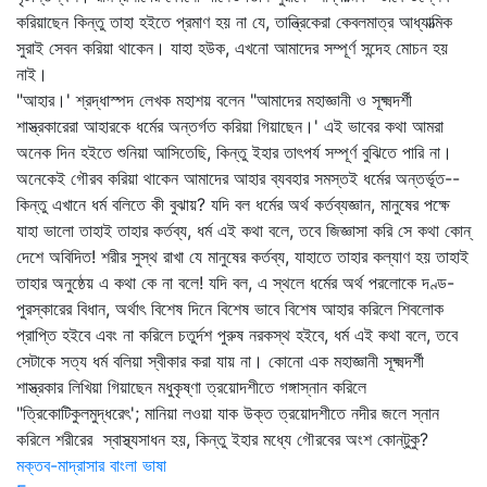
করিয়াছেন কিন্তু তাহা হইতে প্রমাণ হয় না যে, তান্ত্রিকেরা কেবলমাত্র আধ্যাত্মিক
সুরাই সেবন করিয়া থাকেন। যাহা হউক, এখনো আমাদের সম্পূর্ণ সন্দেহ মোচন হয়
নাই।
"আহার।' শ্রদ্ধাস্পদ লেখক মহাশয় বলেন "আমাদের মহাজ্ঞানী ও সূক্ষ্মদর্শী
শাস্ত্রকারেরা আহারকে ধর্মের অন্তর্গত করিয়া গিয়াছেন।' এই ভাবের কথা আমরা
অনেক দিন হইতে শুনিয়া আসিতেছি, কিন্তু ইহার তাৎপর্য সম্পূর্ণ বুঝিতে পারি না।
অনেকেই গৌরব করিয়া থাকেন আমাদের আহার ব্যবহার সমস্তই ধর্মের অন্তর্ভূত--
কিন্তু এখানে ধর্ম বলিতে কী বুঝায়? যদি বল ধর্মের অর্থ কর্তব্যজ্ঞান, মানুষের পক্ষে
যাহা ভালো তাহাই তাহার কর্তব্য, ধর্ম এই কথা বলে, তবে জিজ্ঞাসা করি সে কথা কোন্‌
দেশে অবিদিত! শরীর সুস্থ রাখা যে মানুষের কর্তব্য, যাহাতে তাহার কল্যাণ হয় তাহাই
তাহার অনুষ্ঠেয় এ কথা কে না বলে! যদি বল, এ স্থলে ধর্মের অর্থ পরলোকে দণ্ড-
পুরস্কারের বিধান, অর্থাৎ বিশেষ দিনে বিশেষ ভাবে বিশেষ আহার করিলে শিবলোক
প্রাপ্তি হইবে এবং না করিলে চতুর্দশ পুরুষ নরকস্থ হইবে, ধর্ম এই কথা বলে, তবে
সেটাকে সত্য ধর্ম বলিয়া স্বীকার করা যায় না। কোনো এক মহাজ্ঞানী সূক্ষ্মদর্শী
শাস্ত্রকার লিখিয়া গিয়াছেন মধুকৃষ্ণা ত্রয়োদশীতে গঙ্গাস্নান করিলে
"ত্রিকোটিকুলমুদ্ধরেৎ'; মানিয়া লওয়া যাক উক্ত ত্রয়োদশীতে নদীর জলে স্নান
করিলে শরীরের স্বাস্থ্যসাধন হয়, কিন্তু ইহার মধ্যে গৌরবের অংশ কোন্‌টুকু?
মক্তব-মাদ্রাসার বাংলা ভাষা