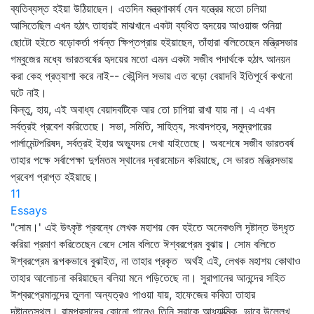
ব্যতিব্যস্ত হইয়া উঠিয়াছেন। এতদিন মন্ত্রণাকার্য যেন যন্ত্রের মতো চলিয়া
আসিতেছিল এখন হঠাৎ তাহারই মাঝখানে একটা ব্যথিত হৃদয়ের আওয়াজ শুনিয়া
ছোটো হইতে বড়োকর্তা পর্যন্ত ক্ষিপ্তপ্রায় হইয়াছেন, তাঁহারা বলিতেছেন মন্ত্রিসভার
গম্বুজের মধ্যে ভারতবর্ষের হৃদয়ের মতো এমন একটা সজীব পদার্থকে হঠাৎ আনয়ন
করা কেহ প্রত্যাশা করে নাই-- কৌন্সিল সভায় এত বড়ো বেয়াদবি ইতিপূর্বে কখনো
ঘটে নাই।
কিন্তু, হায়, এই অবাধ্য বেয়াদবটিকে আর তো চাপিয়া রাখা যায় না। এ এখন
সর্বত্রই প্রবেশ করিতেছে। সভা, সমিতি, সাহিত্য, সংবাদপত্র, সমুদ্রপারের
পার্লামেন্টপরিষদ, সর্বত্রই ইহার অভ্যুদয় দেখা যাইতেছে। অবশেষে সজীব ভারতবর্ষ
তাহার পক্ষে সর্বাপেক্ষা দুর্গমতম স্থানের দ্বারমোচন করিয়াছে, সে ভারত মন্ত্রিসভায়
প্রবেশ প্রাপ্ত হইয়াছে।
11
Essays
"সোম।' এই উৎকৃষ্ট প্রবন্ধে লেখক মহাশয় বেদ হইতে অনেকগুলি দৃষ্টান্ত উদ্‌ধৃত
করিয়া প্রমাণ করিতেছেন বেদে সোম বলিতে ঈশ্বরপ্রেম বুঝায়। সোম বলিতে
ঈশ্বরপ্রেম রূপকভাবে বুঝাইত, না তাহার প্রকৃত অর্থই এই, লেখক মহাশয় কোথাও
তাহার আলোচনা করিয়াছেন বলিয়া মনে পড়িতেছে না। সুরাপানের আনন্দের সহিত
ঈশ্বরপ্রেমানন্দের তুলনা অন্যত্রও পাওয়া যায়, হাফেজের কবিতা তাহার
দৃষ্টান্তস্থল। রামপ্রসাদের কোনো গানেও তিনি সুরাকে আধ্যাত্মিক ভাবে উল্লেখ