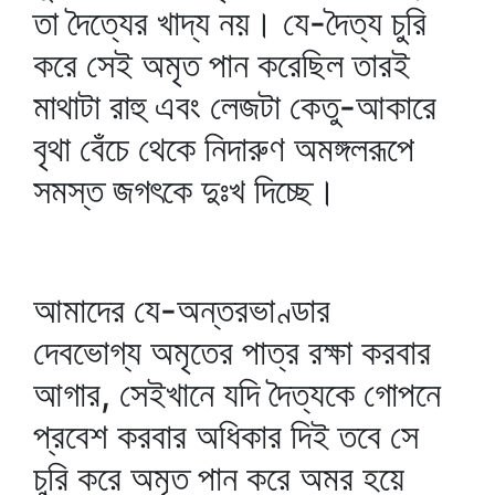
তা দৈত্যের খাদ্য নয়। যে-দৈত্য চুরি
করে সেই অমৃত পান করেছিল তারই
মাথাটা রাহু এবং লেজটা কেতু-আকারে
বৃথা বেঁচে থেকে নিদারুণ অমঙ্গলরূপে
সমস্ত জগৎকে দুঃখ দিচ্ছে।
আমাদের যে-অন্তরভাণ্ডার
দেবভোগ্য অমৃতের পাত্র রক্ষা করবার
আগার, সেইখানে যদি দৈত্যকে গোপনে
প্রবেশ করবার অধিকার দিই তবে সে
চুরি করে অমৃত পান করে অমর হয়ে