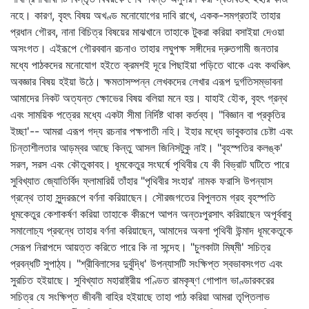
নহে। কারণ, বৃহৎ বিষয় অখণ্ড মনোযোগের দাবি রাখে, একক-সমগ্রতাই তাহার
প্রধান গৌরব, নানা বিচিত্র বিষয়ের মাঝখানে তাহাকে টুকরা করিয়া বসাইয়া দেওয়া
অসংগত। এইরূপে গৌরববান রচনাও তাহার লঘুপক্ষ সঙ্গীদের দ্রুতগামী জনতার
মধ্যে পাঠকদের মনোযোগ হইতে ক্রমশই দূরে পিছাইয়া পড়িতে থাকে এবং কথঞ্চিৎ
অবজ্ঞার বিষয় হইয়া উঠে। ক্ষমতাসম্পন্ন লেখকদের লেখার এরূপ দুর্গতিসম্ভাবনা
আমাদের নিকট অত্যন্ত ক্ষোভের বিষয় বলিয়া মনে হয়। যাহাই হৌক, বৃহৎ গ্রন্থ
এবং সাময়িক পত্রের মধ্যে একটা সীমা নির্দিষ্ট থাকা কর্তব্য। "বিজ্ঞান বা প্রকৃতির
ইচ্ছা'-- আমরা এরূপ গদ্য রচনার পক্ষপাতী নহি। ইহার মধ্যে ভাবুকতার চেষ্টা এবং
চিন্তাশীলতার আড়ম্বর আছে কিন্তু আসল জিনিসটুকু নাই। "বৃহস্পতির কলঙ্ক'
সরল, সরস এবং কৌতুকাবহ। ধূমকেতুর সংঘর্ষে পৃথিবীর যে কী বিভ্রাট ঘটিতে পারে
সুবিখ্যাত জ্যোতির্বিদ ফ্লামারিয়ঁ তাঁহার "পৃথিবীর সংহার' নামক ফরাসি উপন্যাস
গ্রন্থে তাহা সুন্দররূপে বর্ণনা করিয়াছেন। সৌরজগতের বিপুলতম গ্রহ বৃহস্পতি
ধূমকেতুর কেশাকর্ষণ করিয়া তাহাকে কীরূপে আপন অন্তঃপুরসাৎ করিয়াছেন অপূর্ববাবু
সমালোচ্য প্রবন্ধে তাহার বর্ণনা করিয়াছেন, আমাদের অবলা পৃথিবী উন্মাদ ধূমকেতুকে
সেরূপ নিরাপদে আয়ত্ত করিতে পারে কি না সন্দেহ। "চুলকাটা মিষ্‌মী' সচিত্র
প্রবন্ধটি সুপাঠ্য। "শ্রীবিলাসের দুর্বুদ্ধি' উপন্যাসটি সংক্ষিপ্ত স্বভাবসংগত এবং
সুরচিত হইয়াছে। সুবিখ্যাত মহারাষ্ট্রীয় পণ্ডিত রামকৃষ্ণ গোপাল ভাণ্ডারকরের
সচিত্র যে সংক্ষিপ্ত জীবনী বাহির হইয়াছে তাহা পাঠ করিয়া আমরা তৃপ্তিলাভ