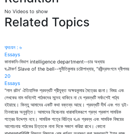
No Videos to show
Related Topics
শব্দচয়ন : ৬
Essays
কানাকানি-বিভাগ intelligence department--চার অধ্যায়
ঘণ্টাকর্ণ Slave of the bell--সুনীতিকুমার চট্টোপাধ্যায়, "রবীন্দ্রসংগমে দ্বীপময়
20
Essays
"লাল পল্টন' ঐতিহাসিক প্রবন্ধটি শ্রীযুক্ত অক্ষয়কুমার মৈত্রের রচনা। বিষয় এবং
লেখকের নাম শুনিলেই পাঠকদের সন্দেহ থাকিবে না যে প্রবন্ধটি সর্বাংশেই পাঠ্য
হইয়াছে। কিন্তু আমাদের একটি কথা বক্তব্য আছে। প্রবন্ধটি দীর্ঘ এবং গত দুই-
তিনবারের অনুবৃত্তি। আমাদের বিবেচনায় ধারাবাহিকরূপে গ্রন্থ প্রকাশ সাময়িক
পত্রের উদ্দেশ্য নহে। সাময়িক পত্রে বিচিত্র খণ্ড প্রবন্ধ এবং সাময়িক বিষয়ের
আলোচনায় পাঠকের চিত্তকে নানা দিকে সজাগ করিয়া রাখে। কোনো
শাখাপ্রশাখাবিশিষ্ট বিস্তৃত বিষয়কে শেষ পর্যন্ত অনুসরণ করা স্বভাবতই ইহার কাজ