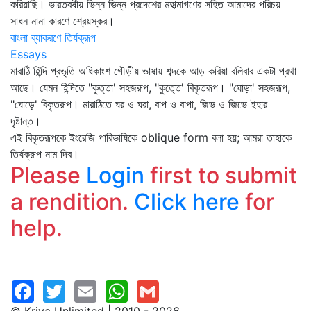
করিয়াছি। ভারতবর্ষীয় ভিন্ন ভিন্ন প্রদেশের মহাত্মাগণের সহিত আমাদের পরিচয়
সাধন নানা কারণে শ্রেয়স্কর।
বাংলা ব্যাকরণে তির্যক্‌রূপ
Essays
মারাঠি হিন্দি প্রভৃতি অধিকাংশ গৌড়ীয় ভাষায় শব্দকে আড় করিয়া বলিবার একটা প্রথা
আছে। যেমন হিন্দিতে "কুত্তা' সহজরূপ, "কুত্তে' বিকৃতরূপ। "ঘোড়া' সহজরূপ,
"ঘোড়ে' বিকৃতরূপ। মারাঠিতে ঘর ও ঘরা, বাপ ও বাপা, জিভ ও জিভে ইহার
দৃষ্টান্ত।
এই বিকৃতরূপকে ইংরেজি পারিভাষিকে oblique form বলা হয়; আমরা তাহাকে
তির্যক্‌রূপ নাম দিব।
Please
Login
first to submit
a rendition.
Click here
for
help.