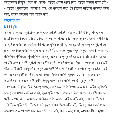
উত্তেজনা কিছুই থাকে না, সুতরাং তাহার প্রেম থাকা চাই, তাহার মহত্ত্ব থাকা চাই-
- তাহার পুরস্কারের প্রত্যাশা নাই, সে প্রাণের টানে সে নিজের মহিমার প্রভাবে কাজ
করে, তাহার কাজের আর অন্ত নাই।
রামমোহন রায়
Essays
সাধারণত আমরা প্রতিদিন গুটিকতক ছোটো ছোটো কাজ লইয়াই থাকি; মাকড়সার
মতো নিজের ভিতর হইতে টানিয়া টানিয়া আমাদের চারি দিকে স্বার্থের জাল নির্মাণ করি
ও স্ফীত হইয়া তাহারই মাঝখানটিতে ঝুলিতে থাকি; সমস্ত জীবন দৈনন্দিন খুঁটিনাটির
মধ্যে সমাহিত হইয়া অন্ধকার ও সংকীর্ণতার গর্ভে স্বচ্ছন্দসুখ অনুভব করি। আমাদের
প্রতিদিন পূর্বদিনের পুনরাবৃত্তি মাত্র, আমাদের ক্ষুদ্র জীবন একটি ধারাবাহী উন্নতির
কাহিনী নহে। সেই প্রতিদিবসের উদরপূর্তি, প্রতিরাত্রের নিদ্রা--বৎসরের মধ্যে এই
ঘটনা ও ইহারই আনুষঙ্গিক অনুষ্ঠানগুলিরই তিনশো পঁয়ষট্টি বার করিয়া পুনরাবর্তন--এই
তো আমাদের জীবন, ইহাতে আমাদের নিজের প্রতি শ্রদ্ধা হয় না--অহংকার ও
আত্মাভিমানের অভাব নাই বটে, কিন্তু আপনাদের প্রতি যথার্থ শ্রদ্ধা নাই।
একপ্রকার নিকৃষ্টজাতীয় জীবাণু অছে, সে কেবল গতিবিশেষ অবলম্বন করিয়া ঘুরিতেই
জানে; সে সমস্ত জীবন একই ঘুরন ঘুরিতেছে। তাহার সহিত আমাদের বেশি প্রভেদ
দেখিতে পাই না। আমাদের আহ্নিক গতি আছে, বার্ষিক গতি নাই--আমরা নিজের
চারি দিকে ঘুরিতেছি, নিজের নাভিকুণ্ডল প্রদক্ষিণ করিতেছি, কিন্তু অনন্তজীবনের
কক্ষপথে এক পা অগ্রসর হইতেছি না। এই পরম কৌতুকাবহ আত্মপ্রদক্ষিণ-দৃশ্য