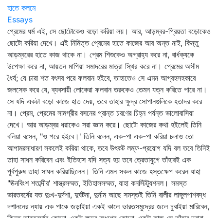
হাতে কলমে
Essays
প্রেমের ধর্ম এই, সে ছোটোকেও বড়ো করিয়া লয়। আর, আড়ম্বর-প্রিয়তা বড়োকেও
ছোটো করিয়া দেখে। এই নিমিত্ত প্রেমের হাতে কাজের আর অন্ত নাই, কিন্তু
আড়ম্বরের হাতে কাজ থাকে না। প্রেম শিশুকেও অগ্রাহ্য করে না, বার্ধক্যকে
উপেক্ষা করে না, আয়তন মাপিয়া সমাদরের মাত্রা স্থির করে না। প্রেমের অসীম
ধৈর্য; যে চারা শত বৎসর পরে ফলবান হইবে, তাহাতেও সে এমন আগ্রহসহকারে
জলসেক করে যে, ব্যবসায়ী লোকেরা ফলবান তরুকেও তেমন যত্ন করিতে পারে না।
সে যদি একটা বড়ো কাজে হাত দেয়, তবে তাহার ক্ষুদ্র সোপানগুলিকে হতাদর করে
না। প্রেম, প্রেমের সামগ্রীর বসনের প্রান্ত চরণের চিহ্ন পর্যন্ত ভালোবাসিয়া
দেখে। আর আড়ম্বর ধরাকেও সরা জ্ঞান করে। ছোটো কাজের কথা হইলেই তিনি
বলিয়া বসেন, "ও পরে হইবে।' তিনি বলেন, এক-পা এক-পা করিয়া চলাও তো
আপামরসাধারণ সকলেই করিয়া থাকে, তবে উৎকট লম্ফ-প্রয়োগ যদি বল তবে তিনিই
তাহা সাধন করিবেন এবং ইতিহাস যদি সত্য হয় তবে ত্রেতাযুগে তাঁহারই এক
পূর্বপুরুষ তাহা সাধন করিয়াছিলেন। তিনি এমন সকল কাজে হস্তক্ষেপ করেন যাহা
"ঊনবিংশ শতাব্দীর' শাস্ত্রসম্মত, ইতিহাসসম্মত, যাহা কনস্টিট্যুশনল। সমস্ত
ভারতবর্ষের যত দুঃখ-দুর্দশা, দুর্ঘটনা, দুর্নাম আছে সমস্তই তিনি বালীর লাঙ্গুলপাশবদ্ধ
দশাননের ন্যায় এক পাকে জড়াইয়া একই কালে ভারতসমুদ্রের জলে চুবাইয়া মারিবেন,