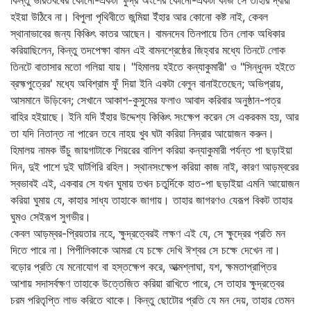
কিন্তু ভারতবর্ষের কোনো-একটা ক্ষুদ্র অংশের কোনো-একটা কাজ সে তাঁহার দ্বারা
হইয়া উঠিবে না। বিপুলা পৃথিবীতে জন্মিয়া ইঁহার আর কোনো কষ্ট নাই, কেবল
স্থানাভাবের জন্য কিঞ্চিৎ কাতর আছেন। বামনদেব তিনপায়ে তিন লোক অধিকার
করিয়াছিলেন, কিন্তু তদপেক্ষা বামন এই বামনশ্রেষ্ঠের জিহ্বার মধ্যে তিনটে লোক
তিনটে বাতাসার মতো গলিয়া যায়। "হিমালয় হইতে কন্যাকুমারী' ও "সিন্ধুনদ হইতে
ব্রহ্মপুত্রের' মধ্যে অবিশ্রাম ফুঁ দিয়া ইনি একটা বেলুন বানাইতেছেন; অভিপ্রায়,
আসমানে উড়িবেন; সেখানে আকাশ-কুসুমের ফলাও আবাদ করিবার অনুষ্ঠান-পত্র
বাহির হইয়াছে। ইনি যদি ইঁহার উদ্দেশ্য কিঞ্চিৎ সংক্ষেপ করেন সে একরকম হয়, আর
তা যদি নিতান্ত না পারেন তবে নাহয় খুব ঘটা করিয়া নিদ্রার আয়োজন করুন।
হিমালয় নামক উঁচু জায়গাটাকে শিয়রের বালিশ করিয়া কন্যাকুমারী পর্যন্ত পা ছড়াইয়া
দিন, দুই পাশে দুই ঘাটগিরি রহিল। স্থানসংক্ষেপ করিয়া কাজ নাই, কারণ আড়ম্বরের
স্বভাবই এই, একবার সে যখন ঘুমায় তখন চতুর্দিকে হাত-পা ছড়াইয়া এমনি আয়োজন
করিয়া ঘুমায় যে, কাহার সাধ্য তাহাকে জাগায়। তাহার জাগরণও যেরূপ বিকট তাহার
ঘুমও সেইরূপ সুগভীর।
কেবল আড়ম্বর-প্রিয়তার নহে, ক্ষুদ্রত্বেরই লক্ষণ এই যে, সে ক্ষুদ্রের প্রতি মন
দিতে পারে না। পিপীলিকাকে আমরা যে চক্ষে দেখি ঈশ্বর সে চক্ষে দেখেন না।
বড়োর প্রতি যে মনোযোগ বা হস্তক্ষেপ করে, আত্মশ্লাঘা, যশ, ক্ষমতাপ্রাপ্তির
আশায় সদাসর্বক্ষণ তাহাকে উত্তেজিত করিয়া রাখিতে পারে, সে তাহার ক্ষুদ্রত্বের
চরম পরিতৃপ্তি লাভ করিতে থাকে। কিন্তু ছোটোর প্রতি যে মন দেয়, তাহার তেমন