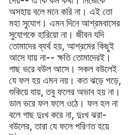
দেয়-- এ কি কম কথা। নিজেকে
অসহায় বলে মনে করি না। এই তো
মহা সুযোগ। এমন দিনে আশ্রমবাসের
সুযোগকে হারিয়ো না। জীবন যদি
তোমাদের ব্যর্থ হয়, আশ্রমের কিছুই
আসে যায় না-- ক্ষতি তোমাদেরই।
গাছ ভরে বউল আসে। সকল বউলেই
যে ফল হয় এমন নয়। কত ঝড়ে পড়ে,
শুকিয়ে যায়, তবু ফলের অভাব হয় না।
ডাল ভরে ফল ফলে ওঠে। ফল হল না
বলে গাছ দুঃখ করে না, দুঃখ ঝরা-
বউলের, তারা যে ফলে পরিণত হয়ে