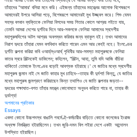
লইয়া আমরা গৌরব করি তাঁহাদের শুদ্ধমাত্র যে আমরা ভক্তি করি তাহা নহে,
তাঁহাদের "আমার' বলিয়া মনে করি। এইজন্য তাঁহাদের মহত্ত্বের আলোক বিশেষরূপে
আমাদেরই উপরে আসিয়া পড়ে, বিশেষরূপে আমাদেরই মুখ উজ্জ্বল করে। শিশু যেমন
সহস্র বলবান ব্যক্তিকে ফেলিয়া বিপদের সময় পিতার কোলে আশ্রয় লইতে যায়,
তেমনি আমরা দেশের দুর্গতির দিনে আর-সকলকে ফেলিয়া আমাদের স্বদেশীয়
মহাপুরুষদিগের অটল আশ্রয় অবলম্বন করিবার জন্য ব্যাকুল হই। তখন আমাদের
নিরাশ হৃদয়ে তাঁহারা যেমন বলবিধান করিতে পারেন এমন আর কেহই নহে। ইংলণ্ডের
দুর্গতি কল্পনা করিয়া কবি ওআর্ড্‌স্‌ওআর্থ্‌ পৃথিবীর আর-সমস্ত মহাপুরুষকে ফেলিয়া
কাতর স্বরে মিল্টনকেই ডাকিলেন; কহিলেন, "মিল্টন, আহা, তুমি যদি আজি বাঁচিয়া
থাকিতে! তোমাকে ইংলণ্ডের বড়োই আবশ্যক হইয়াছে।' যে জাতির মধ্যে স্বদেশীয়
মহাপুরুষ জন্মান নাই সে জাতি কাহার মুখ চাহিবে--তাহার কী দুর্দশা! কিন্তু, যে জাতির
মধ্যে মহাপুরুষ জন্মগ্রহণ করিয়াছেন কিন্ত তথাপিও যে জাতি কল্পনার জড়তা--
হৃদয়ের পক্ষাঘাত-বশত তাঁহার মহত্ত্ব কোনোমতে অনুভব করিতে পারে না, তাহার কী
দুর্ভাগ্য!
অপমানের প্রতিকার
Essays
একদা কোনো উচ্চপদস্থ বাঙালি গবর্মেণ্ট্‌-কর্মচারীর বাড়িতে কোনো কলেজের ইংরাজ
অধ্যক্ষ নিমন্ত্রিত হইয়াছিলেন। তখন জুরি-দমন বিল লইয়া দেশে একটা আন্দোলন
উপস্থিত হইয়াছিল।