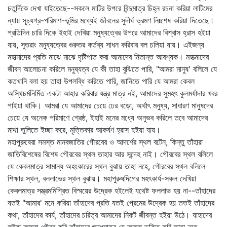
চতুর্দিকে দেখা যাইতেছে--সকলে মাটির উপরে বিন্দুমাত্র চিহ্ন রচনা করিয়া লাটিমের
ন্যায় সূচ্যগ্র-পরিমাণ-ভূমির মধ্যেই জীবনের সুদীর্ঘ ভ্রমণ নিঃশেষ করিয়া দিতেছে।
প্রতিদিন চারি দিকে ইহাই দেখিয়া মনুষ্যত্বের উপরে আমাদের বিশ্বাস হ্রাস হইয়া
যায়, সুতরাং মনুষ্যত্বের গুরুতর কর্তব্য সাধন করিবার বল চলিয়া যায়। এইজন্য
মহাত্মাদের প্রতি মাঝে মাঝে দৃষ্টিপাত করা আমাদের নিতান্ত আবশ্যক। মহাত্মাদের
জীবন আলোচনা করিলে মনুষ্যত্ব যে কী তাহা বুঝিতে পারি, "আমরা মানুষ' বলিলে যে
কতখানি বলা হয় তাহা উপলব্ধি করিতে পারি, জানিতে পারি যে আমরা কেবল
অস্থিচর্মনির্মিত একটা আহার করিবার যন্ত্র মাত্র নই, আমাদের সুমহৎ কুলমর্যাদার খবর
পাইয়া থাকি। আমরা যে আমাদের চেয়ে ঢের বড়ো, অর্থাৎ মনুষ্য, সাধারণ মানুষদের
চেয়ে যে অনেক পরিমাণে শ্রেষ্ঠ, ইহাই মনের মধ্যে অনুভব করিলে তবে আমাদের
মাথা তুলিতে ইচ্ছা করে, মৃত্তিকার আকর্ষণ হ্রাস হইয়া যায়।
মহাপুরুষেরা সমস্ত মানবজাতির গৌরবের ও আদর্শের স্থল বটেন, কিন্তু তাঁহারা
জাতিবিশেষের বিশেষ গৌরবের স্থল তাহার আর সন্দেহ নাই। গৌরবের স্থল বলিলে
যে কেবলমাত্র সামান্য অহংকারের স্থল বুঝায় তাহা নহে, গৌরবের স্থল বলিলে
শিক্ষার স্থল, বললাভের স্থল বুঝায়। মহাপুরুষদিগের মহৎকার্য-সকল দেখিয়া
কেবলমাত্র সম্ভ্রমমিশ্রিত বিস্ময়ের উদ্রেক হইলেই যথেষ্ট ফললাভ হয় না--তাঁহাদের
যতই "আমার' মনে করিয়া তাঁহাদের প্রতি যতই প্রেমের উদ্রেক হয় ততই তাঁহাদের
কথা, তাঁহাদের কার্য, তাঁহাদের চরিত্র আমাদের নিকট জীবন্ত হইয়া উঠে। যাহাদের