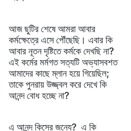
আজ ছুটির শেষে আমরা আবার
কর্মক্ষেত্রে এসে পৌঁছেছি। এবার কি
আবার নূতন দৃষ্টিতে কর্মকে দেখছি না?
এই কর্মের মর্মগত সত্যটি অভ্যাসবশত
আমাদের কাছে ম্লান হয়ে গিয়েছিল;
তাকে পুনরায় উজ্জ্বল করে দেখে কি
আনন্দ বোধ হচ্ছে না?
এ আনন্দ কিসের জন্যে? এ কি