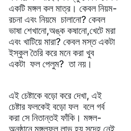
একটি মঙ্গল কল মাত্র। কেবল নিয়ম-
রচনা এবং নিয়মে চালানো? কেবল
ভাষা শেখানো,অঙ্ক কষানো,খেটে মরা
এবং খাটিয়ে মারা? কেবল মস্ত একটা
ইস্কুল তৈরি করে মনে করা খুব
একটা ফল পেলুম? তা নয়।
এই চেষ্টাকে বড়ো করে দেখা, এই
চেষ্টার ফলকেই বড়ো ফল বলে গর্ব
করা সে নিতান্তই ফাঁকি। মঙ্গল-
অনুষ্ঠানে মঙ্গলফল লাভ হয় সন্দেহ নেই