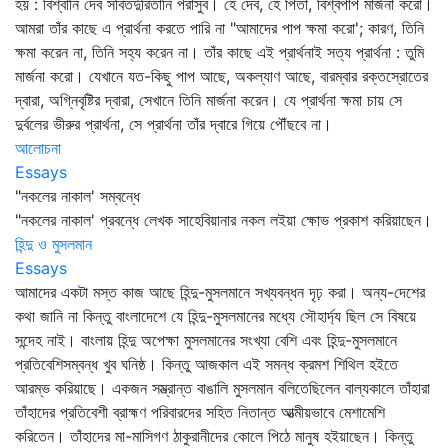
হয় : বিশ্বানি দেব সবিতর্দুরিতানি পরাসুব। হে দেব, হে পিতা, বিশ্বপাপ মার্জনা করো।
আমরা তাঁর কাছে এ প্রার্থনা করতে পারি না "আমাদের পাপ ক্ষমা করো'; কারণ, তিনি
ক্ষমা করেন না, তিনি সহ্য করেন না। তাঁর কাছে এই প্রার্থনাই সত্য প্রার্থনা : তুমি
মার্জনা করো। যেখানে যত-কিছু পাপ আছে, অকল্যাণ আছে, বারম্বার রক্তস্রোতের
দ্বারা, অগ্নিবৃষ্টির দ্বারা, সেখানে তিনি মার্জনা করেন। যে প্রার্থনা ক্ষমা চায় সে
দুর্বলের ভীরুর প্রার্থনা, সে প্রার্থনা তাঁর দ্বারে গিয়ে পৌঁছবে না।
আলোচনা
Essays
"নকলের নাকাল' সম্বন্ধে
"নকলের নাকাল' প্রবন্ধে লেখক সাহেবিয়ানার নকল লইয়া ক্ষোভ প্রকাশ করিয়াছেন।
হিন্দু ও মুসলমান
Essays
আমাদের একটা মস্ত কাজ আছে হিন্দু-মুসলমানে সখ্যবন্ধন দৃঢ় করা। অন্য-দেশের
কথা জানি না কিন্তু বাংলাদেশে যে হিন্দু-মুসলমানের মধ্যে সৌহার্দ্য ছিল সে বিষয়ে
সন্দেহ নাই। বাংলায় হিন্দু অপেক্ষা মুসলমানের সংখ্যা বেশি এবং হিন্দু-মুসলমানে
প্রতিবেশিসম্বন্ধ খুব ঘনিষ্ঠ। কিন্তু আজকাল এই সমন্ধ ক্রমশ শিথিল হইতে
আরম্ভ করিয়াছে। একজন সম্ভ্রান্ত বাঙালি মুসলমান বলিতেছিলেন বাল্যকালে তাঁহারা
তাঁহাদের প্রতিবেশী ব্রাহ্মণ পরিবারদের সহিত নিতান্ত আত্মীয়ভাবে মেশামেশি
করিতেন। তাঁহাদের মা-মাসিগণ ঠাকুরানীদের কোলে পিঠে মানুষ হইয়াছেন। কিন্তু