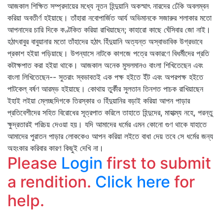
আজকাল শিক্ষিত সম্প্রদায়ের মধ্যে নূতন হিন্দুয়ানি অকস্মাৎ নারদের ঢেঁকি অবলম্বন
করিয়া অবতীর্ণ হইয়াছে। তাঁহারা নবোপার্জিত আর্য অভিমানকে সজারুর শলাকার মতো
আপনাদের চারি দিকে কণ্টকিত করিয়া রাখিয়াছেন; কাহারো কাছে ঘেঁসিবার জো নাই।
হঠাৎবাবুর বাবুয়ানার মতো তাঁহাদের হঠাৎ হিঁদুয়ানি অত্যন্ত অস্বাভাবিক উগ্রভাবে
প্রকাশ হইয়া পড়িয়াছে। উপন্যাসে নাটকে কাগজে পত্রে অকারণে বিধর্মীদের প্রতি
কটাক্ষপাত করা হইয়া থাকে। আজকাল অনেক মুসলমানও বাংলা শিখিতেছেন এবং
বাংলা লিখিতেছেন-- সুতরাং স্বভাবতই এক পক্ষ হইতে ইঁট এবং অপরপক্ষ হইতে
পাটকেল্‌ বর্ষণ আরম্ভ হইয়াছে। কোথায় তুর্কীর সুলতান তিনশত পাচক রাখিয়াছেন
ইহাই লইয়া ম্লেচ্ছদিগকে তিরস্কার ও হিঁদুয়ানির বড়াই করিয়া আপন পাড়ার
প্রতিবেশীদের সহিত বিরোধের সূত্রপাত করিলে তাহাতে হিন্দুদের, মাহাত্ম্য নহে, পরন্তু
ক্ষুদ্রতারই পরিচয় দেওয়া হয়। যদি আমাদের ধর্মের এমন কোনো গুণ থাকে যাহাতে
আমাদের পুরাতন পাড়ার লোককেও আপন করিয়া লইতে বাধা দেয় তবে সে ধর্মের জন্য
অহংকার করিবার কারণ কিছুই দেখি না।
Please
Login
first to submit
a rendition.
Click here
for
help.