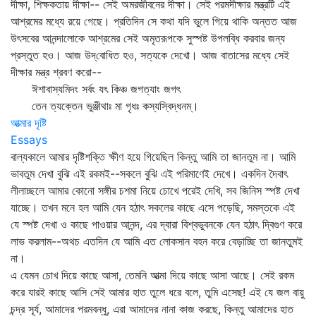
দীক্ষা, শিক্ষকতায় দীক্ষা-- সেই অমরজীবনের দীক্ষা। সেই পরমদীক্ষার মন্ত্রটি এই
আশ্রমের মধ্যে রয়ে গেছে। প্রতিদিন সে কথা যদি ভুলে গিয়ে থাকি অন্তত আজ
উৎসবের আনন্দালোকে আশ্রমের সেই অমৃতরূপকে সুস্পষ্ট উপলব্ধি করবার জন্য
প্রস্তুত হও। আজ উদ্‌বোধিত হও, সত্যকে দেখো। আজ বাতাসের মধ্যে সেই
দীক্ষার মন্ত্র শ্রবণ করো--
ঈশাবাস্যমিদং সর্বং যৎ কিঞ্চ জগত্যাং জগৎ
তেন ত্যক্তেন ভুঞ্জীথাঃ মা গৃধঃ কস্যস্বিদ্ধনম্‌।
আত্মার দৃষ্টি
Essays
বাল্যকালে আমার দৃষ্টিশক্তি ক্ষীণ হয়ে গিয়েছিল কিন্তু আমি তা জানতুম না। আমি
ভাবতুম দেখা বুঝি এই রকমই--সকলে বুঝি এই পরিমাণেই দেখে। একদিন দৈবাৎ
লীলাচ্ছলে আমার কোনো সঙ্গীর চশমা নিয়ে চোখে পরেই দেখি, সব জিনিস স্পষ্ট দেখা
যাচ্ছে। তখন মনে হল আমি যেন হঠাৎ সকলের কাছে এসে পড়েছি, সমস্তকে এই
যে স্পষ্ট দেখা ও কাছে পাওয়ার আনন্দ, এর দ্বারা বিশ্বভুবনকে যেন হঠাৎ দ্বিগুণ করে
লাভ করলাম--অথচ এতদিন যে আমি এত লোকসান বহন করে বেড়াচ্ছি তা জানতুমই
না।
এ যেমন চোখ দিয়ে কাছে আসা, তেমনি আত্মা দিয়ে কাছে আসা আছে। সেই রকম
করে যারই কাছে আসি সেই আমার হাত তুলে ধরে বলে, তুমি এসেছ! এই যে জল বায়ু
চন্দ্র সূর্য, আমাদের পরমবন্ধু, এরা আমাদের নানা কাজ করছে, কিন্তু আমাদের হাত