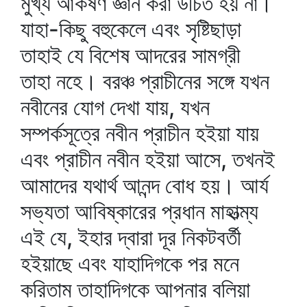
মুখ্য আকর্ষণ জ্ঞান করা উচিত হয় না।
যাহা-কিছু বহুকেলে এবং সৃষ্টিছাড়া
তাহাই যে বিশেষ আদরের সামগ্রী
তাহা নহে। বরঞ্চ প্রাচীনের সঙ্গে যখন
নবীনের যোগ দেখা যায়, যখন
সম্পর্কসূত্রে নবীন প্রাচীন হইয়া যায়
এবং প্রাচীন নবীন হইয়া আসে, তখনই
আমাদের যথার্থ আনন্দ বোধ হয়। আর্য
সভ্যতা আবিষ্কারের প্রধান মাহাত্ম্য
এই যে, ইহার দ্বারা দূর নিকটবর্তী
হইয়াছে এবং যাহাদিগকে পর মনে
করিতাম তাহাদিগকে আপনার বলিয়া