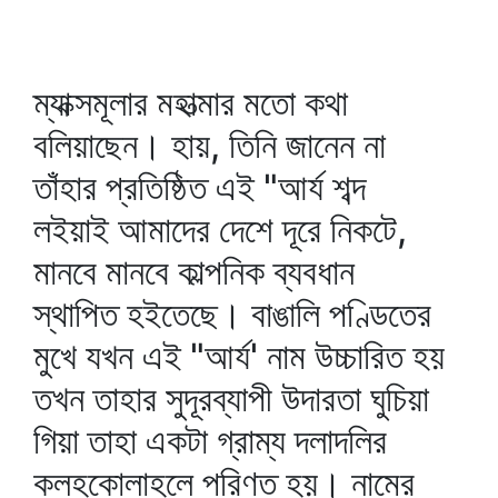
ম্যাক্সমূলার মহাত্মার মতো কথা
বলিয়াছেন। হায়, তিনি জানেন না
তাঁহার প্রতিষ্ঠিত এই "আর্য শব্দ
লইয়াই আমাদের দেশে দূরে নিকটে,
মানবে মানবে কাল্পনিক ব্যবধান
স্থাপিত হইতেছে। বাঙালি পণ্ডিতের
মুখে যখন এই "আর্য' নাম উচ্চারিত হয়
তখন তাহার সুদূরব্যাপী উদারতা ঘুচিয়া
গিয়া তাহা একটা গ্রাম্য দলাদলির
কলহকোলাহলে পরিণত হয়। নামের