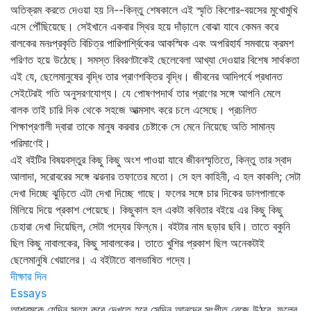
অতিক্রম করতে দেওয়া হয় নি--কিন্তু শেষকালে এই স্মৃতি কিশোর-বয়সের মুখোমুখি
এসে পৌঁছিয়েছে। সেইখানে একবার স্থির হয়ে দাঁড়ালে বোঝা যাবে কেমন করে
বালকের মনঃপ্রকৃতি বিচিত্র পারিপার্শ্বিকের আকস্মিক এবং অপরিহার্য সমবায়ে ক্রমশ
পরিণত হয়ে উঠেছে। সমস্ত বিবরণটাকেই ছেলেবেলা আখ্যা দেওয়ার বিশেষ সার্থকতা
এই যে, ছেলেমানুষের বৃদ্ধি তার প্রাণশক্তির বৃদ্ধি। জীবনের আদিপর্বে প্রধানত
সেইটেরই গতি অনুসরণযোগ্য। যে পোষণপদার্থ তার প্রাণের সঙ্গে আপনি মেলে
বালক তাই চারি দিক থেকে সহজে আত্মসাৎ করে চলে এসেছে। প্রচলিত
শিক্ষাপ্রণালী দ্বারা তাকে মানুষ করবার চেষ্টাকে সে মেনে নিয়েছে অতি সামান্য
পরিমাণেই।
এই বইটির বিষয়বস্তুর কিছু কিছু অংশ পাওয়া যাবে জীবনস্মৃতিতে, কিন্তু তার স্বাদ
আলাদা, সরোবরের সঙ্গে ঝরনার তফাতের মতো। সে হল কাহিনী, এ হল কাকলি; সেটা
দেখা দিচ্ছে ঝুড়িতে এটা দেখা দিচ্ছে গাছে। ফলের সঙ্গে চার দিকের ডালপালাকে
মিলিয়ে দিয়ে প্রকাশ পেয়েছে। কিছুকাল হল একটা কবিতার বইয়ে এর কিছু কিছু
চেহারা দেখা দিয়েছিল, সেটা পদ্যের ফিল্‌মে। বইটার নাম ছড়ার ছবি। তাতে বকুনি
ছিল কিছু নাবালকের, কিছু সাবালকের। তাতে খুশির প্রকাশ ছিল অনেকটাই
ছেলেমানুষি খেয়ালের। এ বইটাতে বালভাষিত গদ্যে।
দীক্ষার দিন
Essays
আশ্রমকে যেদিন সত্য করে দেখতে হবে সেদিন আনন্দের সংগীত বেজে উঠবে, ফুলের