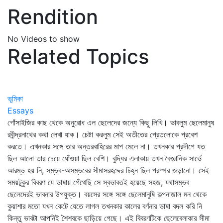
Rendition
No Videos to show
Related Topics
ভূমিকা
Essays
গোঁসাইজির কাছ থেকে অনুরোধ এল ছেলেদের জন্যে কিছু লিখি। ভাবলুম ছেলেমানুষ
রবীন্দ্রনাথের কথা লেখা যাক। চেষ্টা করলুম সেই অতীতের প্রেতলোকে প্রবেশ
করতে। এখনকার সঙ্গে তার অন্তরবাহিরের মাপ মেলে না। তখনকার প্রদীপে যত
ছিল আলো তার চেয়ে ধোঁওয়া ছিল বেশি। বুদ্ধির এলাকায় তখন বৈজ্ঞানিক সার্ভে
আরম্ভ হয় নি, সম্ভব-অসম্ভবের সীমাসরহদ্দের চিহ্ন ছিল পরস্পর জড়ানো। সেই
সময়টুকুর বিবরণ যে ভাষায় গেঁথেছি সে স্বভাবতই হয়েছে সহজ, যথাসম্ভব
ছেলেদেরই ভাবনার উপযুক্ত। বয়সের সঙ্গে সঙ্গে ছেলেমানুষি কল্পনাজাল মন থেকে
কুয়াশার মতো যখন কেটে যেতে লাগল তখনকার কালের বর্ণনার ভাষা বদল করি নি
কিন্তু ভাবটা আপনিই শৈশবকে ছাড়িয়ে গেছে। এই বিবরণটিকে ছেলেবেলাকার সীমা