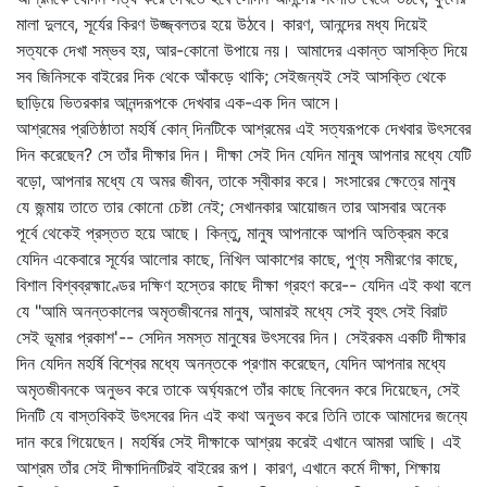
মালা দুলবে, সূর্যের কিরণ উজ্জ্বলতর হয়ে উঠবে। কারণ, আনন্দের মধ্য দিয়েই
সত্যকে দেখা সম্ভব হয়, আর-কোনো উপায়ে নয়। আমাদের একান্ত আসক্তি দিয়ে
সব জিনিসকে বাইরের দিক থেকে আঁকড়ে থাকি; সেইজন্যই সেই আসক্তি থেকে
ছাড়িয়ে ভিতরকার আনন্দরূপকে দেখবার এক-এক দিন আসে।
আশ্রমের প্রতিষ্ঠাতা মহর্ষি কোন্‌ দিনটিকে আশ্রমের এই সত্যরূপকে দেখবার উৎসবের
দিন করেছেন? সে তাঁর দীক্ষার দিন। দীক্ষা সেই দিন যেদিন মানুষ আপনার মধ্যে যেটি
বড়ো, আপনার মধ্যে যে অমর জীবন, তাকে স্বীকার করে। সংসারের ক্ষেত্রে মানুষ
যে জন্মায় তাতে তার কোনো চেষ্টা নেই; সেখানকার আয়োজন তার আসবার অনেক
পূর্বে থেকেই প্রস্তত হয়ে আছে। কিন্তু, মানুষ আপনাকে আপনি অতিক্রম করে
যেদিন একেবারে সূর্যের আলোর কাছে, নিখিল আকাশের কাছে, পুণ্য সমীরণের কাছে,
বিশাল বিশ্বব্রহ্মাণ্ডের দক্ষিণ হস্তের কাছে দীক্ষা গ্রহণ করে-- যেদিন এই কথা বলে
যে "আমি অনন্তকালের অমৃতজীবনের মানুষ, আমারই মধ্যে সেই বৃহৎ সেই বিরাট
সেই ভূমার প্রকাশ'-- সেদিন সমস্ত মানুষের উৎসবের দিন। সেইরকম একটি দীক্ষার
দিন যেদিন মহর্ষি বিশ্বের মধ্যে অনন্তকে প্রণাম করেছেন, যেদিন আপনার মধ্যে
অমৃতজীবনকে অনুভব করে তাকে অর্ঘ্যরূপে তাঁর কাছে নিবেদন করে দিয়েছেন, সেই
দিনটি যে বাস্তবিকই উৎসবের দিন এই কথা অনুভব করে তিনি তাকে আমাদের জন্যে
দান করে গিয়েছেন। মহর্ষির সেই দীক্ষাকে আশ্রয় করেই এখানে আমরা আছি। এই
আশ্রম তাঁর সেই দীক্ষাদিনটিরই বাইরের রূপ। কারণ, এখানে কর্মে দীক্ষা, শিক্ষায়