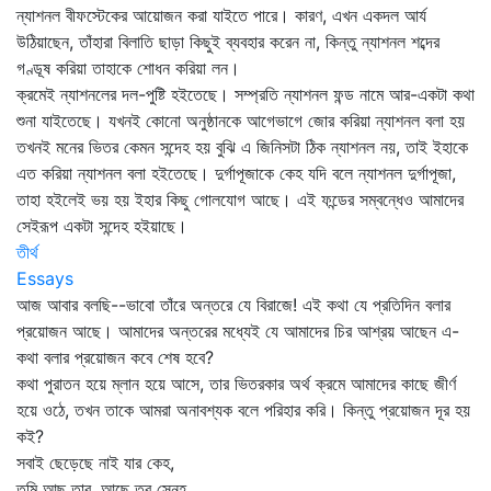
ন্যাশনল বীফস্টেকের আয়োজন করা যাইতে পারে। কারণ, এখন একদল আর্য
উঠিয়াছেন, তাঁহারা বিলাতি ছাড়া কিছুই ব্যবহার করেন না, কিন্তু ন্যাশনল শব্দের
গণ্ডূষ করিয়া তাহাকে শোধন করিয়া লন।
ক্রমেই ন্যাশনলের দল-পুষ্টি হইতেছে। সম্প্রতি ন্যাশনল ফন্ড নামে আর-একটা কথা
শুনা যাইতেছে। যখনই কোনো অনুষ্ঠানকে আগেভাগে জোর করিয়া ন্যাশনল বলা হয়
তখনই মনের ভিতর কেমন সন্দেহ হয় বুঝি এ জিনিসটা ঠিক ন্যাশনল নয়, তাই ইহাকে
এত করিয়া ন্যাশনল বলা হইতেছে। দুর্গাপূজাকে কেহ যদি বলে ন্যাশনল দুর্গাপূজা,
তাহা হইলেই ভয় হয় ইহার কিছু গোলযোগ আছে। এই ফন্ডের সম্বন্ধেও আমাদের
সেইরূপ একটা সন্দেহ হইয়াছে।
তীর্থ
Essays
আজ আবার বলছি--ভাবো তাঁরে অন্তরে যে বিরাজে! এই কথা যে প্রতিদিন বলার
প্রয়োজন আছে। আমাদের অন্তরের মধ্যেই যে আমাদের চির আশ্রয় আছেন এ-
কথা বলার প্রয়োজন কবে শেষ হবে?
কথা পুরাতন হয়ে ম্লান হয়ে আসে, তার ভিতরকার অর্থ ক্রমে আমাদের কাছে জীর্ণ
হয়ে ওঠে, তখন তাকে আমরা অনাবশ্যক বলে পরিহার করি। কিন্তু প্রয়োজন দূর হয়
কই?
সবাই ছেড়েছে নাই যার কেহ,
তুমি আছ তার, আছে তব স্নেহ,