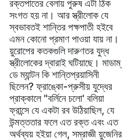
রক্তপাতের বেলায় পুরুষ এটা ঠিক
সংগত হয় না। আর স্ত্রীলোক যে
স্বভাবতই শান্তির পক্ষপাতী হইবে
এমন কোনো প্রমাণ পাওয়া যায় না।
য়ুরোপের কতকগুলি দারুণতর যুদ্ধ
স্ত্রীলোকের দ্বারাই ঘটিয়াছে। মাডাম্‌
ডে ম্যান্টন কি শান্তিপ্রয়াসিনী
ছিলেন? ফ্রাঙ্কো-প্রুসীয় যুদ্ধের
প্রাক্‌কালে "বর্লিনে চলো' বলিয়া
ফ্রান্সে যে একটা রব উঠিয়াছিল, যে
উন্মত্ততার ফলে এত রক্ত এবং এত
অর্থব্যয় হইয়া গেল, সম্রাজ্ঞী য়ুজেনির