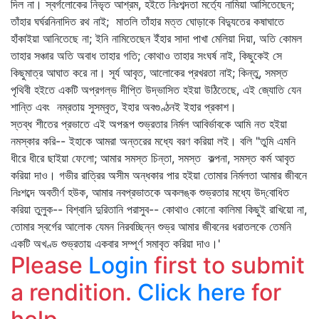
দিল না। স্বর্গলোকের নিভৃত আশ্রম, হইতে নিঃশব্দতা মর্ত্যে নামিয়া আসিতেছেন;
তাঁহার ঘর্ঘরনিনাদিত রথ নাই; মাতলি তাঁহার মত্ত ঘোড়াকে বিদ্যুতের কষাঘাতে
হাঁকাইয়া আনিতেছে না; ইনি নামিতেছেন ইঁহার সাদা পাখা মেলিয়া দিয়া, অতি কোমল
তাহার সঞ্চার অতি অবাধ তাহার গতি; কোথাও তাহার সংঘর্ষ নাই, কিছুকেই সে
কিছুমাত্র আঘাত করে না। সূর্য আবৃত, আলোকের প্রখরতা নাই; কিন্তু, সমস্ত
পৃথিবী হইতে একটি অপ্রগল্‌ভ দীপ্তি উদ্ভাসিত হইয়া উঠিতেছে, এই জ্যোতি যেন
শান্তি এবং নম্রতায় সুসম্‌বৃত, ইহার অবগুণ্ঠনই ইহার প্রকাশ।
স্তব্ধ শীতের প্রভাতে এই অপরূপ শুভ্রতার নির্মল আবির্ভাবকে আমি নত হইয়া
নমস্কার করি-- ইহাকে আমরা অন্তরের মধ্যে বরণ করিয়া লই। বলি "তুমি এমনি
ধীরে ধীরে ছাইয়া ফেলো; আমার সমস্ত চিন্তা, সমস্ত কল্পনা, সমস্ত কর্ম আবৃত
করিয়া দাও। গভীর রাত্রির অসীম অন্ধকার পার হইয়া তোমার নির্মলতা আমার জীবনে
নিঃশব্দে অবতীর্ণ হউক, আমার নবপ্রভাতকে অকলঙ্ক শুভ্রতার মধ্যে উদ্‌বোধিত
করিয়া তুলুক-- বিশ্বানি দুরিতানি পরাসুব-- কোথাও কোনো কালিমা কিছুই রাখিয়ো না,
তোমার স্বর্গের আলোক যেমন নিরবচ্ছিন্ন শুভ্র আমার জীবনের ধরাতলকে তেমনি
একটি অখণ্ড শুভ্রতায় একবার সম্পূর্ণ সমাবৃত করিয়া দাও।'
Please
Login
first to submit
a rendition.
Click here
for