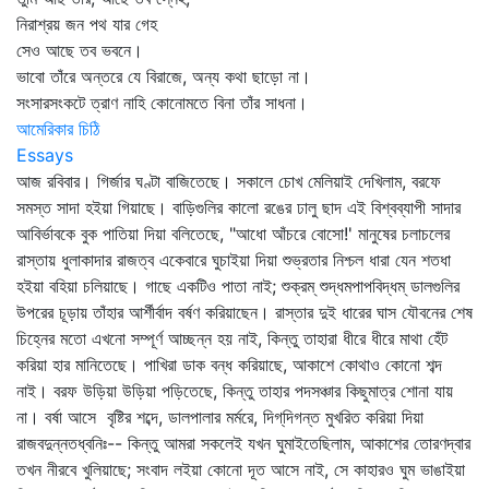
নিরাশ্রয় জন পথ যার গেহ
সেও আছে তব ভবনে।
ভাবো তাঁরে অন্তরে যে বিরাজে, অন্য কথা ছাড়ো না।
সংসারসংকটে ত্রাণ নাহি কোনোমতে বিনা তাঁর সাধনা।
আমেরিকার চিঠি
Essays
আজ রবিবার। গির্জার ঘণ্টা বাজিতেছে। সকালে চোখ মেলিয়াই দেখিলাম, বরফে
সমস্ত সাদা হইয়া গিয়াছে। বাড়িগুলির কালো রঙের ঢালু ছাদ এই বিশ্বব্যাপী সাদার
আবির্ভাবকে বুক পাতিয়া দিয়া বলিতেছে, "আধো আঁচরে বোসো!' মানুষের চলাচলের
রাস্তায় ধুলাকাদার রাজত্ব একেবারে ঘুচাইয়া দিয়া শুভ্রতার নিশ্চল ধারা যেন শতধা
হইয়া বহিয়া চলিয়াছে। গাছে একটিও পাতা নাই; শুক্রম্‌ শুদ্ধমপাপবিদ্ধম্‌ ডালগুলির
উপরের চূড়ায় তাঁহার আর্শীর্বাদ বর্ষণ করিয়াছেন। রাস্তার দুই ধারের ঘাস যৌবনের শেষ
চিহ্নের মতো এখনো সম্পূর্ণ আচ্ছন্ন হয় নাই, কিন্তু তাহারা ধীরে ধীরে মাথা হেঁট
করিয়া হার মানিতেছে। পাখিরা ডাক বন্ধ করিয়াছে, আকাশে কোথাও কোনো শব্দ
নাই। বরফ উড়িয়া উড়িয়া পড়িতেছে, কিন্তু তাহার পদসঞ্চার কিছুমাত্র শোনা যায়
না। বর্ষা আসে বৃষ্টির শব্দে, ডালপালার মর্মরে, দিগ্‌দিগন্ত মুখরিত করিয়া দিয়া
রাজবদুন্নতধ্বনিঃ-- কিন্তু আমরা সকলেই যখন ঘুমাইতেছিলাম, আকাশের তোরণদ্বার
তখন নীরবে খুলিয়াছে; সংবাদ লইয়া কোনো দূত আসে নাই, সে কাহারও ঘুম ভাঙাইয়া