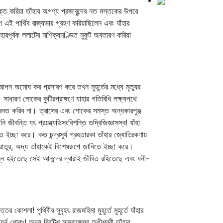
াসিক্ত করিয়া তাঁহার অগণ্য প্রজাবৃন্দের নত মস্তকের উপরে
 এই পার্থিব রাজ্যভার গ্রহণ করিয়াছিলেন এবং যাঁহার
হারপূর্বক ললাটের মাণিক্যমণ্ডিত মুকুট অবতারণ করিয়া
পন অমোঘ কর প্রসারণ করে তখন মুহূর্তের মধ্যে মৃত্যুর
 সাধারণ লোকের কুটিরপ্রাঙ্গণে যাহার গতিবিধি লক্ষ্যপথে
নত করিব না। ত্রাসের এবং শোকের সমস্ত অন্ধকারপুঞ্জ
জীবন্তি যৎ প্রয়ন্ত্যভিসংবিশন্তি তদ্বিজিজ্ঞাসস্ব! যাঁহা
 ইচ্ছা করে। কত চন্দ্রসূর্য গ্রহতারকা তাঁহার জ্যোতিঃকণায়
ভয়াতুর, অদ্য তাঁহাকেই বিশেষরূপে জানিতে ইচ্ছা করে।
ৎপন্ন হইতেছে সেই আনন্দের দ্বারাই জীবিত রহিতেছে এবং ধনী-
োশলা! পৃথিবীর সুবৃহৎ রাজমহিমা মুহূর্তে মুহূর্তে যাঁহার
্ন শোকঃ! অদ্য ব্রিটিশ সাম্রাজ্যের অধীশ্বরী তাঁহার