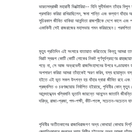
ভারতসম্রাজ্ঞী মহারানী ভিক্টোরিয়া-- যিনি সুদীর্ঘকাল তাঁহার বি
প্রসারিত করিয়া রাখিয়াছিলেন, ক্ষমা শান্তি এবং কল্যাণ যাঁহার
সুচিরকাল জীবিত থাকিয়া আনন্দিতা রাজশ্রীকে দেশে কালে এবং প্র
একাকিনী সেই রাজরাজের মহাসভায় গমন করিয়াছেন। পরমপিতা তা
মৃত্যু প্রতিদিন এই সংসারে যাতায়াত করিতেছে কিন্তু আমরা ত
বিরাট স্বরূপ কোটি কোটি লোকের নিকট পূর্ণসূর্যগ্রহণের রাহুচ্ছ
পড়ে না, সে আজ অভ্রভেদী রাজসিংহাসনের উপরে দণ্ডায়মান হই
অপসারণ করিয়া আমরা তাঁহাকেই স্মরণ করিব, যস্য ছায়ামৃতং যস্য ম
হইতে এই ভূত সকল উৎপন্ন হয় যাঁহার দ্বারা জীবিত রহে এবং যাঁহ
প্রজ্বলিত ও চরণচ্ছায়ায় নির্বাপিত হইয়াছে, পৃথিবীর কোন্‌ মৃ
আনন্দাদ্ধ্যেব খল্বিমানি ভূতানি জায়ন্তে আনন্দেন জাতানি জীব
দরিদ্র, রাজা-প্রজা, পশু-পক্ষী, কীট-পতঙ্গ, সচেতন-অচেতন য
পৃথিবীর অতীতকালের রাজাধিরাজগণ অদ্য কোথায়! কোথায় দিগ্‌বিজয়ী
জ্যোতিঃসাগরে বুদ্‌বুদের ন্যায় বিলীন হইতেছে অদ্য আমরা তাঁহা