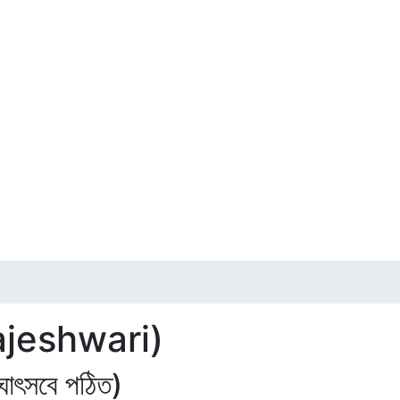
mrajeshwari)
ঘোৎসবে পঠিত)