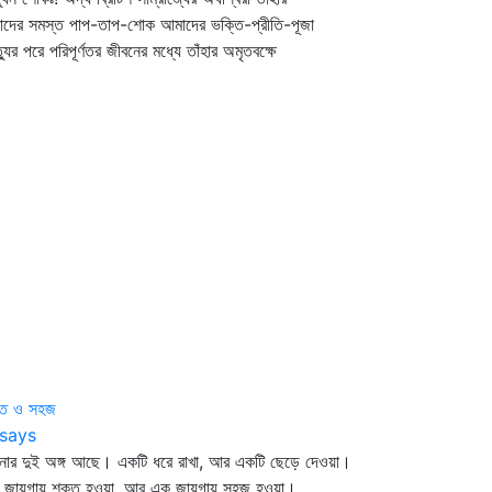
 আমাদের সমস্ত পাপ-তাপ-শোক আমাদের ভক্তি-প্রীতি-পূজা
র পরে পরিপূর্ণতর জীবনের মধ্যে তাঁহার অমৃতবক্ষে
্ত ও সহজ
says
নার দুই অঙ্গ আছে। একটি ধরে রাখা, আর একটি ছেড়ে দেওয়া।
 জায়গায় শক্ত হওয়া, আর এক জায়গায় সহজ হওয়া।