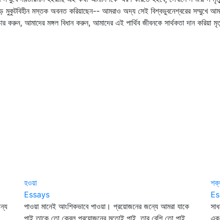
জোড়ে মুকুটবিহীন মস্তক অবনত করিয়াছেন-- আমরাও অদ্য সেই বিশ্বভুবনেশ্বরের সম্মুখে
 করুন, আমাদের মঙ্গল বিধান করুন, আমাদের এই পার্থিব জীবনকে সার্থকতা দান করিয়া মৃত্যু
হওয়া
শক
Essays
Es
ন্য
পাওয়া মানেই আংশিকভাবে পাওয়া। প্রয়োজনের জন্যে আমরা যাকে
সাধ
পাই তাকে তো কেবল প্রয়োজনের মতোই পাই, তার বেশি তো পাই
এক