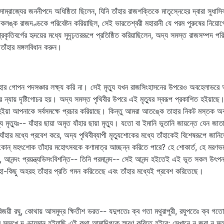
পুল সাম্রাজ্যের জননীপদে অধিষ্ঠিতা ছিলেন, যিনি তাঁহার রাজশক্তিকে মাতৃস্নেহের দ্বারা সুধ
 অকলঙ্ক রাজদণ্ডকে পরিবেষ্টন করিয়াছিল, সেই ভারতেশ্বরী মহারানী যে পরম পুরুষের নিয়োগে
কৃতিবর্গের হৃদয়ের মধ্যে সুদৃঢ়তররূপে প্রতিষ্ঠিত করিয়াছিলেন, অদ্য সমস্ত রাজসম্পদ পরি
ঁহার মঙ্গলবিধান করুন।
াহার গোপন পদসঞ্চার লক্ষ্য করি না। সেই মৃত্যু যখন রাজসিংহাসনের উপরেও অবহেলাভরে আ
ায়ার ন্যায় দৃষ্টিগোচর হয়। অদ্য সমস্ত পৃথিবীর উপরে এই মৃত্যুর স্বরূপ প্রকাশিত হইয়াছে।
য়া আপনাকে সর্বসমক্ষে প্রচার করিয়াছে। কিন্তু আমরা আতঙ্কে তাহার নিকট মস্তক অব
ৃত্যুঃ-- যাঁহার ছায়া অমৃত যাঁহার ছায়া মৃত্যু। যতো বা ইমানি ভূতানি জায়ন্তে যেন জাতানি 
ার মধ্যে প্রবেশ করে, অদ্য পৃথিবীব্যাপী মৃত্যুশোকের মধ্যে তাঁহাকেই বিশেষরূপে জানিতে
ত্যু কোন্‌ মহৎশোক তাঁহার মহোৎসবকে কণামাত্র আচ্ছন্ন করিতে পারে? হে শোকার্ত, হে মরণ
ন্তি, আনন্দং প্রয়ন্ত্যভিসংবিশন্তি-- তিনি পরমানন্দ-- সেই আনন্দ হইতেই এই ভূত সকল উ
াহা-কিছু অহরহ তাঁহার প্রতি গমন করিতেছে এবং তাঁহার মধ্যেই প্রবেশ করিতেছে।
 রঘু, কোথায় আসমুদ্র ক্ষিতীশ ভরত-- যদুপতেঃ ক্ব গতা মথুরাপুরী, রঘুপতেঃ ক্ব গতোত্তর ক
র সম্মুখে দণ্ডায়মান হইয়াছি এই কথা আমাদিগকে স্মরণ করিতে হইবে; সেখানে ন জরা ন মৃত্যুর