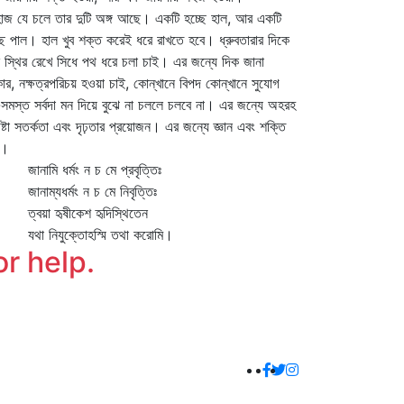
াজ যে চলে তার দুটি অঙ্গ আছে। একটি হচ্ছে হাল, আর একটি
ছে পাল। হাল খুব শক্ত করেই ধরে রাখতে হবে। ধ্রুবতারার দিকে
ষ স্থির রেখে সিধে পথ ধরে চলা চাই। এর জন্যে দিক জানা
ার, নক্ষত্রপরিচয় হওয়া চাই, কোন্‌খানে বিপদ কোন্‌খানে সুযোগ
সমস্ত সর্বদা মন দিয়ে বুঝে না চললে চলবে না। এর জন্যে অহরহ
ষ্টা সতর্কতা এবং দৃঢ়তার প্রয়োজন। এর জন্যে জ্ঞান এবং শক্তি
ই।
নামি ধর্মং ন চ মে প্রবৃত্তিঃ
নাম্যধর্মং ন চ মে নিবৃত্তিঃ
বয়া হৃষীকেশ হৃদিস্থিতেন
া নিযুক্তোহস্মি তথা করোমি।
or help.