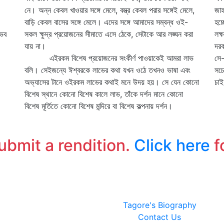
নে। অন্ন কেবল খাওয়ার সঙ্গে মেলে, বস্ত্র কেবল পরার সঙ্গেই মেলে,
জাহ
বাড়ি কেবল বাসের সঙ্গে মেলে। এদের সঙ্গে আমাদের সম্বন্ধ ওই-
হচ্
ুভব
সকল ক্ষুদ্র প্রয়োজনের সীমাতে এসে ঠেকে, সেটাকে আর লঙ্ঘন করা
লক্
যায় না।
দরক
এইরকম বিশেষ প্রয়োজনের সংকীর্ণ পাওয়াকেই আমরা লাভ
সে-
বলি। সেইজন্যে ঈশ্বরকে লাভের কথা যখন ওঠে তখনও ভাষা এবং
সচে
অভ্যাসের টানে ওইরকম লাভের কথাই মনে উদয় হয়। সে যেন কোনো
চা
বিশেষ স্থানে কোনো বিশেষ কালে লাভ, তাঁকে দর্শন মানে কোনো
জা
বিশেষ মূর্তিতে কোনো বিশেষ মন্দিরে বা বিশেষ কল্পনায় দর্শন।
জা
ত্
যথ
submit a rendition.
Click here
f
Tagore's Biography
Contact Us