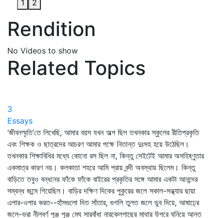
1
2
Rendition
No Videos to show
Related Topics
3
Essays
‘জীবনস্মৃতি’তে লিখেছি, আমার বয়স যখন অল্প ছিল তখনকার স্কুলের রীতিপ্রকৃতি
এবং শিক্ষক ও ছাত্রদের আচরণ আমার পক্ষে নিতান্ত দুঃসহ হয়ে উঠেছিল।
তখনকার শিক্ষাবিধির মধ্যে কোনো রস ছিল না, কিন্তু সেইটেই আমার অসহিষ্ণুতার
একমাত্র কারণ নয়। কলকাতা শহরে আমি প্রায় বন্দী অবস্থায় ছিলেম। কিন্তু
বাড়িতে তবুও বন্ধনের ফাঁকে ফাঁকে বাইরের প্রকৃতির সঙ্গে আমার একটা আনন্দের
সম্বন্ধ জন্মে গিয়েছিল। বাড়ির দক্ষিণ দিকের পুকুরের জলে সকাল-সন্ধ্যার ছায়া
এপার-ওপার করত--হাঁসগুলো দিত সাঁতার, গুগলি তুলত জলে ডুব দিয়ে, আষাঢ়ের
জলে-ভরা নীলবর্ণ পুঞ্জ পুঞ্জ মেঘ সারবাঁধা নারকেলগাছের মাথার উপরে ঘনিয়ে আনত