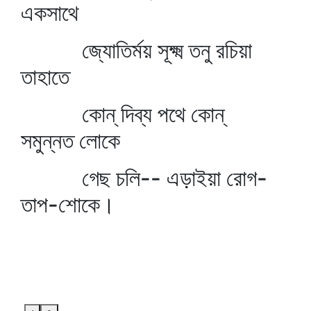
একসাথে
জ্যোতির্ময় সূক্ষ্ম তনু রচিয়া
তাহাতে
কোন্‌ দিব্য পথে কোন্‌
সমুন্নত লোকে
গেছ চলি-- এড়াইয়া রোগ-
তাপ-শোকে।