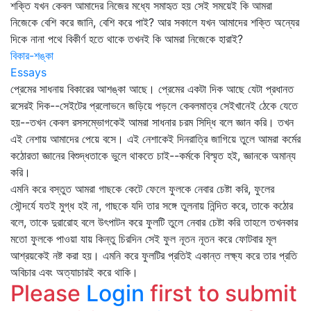
শক্তি যখন কেবল আমাদের নিজের মধ্যে সমাহৃত হয় সেই সময়েই কি আমরা
নিজেকে বেশি করে জানি, বেশি করে পাই? আর সকালে যখন আমাদের শক্তি অন্যের
দিকে নানা পথে বিকীর্ণ হতে থাকে তখনই কি আমরা নিজেকে হারাই?
বিকার-শঙ্কা
Essays
প্রেমের সাধনায় বিকারের আশঙ্কা আছে। প্রেমের একটা দিক আছে যেটা প্রধানত
রসেরই দিক--সেইটের প্রলোভনে জড়িয়ে পড়লে কেবলমাত্র সেইখানেই ঠেকে যেতে
হয়--তখন কেবল রসসম্ভোগকেই আমরা সাধনার চরম সিদ্ধি বলে জ্ঞান করি। তখন
এই নেশায় আমাদের পেয়ে বসে। এই নেশাকেই দিনরাত্রি জাগিয়ে তুলে আমরা কর্মের
কঠোরতা জ্ঞানের বিশুদ্ধতাকে ভুলে থাকতে চাই--কর্মকে বিস্মৃত হই, জ্ঞানকে অমান্য
করি।
এমনি করে বস্তুত আমরা গাছকে কেটে ফেলে ফুলকে নেবার চেষ্টা করি, ফুলের
সৌন্দর্যে যতই মুগ্ধ হই না, গাছকে যদি তার সঙ্গে তুলনায় নিন্দিত করে, তাকে কঠোর
বলে, তাকে দুরারোহ বলে উৎপাটন করে ফুলটি তুলে নেবার চেষ্টা করি তাহলে তখনকার
মতো ফুলকে পাওয়া যায় কিন্তু চিরদিন সেই ফুল নূতন নূতন করে ফোটবার মূল
আশ্রয়কেই নষ্ট করা হয়। এমনি করে ফুলটির প্রতিই একান্ত লক্ষ্য করে তার প্রতি
অবিচার এবং অত্যাচারই করে থাকি।
Please
Login
first to submit