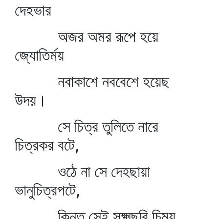
দেহভার
অজর অমর রূপে হয়ে
জ্যোতির্ময়
নবাকাশে নববেশে হয়েছ
উদয়।
সে চিত্র তুলিতে নারে
চিত্রকর বটে,
ওঠে না সে দেহছায়া
ভানুচিত্রপটে,
কিন্তু সেই সূক্ষ্মছবি চিন্ময়