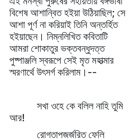
এই মনস্বী পুরুষের সহায়তায় বঙ্গভাষা
বিশেষ আশান্বিত হইয়া উঠিয়াছিল; সে
আশা পূর্ণ না করিয়াই তিনি অন্তর্হিত
হইয়াছেন। নিম্নলিখিত কবিতাটি
আমরা শোকাতুর ভক্তবন্ধুদত্ত
পুষ্পাঞ্জলি স্বরূপে সেই মৃত মহাত্মার
স্মরণার্থে উৎসর্গ করিলাম।--
সখা ওহে কে বলিল নাহি তুমি
আর!
রোগতাপজর্জরিত ফেলি