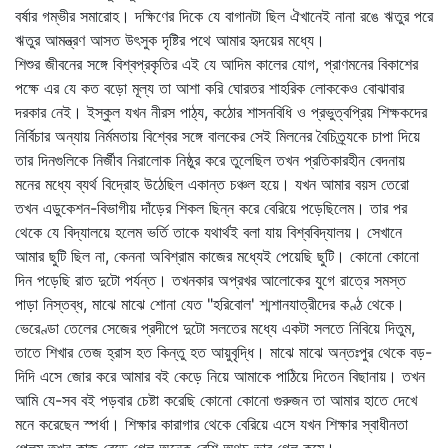
বর্ষার গম্ভীর সমারোহ। দক্ষিণের দিকে যে বাগানটা ছিল ঐখানেই নানা রঙে ঋতুর পরে
ঋতুর আমন্ত্রণ আসত উৎসুক দৃষ্টির পথে আমার হৃদয়ের মধ্যে।
শিশুর জীবনের সঙ্গে বিশ্বপ্রকৃতির এই যে আদিম কালের যোগ, প্রাণমনের বিকাশের
পক্ষে এর যে কত বড়ো মূল্য তা আশা করি ঘোরতর শাহরিক লোককেও বোঝাবার
দরকার নেই। ইস্কুল যখন নীরস পাঠ্য, কঠোর শাসনবিধি ও প্রভুত্বপ্রিয় শিক্ষকদের
নির্বিচার অন্যায় নির্মমতায় বিশ্বের সঙ্গে বালকের সেই মিলনের বৈচিত্র্যকে চাপা দিয়ে
তার দিনগুলিকে নির্জীব নিরালোক নিষ্ঠুর করে তুলেছিল তখন প্রতিকারহীন বেদনায়
মনের মধ্যে ব্যর্থ বিদ্রোহ উঠেছিল একান্ত চঞ্চল হয়ে। যখন আমার বয়স তেরো
তখন এডুকেশন-বিভাগীয় দাঁড়ের শিকল ছিন্ন করে বেরিয়ে পড়েছিলেম। তার পর
থেকে যে বিদ্যালয়ে হলেম ভর্তি তাকে যথার্থই বলা যায় বিশ্ববিদ্যালয়। সেখানে
আমার ছুটি ছিল না, কেননা অবিশ্রাম কাজের মধ্যেই পেয়েছি ছুটি। কোনো কোনো
দিন পড়েছি রাত দুটো পর্যন্ত। তখনকার অপ্রখর আলোকের যুগে রাত্রে সমস্ত
পাড়া নিস্তব্ধ, মাঝে মাঝে শোনা যেত "হরিবোল' শ্মশানযাত্রীদের কণ্ঠ থেকে।
ভেরেণ্ডা তেলের সেজের প্রদীপে দুটো সলতের মধ্যে একটা সলতে নিবিয়ে দিতুম,
তাতে শিখার তেজ হ্রাস হত কিন্তু হত আয়ুবৃদ্ধি। মাঝে মাঝে অন্তঃপুর থেকে বড়-
দিদি এসে জোর করে আমার বই কেড়ে নিয়ে আমাকে পাঠিয়ে দিতেন বিছানায়। তখন
আমি যে-সব বই পড়বার চেষ্টা করেছি কোনো কোনো গুরুজন তা আমার হাতে দেখে
মনে করেছেন স্পর্ধা। শিক্ষার কারাগার থেকে বেরিয়ে এসে যখন শিক্ষার স্বাধীনতা