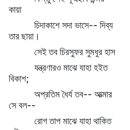
কায়া
চিদাকাশে সদা ভাসে-- দিব্য
তার ছায়া।
সেই তব চিরস্ফুর সুমধুর হাস
যন্ত্রণারও মাঝে যাহা হইত
বিকাশ;
অপ্রতিম ধৈর্য তব-- আত্মার
সে বল--
রোগ তাপ মাঝে যাহা থাকিত