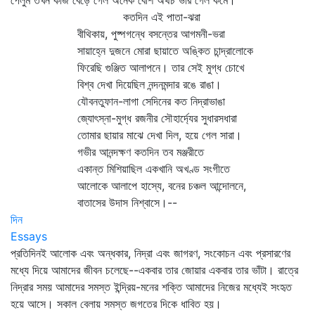
পেলুম তখন কাজ বেড়ে গেল অনেক বেশি অথচ ভার গেল কমে।
কতদিন এই পাতা-ঝরা
বীথিকায়, পুষ্পগন্ধে বসন্তের আগমনী-ভরা
সায়াহ্নে দুজনে মোরা ছায়াতে অঙ্কিত চান্দ্রালোকে
ফিরেছি গুঞ্জিত আলাপনে। তার সেই মুগ্ধ চোখে
বিশ্ব দেখা দিয়েছিল নন্দনমন্দার রঙে রাঙা।
যৌবনতুফান-লাগা সেদিনের কত নিদ্রাভাঙা
জ্যোৎস্না-মুগ্ধ রজনীর সৌহার্দ্যের সুধারসধারা
তোমার ছায়ার মাঝে দেখা দিল, হয়ে গেল সারা।
গভীর আনন্দক্ষণ কতদিন তব মঞ্জরীতে
একান্ত মিশিয়াছিল একখানি অখণ্ড সংগীতে
আলোকে আলাপে হাস্যে, বনের চঞ্চল আন্দোলনে,
বাতাসের উদাস নিশ্বাসে।--
দিন
Essays
প্রতিদিনই আলোক এবং অন্ধকার, নিদ্রা এবং জাগরণ, সংকোচন এবং প্রসারণের
মধ্যে দিয়ে আমাদের জীবন চলেছে--একবার তার জোয়ার একবার তার ভাঁটা। রাত্রে
নিদ্রার সময় আমাদের সমস্ত ইন্দ্রিয়-মনের শক্তি আমাদের নিজের মধ্যেই সংহৃত
হয়ে আসে। সকাল বেলায় সমস্ত জগতের দিকে ধাবিত হয়।