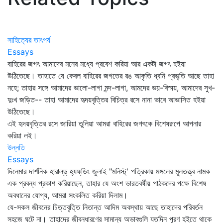
সাহিত্যের তাৎপর্য
Essays
বাহিরের জগৎ আমাদের মনের মধ্যে প্রবেশ করিয়া আর একটা জগৎ হইয়া
উঠিতেছে। তাহাতে যে কেবল বাহিরের জগতের রঙ আকৃতি ধ্বনি প্রভৃতি আছে তাহা
নহে; তাহার সঙ্গে আমাদের ভালো-লাগা মন্দ-লাগা, আমদের ভয়-বিস্ময়, আমাদের সুখ-
দুঃখ জড়িত-- তাহা আমাদের হৃদয়বৃত্তির বিচিত্র রসে নানা ভাবে আভাসিত হইয়া
উঠিতেছে।
এই হৃদয়বৃত্তির রসে জারিয়া তুলিয়া আমরা বাহিরের জগৎকে বিশেষরূপে আপনার
করিয়া লই।
উন্নতি
Essays
দিনেমার দার্শনিক হারাল্‌ড্‌ হ্যফ্‌ডিং জুলাই "মনিস্ট্‌' পত্রিকায় মঙ্গলের মূলতত্ত্ব নামক
এক প্রবন্ধ প্রকাশ করিয়াছেন, তাহার যে অংশ ভারতবর্ষীয় পাঠকদের পক্ষে বিশেষ
অবধানের যোগ্য, আমরা সংকলিত করিয়া দিলাম।
যে-সকল জীবনের চিত্তবৃত্তি নিতান্ত আদিম অবস্থায় আছে তাহাদের পরিবর্তন
সহজে ঘটে না। তাহাদের জীবনধারণের সামান্য অভাবগুলি যতদিন পূরণ হইতে থাকে