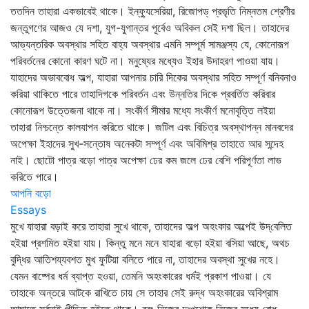
ততদিন তাহারা একভাবেই থাকে। ইন্‌ফ্যুসেরিয়া, রিজোপড্‌ প্রভৃতি নিম্নতম শ্রেণীর
জন্তুগণের আজও যে দশা, যুগ-যুগান্তর পূর্বেও অবিকল সেই দশা ছিল। তাহাদের
আভ্যন্তরিক অবস্থার সহিত বাহ্য অবস্থার এমনি সম্পূর্ম সামঞ্জস্য যে, কোনোরূপ
পরিবর্তনের কোনো কারণ ঘটে না। মনুষ্যের মধ্যেও ইহার উদাহরণ পাওয়া যায়।
যাহাদের অভাববোধ অল্প, যাহারা আপনার চারি দিকের অবস্থার সহিত সম্পূর্ণ বনিবনাও
করিয়া থাকিতে পারে তাহাদিগকে পরিবর্তন এবং উন্নতির দিকে প্রবর্তিত করিবার
কোনোরূপ উত্তেজনা থাকে না। সংকীর্ণ সীমার মধ্যে সংকীর্ণ মনোবৃত্তি লইয়া
তাহারা নিশ্চন্তে কালযাপন করিতে থাকে। জটিল এবং বিচিত্র অবস্থাপন্ন মানবদের
অপেক্ষা ইহাদের সুখ-সন্তোষ অনেকটা সম্পূর্ণ এবং অবিমিশ্র তাহাতে আর সন্দেহ
নাই। ছোটো পাত্র বড়ো পাত্র অপেক্ষা ঢের কম জলে ঢের বেশি পরিপূর্ণতা লাভ
করিতে পারে।
আপনি বড়ো
Essays
মুখে যাহারা বড়াই করে তাহারা সুখে থাকে, তাহাদের অল্প অহংকার অল্পেই উদ্‌বেলিত
হইয়া প্রশমিত হইয়া যায়। কিন্তু মনে মনে যাহারা বড়ো হইয়া বসিয়া আছে, অথচ
বুদ্ধির আতিশয্যবশত মুখ ফুটিয়া বলিতে পারে না, তাহাদের অবস্থা সুখের নহে।
যেমন বাষ্পের ধর্ম ব্যাপ্ত হওয়া, তেমনি অহংকারের ধর্মই প্রকাশ পাওয়া। যে
তাহাকে অন্তরে আটকে রাখিতে চায় সে তাহার সেই রুদ্ধ অহংকারের অবিশ্রাম