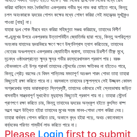
আঘাতে সর্বদাই পীড়িত হইতে থাকে। বরং নিজের দুঃখশোক নিজের মধ্যে রোধ
করিয়া থাকিলে মহৎ ধৈর্যজনিত একপ্রকার গভীর সুখ লাভ করা যাইতে পারে, কিন্তু
চপল অহংকারকে হৃদয়ের গোপন কক্ষের মধ্যে শোষণ করিয়া সেই মহত্ত্বের সুখটুকুও
পাওয়া [যায়] না।
যাহারা দুঃখ শোক নীরবে বহন করিয়া সহিষ্ণুতা সঞ্চয় করিয়াছে, তাহাদের বিশীর্ণ
পাণ্ডুমুখের উপরে একপ্রকার উত্তাপবিহীন জ্যোতির্ময় ছায়া পড়ে, কিন্তু অপরিতৃপ্ত
অহংকার যাহাদের হৃদয়বিবরে ক্ষণে ক্ষণে উষ্ণনিশ্বাস ত্যাগ করিতেছে, তাহাদের
নেত্রের অধঃপল্লবে একপ্রকার জ্যোতিহীন জ্বালা, তাহাদের চিরশীর্ণ তীক্ষ্ণ মুখে,
দৃঢ়বদ্ধ ওষ্ঠাধরপ্রান্তে ক্ষুদ্র ক্ষুদ্র গভীর রহস্যরেখাসকল প্রকাশ পায়। বরঞ্চ
যৌবনকালে এই উগ্র প্রাখর্য তাহাদের সৌন্দর্যের তেমন ক্ষতিকর না হইতেও পারে,
কিন্তু প্রৌঢ় বয়সের যে বিমল শান্তিময় মমতাপূর্ণ অচঞ্চল শারদ শোভা তাহা তাহারা
কিছুতেই রক্ষা করিতে পারে না। বয়সকালে তাহাদের চক্ষুপল্লবে সেই উজ্জ্বল কোমল
অশ্রুরেখার ন্যায় ভারাক্রান্ত স্নিগ্ধদৃষ্টি, তাহাদের ওষ্ঠাধরে সেই স্নেহভাষায় জড়িত
বাসনাহীন সান্ত্বনাপূর্ণ সুধাধৌত মৃদুহাস্য কিছুতেই প্রকাশ পায় না। তাহারা সৌন্দর্য
প্রাণপণে রক্ষা করিতে চায়, কিন্তু তাহাদের হৃদয়ের অন্ধকূপ হইতে কুৎসিত বাষ্প
অল্পে অল্পে উত্থিত হইয়া তাহাদের মুখের সহজ মানব-শোভা লোপ করিয়া দেয়।
তাহারা বার্ধক্য গোপন করিতে চায়, অকালে বৃদ্ধ হইয়া পড়ে, অথচ কোনোকালে
বার্ধ্যকের পরিণত গাম্ভীর্য লাভ করিতে পারে না।
Please
Login
first to submit