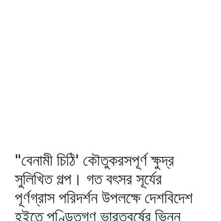
"বেনামী চিঠি' কৌতুকরসপূর্ণ ক্ষুদ্র
সুলিখিত গল্প। গত বৎসর সূর্যের
পূর্ণগ্রাস পরিদর্শন উপলক্ষে দেশবিদেশ
হইতে পণ্ডিতগণ ভারতবর্ষের ভিন্ন