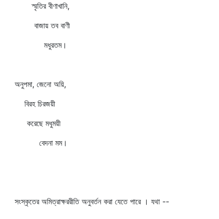
স্মৃতির বীণাখানি,
বাজায় তব বাণী
মধুরতম।
অনুপমা, জেনো অয়ি,
বিরহ চিরজয়ী
করেছে মধুময়ী
বেদনা মম।
সংস্কৃতের অমিত্রাক্ষররীতি অনুবর্তন করা যেতে পারে । যথা --