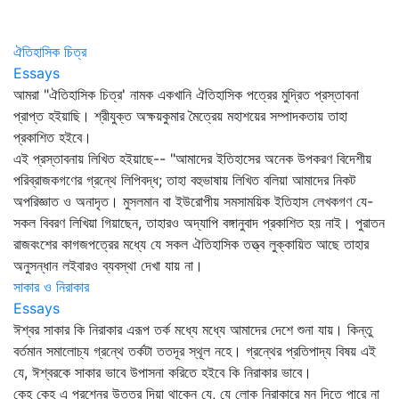
ঐতিহাসিক চিত্র
Essays
আমরা "ঐতিহাসিক চিত্র' নামক একখানি ঐতিহাসিক পত্রের মুদ্রিত প্রস্তাবনা
প্রাপ্ত হইয়াছি। শ্রীযুক্ত অক্ষয়কুমার মৈত্রেয় মহাশয়ের সম্পাদকতায় তাহা
প্রকাশিত হইবে।
এই প্রস্তাবনায় লিখিত হইয়াছে-- "আমাদের ইতিহাসের অনেক উপকরণ বিদেশীয়
পরিব্রাজকগণের গ্রন্থে লিপিবদ্ধ; তাহা বহুভাষায় লিখিত বলিয়া আমাদের নিকট
অপরিজ্ঞাত ও অনাদৃত। মুসলমান বা ইউরোপীয় সমসাময়িক ইতিহাস লেখকগণ যে-
সকল বিবরণ লিখিয়া গিয়াছেন, তাহারও অদ্যাপি বঙ্গানুবাদ প্রকাশিত হয় নাই। পুরাতন
রাজবংশের কাগজপত্রের মধ্যে যে সকল ঐতিহাসিক তত্ত্ব লুক্কায়িত আছে তাহার
অনুসন্ধান লইবারও ব্যবস্থা দেখা যায় না।
সাকার ও নিরাকার
Essays
ঈশ্বর সাকার কি নিরাকার এরূপ তর্ক মধ্যে মধ্যে আমাদের দেশে শুনা যায়। কিন্তু
বর্তমান সমালোচ্য গ্রন্থে তর্কটা ততদূর স্থূল নহে। গ্রন্থের প্রতিপাদ্য বিষয় এই
যে, ঈশ্বরকে সাকার ভাবে উপাসনা করিতে হইবে কি নিরাকার ভাবে।
কেহ কেহ এ প্রশ্নের উত্তর দিয়া থাকেন যে, যে লোক নিরাকারে মন দিতে পারে না