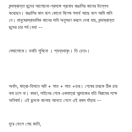
মন্দাক্রান্তা ছন্দের আলোচনা-প্রসঙ্গে প্রবোধ বাঙালির কানের উল্লেখ
করেছেন। বাঙালির কান বলে কোনো বিশেষ পদার্থ আছে বলে আমি মানি
নে। মানুষেরস্বাভাবিক কানের দাবি অনুসরণ করলে দেখা যায়, মন্দাক্রান্তা
ছন্দের চার পর্ব।যথা --
মেঘালোকে। ভবতি সুখিনো । প্যন্যথাবৃৎ। তি চেতঃ।
অর্থাৎ, মাত্রা-হিসাবে আট + সাত + সাত +চার। শেষের চারকে ঠিক চার
বলা চলে না। কারণ, লাইনের শেষে একমাত্রা আন্দাজের যতি বিরামের পক্ষে
অনিবার্য। এই ছন্দকে বাংলায় আনতে গেলে এই রকম দাঁড়ায় --
দূরে ফেলে গেছ জানি,