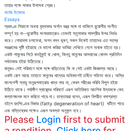
তাহার পক্ষে সাকার উপাসনা শ্রেয়।
কর্মের উমেদার
Essays
প্রকাণ্ড পিয়ানো অথবা বৃহদাকার অর্গান যন্ত্র সঙ্গে না থাকিলে য়ুরোপীয় সংগীত
সম্পূর্ণ হয় না--য়ুরোপীয় সংসারযাত্রাও তেমনই স্তূপাকার সামগ্রীর উপর নির্ভর
করে। শোয়াবসা চলাফেরা, অশন বসন ভূষণ, সকল দিকেই তাহাদের এত সহস্র
সরঞ্জামের সৃষ্টি হইয়াছে যে ভালো করিয়া ভাবিয়া দেখিতে গেলে অবাক হইতে হয়।
একটা শামুকের পিঠে কতটুকুই বা খোলা, কিন্তু মানুষের আসবাবের খোলস প্রতিদিন
পর্বতাকার হইয়া উঠিতেছে।
মানুষও সেই পরিমাণে সঙ্গে সঙ্গে বাড়িতেছে কি না সেই একটা জিজ্ঞাস্য আছে।
একটা রোগ আছে তাহাতে মানুষের খাদ্যের অধিকাংশই চর্বিতে পরিণত করে। অস্থি
মাংসপেশী স্নায়ু অনুরূপমাত্রায় খাদ্য পায় না, কেবল শরীরের পরিধি বিপুল হইয়া
উঠিতে থাকে। সর্বাঙ্গীণ স্বাস্থ্যের পরিবর্তে এরূপ অতিরিক্ত আংশিক উদ্যমকে কেহ
কল্যাণজনক মনে করিতে পারে না। ডাক্তাররা বলেন, এরূপ বিপরীত বসাগ্রস্ত
হইলে হৃৎপিণ্ডের বিকার (fatty degeneration of heart) ঘটিতে পারে
এবং মস্তিষ্কের পক্ষেও এরূপ অবস্থা অনুকূল নহে।
Please
Login
first to submit
a rendition.
Click here
for