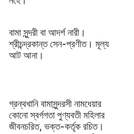
নহে।
বামা সুন্দরী বা আদর্শ নারী।
শ্রীচন্দ্রকান্ত সেন-প্রণীত। মূল্য
আট আনা।
গ্রন্থখানি বামাসুন্দরসী নামধেয়ার
কোনো স্বর্গগতা পুণ্যবতী মহিলার
জীবনচরিত, ভক্ত-কর্তৃক রচিত।