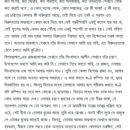
কত সংশয়, কত বিরোধ, কত পরিহাস, কত অস্বীকার, কত ঔদ্ধত্য! সেখানে লোক
কত কথাই বলে : এ কোন্‌ দলের লোক, কোন্‌ সমাজের, এর কী ভাষা! এ কী ভাবে,
এর চরিত্রে কোথায় কী দরিদ্রতা আছে, তাই নিয়ে এত তর্ক! এ প্রশ্ন এত
বিরুদ্ধতার মাঝখানে কেমন করে নিয়ে যাব সেই প্রদীপখানি একটু বাতাস যার সয় না,
সেই ফুলের অর্ঘ্য কেমন করে পৌঁছে দেব একটু স্পর্শেই যা ম্লান হয়। সেই শক্তি
তো আমার নেই যার দ্বারা সমস্ত বিরুদ্ধতা নিরস্ত হবে, সব বিক্ষোভের তরঙ্গ শান্ত
হবে। জনতার মাঝখানে যেখানে তাঁর উৎসব সেখানে আমি ভয় পাই, এত বিরুদ্ধতাকে
ঠেলে চলতে আমি কুণ্ঠিত।
বিশ্বব্রহ্মাণ্ডের রাজরাজেশ্বর যেখানে তাঁর সিংহাসনে আসীন সেখানে তাঁর চরণে
উপবেশেন করতে আমি ভয় করি নি। সেখানে গিয়ে বলতে পারি, হে রাজন্‌, তোমার
সিংহাসনের এক পাশে আমায় স্থান দাও। তুমি তো কেবল বিশ্বের রাজা নও, আমার
সঙ্গে যে তোমার অনন্ত কালের সম্বন্ধ। এ কথা বলতে কণ্ঠ কম্পিত হয় না, হৃদয়
দ্বিধান্বিত হয় না। কিন্তু ভিড়ের মধ্যে তোমাকে আমার বলে স্বীকার করতে কণ্ঠ
যদি কম্পিত হয় তবে মাপ কোরো হে হৃয়েশ্বর। ভিড়ের মধ্যে যখন ডাক দাও তখন
কোন্‌ ভাষায় সাড়া দেব। তোমার চরণে হৃদয়ের যে ভাষা সে তো নীরব ভাষা, যে
স্তবগান তোমার সে তো অশ্রুত গান। সে যে হৃদয়বীণার তন্ত্রে তন্ত্রে গুঞ্জিত হয়ে
ওঠে, সেই বীণা যে তোমার বুকের কাছে তুমি ধরে রেখেছ। যতই ক্ষীণ সুরে সে বাজুক
সে তোমার বুকের কাছেই বাজে। কিন্তু, তোমার আমার মাঝখানে যেখানে জনতার
ব্যবধান, নীরবে হোক সরবে হোক অন্তরে অন্তরে যেখানে কোলাহল তরঙ্গিত, সেই