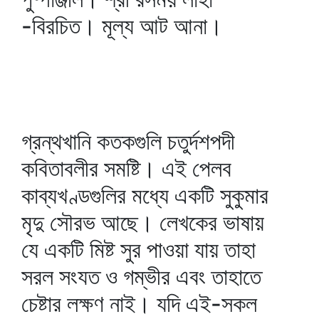
-বিরচিত। মূল্য আট আনা।
গ্রন্থখানি কতকগুলি চতুর্দশপদী
কবিতাবলীর সমষ্টি। এই পেলব
কাব্যখণ্ডগুলির মধ্যে একটি সুকুমার
মৃদু সৌরভ আছে। লেখকের ভাষায়
যে একটি মিষ্ট সুর পাওয়া যায় তাহা
সরল সংযত ও গম্ভীর এবং তাহাতে
চেষ্টার লক্ষণ নাই। যদি এই-সকল