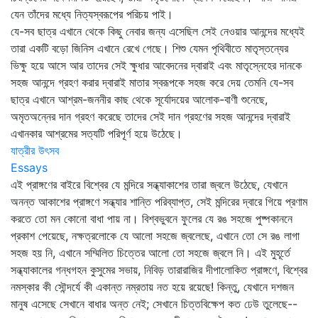
যেন তাঁদের মধ্যে নিত্যস্বরূপের পরিচয় পাই।
যে-সব ছাত্র এখানে থেকে কিছু নেবার জন্য এসেছিল সেই নেওয়ার আনন্দের মধ্যেই
তারা একটি বড়ো জিনিস এখানে রেখে গেছে। শিশু যেমন পৃথিবীতে মাতৃস্তন্যের
ভিক্ষু হয়ে আসে আর তাদের সেই ক্ষুধার আবেদনের দ্বারাই এবং মাতৃস্নেহের দানকে
সহজ আনন্দে গ্রহণ করার দ্বারাই মাতার স্বরূপকে সহজ করে দেয় তেমনি যে-সব
ছাত্র এখানে আশ্রম-জননীর কাছ থেকে সূর্যোদয়ের আলোক-বাণী শুনেছে,
অমৃতঅন্নের দান গ্রহণ করেছে তাদের সেই দান গ্রহণের সহজ আনন্দের দ্বারাই
এখানকার আশ্রমের সত্যটি পরিপূর্ণ হয়ে উঠেছে।
যাত্রীর উৎসব
Essays
এই প্রাঙ্গণের বাইরে বিশ্বের যে মন্দিরে সন্ধ্যাকাশের তারা জ্বলে উঠেছে, যেখানে
অনন্ত আকাশের প্রাঙ্গণে সন্ধ্যার শান্তি পরিব্যাপ্ত, সেই মন্দিরের দ্বারে গিয়ে প্রণাম
করতে তো মন কোনো বাধা পায় না। বিশ্বভুবনে ফুলের যে রঙ সহজে পুষ্পকাননে
প্রকাশ পেয়েছে, নক্ষত্রলোকে যে আলো সহজে জ্বলেছে, এখানে তো সে রঙ লাগা
সহজ হয় নি, এখানে সম্মিলিত চিত্তের আলো তো সহজে জ্বলে নি। এই মুহূর্তে
সন্ধ্যাকালের গন্ধগহন কুসুমের সভায়, নিবিড় তারারাজির দীপালোকিত প্রাঙ্গণে, বিশ্বের
নমস্কার কী সৌন্দর্যে কী একান্ত নম্রতায় নত হয়ে রয়েছে! কিন্তু, যেখানে দশজন
মানুষ এসেছে সেখানে বাধার অন্ত নেই; সেখানে চিত্তবিক্ষেপ কত ঢেউ তুলেছে--