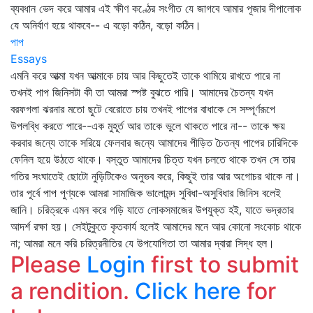
ব্যবধান ভেদ করে আমার এই ক্ষীণ কণ্ঠের সংগীত যে জাগবে আমার পূজার দীপালোক
যে অনির্বাণ হয়ে থাকবে-- এ বড়ো কঠিন, বড়ো কঠিন।
পাপ
Essays
এমনি করে আত্মা যখন আত্মাকে চায় আর কিছুতেই তাকে থামিয়ে রাখতে পারে না
তখনই পাপ জিনিসটা কী তা আমরা স্পষ্ট বুঝতে পারি। আমাদের চৈতন্য যখন
বরফগলা ঝরনার মতো ছুটে বেরোতে চায় তখনই পাপের বাধাকে সে সম্পূর্ণরূপে
উপলব্ধি করতে পারে--এক মুহূর্ত আর তাকে ভুলে থাকতে পারে না-- তাকে ক্ষয়
করবার জন্যে তাকে সরিয়ে ফেলবার জন্যে আমাদের পীড়িত চৈতন্য পাপের চারিদিকে
ফেনিল হয়ে উঠতে থাকে। বস্তুত আমাদের চিত্ত যখন চলতে থাকে তখন সে তার
গতির সংঘাতেই ছোটো নুড়িটিকেও অনুভব করে, কিছুই তার আর অগোচর থাকে না।
তার পূর্বে পাপ পুণ্যকে আমরা সামাজিক ভালোমন্দ সুবিধা-অসুবিধার জিনিস বলেই
জানি। চরিত্রকে এমন করে গড়ি যাতে লোকসমাজের উপযুক্ত হই, যাতে ভদ্রতার
আদর্শ রক্ষা হয়। সেইটুকুতে কৃতকার্য হলেই আমাদের মনে আর কোনো সংকোচ থাকে
না; আমরা মনে করি চরিত্রনীতির যে উপযোগিতা তা আমার দ্বারা সিদ্ধ হল।
Please
Login
first to submit
a rendition.
Click here
for