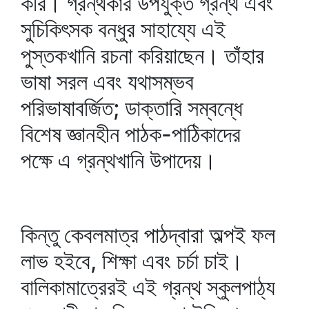
করি। গ্রন্থকার উপযুক্ত গ্রন্থ এবং
সুচিকিৎসক বন্ধুর সাহায্যে এই
পুস্তকখানি রচনা করিয়াছেন। তাঁহার
ভাষা সরল এবং যথাসম্ভব
পরিভাষাবর্জিত; ডাক্তারি সম্বন্ধে
বিশেষ জ্ঞানহীন পাঠক-পাঠিকাদের
পক্ষে এ গ্রন্থখানি উপাদেয়।
কিন্তু কেবলমাত্র পাঠদ্বারা অল্পই ফল
লাভ হইবে, শিক্ষা এবং চর্চা চাই।
বালিকামাত্রেরই এই গ্রন্থ স্কুলপাঠ্য