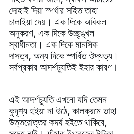
দোহাই দিয়া স্পর্ধার সহিত তাহা
চালাইয়া দেয়। এক দিকে অবিকল
অনুকরণ, এক দিকে উচ্ছৃঙ্খল
স্বাধীনতা। এক দিকে মানসিক
দাসত্ব, অন্য দিকে স্পর্ধিত ঔদ্ধত্য।
সর্বপ্রকার আদর্শচ্যুতিই ইহার কারণ।
এই আদর্শচ্যুতি এখনো যদি তেমন
কুদৃশ্য হইয়া না উঠে, কালক্রমে তাহা
উত্তরোত্তর কদর্য হইতে থাকিবে,
সন্দেহ নাই। যাঁহারা ইংরেজের টাটকা