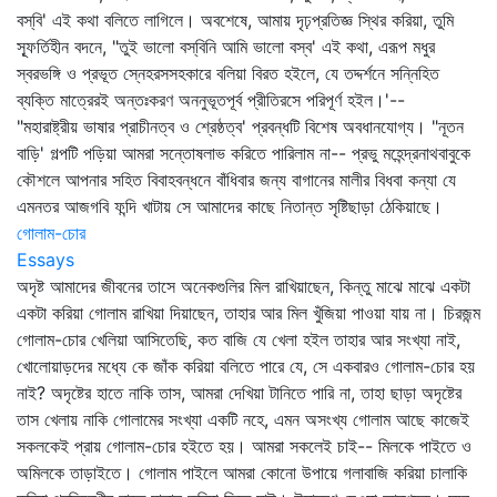
বস্‌বি' এই কথা বলিতে লাগিলে। অবশেষে, আমায় দৃঢ়প্রতিজ্ঞ স্থির করিয়া, তুমি
স্ফূর্তিহীন বদনে, "তুই ভালো বস্‌বিনি আমি ভালো বস্‌ব' এই কথা, এরূপ মধুর
স্বরভঙ্গি ও প্রভূত স্নেহরসসহকারে বলিয়া বিরত হইলে, যে তদ্দর্শনে সন্নিহিত
ব্যক্তি মাত্রেরই অন্তঃকরণ অননুভূতপূর্ব প্রীতিরসে পরিপূর্ণ হইল।'--
"মহারাষ্ট্রীয় ভাষার প্রাচীনত্ব ও শ্রেষ্ঠত্ব' প্রবন্ধটি বিশেষ অবধানযোগ্য। "নূতন
বাড়ি' গল্পটি পড়িয়া আমরা সন্তোষলাভ করিতে পারিলাম না-- প্রভু মহেন্দ্রনাথবাবুকে
কৌশলে আপনার সহিত বিবাহবন্ধনে বাঁধিবার জন্য বাগানের মালীর বিধবা কন্যা যে
এমনতর আজগবি ফন্দি খাটায় সে আমাদের কাছে নিতান্ত সৃষ্টিছাড়া ঠেকিয়াছে।
গোলাম-চোর
Essays
অদৃষ্ট আমাদের জীবনের তাসে অনেকগুলির মিল রাখিয়াছেন, কিন্তু মাঝে মাঝে একটা
একটা করিয়া গোলাম রাখিয়া দিয়াছেন, তাহার আর মিল খুঁজিয়া পাওয়া যায় না। চিরজন্ম
গোলাম-চোর খেলিয়া আসিতেছি, কত বাজি যে খেলা হইল তাহার আর সংখ্যা নাই,
খোলোয়াড়দের মধ্যে কে জাঁক করিয়া বলিতে পারে যে, সে একবারও গোলাম-চোর হয়
নাই? অদৃষ্টের হাতে নাকি তাস, আমরা দেখিয়া টানিতে পারি না, তাহা ছাড়া অদৃষ্টের
তাস খেলায় নাকি গোলামের সংখ্যা একটি নহে, এমন অসংখ্য গোলাম আছে কাজেই
সকলকেই প্রায় গোলাম-চোর হইতে হয়। আমরা সকলেই চাই-- মিলকে পাইতে ও
অমিলকে তাড়াইতে। গোলাম পাইলে আমরা কোনো উপায়ে গলাবাজি করিয়া চালাকি