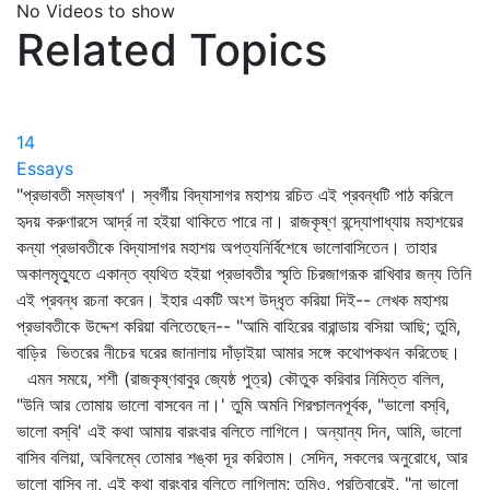
No Videos to show
Related Topics
14
Essays
"প্রভাবতী সম্ভাষণ'। স্বর্গীয় বিদ্যাসাগর মহাশয় রচিত এই প্রবন্ধটি পাঠ করিলে
হৃদয় করুণারসে আর্দ্র না হইয়া থাকিতে পারে না। রাজকৃষ্ণ বন্দ্যোপাধ্যায় মহাশয়ের
কন্যা প্রভাবতীকে বিদ্যাসাগর মহাশয় অপত্যনির্বিশেষে ভালোবাসিতেন। তাহার
অকালমৃত্যুতে একান্ত ব্যথিত হইয়া প্রভাবতীর স্মৃতি চিরজাগরূক রাখিবার জন্য তিনি
এই প্রবন্ধ রচনা করেন। ইহার একটি অংশ উদ্‌ধৃত করিয়া দিই-- লেখক মহাশয়
প্রভাবতীকে উদ্দেশ করিয়া বলিতেছেন-- "আমি বাহিরের বারান্ডায় বসিয়া আছি; তুমি,
বাড়ির ভিতরের নীচের ঘরের জানালায় দাঁড়াইয়া আমার সঙ্গে কথোপকথন করিতেছ।
এমন সময়ে, শশী (রাজকৃষ্ণবাবুর জ্যেষ্ঠ পুত্র) কৌতুক করিবার নিমিত্ত বলিল,
"উনি আর তোমায় ভালো বাসবেন না।' তুমি অমনি শিরশ্চালনপূর্বক, "ভালো বস্‌বি,
ভালো বস্‌বি' এই কথা আমায় বারংবার বলিতে লাগিলে। অন্যান্য দিন, আমি, ভালো
বাসিব বলিয়া, অবিলম্বে তোমার শঙ্কা দূর করিতাম। সেদিন, সকলের অনুরোধে, আর
ভালো বাসিব না, এই কথা বারংবার বলিতে লাগিলাম; তুমিও, প্রতিবারেই, "না ভালো