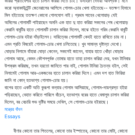
করিয়া প্রতিবেশীর হাতে চালান করিয়া দিতে চাই। উদাহরণ দেওয়া আবশ্যক। মনে
করো অ্যাকাউন্টেন্ট জেনেরালের আপিসে গোলম-চোর খেলা হইতেছে-- যতক্ষণ হিসাবে
মিল হইতেছে ততক্ষণ কোনো গোলযোগ নাই। প্রথম সাহেব খেলোয়াড় যেই
অমিলের গোলামটি পাইয়াছেন অমনি এক হাত দু হাত করিয়া সকলের শেষ খেলোয়াড়
কেরানি বাবুটির হাতে গোলামটি চালান করিয়া দিলেন, মাঝে হইতে গরিব কেরানি বাবুটি
গোলাম-চোর হইয়া দাঁড়াইলেন। দায়িত্বের গোলামটি কেহই হাতে রাখিতে চায় না।
এমন প্রতি বিষয়েই গোলাম-চোর খেলা চলিতেছে। খুব সামান্য দৃষ্টান্ত দেখো।
ঘোড়ার নিলামে যাঁহারা ঘোড়া কেনেন, সকলেই জানেন, যাহার হাতে খোঁড়া ঘোড়ার
গোলাম আছে, কেমন কৌশলপূর্বক তোমার হাতে তাহা চালান করিয়া দেয়, যখন টানিবার
উপক্রম করিয়াছ, তখন হয়তো জানিতে পার নাই, গোলাম টানিয়া চৈতন্য হইল, সেই
নিলামেই গোলাম আর-একজনের হাতে চালান করিয়া দিলে। এমন দশ হাত ফিরিয়া
জানি না কোন্‌ হতভাগ্য গোলাম-চোর হয়।
বাপের হাতে একটি অতি কুরূপা কন্যার গোলাম আসিয়াছে, গোলাম-দায়গ্রস্ত হইয়া
পড়িয়াছেন, বেহাত করিতে পারিলে বাঁচেন, হতভাগ্য বরের হাতে বেমালুম চালান করিয়া
দিলেন, বর বেচারি শুভ দৃষ্টির সময়ে দেখিল, সে গোলাম-চোর হইয়াছে।
মন্ত্রের বাঁধন
Essays
বীণার কোনো তার পিতলের, কোনো তার ইস্পাতের, কোনো তার মোটা, কোনো