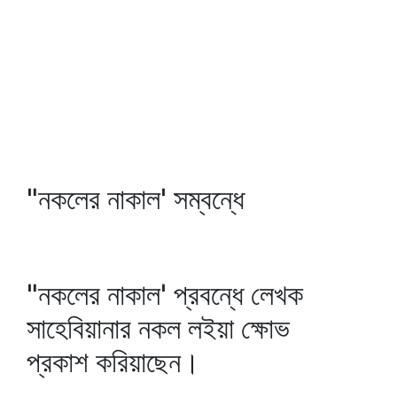
"নকলের নাকাল' সম্বন্ধে
"নকলের নাকাল' প্রবন্ধে লেখক
সাহেবিয়ানার নকল লইয়া ক্ষোভ
প্রকাশ করিয়াছেন।