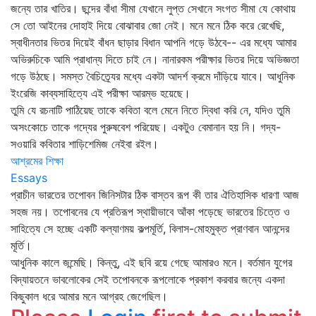
জন্যে তার খাতির। ছন্দের বাঁধা সীমা যেখানে লুপ্ত সেখানে সংগত সীমা যে কোথায়
সে তো আইনের দোহাই দিয়ে বোঝাবার জো নেই। মনে মনে ঠিক করে রেখেছি,
স্বাধীনতার ভিতর দিয়েই বাঁধন ছাড়ার বিধান আপনি গড়ে উঠবে-- এর মধ্যে আমার
অভিরুচিকে আমি প্রাধান্য দিতে চাই নে। নানারকম পরীক্ষার ভিতর দিয়ে অভিজ্ঞতা
গড়ে উঠছে। সমস্ত বৈচিত্র্যের মধ্যে একটা আদর্শ ক্রমে দাঁড়িয়ে যাবে। আধুনিক
ইংরেজি কাব্যসাহিত্যে এই পরীক্ষা আরম্ভ হয়েছে।
তুমি যে রচনাটি পাঠিয়েছ তাকে কবিতা বলে মেনে নিতে দ্বিধা করি নে, যদিও তুমি
অসংকোচে তাকে গদ্যের পুরুষবেশ পরিয়েছ। একটুও বেমানান হয় নি। গদ্য-
সওয়ারি কবিতার শাড়িশেমিজ নেইবা রইল।
আশ্রমের শিক্ষা
Essays
প্রাচীন ভারতের তপোবন জিনিসটার ঠিক বাস্তব রূপ কী তার ঐতিহাসিক ধারণা আজ
সহজ নয়। তপোবনের যে প্রতিরূপ স্থায়ীভাবে আঁকা পড়েছে ভারতের চিত্তে ও
সাহিত্যে সে হচ্ছে একটি কল্যাণময় কল্পমূর্তি, বিলাস-মোহমুক্ত প্রাণবান আনন্দের
মূর্তি।
আধুনিক কালে জন্মেছি। কিন্তু, এই ছবি রয়ে গেছে আমারও মনে। বর্তমান যুগের
বিদ্যায়তনে ভাবলোকের সেই তপোবনকে রূপলোকে প্রকাশ করবার জন্যে একদা
কিছুকাল ধরে আমার মনে আগ্রহ জেগেছিল।