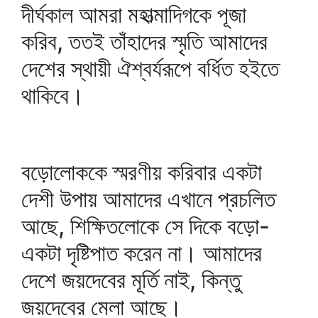
দীর্ঘকাল আমরা মহাত্মাদিগকে পূজা
করিব, ততই তাঁহাদের স্মৃতি আমাদের
দেশের স্থায়ী ঐশ্বর্যরূপে বর্ধিত হইতে
থাকিবে।
বড়োলোককে স্মরণীয় করিবার একটা
দেশী উপায় আমাদের এখানে প্রচলিত
আছে, শিক্ষিতলোকে সে দিকে বড়ো-
একটা দৃষ্টিপাত করেন না। আমাদের
দেশে জয়দেবের মূর্তি নাই, কিন্তু
জয়দেবের মেলা আছে।