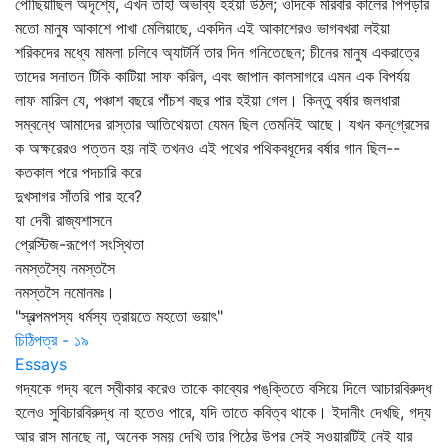
পৌঁছিয়াছিল অদৃশ্যে, এখন তাহা অভাব্য হইয়া উঠল; ওদিকে মরিবার কালের পিঁপড়ার
মতো মানুষ আকাশে পাখা মেলিয়াছে, একদিন এই আকাশেরও ভাগবখরা লইয়া
শরিকদের মধ্যে মামলা চলিবে অ্যাটর্নি তার দিন গনিতেছেন; চীনের মানুষ একরাত্রে
তাদের সনাতন টিকি কাটিয়া সাফ করিল, এবং জাপান কালসাগরে এমন এক বিপর্যয়
লাফ মারিল যে, পঞ্চাশ বছরে পাঁচশ বছর পার হইয়া গেল। কিন্তু বর্ষার জলধারা
সম্বন্ধে আমাদের রাস্তার আতিথেয়তা যেমন ছিল তেমনিই আছে। যখন কন্‌গ্রেসের
ক অক্ষরেরও পত্তন হয় নাই তখনও এই পথের পথিকবধূদের বর্ষার গান ছিল--
কতকাল পরে পদচারি করে
দুখসাগর সাঁতরি পার হবে?
যা দেবী রাজ্যশাসনে
প্রেস্টিজ-রূপেণ সংস্থিতা
নমস্তস্যৈ নমস্তসৈ
নমস্তসৈ নমোনমঃ।
"স্বল্পমপস্য ধর্মস্য ত্রায়তে মহতো ভয়াৎ"
চিঠিপত্র - ১৯
Essays
গদ্যকে গদ্য বলে স্বীকার করেও তাকে কাব্যের পঙ্‌ক্তিতে বসিয়ে দিলে আচারবিরুদ্ধ
হলেও সুবিচারবিরুদ্ধ না হতেও পারে, যদি তাতে কবিত্ব থাকে। ইদানীং দেখছি, গদ্য
আর রাস মানছে না, অনেক সময় দেখি তার পিঠের উপর সেই সওয়ারটিই নেই যার