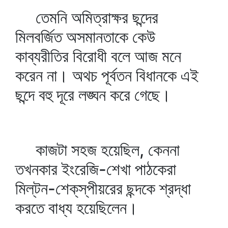
তেমনি অমিত্রাক্ষর ছন্দের
মিলবর্জিত অসমানতাকে কেউ
কাব্যরীতির বিরোধী বলে আজ মনে
করেন না। অথচ পূর্বতন বিধানকে এই
ছন্দে বহু দূরে লঙ্ঘন করে গেছে।
কাজটা সহজ হয়েছিল, কেননা
তখনকার ইংরেজি-শেখা পাঠকেরা
মিল্‌টন-শেক্‌স্‌পীয়রের ছন্দকে শ্রদ্ধা
করতে বাধ্য হয়েছিলেন।