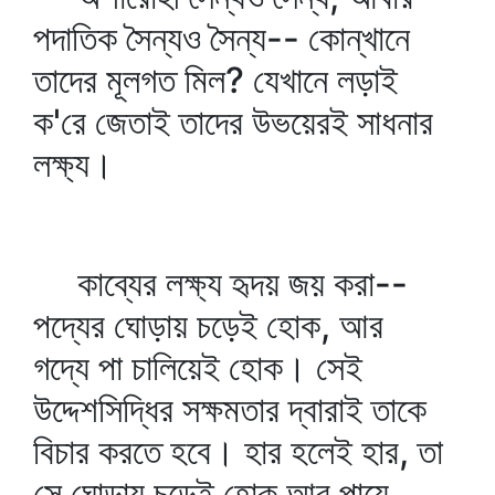
পদাতিক সৈন্যও সৈন্য-- কোন্‌খানে
তাদের মূলগত মিল? যেখানে লড়াই
ক'রে জেতাই তাদের উভয়েরই সাধনার
লক্ষ্য।
কাব্যের লক্ষ্য হৃদয় জয় করা--
পদ্যের ঘোড়ায় চড়েই হোক, আর
গদ্যে পা চালিয়েই হোক। সেই
উদ্দেশসিদ্ধির সক্ষমতার দ্বারাই তাকে
বিচার করতে হবে। হার হলেই হার, তা
সে ঘোড়ায় চড়েই হোক আর পায়ে