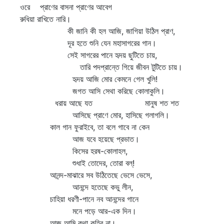
ওরে প্রাণের বাসনা প্রাণের আবেগ
রুধিয়া রাখিতে নারি।
কী জানি কী হল আজি, জাগিয়া উঠিল প্রাণ,
দূর হতে শুনি যেন মহাসাগরের গান।
সেই সাগরের পানে হৃদয় ছুটিতে চায়,
তারি পদপ্রান্তে গিয়ে জীবন টুটিতে চায়।
হৃদয় আজি মোর কেমনে গেল খুলি!
জগত আসি সেথা করিছে কোলাকুলি।
ধরায় আছে যত মানুষ শত শত
আসিছে প্রাণে মোর, হাসিছে গলাগলি।
কাল গান ফুরাইবে, তা বলে গাবে না কেন
আজ যবে হয়েছে প্রভাত।
কিসের হরষ-কোলাহল,
শুধাই তোদের, তোরা বল্‌!
আনন্দ-মাঝারে সব উঠিতেছে ভেসে ভেসে,
আনন্দে হতেছে কভু লীন,
চাহিয়া ধরণী-পানে নব আনন্দের গানে
মনে পড়ে আর-এক দিন।
আজ আমি কথা কহিব না।