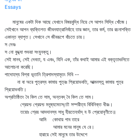
Essays
মানুষের একটা দিক আছে যেখানে বিষয়বুদ্ধি নিয়ে সে আপন সিদ্ধি খোঁজে।
সেইখানে আপন ব্যক্তিগত জীবনযাত্রানির্বাহে তার জ্ঞান, তার কর্ম, তার রচনাশক্তি
একান্ত ব্যাপৃত। সেখানে সে জীবরূপে বাঁচতে চায়।
স দেবঃ
স নো বুদ্ধ্যা শুভয়া সংযুনক্তু।
সেই মানব, সেই দেবতা, য একঃ, যিনি এক, তাঁর কথাই আমার এই বক্তৃতাগুলিতে
আলোচনা করেছি।
পাদোহস্য বিশ্বা ভূতানি ত্রিপাদস্যামৃতং দিবি --
না বা অরে পুত্রস্য কামায় পুত্রঃ প্রিয়োভবতি, আত্মনস্তু কামায় পুত্র
প্রিয়োভবতি।
অপ্রতিষ্ঠিতং বৈ কিল তে সাম, অন্তবদ্‌ বৈ কিল তে সাম।
শ্রেয়শ্চ প্রেয়শ্চ মনুষ্যমেতস্‌তৌ সম্পরীত্য বিবিনিক্ত ধীরঃ।
তয়োঃ শ্রেয় আদদানস্য সাধু হীয়তেহর্থাদ্‌ য উ প্রেয়োবৃণীতে॥
আমি কোথায় পাব তারে
আমার মনের মানুষ যে রে।
হারায়ে সেই মানুষে তার উদ্দেশে