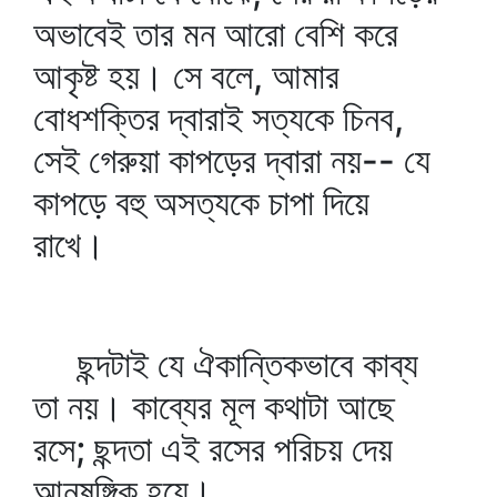
অভাবেই তার মন আরো বেশি করে
আকৃষ্ট হয়। সে বলে, আমার
বোধশক্তির দ্বারাই সত্যকে চিনব,
সেই গেরুয়া কাপড়ের দ্বারা নয়-- যে
কাপড়ে বহু অসত্যকে চাপা দিয়ে
রাখে।
ছন্দটাই যে ঐকান্তিকভাবে কাব্য
তা নয়। কাব্যের মূল কথাটা আছে
রসে; ছন্দতা এই রসের পরিচয় দেয়
আনুষঙ্গিক হয়ে।