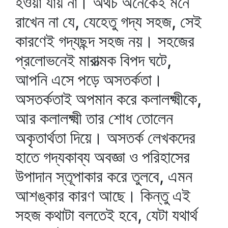
হওয়া যায় না। অথচ অনেকেই মনে
রাখেন না যে, যেহেতু গদ্য সহজ, সেই
কারণেই গদ্যছন্দ সহজ নয়। সহজের
প্রলোভনেই মারাত্মক বিপদ ঘটে,
আপনি এসে পড়ে অসতর্কতা।
অসতর্কতাই অপমান করে কলালক্ষ্মীকে,
আর কলালক্ষ্মী তার শোধ তোলেন
অকৃতার্থতা দিয়ে। অসতর্ক লেখকদের
হাতে গদ্যকাব্য অবজ্ঞা ও পরিহাসের
উপাদান স্তূপাকার করে তুলবে, এমন
আশঙ্কার কারণ আছে। কিন্তু এই
সহজ কথাটা বলতেই হবে, যেটা যথার্থ