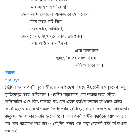
আর আমি গান গাহিব না।
হেরো আজি ভোরবেলা এসেছে রে মেলা লোক,
ঘিরে আছে চারি দিকে,
চেয়ে আছে অনিমিখে,
হেরে মোর হাসিমুখ ভুলে গেছে দুখশোক।
আজ আমি গান গাহিব না।
ওগো অন্তরতম,
মিটেছে কি তব সকল তিয়াষ
আসি অন্তরে মম।
বেয়াদব
Essays
কৌন্সিল সভায় একটা নূতন জীবনের লক্ষণ দেখা দিয়াছে ইহাতেই রাজপুরুষেরা কিছু
ব্যতিব্যস্ত হইয়া উঠিয়াছেন। এতদিন মন্ত্রণাকার্য যেন যন্ত্রের মতো চলিয়া
আসিতেছিল এখন হঠাৎ তাহারই মাঝখানে একটা ব্যথিত হৃদয়ের আওয়াজ শুনিয়া
ছোটো হইতে বড়োকর্তা পর্যন্ত ক্ষিপ্তপ্রায় হইয়াছেন, তাঁহারা বলিতেছেন মন্ত্রিসভার
গম্বুজের মধ্যে ভারতবর্ষের হৃদয়ের মতো এমন একটা সজীব পদার্থকে হঠাৎ আনয়ন
করা কেহ প্রত্যাশা করে নাই-- কৌন্সিল সভায় এত বড়ো বেয়াদবি ইতিপূর্বে কখনো
ঘটে নাই।