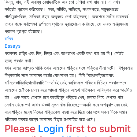
কিন্তু, হায়, এই অবাধ্য বেয়াদবটিকে আর তো চাপিয়া রাখা যায় না। এ এখন
সর্বত্রই প্রবেশ করিতেছে। সভা, সমিতি, সাহিত্য, সংবাদপত্র, সমুদ্রপারের
পার্লামেন্টপরিষদ, সর্বত্রই ইহার অভ্যুদয় দেখা যাইতেছে। অবশেষে সজীব ভারতবর্ষ
তাহার পক্ষে সর্বাপেক্ষা দুর্গমতম স্থানের দ্বারমোচন করিয়াছে, সে ভারত মন্ত্রিসভায়
প্রবেশ প্রাপ্ত হইয়াছে।
রাত্রি
Essays
গতকল্য রাত্রি এবং দিন, নিদ্রা এবং জাগরণের একটি কথা বলা হয় নি। সেটাই
হচ্ছে প্রধান কথা।
যখন আমরা জাগ্রত থাকি তখন আমাদের শক্তির সঙ্গে শক্তির লীলা ঘটে। বিশ্বকর্মার
বিশ্বকর্মের সঙ্গে আমাদের কর্মের যোগসাধন হয়। যিনি "বহুধাশক্তিযোগাৎ
বর্ণাননেকান্নিহিতার্থোদধাতি"--তাঁরই সেই বহুবিভক্ত শক্তির বিচিত্র প্রবাহ-পথে
আমাদের চেষ্টাকে চালন করে আমরা শক্তির আশ্চর্য গতিসকল আবিষ্কার করে আনন্দিত
হই। এক সময়ে যেখানে মনে করেছিলুম শক্তির শেষ, চলতে গিয়ে দেখতে পাই
সেখান থেকে পথ আবার একটা নূতন বাঁক নিয়েছে;--এমনি করে জগদ্ব্যাপারের সেই
বহুধাশক্তির মধ্যে নিজের শক্তিকেও বহুধা করে দিয়ে তার সঙ্গে সকল দিকে সমান
গতিলাভ করবার জন্যে আমাদের চিত্ত উৎসাহিত হয়ে ওঠে।
Please
Login
first to submit