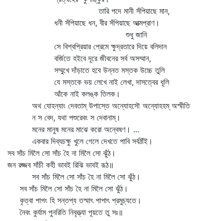
তারি পদে মানী সঁপিয়াছে মান,
ধনী সঁপিয়াছে ধন, বীর সঁপিয়াছে আত্মপ্রাণ।
শুধু জানি
সে বিশ্বপ্রিয়ার প্রেমে ক্ষুদ্রতারে দিয়ে বলিদান
বর্জিতে হইবে দূরে জীবনের সর্ব অসম্মান,
সম্মুখে দাঁড়াতে হবে উন্নত মস্তক উচ্চে তুলি
যে মস্তকে ভয় লেখে নাই লেখা, দাসত্বের ধূলি
আঁকে নাই কলঙ্ক তিলক।
অথ যোহন্যাং দেবতাম্‌ উপাস্তে অন্যোহসৌ অন্যোহহম্‌ অস্মীতি
ন স বেদ, যথা পশুরেবং স দেবানাম্‌।
মনের মানুষ মনের মাঝে করো অন্বেষণ। ...
একবার দিব্যচক্ষু খুলে গেলে দেখতে পাবি সর্বঠাঁই।
সব সাঁচ মিলৈ সো সাঁচ হৈ না মিলৈ সো ঝুঁঠ।
জন রজ্জব সাঁচী কহী ভাবই রিঝি ভাবই রূঠ॥
সব সাঁচ মিলৈ সো সাঁচ হৈ না মিলৈ সো ঝুঁঠ।
সব সাঁচ মিলৈ সো সাঁচ হৈ না মিলৈ সো ঝুঁঠ।
কৃত্বা পাপং হি সন্তপ্য তস্মাৎ পাপাৎ প্রমুচ্যতে।
নৈবং কুর্যাম পুনরিতি নিবৃত্ত্যা পূয়তে তু সঃ॥