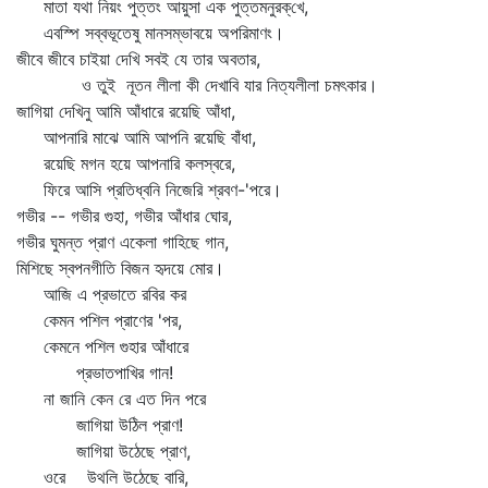
মাতা যথা নিয়ং পুত্তং আয়ুসা এক পুত্তমনুরক্‌খে,
এবস্পি সব্বভূতেষু মানসম্ভাবয়ে অপরিমাণং।
জীবে জীবে চাইয়া দেখি সবই যে তার অবতার,
ও তুই নূতন লীলা কী দেখাবি যার নিত্যলীলা চমৎকার।
জাগিয়া দেখিনু আমি আঁধারে রয়েছি আঁধা,
আপনারি মাঝে আমি আপনি রয়েছি বাঁধা,
রয়েছি মগন হয়ে আপনারি কলস্বরে,
ফিরে আসি প্রতিধ্বনি নিজেরি শ্রবণ-'পরে।
গভীর -- গভীর গুহা, গভীর আঁধার ঘোর,
গভীর ঘুমন্ত প্রাণ একেলা গাহিছে গান,
মিশিছে স্বপনগীতি বিজন হৃদয়ে মোর।
আজি এ প্রভাতে রবির কর
কেমন পশিল প্রাণের 'পর,
কেমনে পশিল গুহার আঁধারে
প্রভাতপাখির গান!
না জানি কেন রে এত দিন পরে
জাগিয়া উঠিল প্রাণ!
জাগিয়া উঠেছে প্রাণ,
ওরে উথলি উঠেছে বারি,