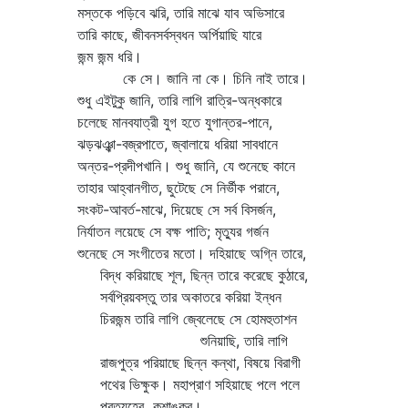
মস্তকে পড়িবে ঝরি, তারি মাঝে যাব অভিসারে
তারি কাছে, জীবনসর্বস্বধন অর্পিয়াছি যারে
জন্ম জন্ম ধরি।
কে সে। জানি না কে। চিনি নাই তারে।
শুধু এইটুকু জানি, তারি লাগি রাত্রি-অন্ধকারে
চলেছে মানবযাত্রী যুগ হতে যুগান্তর-পানে,
ঝড়ঝঞ্ঝা-বজ্রপাতে, জ্বালায়ে ধরিয়া সাবধানে
অন্তর-প্রদীপখানি। শুধু জানি, যে শুনেছে কানে
তাহার আহ্বানগীত, ছুটেছে সে নির্ভীক পরানে,
সংকট-আবর্ত-মাঝে, দিয়েছে সে সর্ব বিসর্জন,
নির্যাতন লয়েছে সে বক্ষ পাতি; মৃত্যুর গর্জন
শুনেছে সে সংগীতের মতো। দহিয়াছে অগ্নি তারে,
বিদ্ধ করিয়াছে শূল, ছিন্ন তারে করেছে কুঠারে,
সর্বপ্রিয়বস্তু তার অকাতরে করিয়া ইন্ধন
চিরজন্ম তারি লাগি জ্বেলেছে সে হোমহুতাশন
শুনিয়াছি, তারি লাগি
রাজপুত্র পরিয়াছে ছিন্ন কন্থা, বিষয়ে বিরাগী
পথের ভিক্ষুক। মহাপ্রাণ সহিয়াছে পলে পলে
প্রত্যহের কুশাঙ্কুর।