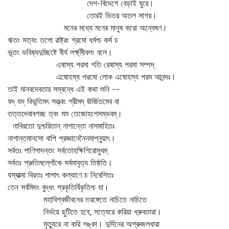
দেশ-বিদেশে বেড়াই ঘুরে।
তোরই ভিতর অতল সাগর।
মনের মধ্যে মনের মানুষ করো অন্বেষণ।
ঋতং সত্যং তপো রাষ্ট্রং শ্রমো ধর্মশ্চ কর্ম চ
ভূতং ভবিষ্যদুচ্ছিষ্টে বীর্য লর্ক্ষ্মীবলং বলে।
এষাস্য পরমা গতি রেষাস্য পরমা সম্পদ্‌
এষোহস্য পরমো লোক এষোহস্য পরম আনন্দঃ।
তাই মানবদেবতার সম্বন্ধে এই কথা শুনি --
যদ্‌ যদ্‌ বিভূতিমৎ সত্ত্বং শ্রীমদ্‌ ঊর্জিতমেব বা
তত্তদেবাবগচ্ছ ত্বং মম তেজোহংশসম্ভবম্‌।
নাবিরতো দুশ্চরিতান্‌ নাশান্তো নাসমাহিতঃ
নাশান্তমানসো বাপি প্রজ্ঞানেনৈনমাপ্নুয়াৎ।
সর্বতঃ পাণিপাদন্তং সর্বতোহক্ষিশিরোমুখম্‌
সর্বতঃ শ্রুতিমল্লোঁকে সর্বমাবৃত্য তিষ্ঠতি।
যস্যাত্মা বিরতঃ পাপাৎ কল্যাণে চ নিবেশিতঃ
তেন সর্বমিদং বুদ্ধং প্রকৃতির্বিকৃতিশ্চ যা।
মহাবিশ্বজীবনের তরঙ্গেতে নাচিতে নাচিতে
নির্ভয়ে ছুটিতে হবে, সত্যেরে করিয়া ধ্রুবতারা।
মৃত্যুরে না করি শঙ্কা। দুর্দিনের অশ্রুজলধারা