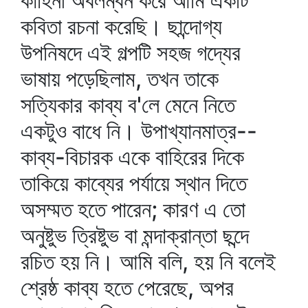
কাহিনী অবলম্বন করে আমি একটি
কবিতা রচনা করেছি। ছান্দোগ্য
উপনিষদে এই গল্পটি সহজ গদ্যের
ভাষায় পড়েছিলাম, তখন তাকে
সত্যিকার কাব্য ব'লে মেনে নিতে
একটুও বাধে নি। উপাখ্যানমাত্র--
কাব্য-বিচারক একে বাহিরের দিকে
তাকিয়ে কাব্যের পর্যায়ে স্থান দিতে
অসম্মত হতে পারেন; কারণ এ তো
অনুষ্টুভ ত্রিষ্টুভ বা মন্দাক্রান্তা ছন্দে
রচিত হয় নি। আমি বলি, হয় নি বলেই
শ্রেষ্ঠ কাব্য হতে পেরেছে, অপর