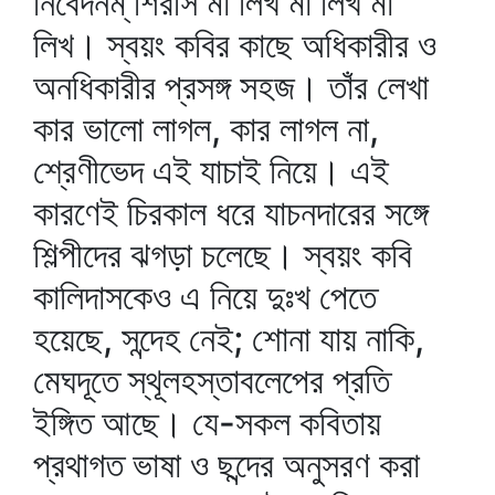
নিবেদনম্‌ শিরসি মা লিখ মা লিখ মা
লিখ। স্বয়ং কবির কাছে অধিকারীর ও
অনধিকারীর প্রসঙ্গ সহজ। তাঁর লেখা
কার ভালো লাগল, কার লাগল না,
শ্রেণীভেদ এই যাচাই নিয়ে। এই
কারণেই চিরকাল ধরে যাচনদারের সঙ্গে
শিল্পীদের ঝগড়া চলেছে। স্বয়ং কবি
কালিদাসকেও এ নিয়ে দুঃখ পেতে
হয়েছে, সন্দেহ নেই; শোনা যায় নাকি,
মেঘদূতে স্থূলহস্তাবলেপের প্রতি
ইঙ্গিত আছে। যে-সকল কবিতায়
প্রথাগত ভাষা ও ছন্দের অনুসরণ করা