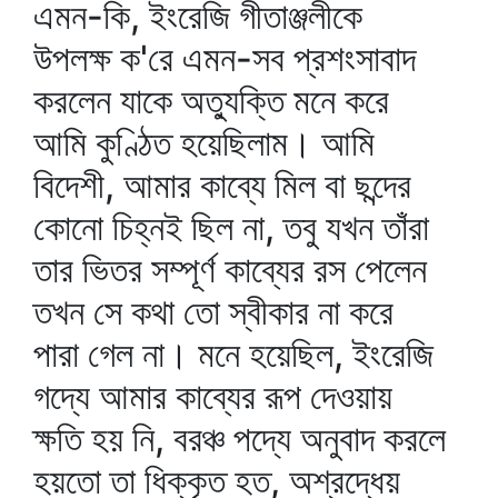
এমন-কি, ইংরেজি গীতাঞ্জলীকে
উপলক্ষ ক'রে এমন-সব প্রশংসাবাদ
করলেন যাকে অত্যুক্তি মনে করে
আমি কুণ্ঠিত হয়েছিলাম। আমি
বিদেশী, আমার কাব্যে মিল বা ছন্দের
কোনো চিহ্নই ছিল না, তবু যখন তাঁরা
তার ভিতর সম্পূর্ণ কাব্যের রস পেলেন
তখন সে কথা তো স্বীকার না করে
পারা গেল না। মনে হয়েছিল, ইংরেজি
গদ্যে আমার কাব্যের রূপ দেওয়ায়
ক্ষতি হয় নি, বরঞ্চ পদ্যে অনুবাদ করলে
হয়তো তা ধিক্‌কৃত হত, অশ্রদ্ধেয়