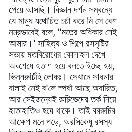
পেয়ে আসছি। বিজ্ঞান দর্শন সম্বন্ধে
যে মানুষ যথোচিত চর্চা করে নি সে বেশ
নম্রভাবেই বলে, "মতের অধিকার নেই
আমার।' সাহিত্য ও শিল্পে রসসৃষ্টির
সভায় মতবিরোধের কোলাহল দেখে
অবশেষে হতাশ হয়ে বলতে ইচ্ছে হয়,
ভিন্নরুর্চিহি লোকঃ। সেখানে সাধনার
বালাই নেই ব'লে স্পর্ধা আছে অবারিত,
আর সেইজন্যেই রুচিভেদের তর্ক নিয়ে
হাতাহাতিও হয়ে থাকে। তাই বররুচির
আক্ষেপ মনে পড়ে, অরসিকেষু রসস্য