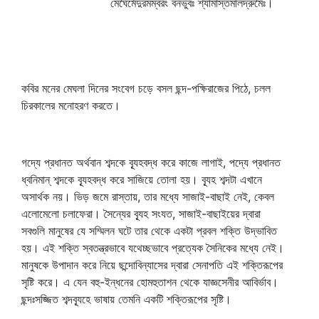
মেঘৈর্মেদুরমম্বরং বনভুবঃ শ্যামাস্তমালদ্রুমৈঃ।
কবির মনের মেঘলা দিনের সংবেগ চড়ে বসল ছন্দ-পক্ষিরাজের পিঠে, চলল
চিরকালের মনোহরণ করতে।
গদ্যে প্রধানত অর্থবান শব্দকে ব্যূহবদ্ধ করে কাজে লাগাই, পদ্যে প্রধানত
ধ্বনিমান্‌ শব্দকে ব্যূহবদ্ধ করে সাজিয়ে তোলা হয়। ব্যূহ শব্দটা এখানে
অসার্থক নয়। ভিড় জমে রাস্তায়, তার মধ্যে সাজাই-বাছাই নেই, কেবল
এলোমেলো চলাফেরা। সৈন্যের ব্যূহ সংযত, সাজাই-বাছাইয়ের দ্বারা
সবগুলি মানুষের যে সম্মিলন ঘটে তার থেকে একটা প্রবল শক্তি উদ্ভাবিত
হয়। এই শক্তি স্বতন্ত্রভাবে যথেচ্ছভাবে প্রত্যেক সৈনিকের মধ্যে নেই।
মানুষকে উপাদান করে নিয়ে ছন্দোবিন্যাসের দ্বারা সেনাপতি এই শক্তিরূপের
সৃষ্টি করে। এ যেন বহু-ইন্ধনের হোমহুতাশন থেকে যাজ্ঞসেনীর আবির্ভাব।
ছন্দঃসজ্জিত শব্দব্যূহে ভাষায় তেমনি একটি শক্তিরূপের সৃষ্টি।