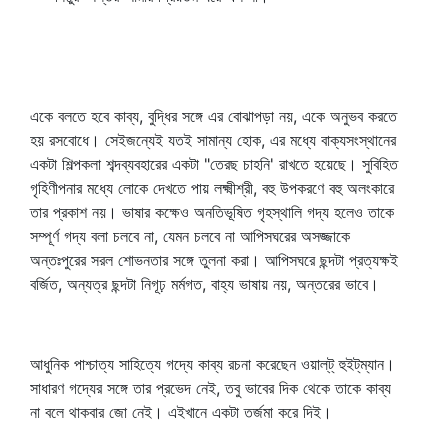
একে বলতে হবে কাব্য, বুদ্ধির সঙ্গে এর বোঝাপড়া নয়, একে অনুভব করতে
হয় রসবোধে। সেইজন্যেই যতই সামান্য হোক, এর মধ্যে বাক্যসংস্থানের
একটা শিল্পকলা শব্দব্যবহারের একটা "তেরছ চাহনি' রাখতে হয়েছে। সুবিহিত
গৃহিণীপনার মধ্যে লোকে দেখতে পায় লক্ষ্মীশ্রী, বহু উপকরণে বহু অলংকারে
তার প্রকাশ নয়। ভাষার কক্ষেও অনতিভূষিত গৃহস্থালি গদ্য হলেও তাকে
সম্পূর্ণ গদ্য বলা চলবে না, যেমন চলবে না আপিসঘরের অসজ্জাকে
অন্তঃপুরের সরল শোভনতার সঙ্গে তুলনা করা। আপিসঘরে ছন্দটা প্রত্যক্ষই
বর্জিত, অন্যত্র ছন্দটা নিগূঢ় মর্মগত, বাহ্য ভাষায় নয়, অন্তরের ভাবে।
আধুনিক পাশ্চাত্য সাহিত্যে গদ্যে কাব্য রচনা করেছেন ওয়াল্‌ট্‌ হুইট্‌ম্যান।
সাধারণ গদ্যের সঙ্গে তার প্রভেদ নেই, তবু ভাবের দিক থেকে তাকে কাব্য
না বলে থাকবার জো নেই। এইখানে একটা তর্জমা করে দিই।