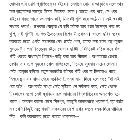
ঘোড়ার ছবি দেখি প্রাণিতত্ত্বের বইয়ে। সেখানে ঘোড়ার আকৃতির সঙ্গে তার
অঙ্গপ্রত্যঙ্গের সমস্ত হিসাব ঠিকঠাক মেলে। তাতে খবর পাই, সে খবর
বাইরের খবর; তাতে জ্ঞানলাভ করি, ভিতরটা খুশি হয়ে ওঠে না। এই খবরটা
স্থাবর পদার্থ। রূপকার ঘোড়ার যে ছবি আঁকে তার চরম উদ্দেশ্য খবর নয়
খুশি, এই খুশিটা বিচলিত চৈতন্যের বিশেষ উদ্‌বোধন। ভালো ছবির মধ্যে
বরাবরের মতো একটা সচলতার বেগ রয়েই গেল, তাকে বলা চলে পর্‌পেচুয়ল
মুভমেন্‌ট্‌। প্রাণিতত্ত্বের বইয়ে ঘোড়ার ছবিটা চারিদিকেই সঠিক করে বাঁধা,
খাঁটি খবরের যাথার্থ্যে পিলপে-গাড়ি করা তার সীমানা। রূপকারের রেখায়
রেখায় তার তুলি মৃদঙ্গের বোল বাজিয়েছে, দিয়েছে সুষমার নাচের দোলা।
সেই ঘোড়ার ছবিতে চতুষ্পদজাতীয় জীবের খাঁটি খবর না মিলতেও পারে,
মিলবে ছন্দ যার নাড়া খেয়ে সচকিত চৈতন্য সাড়া দিয়ে বলে ওঠে "হাঁ এই
তো বটে'। আপনারই মধ্যে সেই সৃষ্টিকে সে স্বীকার করে, সেই থেকে
চিরকালের মতো সেই ধ্বনিময় রূপ আমাদের বিশ্বপরিচয়ের অন্তর্গত হয়ে
থাকে। আকাশ কালো মেঘে স্নিগ্ধ, বনভূমি তমালগাছে শ্যামবর্ণ, ব্যাপারটা
এর বেশি কিছুই নয়; খবরটা একবারের বেশি দুবার বললে ধমক দিয়ে থামিয়ে
দিই। কবি বরাবরকার মতো বলতে থাকলেন--