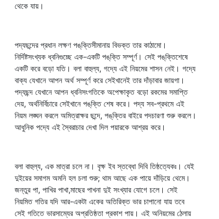
থেকে যায়।
পদ্যছন্দের প্রধান লক্ষণ পঙ্‌ক্তিসীমানায় বিভক্ত তার কাঠামো।
নির্দিষ্টসংখ্যক ধ্বনিগুচ্ছে এক-একটি পঙ্‌ক্তি সম্পূর্ণ। সেই পঙ্‌ক্তিশেষে
একটি করে বড়ো যতি। বলা বাহুল্য, গদ্যে এই নিয়মের শাসন নেই। গদ্যে
বাক্য যেখানে আপন অর্থ সম্পূর্ণ করে সেইখানেই তার দাঁড়াবার জায়গা।
পদ্যছন্দ যেখানে আপন ধ্বনিসংগতিকে অপেক্ষাকৃত বড়ো রকমের সমাপ্তি
দেয়, অর্থনির্বিচারে সেইখানে পঙ্‌ক্তি শেষ করে। পদ্য সব-প্রথমে এই
নিয়ম লঙ্ঘন করলে অমিত্রাক্ষর ছন্দে, পঙ্‌ক্তির বাইরে পদচারণা শুরু করলে।
আধুনিক পদ্যে এই স্বৈরাচার দেখা দিল পয়ারকে আশ্রয় করে।
বলা বাহুল্য, এক মাত্রা চলে না। বৃক্ষ ইব স্তব্ধো দিবি তিষ্ঠত্যেকঃ। যেই
দুইয়ের সমাগম অমনি হল চলা শুরু; থাম আছে এক পায়ে দাঁড়িয়ে থেমে।
জন্তুর পা, পাখির পাখা,মাছের পাখনা দুই সংখ্যার যোগে চলে। সেই
নিয়মিত গতির যদি আর-একটা একের অতিরিক্ত ভার চাপানো যায় তবে
সেই গতিতে ভারসাম্যের অপ্রতিষ্ঠতা প্রকাশ পায়। এই অনিয়মের ঠেলায়