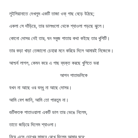
লুইসিয়ানাতে দেখলুম একটি তাজা ওক্‌ গাছ বেড়ে উঠছে;
একলা সে দাঁড়িয়ে, তার ডালগুলো থেকে শ্যাওলা পড়ছে ঝুলে।
কোনো দোসর নেই তার, ঘন সবুজ পাতায় কথা কইছে তার খুশিটি।
তার কড়া খাড়া তেজালো চেহারা মনে করিয়ে দিলে আমারই নিজেকে।
আশ্চর্য লাগল, কেমন করে এ গাছ ব্যক্ত করছে খুশিতে ভরা
আপন পাতাগুলিকে
যখন না আছে ওর বন্ধু না আছে দোসর।
আমি বেশ জানি, আমি তো পারতুম না।
গুটিকতক পাতাওয়ালা একটি ডাল তার ভেঙে নিলেম,
তাতে জড়িয়ে দিলেম শ্যাওলা।
নিয়ে এসে চোখের সামনে রেখে দিলেম আমার ঘরে;