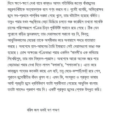
দিনে ক্ষণে-ক্ষণে দেখা যাবে কাব্যও আপন গতিবিধির জন্যে বাঁধাছন্দের
ময়ূরপংখিটাকে অত্যাবশ্যক বলে গণ্য করবে না। পূর্বেই বলেছি, অমিত্রাক্ষর
ছন্দে সব-প্রথমে পাল্‌কির দরজা গেছে খুলে, তার ঘটাটোপ হয়েছে বর্জিত।
তবুও পয়ার যখন পঙ্‌ক্তির বেড়া ডিঙিয়ে চলতে শুরু করেছিল তখনো সাবেকি
চালের পরিশেষরূপে গণ্ডির চিহ্ন পূর্বনির্দিষ্ট স্থানে রয়ে গেছে। ঠিক যেন
পুরোনো বাড়ির অন্দরমহল; তার দেয়ালগুলো সরানো হয় নি, কিন্তু
আধুনিককালের মেয়েরা তাকে অস্বীকার করে অনায়াসে সদরে যাতায়াত
করছে। অবশেষে হাল-আমলের তৈরি ইমারতে সেই দেয়ালগুলো ভাঙা শুরু
হয়েছে। চোদ্দ অক্ষরের গণ্ডিভাঙা পয়ার একদিন "মানসী'র এক কবিতায়
লিখেছিলুম, তার নাম নিষ্ফল-প্রয়াস। অবশেষে আরো অনেক বছর পরে
বেড়াভাঙা পয়ার দেখা দিতে লাগল "বলাকা'য়, "পলাতকা'য়। এতে করে
কাব্যছন্দ গদ্যের কতকটা কাছে এল বটে, তবু মেয়ে-কম্পার্ট্‌মেন্‌ট্‌ রয়ে গেল,
পুরাতন ছন্দোরীতির বাঁধন খুলল না। এমন কি, সংস্কৃত ও প্রাকৃত ভাষায়
আর্যা প্রভৃতি ছন্দে ধ্বনিবিভাগ যতটা স্বাধীনতা পেয়েছে আধুনিক বাংলায়
ততটা সাহসও প্রকাশ পায় নি। একটি প্রাকৃত ছন্দের শ্লোক উদ্‌ধৃত করি।
বরিস জল ভমই ঘণ গঅণ