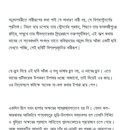
অনন্দলহরীতে নারীরূপের কথা পাই সে সাধারণ নারী নয়, সে বিশ্বসৌন্দর্যের
প্রতিমা। নিয়ত বয়ে চলেছে তার সৌন্দর্যের প্রবাহ, পিছনে তার ঘনকবরীপুঞ্জে
রাত্রি, সম্মুখে তার সীমন্তরেখার সিন্দুররাগে তরুণসূর্যকিরণ, এই অল্প কথায়
ভাবের যে স্তবকগুলি সংবদ্ধ তাতে কবিহৃদয়ের আনন্দ দিয়ে আঁকা একটি ছবি
দেখতে পাচ্ছি, সেই ছবিটি বিশ্বপ্রকৃতির নারীরূপ।
যে-ছন্দ দিয়ে এই ছবি আঁকা এ শুধু ভাষার ছন্দ নয়, এ ভাবের ছন্দ। এতে
ভাবের গুটিকয়েক উপকরণ উপমার গুচ্ছে সাজানো, তাই দিয়েই ওর জাদু।
ওর নিত্যসচল কটাক্ষে অনেক না-বলা কথার ইশারা রয়ে গেল।
একদিন ছিল যখন ছাপার অক্ষরের সাম্রাজ্যপত্তন হয় নি। যেমন কল-
কারখানার আবির্ভাবে পণ্যবস্তুর ভূরি-উৎপাদন সম্ভবপর হল তেমনি লিখিত
ও মুদ্রিত অক্ষরের প্রসাদে সাহিত্যে শব্দসংকোচের প্রয়োজন চলে গেছে।
আজ সরস্বতীর আসনই বল, আর তাঁর ভাণ্ডারই বল প্রকাণ্ড আয়তনের।