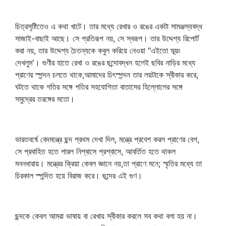
চিত্রসৃষ্টিতেও এ কথা খাটে। তার মধ্যে রেখার ও রঙের একটা সামঞ্জস্যবদ্ধ
সাজাই-বাছাই আছে। সে প্রতিরূপ নয়, সে স্বরূপ। তার উদ্দেশ্য রিপোর্ট
করা নয়, তার উদ্দেশ্য চৈতন্যকে কবুল করিয়ে নেওয়া "এইতো স্ব্‌য়ং
দেখলুম'। গুণীর হাতে রেখা ও রঙের ছন্দোবদ্ধন হলেই ছবির নাড়ির মধ্যে
প্রাণের স্পন্দন চলতে থাকে,আমাদের চিৎস্পন্দন তার লয়টাকে স্বীকার করে,
ঘটতে থাকে গতির সঙ্গে গতির সহযোগিতা বাতাসের হিল্লোলের সঙ্গে
সমুদ্রের তরঙ্গের মতো।
ভারতবর্ষে বেদমন্ত্রে ছন্দ প্রথম দেখা দিল, মন্ত্রে প্রবেশ করল প্রাণের বেগ,
সে প্রবাহিত হতে পারল নিশ্বাসে প্রশ্বাসে, আবর্তিত হতে থাকল
মননধারায়। মন্ত্রের ক্রিয়া কেবল জ্ঞানে নয়,তা প্রাণে মনে; স্মৃতির মধ্যে তা
চিরকাল স্পন্দিত হয়ে বিরাজ করে। ছন্দের এই গুণ।
ছন্দকে কেবল আমরা ভাষায় বা রেখায় স্বীকার করলে সব কথা বলা হয় না।