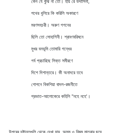
কেন যে বুঝি না তো। হায় রে উদাসিনী,
পথের ধূলিরে কি করিলি অকারণে
মরণসহচরী। অরুণ গগনের
ছিলি তো সোহাগিনী। শ্রাবণবরিষনে
মুখর বনভূমি তোমারি গন্ধের
গর্ব প্রচারিছে সিক্ত সমীরণে
দিশে দিশান্তরে। কী অনাদরে তবে
গোপনে বিকশিয়া বাদল-রজনীতে
প্রভাত-আলোকেরে কহিলি "নহে নহে'।
উপরের দৃষ্টান্তগুলি থেকে দেখা যায়, অসম ও বিষম মাত্রার ছন্দে