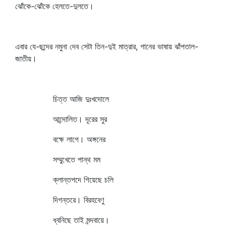
ঝোঁকে-ঝোঁকে হেলতে-দুলতে।
এবার যে-ছন্দের নমুনা দেব সেটা তিন-দুই মাত্রার, গানের ভাষায় ঝাঁপতাল-
জাতীয়।
চিত্ত আজি দুঃখদোলে
আন্দোলিত। দূরের সুর
বক্ষে লাগে। অঙ্গনের
সম্মুখেতে পান্থ মম
ক্লান্তপদে গিয়েছে চলি
দিগন্তরে। বিরহবেণু
ধ্বনিছে তাই মন্দবায়ে।