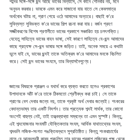
শব্দের সঙ্গে-সঙ্গে ছন্দ আছে ভাবের বিন্যাসে, সে কানে শোনবার নয়, মনে
অনুভব করবার। ভাবকে এমন করে সাজানো যায় যাতে সে কেবলমাত্র
অর্থবোধ ঘটায় না, প্রাণ পেয়ে ওঠে আমাদের অন্তরে। বাছাই ক'রে
সুবিন্যস্ত সুবিভক্ত ক'রে ভাবের শিল্প রচনা করা যায়। বর্জন গ্রহণ
সজ্জীকরণের বিশেষ প্রণালীতে ভাবের প্রকাশে সঞ্চারিত হয় চলৎশক্তি।
যেহেতু সাহিত্যে ভাবের বাহন ভাষা, সেই কারণে সাহিত্যে যে-ছন্দ আমাদের
কাছে প্রত্যক্ষ সে-ছন্দ ভাষার সঙ্গে জড়িত। তাই, অনেক সময়ে এ কথাটা
ভুলে যাই যে, ভাবের ছন্দই তাকে অতিক্রম ক'রে আমাদের মনকে বিচলিত
করে। সেই ছন্দ ভাবের সংযমে, তার বিন্যাসনৈপুণ্যে।
জ্ঞানের বিষয়কে প্রাঞ্জল ও যথার্থ করে ব্যক্ত করতে হলেও প্রকাশের
উপাদানকে আঁট ক'রে তাকে ঠিকমতো শ্রেণীবদ্ধ করা চাই। সে তাকে
প্রাণের বেগ দেবার জন্যে নয়, তাকে প্রকৃষ্ট অর্থ দেবার জন্যেই। শংকরের
বেদান্তভাষ্য তার একটি নিদর্শন। তার প্রত্যেক শব্দই সার্থক, তার কোনো
অংশেই বাহুল্য নেই, তাই তত্ত্বব্যাখ্যা সম্বন্ধে তা এমন সুস্পষ্ট। কিন্তু,
এই শব্দযোজনার সংযমটি যৌক্তিকতার সংযম, আর্থিক যাথাতথ্যের সংযম,
শব্দগুলি লজিক-সংগত পঙক্তিবন্ধনে সুপ্রতিষ্ঠিত। কিন্তু শংকরাচার্যের
নামে যে আনন্দলহরী কাব্য প্রচলিত তার ভাবের প্রকাশ লজিকের পক্ষ থেকে