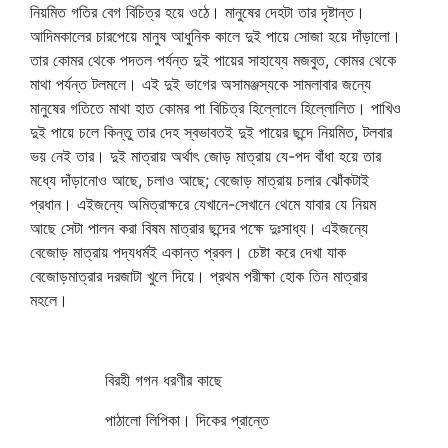
নিয়মিত গতির বেগ বিচিত্র হয়ে ওঠে। মানুষের দেহটা তার দৃষ্টান্ত।
আদিমকালের চারপেয়ে মানুষ আধুনিক কালে দুই পায়ে সোজা হয়ে দাঁড়ালো।
তার কোমর থেকে পদতল পর্যন্ত দুই পায়ের সাহায্যে মজবুত, কোমর থেকে
মাথা পর্যন্ত টলমলে। এই দুই ভাগের অসামঞ্জস্যকে সামলাবার জন্যে
মানুষের গতিতে মাথা হাত কোমর পা বিচিত্র হিল্লোলে হিল্লোলিত। পাখিও
দুই পায়ে চলে কিন্তু তার দেহ স্বভাবতই দুই পায়ের ছন্দে নিয়মিত, টলবার
ভয় নেই তার। দুই মাত্রায় অর্থাৎ জোড় মাত্রায় যে-পদ বাঁধা হয়ে তার
মধ্যে দাঁড়ানোও আছে, চলাও আছে; বেজোড় মাত্রায় চলার ঝোঁকটাই
প্রধান। এইজন্যে অমিত্রাক্ষরে যেখানে-সেখানে থেমে যাবার যে নিয়ম
আছে সেটা পালন করা বিষম মাত্রার ছন্দের পক্ষে দুঃসাধ্য। এইজন্যে
বেজোড় মাত্রায় পদ্যধর্মই একান্ত প্রবল। চেষ্টা করে দেখা যাক
বেজোড়মাত্রার দরজাটা খুলে দিয়ে। প্রথম পরীক্ষা হোক তিন মাত্রার
মহলে।
বিরহী গগন ধরণীর কাছে
পাঠালো লিপিকা। দিকের প্রান্তে