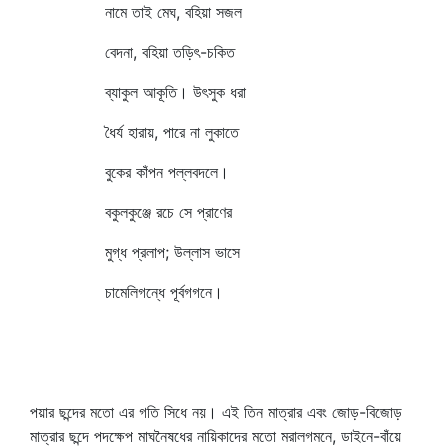
নামে তাই মেঘ, বহিয়া সজল
বেদনা, বহিয়া তড়িৎ-চকিত
ব্যাকুল আকূতি। উৎসুক ধরা
ধৈর্য হারায়, পারে না লুকাতে
বুকের কাঁপন পল্লবদলে।
বকুলকুঞ্জে রচে সে প্রাণের
মুগ্ধ প্রলাপ; উল্লাস ভাসে
চামেলিগন্ধে পূর্বগগনে।
পয়ার ছন্দের মতো এর গতি সিধে নয়। এই তিন মাত্রার এবং জোড়-বিজোড়
মাত্রার ছন্দে পদক্ষেপ মাঘনৈষধের নায়িকাদের মতো মরালগমনে, ডাইনে-বাঁয়ে