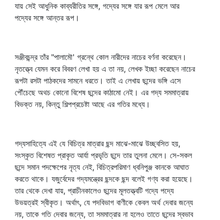
যায় সেই আধুনিক কাব্যরীতির সঙ্গে, গদ্যের সঙ্গে যার রূপ মেলে আর
পদ্যের সঙ্গে আন্তর রূপ।
সঞ্জীবচন্দ্র তাঁর "পালামৌ' গ্রন্থে কোল নারীদের নাচের বর্ণনা করেছেন।
নৃতত্ত্বে যেমন করে বিবরণ লেখা হয় এ তা নয়, লেখক ইচ্ছা করেছেন নাচের
রূপটা রসটা পাঠকদের সামনে ধরতে। তাই এ লেখায় ছন্দের ভঙ্গি এসে
পৌঁচেছে অথচ কোনো বিশেষ ছন্দের কাঠামো নেই। এর গদ্য সমমাত্রায়
বিভক্ত নয়, কিন্তু শিল্পপ্রচেষ্টা আছে এর গতির মধ্যে।
গদ্যসাহিত্যে এই যে বিচিত্র মাত্রার ছন্দ মাঝে-মাঝে উচ্ছ্বসিত হয়,
সংস্কৃত বিশেষত প্রাকৃত আর্যা প্রভৃতি ছন্দে তার তুলনা মেলে। সে-সকল
ছন্দে সমান পদক্ষেপের নৃত্য নেই, বিচিত্রপরিমাণ ধ্বনিপুঞ্জ কানকে আঘাত
করতে থাকে। যজুর্বেদের গদ্যমন্ত্রের ছন্দকে ছন্দ বলেই গণ্য করা হয়েছে।
তার থেকে দেখা যায়, প্রাচীনকালেও ছন্দের মূলতত্ত্বটি গদ্যে পদ্যে
উভয়ত্রই স্বীকৃত। অর্থাৎ, যে পদবিভাগ বাণীকে কেবল অর্থ দেবার জন্যে
নয়, তাকে গতি দেবার জন্যে, তা সমমাত্রার না হলেও তাতে ছন্দের স্বভাব