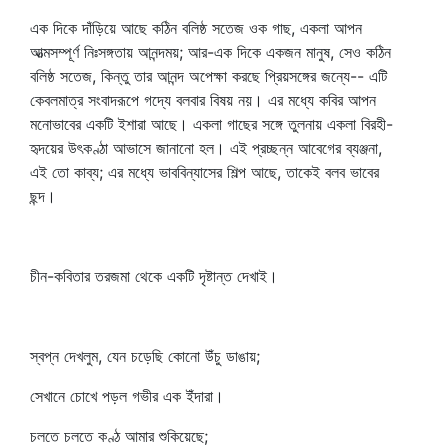
এক দিকে দাঁড়িয়ে আছে কঠিন বলিষ্ঠ সতেজ ওক গাছ, একলা আপন
আত্মসম্পূর্ণ নিঃসঙ্গতায় আনন্দময়; আর-এক দিকে একজন মানুষ, সেও কঠিন
বলিষ্ঠ সতেজ, কিন্তু তার আনন্দ অপেক্ষা করছে প্রিয়সঙ্গের জন্যে-- এটি
কেবলমাত্র সংবাদরূপে গদ্যে বলবার বিষয় নয়। এর মধ্যে কবির আপন
মনোভাবের একটি ইশারা আছে। একলা গাছের সঙ্গে তুলনায় একলা বিরহী-
হৃদয়ের উৎকণ্ঠা আভাসে জানানো হল। এই প্রচ্ছন্ন আবেগের ব্যঞ্জনা,
এই তো কাব্য; এর মধ্যে ভাববিন্যাসের শিল্প আছে, তাকেই বলব ভাবের
ছন্দ।
চীন-কবিতার তরজমা থেকে একটি দৃষ্টান্ত দেখাই।
স্বপ্ন দেখলুম, যেন চড়েছি কোনো উঁচু ডাঙায়;
সেখানে চোখে পড়ল গভীর এক ইঁদারা।
চলতে চলতে কণ্ঠ আমার শুকিয়েছে;