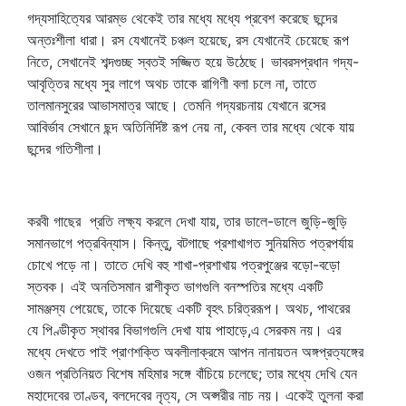
গদ্যসাহিত্যের আরম্ভ থেকেই তার মধ্যে মধ্যে প্রবেশ করেছে ছন্দের
অন্তঃশীলা ধারা। রস যেখানেই চঞ্চল হয়েছে, রস যেখানেই চেয়েছে রূপ
নিতে, সেখানেই শব্দগুচ্ছ স্বতই সজ্জিত হয়ে উঠেছে। ভাবরসপ্রধান গদ্য-
আবৃত্তির মধ্যে সুর লাগে অথচ তাকে রাগিণী বলা চলে না, তাতে
তালমানসুরের আভাসমাত্র আছে। তেমনি গদ্যরচনায় যেখানে রসের
আবির্ভাব সেখানে ছন্দ অতিনির্দিষ্ট রূপ নেয় না, কেবল তার মধ্যে থেকে যায়
ছন্দের গতিশীলা।
করবী গাছের প্রতি লক্ষ্য করলে দেখা যায়, তার ডালে-ডালে জুড়ি-জুড়ি
সমানভাগে পত্রবিন্যাস। কিন্তু, বটগাছে প্রশাখাগত সুনিয়মিত পত্রপর্যায়
চোখে পড়ে না। তাতে দেখি বহু শাখা-প্রশাখায় পত্রপুঞ্জের বড়ো-বড়ো
স্তবক। এই অনতিসমান রাশীকৃত ভাগগুলি বনস্পতির মধ্যে একটি
সামঞ্জস্য পেয়েছে, তাকে দিয়েছে একটি বৃহৎ চরিত্ররূপ। অথচ, পাথরের
যে পিণ্ডীকৃত স্থাবর বিভাগগুলি দেখা যায় পাহাড়ে,এ সেরকম নয়। এর
মধ্যে দেখতে পাই প্রাণশক্তি অবলীলাক্রমে আপন নানায়তন অঙ্গপ্রত্যঙ্গের
ওজন প্রতিনিয়ত বিশেষ মহিমার সঙ্গে বাঁচিয়ে চলেছে; তার মধ্যে দেখি যেন
মহাদেবের তাণ্ডব, বলদেবের নৃত্য, সে অপ্সরীর নাচ নয়। একেই তুলনা করা