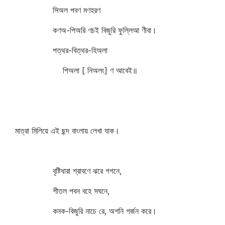
সিঅল পবণ মণহরণ
কণঅ-পিঅরি ণচই বিজুরি ফুল্লিআ ণীবা।
পত্থর-বিত্থর-হিঅলা
পিঅলা [ নিঅলং] ণ আবেই॥
মাত্রা মিলিয়ে এই ছন্দ বাংলায় লেখা যাক।
বৃষ্টিধারা শ্রাবণে ঝরে গগনে,
শীতল পবন বহে সঘনে,
কনক-বিজুরি নাচে রে, অশনি গর্জন করে।