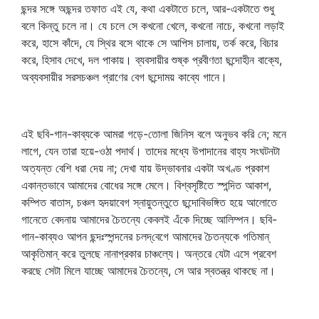
ছন্দর সঙ্গে অছন্দর তফাত এই যে, কথা একটাতে চলে, আর-একটাতে শুধু
বলে কিন্তু চলে না। যে চলে সে কখনো খেলে, কখনো নাচে, কখনো লড়াই
করে, হাসে কাঁদে, যে স্থির বসে থাকে সে আপিস চালায়, তর্ক করে, বিচার
করে, হিসাব দেখে, দল পাকায়। ব্যবসায়ীর শুষ্ক প্রবীণতা ছন্দোহীন বাক্যে,
অব্যবসায়ীর সরসচঞ্চল প্রাণের বেগ ছন্দোময় কাব্যে গানে।
এই ছবি-গান-কাব্যকে আমরা গড়ে-তোলা জিনিস বলে অনুভব করি নে; মনে
লাগে, যেন তারা হয়ে-ওঠা পদার্থ। তাদের মধ্যে উপাদানের বাহ্য সংঘটনটা
অত্যন্ত বেশি ধরা দেয় না; দেখা যায় উদ্ভাবনার একটা অখণ্ড প্রকাশ
একান্তভাবে আমাদের বোধের সঙ্গে মেলে। বিশ্বসৃষ্টিতে স্পন্দিত আকাশ,
কম্পিত বাতাস, চঞ্চল হৃদয়াবেগ স্নায়ুতন্তুতে ছন্দোবিভঙ্গিত হয়ে আলোতে
গানেতে বেদনায় আমাদের চৈতন্যে কেবলই এঁকে দিচ্ছে আলিম্পন। ছবি-
গান-কাব্যও আপন ছন্দঃস্পন্দনের চলদ্‌বেগে আমাদের চৈতন্যকে গতিমান্‌
আকৃতিমান্‌ করে তুলছে নানাপ্রকার চাঞ্চল্যে। অন্তরে যেটা এসে প্রবেশ
করছে সেটা মিলে যাচ্ছে আমাদের চৈতন্যে, সে আর স্বতন্ত্র থাকছে না।