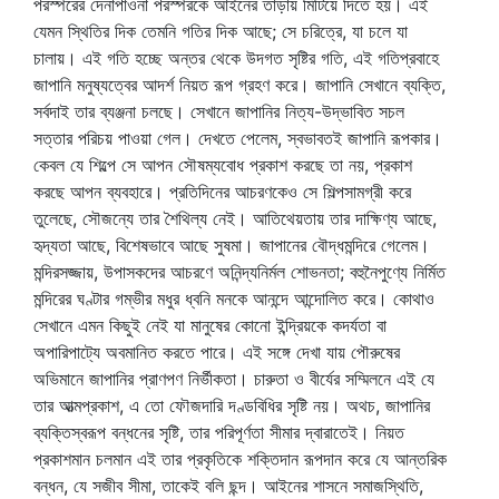
পরস্পরের দেনাপাওনা পরস্পরকে আইনের তাড়ায় মিটিয়ে দিতে হয়। এই
যেমন স্থিতির দিক তেমনি গতির দিক আছে; সে চরিত্রে, যা চলে যা
চালায়। এই গতি হচ্ছে অন্তর থেকে উদগত সৃষ্টির গতি, এই গতিপ্রবাহে
জাপানি মনুষ্যত্বের আদর্শ নিয়ত রূপ গ্রহণ করে। জাপানি সেখানে ব্যক্তি,
সর্বদাই তার ব্যঞ্জনা চলছে। সেখানে জাপানির নিত্য-উদ্ভাবিত সচল
সত্তার পরিচয় পাওয়া গেল। দেখতে পেলেম, স্বভাবতই জাপানি রূপকার।
কেবল যে শিল্পে সে আপন সৌষম্যবোধ প্রকাশ করছে তা নয়, প্রকাশ
করছে আপন ব্যবহারে। প্রতিদিনের আচরণকেও সে শিল্পসামগ্রী করে
তুলেছে, সৌজন্যে তার শৈথিল্য নেই। আতিথেয়তায় তার দাক্ষিণ্য আছে,
হৃদ্যতা আছে, বিশেষভাবে আছে সুষমা। জাপানের বৌদ্ধমন্দিরে গেলেম।
মন্দিরসজ্জায়, উপাসকদের আচরণে অনিন্দ্যনির্মল শোভনতা; বহুনৈপুণ্যে নির্মিত
মন্দিরের ঘণ্টার গম্ভীর মধুর ধ্বনি মনকে আনন্দে আন্দোলিত করে। কোথাও
সেখানে এমন কিছুই নেই যা মানুষের কোনো ইন্দ্রিয়কে কদর্যতা বা
অপারিপাট্যে অবমানিত করতে পারে। এই সঙ্গে দেখা যায় পৌরুষের
অভিমানে জাপানির প্রাণপণ নির্ভীকতা। চারুতা ও বীর্যের সম্মিলনে এই যে
তার আত্মপ্রকাশ, এ তো ফৌজদারি দণ্ডবিধির সৃষ্টি নয়। অথচ, জাপানির
ব্যক্তিস্বরূপ বন্ধনের সৃষ্টি, তার পরিপূর্ণতা সীমার দ্বারাতেই। নিয়ত
প্রকাশমান চলমান এই তার প্রকৃতিকে শক্তিদান রূপদান করে যে আন্তরিক
বন্ধন, যে সজীব সীমা, তাকেই বলি ছন্দ। আইনের শাসনে সমাজস্থিতি,