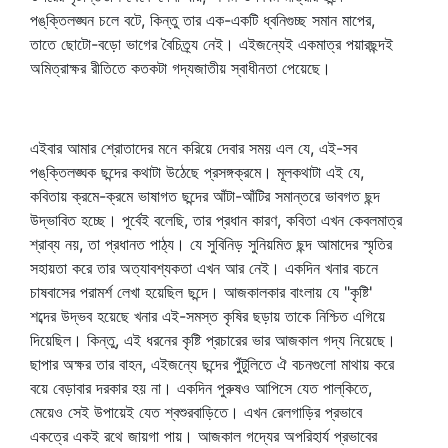
পঙ্‌ক্তিলঙ্ঘন চলে বটে, কিন্তু তার এক-একটি ধ্বনিগুচ্ছ সমান মাপের,
তাতে ছোটো-বড়ো ভাগের বৈচিত্র্য নেই। এইজন্যেই একমাত্র পয়ারছন্দই
অমিত্রাক্ষর রীতিতে কতকটা গদ্যজাতীয় স্বাধীনতা পেয়েছে।
এইবার আমার শ্রোতাদের মনে করিয়ে দেবার সময় এল যে, এই-সব
পঙ্‌ক্তিলঙ্ঘক ছন্দের কথাটা উঠেছে প্রসঙ্গক্রমে। মূলকথাটা এই যে,
কবিতায় ক্রমে-ক্রমে ভাষাগত ছন্দের আঁটা-আঁটির সমান্তরে ভাবগত ছন্দ
উদ্ভাবিত হচ্ছে। পূর্বেই বলেছি, তার প্রধান কারণ, কবিতা এখন কেবলমাত্র
শ্রাব্য নয়, তা প্রধানত পাঠ্য। যে সুবিনিড় সুনিয়মিত ছন্দ আমাদের স্মৃতির
সহায়তা করে তার অত্যাবশ্যকতা এখন আর নেই। একদিন খনার বচনে
চাষবাসের পরামর্শ লেখা হয়েছিল ছন্দে। আজকালকার বাংলায় যে "কৃষ্টি'
শব্দের উদ্ভব হয়েছে খনার এই-সমস্ত কৃষির ছড়ায় তাকে নিশ্চিত এগিয়ে
দিয়েছিল। কিন্তু, এই ধরনের কৃষ্টি প্রচারের ভার আজকাল গদ্য নিয়েছে।
ছাপার অক্ষর তার বাহন, এইজন্যে ছন্দের পুঁটুলিতে ঐ বচনগুলো মাথায় করে
বয়ে বেড়াবার দরকার হয় না। একদিন পুরুষও আপিসে যেত পাল্‌কিতে,
মেয়েও সেই উপায়েই যেত শ্বশুরবাড়িতে। এখন রেলগাড়ির প্রভাবে
একত্রে একই রথে জায়গা পায়। আজকাল গদ্যের অপরিহার্য প্রভাবের