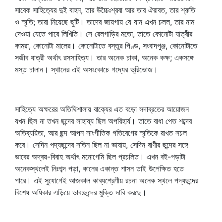
সাবেক সাহিত্যের দুই বাহন, তার উচ্চৈঃশ্রবা আর তার ঐরাবত, তার শ্রুতি
ও স্মৃতি; তারা নিয়েছে ছুটি। তাদের জায়গায় যে যান এখন চলল, তার নাম
দেওয়া যেতে পারে লিখিতি। সে রেলগাড়ির মতো, তাতে কোনোটা যাত্রীর
কামরা, কোনোটা মালের। কোনোটাতে বস্তুর পিণ্ড, সংবাদপুঞ্জ, কোনোটাতে
সজীব যাত্রী অর্থাৎ রসসাহিত্য। তার অনেক চাকা, অনেক কক্ষ; একসঙ্গে
মস্ত চালান। স্থানের এই অসংকোচে গদ্যের ভূরিভোজ।
সাহিত্যে অক্ষরের অতিথিশালায় বাক্যের এত বড়ো সদাব্রতের আয়োজন
যখন ছিল না তখন ছন্দের সাহায্য ছিল অপরিহার্য। তাতে বাধা পেত শব্দের
অতিব্যয়িতা, আর ছন্দ আপন সাংগীতিক গতিবেগের স্মৃতিকে রাখত সচল
করে। সেদিন পদ্যছন্দের সতিন ছিল না ভাষায়, সেদিন বাণীর ছন্দের সঙ্গে
ভাবের অদ্বয়-বিবাহ অর্থাৎ মনোগেমি ছিল প্রচলিত। এখন বই-পড়াটা
অনেকস্থলেই নিঃশব্দ পড়া, কানের একান্ত শাসন তাই উপেক্ষিত হতে
পারে। এই সুযোগেই আজকাল কাব্যশ্রেণীয় রচনা অনেক স্থলে পদ্যছন্দের
বিশেষ অধিকার এড়িয়ে ভাবচ্ছন্দের মুক্তি দাবি করছে।