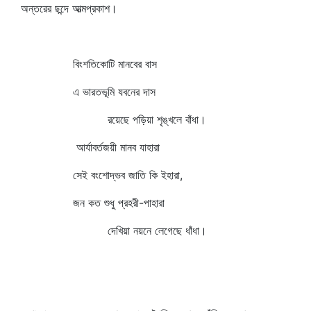
অন্তরের ছন্দে আত্মপ্রকাশ।
বিংশতিকোটি মানবের বাস
এ ভারতভূমি যবনের দাস
রয়েছে পড়িয়া শৃঙ্খলে বাঁধা।
আর্যাবর্তজয়ী মানব যাহারা
সেই বংশোদ্ভব জাতি কি ইহারা,
জন কত শুধু প্রহরী-পাহারা
দেখিয়া নয়নে লেগেছে ধাঁধা।