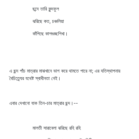
ছন্দে তারি কুন্দফুল
ঝরিছে কত, চঞ্চলিয়া
কাঁপিছে কাশগুচ্ছশিখা।
এ ছন্দ পাঁচ মাত্রার মাঝখানে ভাগ করে থামতে পারে না; এর যতিস্থাপনায়
বৈচিত্র্যের যথেষ্ট স্বাধীনতা নেই।
এবার দেখানো যাক তিন-চার মাত্রার ছন্দ।--
মালতী সারাবেলা ঝরিছে রহি রহি