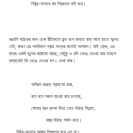
নিষ্ঠুর-অন্তর মম প্রিয়তম নাই ঘরে।
বাঙালি পাঠকের কান একে রীতিমতো ছন্দ বলে মানতে বাধা পাবে তাতে সন্দেহ
নেই, কারণ এর পদবিভাগ প্রায় গদ্যের মতোই অসমান। যাই হোক, এর
মধ্যে একটা ছন্দের কাঠামো আছে; সেটুকু ও যদি ভেঙে দেওয়া যায় তাহলে
কাব্যকেই কি ভেঙে দেওয়া হল। দেখা যাক।
অবিরল ঝরছে শ্রাবণের ধারা,
বনে বনে সজল হাওয়া বয়ে চলেছে,
সোনার বরন ঝলক দিয়ে নেচে উঠছে বিদ্যুৎ,
বজ্র উঠছে গর্জন করে।
নিষ্ঠুর-অন্তর আমার প্রিয়তম ঘরে এল না।