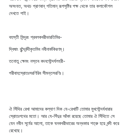
অসংযত, অথচ প্রাণবান্‌ গতিমান্‌ রূপসৃষ্টির পক্ষ থেকে তার কলাকৌশল
দেখতে পাই।
বহস্তী সিন্দূরং প্রবলকবরীভারতিমির-
দ্বিষাং বৃন্দৈর্বন্দীকৃতমিব নবীনার্ককিরণম্‌।
তনোতু ক্ষেমং নস্তব বদনসৌন্দর্যলহরী-
পরীবাহস্রোতঃসরণিরিব সীমন্তসরণিঃ।
ঐ সিঁথির রেখা আমাদের কল্যাণ দিক যে-রেখাটি তোমার মুখসৌন্দর্যধারার
স্রোতঃপথের মতো। আর যে-সিঁদুর আঁকা রয়েছে তোমার ঐ সিঁথিতে সে
যেন নবীন সূর্যের আলো, তাকে ঘনকবরীভারের অন্ধকার শত্রু হয়ে বন্দী করে
রেখেছে।