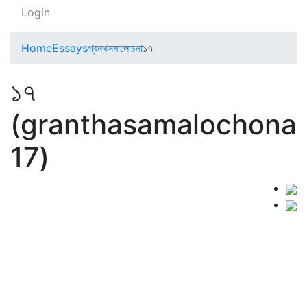
Login
Home
Essays
গ্রন্থসমালোচনা
১৭
১৭
(granthasamalochona
17)