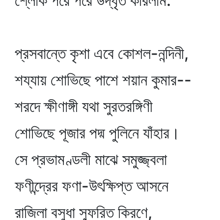
শ্লোক পরে পরে উদ্‌ধৃত করিলাম:
প্রসবান্তে কৃশা এবে কোশল-নন্দিনী,
শয্যায় শোভিছে পাশে শয়ান কুমার--
শরদে ক্ষীণাঙ্গী যথা সুরতরঙ্গিণী
শোভিছে পূজার পদ্ম পুলিনে যাঁহার।
সে প্রভামণ্ডলী মাঝে সমুজ্জ্বলা
ফণীন্দ্রের ফণা-উৎক্ষিপ্ত আসনে
রাজিলা বসুধা স্ফুরিত কিরণে,