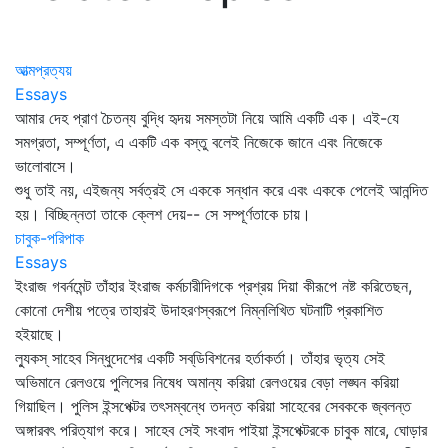
আত্মপ্রত্যয়
Essays
আমার দেহ প্রাণ চৈতন্য বুদ্ধি হৃদয় সমস্তটা নিয়ে আমি একটি এক। এই-যে
সমগ্রতা, সম্পূর্ণতা, এ একটি এক বস্তু বলেই নিজেকে জানে এবং নিজেকে
ভালোবাসে।
শুধু তাই নয়, এইজন্য সর্বত্রই সে এককে সন্ধান করে এবং এককে পেলেই আনন্দিত
হয়। বিচ্ছিন্নতা তাকে ক্লেশ দেয়-- সে সম্পূর্ণতাকে চায়।
চাবুক-পরিপাক
Essays
ইংরাজ গবর্নমেন্ট তাঁহার ইংরাজ কর্মচারীদিগকে প্রশ্রয় দিয়া কীরূপে নষ্ট করিতেছন,
কোনো দেশীয় পত্রে তাহারই উদাহরণস্বরূপে নিম্নলিখিত ঘটনাটি প্রকাশিত
হইয়াছে।
ল্যুকস্‌ সাহেব সিন্ধুদেশের একটি সব্‌ডিবিশনের হর্তাকর্তা। তাঁহার ভৃত্য সেই
অভিমানে রেলওয়ে পুলিসের নিষেধ অমান্য করিয়া রেলওয়ের বেড়া লঙ্ঘন করিয়া
গিয়াছিল। পুলিস ইন্সপেক্টর তৎসম্বন্ধে তদন্ত করিয়া সাহেবের সেবককে জ্বলন্ত
অঙ্গারবৎ পরিত্যাগ করে। সাহেব সেই সংবাদ পাইয়া ইন্সপেক্টরকে চাবুক মারে, ঘোড়ার