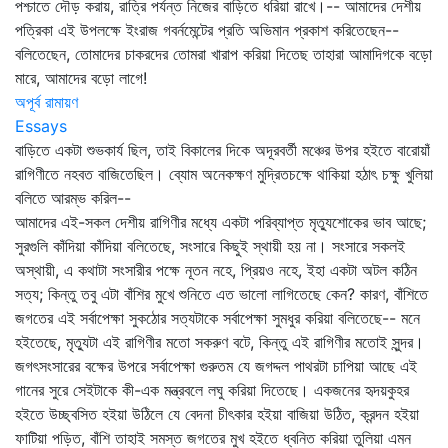
পশ্চাতে দৌড় করায়, রাত্রি পর্যন্ত নিজের বাড়িতে ধরিয়া রাখে।-- আমাদের দেশীয়
পত্রিকা এই উপলক্ষে ইংরাজ গবর্নমেন্টের প্রতি অভিমান প্রকাশ করিতেছেন--
বলিতেছেন, তোমাদের চাকরদের তোমরা খারাপ করিয়া দিতেছ তাহারা আমাদিগকে বড়ো
মারে, আমাদের বড়ো লাগে!
অপূর্ব রামায়ণ
Essays
বাড়িতে একটা শুভকার্য ছিল, তাই বিকালের দিকে অদূরবর্তী মঞ্চের উপর হইতে বারোয়াঁ
রাগিণীতে নহবত বাজিতেছিল। ব্যোম অনেকক্ষণ মুদ্রিতচক্ষে থাকিয়া হঠাৎ চক্ষু খুলিয়া
বলিতে আরম্ভ করিল--
আমাদের এই-সকল দেশীয় রাগিণীর মধ্যে একটা পরিব্যাপ্ত মৃত্যুশোকের ভাব আছে;
সুরগুলি কাঁদিয়া কাঁদিয়া বলিতেছে, সংসারে কিছুই স্থায়ী হয় না। সংসারে সকলই
অস্থায়ী, এ কথাটা সংসারীর পক্ষে নূতন নহে, প্রিয়ও নহে, ইহা একটা অটল কঠিন
সত্য; কিন্তু তবু এটা বাঁশির মুখে শুনিতে এত ভালো লাগিতেছে কেন? কারণ, বাঁশিতে
জগতের এই সর্বাপেক্ষা সুকঠোর সত্যটাকে সর্বাপেক্ষা সুমধুর করিয়া বলিতেছে-- মনে
হইতেছে, মৃত্যুটা এই রাগিণীর মতো সকরুণ বটে, কিন্তু এই রাগিণীর মতোই সুন্দর।
জগৎসংসারের বক্ষের উপরে সর্বাপেক্ষা গুরুতম যে জগদ্দল পাথরটা চাপিয়া আছে এই
গানের সুরে সেইটাকে কী-এক মন্ত্রবলে লঘু করিয়া দিতেছে। একজনের হৃদয়কুহর
হইতে উচ্ছ্বসিত হইয়া উঠিলে যে বেদনা চীৎকার হইয়া বাজিয়া উঠিত, ক্রন্দন হইয়া
ফাটিয়া পড়িত, বাঁশি তাহাই সমস্ত জগতের মুখ হইতে ধ্বনিত করিয়া তুলিয়া এমন