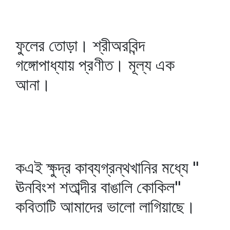
ফুলের তোড়া। শ্রীঅরবিন্দ
গঙ্গোপাধ্যায় প্রণীত। মূল্য এক
আনা।
কএই ক্ষুদ্র কাব্যগ্রন্থখানির মধ্যে "
ঊনবিংশ শতাব্দীর বাঙালি কোকিল"
কবিতাটি আমাদের ভালো লাগিয়াছে।