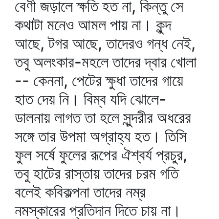
বেণী জড়ালে ক্ষতি হত না, কিন্তু সে
কথাটা মনেও আমল পায় না। কুন্দ
আছে, টগর আছে, তাদেরও গন্ধ নেই,
তবু অলংকার-মহলে তাদের দ্বার খোলা
-- কেননা, পেটের ক্ষুধা তাদের গায়ে
হাত দেয় নি। বিম্ব যদি ঝোলে-
ডালনায় লাগত তা হলে সুন্দরীর অধরের
সঙ্গে তার উপমা অগ্রাহ্য হত। তিসি
ফুল সর্ষে ফুলের রূপের ঐশ্বর্য প্রচুর,
তবু হাটের রাস্তায় তাদের চরম গতি
বলেই কবিকল্পনা তাদের নম্র
নমস্কারের প্রতিদান দিতে চায় না।