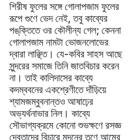
শিরীষ ফুলের সঙ্গে গোলাপজাম ফুলের
রূপে গুণে ভেদ নেই, তবু কাব্যের
পঙ্‌ক্তিতে ওর কৌলীন্য গেল; কেননা
গোলাপজাম নামটা ভোজনলোভের
দ্বারা লাঞ্ছিত। যে-কবির সাহস আছে
সুন্দরের সমাজে তিনি জাতবিচার করেন
না। তাই কালিদাসের কাব্যে
কদম্ববনের একশ্রেণীতে দাঁড়িয়ে
শ্যামজম্বুবনান্তও আষাঢ়ের
অভ্যর্থনাভার নিল। কাব্যে
সৌভাগ্যক্রমে কোনো শুভক্ষণে রসজ্ঞ
দেবতাদের বিচারে মদনের তুণে আমের