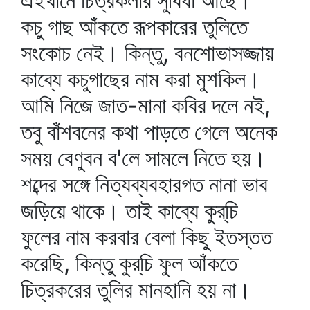
এইখানে চিত্রকলার সুবিধা আছে।
কচু গাছ আঁকতে রূপকারের তুলিতে
সংকোচ নেই। কিন্তু, বনশোভাসজ্জায়
কাব্যে কচুগাছের নাম করা মুশকিল।
আমি নিজে জাত-মানা কবির দলে নই,
তবু বাঁশবনের কথা পাড়তে গেলে অনেক
সময় বেণুবন ব'লে সামলে নিতে হয়।
শব্দের সঙ্গে নিত্যব্যবহারগত নানা ভাব
জড়িয়ে থাকে। তাই কাব্যে কুর্‌চি
ফুলের নাম করবার বেলা কিছু ইতস্তত
করেছি, কিন্তু কুর্‌চি ফুল আঁকতে
চিত্রকরের তুলির মানহানি হয় না।