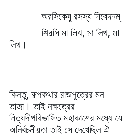
অরসিকেষু রসস্য নিবেদনম্‌
শিরসি মা লিখ, মা লিখ, মা
লিখ।
কিন্তু, রূপকথার রাজপুত্রের মন
তাজা। তাই নক্ষত্রের
নিত্যদীপবিভাসিত মহাকাশের মধ্যে যে
অনির্বচনীয়তা তাই সে দেখেছিল ঐ