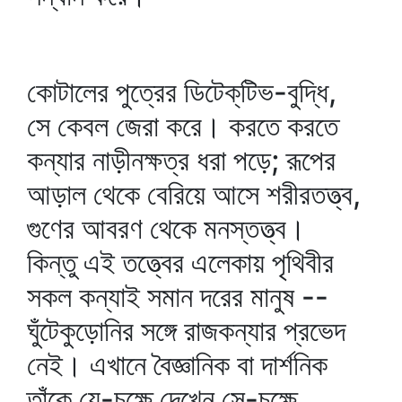
কোটালের পুত্রের ডিটেক্‌টিভ-বুদ্ধি,
সে কেবল জেরা করে। করতে করতে
কন্যার নাড়ীনক্ষত্র ধরা পড়ে; রূপের
আড়াল থেকে বেরিয়ে আসে শরীরতত্ত্ব,
গুণের আবরণ থেকে মনস্তত্ত্ব।
কিন্তু এই তত্ত্বের এলেকায় পৃথিবীর
সকল কন্যাই সমান দরের মানুষ --
ঘুঁটেকুড়োনির সঙ্গে রাজকন্যার প্রভেদ
নেই। এখানে বৈজ্ঞানিক বা দার্শনিক
তাঁকে যে-চক্ষে দেখেন সে-চক্ষে