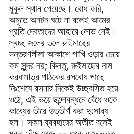
মুকুল স্থান পেয়েছে। বোধ করি,
অমৃতে অনটন ঘটে না বলেই আমের
প্রতি দেবতাদের আহারে লোভ নেই।
স্বচ্ছ জলের তলে রুইমাছের
সন্তরণলীলা আকাশে পাখি ওড়ার চেয়ে
কম সুন্দর নয়; কিন্তু, রুইমাছের নাম
করবামাত্র পাঠকের রসবোধ পাছে
নিঃশেষে রসনার দিকেই উচ্ছ্বসিত হয়ে
ওঠে, এই ভয়ে ছন্দোবন্ধনে বেঁধে ওকে
কাব্যের তীরে উত্তীর্ণ করা দুঃসাধ্য
হল। সকল ব্যবহারের অতীত বলেই
মকর বেঁচে গেছে -- ওকে বাহনভুক্ত