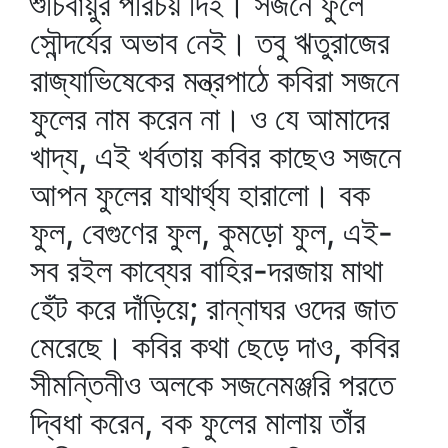
শুচিবায়ুর পরিচয় দিই। সজনে ফুলে
সৌন্দর্যের অভাব নেই। তবু ঋতুরাজের
রাজ্যাভিষেকের মন্ত্রপাঠে কবিরা সজনে
ফুলের নাম করেন না। ও যে আমাদের
খাদ্য, এই খর্বতায় কবির কাছেও সজনে
আপন ফুলের যাথার্থ্য হারালো। বক
ফুল, বেগুণের ফুল, কুমড়ো ফুল, এই-
সব রইল কাব্যের বাহির-দরজায় মাথা
হেঁট করে দাঁড়িয়ে; রান্নাঘর ওদের জাত
মেরেছে। কবির কথা ছেড়ে দাও, কবির
সীমন্তিনীও অলকে সজনেমঞ্জরি পরতে
দ্বিধা করেন, বক ফুলের মালায় তাঁর