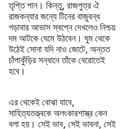
তৃপ্তি পান। কিন্তু, রাজপুত্র ঐ
রাজকন্যার জন্যে টিনের বাজুবন্ধ
গড়াবার আভাস স্বপ্নে দেখলেও নিশ্চয়
দম আটকে ঘেমে উঠবেন। ঘুম থেকে
উঠেই সোনা যদি নাও জোটে, অন্তত
চাঁপাকুঁড়ির সন্ধানে তাঁকে বেরোতেই
হবে।
এর থেকেই বোঝা যাবে,
সাহিত্যতত্ত্বকে অলংকারশাস্ত্র কেন
বলা হয়। সেই ভাব, সেই ভাবনা, সেই