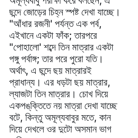
অমূল্যবাবু পরীক্ষা করে বলছেন, এ
ছন্দে জোড়ের চিহ্ন স্পষ্ট দেখা যাচ্ছে।
"আঁধার রজনী' পর্যন্ত এক পর্ব,
এইখানে একটা ফাঁক; তারপরে
"পোহালো' শব্দে তিন মাত্রার একটা
পঙ্গু পর্বাঙ্গ; তার পরে পুরো যতি।
অর্থাৎ, এ ছন্দে ছয় মাত্রারই
প্রাধান্য। এর ধড়টা ছয় মাত্রার,
ল্যাজটা তিন মাত্রার। চোখ দিয়ে
একপঙ্‌ক্তিতে নয় মাত্রা দেখা যাচ্ছে
বটে, কিন্তু অমূল্যবাবুর মতে, কান
দিয়ে দেখলে ওর দুটো অসমান ভাগ