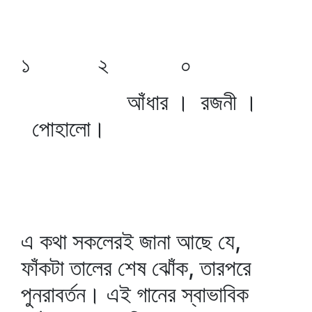
১ ২ ০
আঁধার । রজনী ।
পোহালো।
এ কথা সকলেরই জানা আছে যে,
ফাঁকটা তালের শেষ ঝোঁক, তারপরে
পুনরাবর্তন। এই গানের স্বাভাবিক