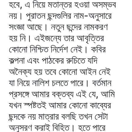
হবে, এ নিয়ে মতান্তর হওয়া অসম্ভব
নয়। পুরাতন ছন্দগুলির নাম-অনুসারে
সংজ্ঞা আছে। নতুন ছন্দের নামকরণ
হয় নি। এইজন্যে তার আবৃত্তির
কোনো নিশ্চিত নির্দেশ নেই। কবির
কল্পনা এবং পাঠকের রুচিতে যদি
অনৈক্য হয় তবে কোনো আইন নেই
যা নিয়ে নালিশ চলতে পারে। বর্তমান
প্রসঙ্গে আমার বক্তব্য এই যে, আমি
যখন স্পষ্টতই আমার কোনো কাব্যের
ছন্দকে নয় মাত্রার বলছি তখন সেটা
অনুসরণ করাই বিহিত। হতে পারে