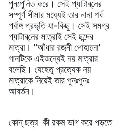
পুনঃপুনিত করে। সেই প্যাটার্‌নের
সম্পূর্ণ সীমার মধ্যেই তার নানা পর্ব
পর্বাঙ্গ প্রভৃতি যা-কিছু। সেই সমগ্র
প্যাটার্‌নের মাত্রাই সেই ছন্দের
মাত্রা। "আঁধার রজনী পোহালো'
গানটিকে এইজন্যেই নয় মাত্রার
বলেছি। যেহেতু প্রত্যেক নয়
মাত্রাকে নিয়েই তার পুনঃপুনঃ
আবর্তন।
কোন্‌ ছত্র কী রকম ভাগ করে পড়তে