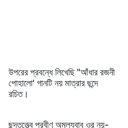
উপরের প্রবন্ধে লিখেছি "আঁধার রজনী
পোহালো' গানটি নয় মাত্রার ছন্দে
রচিত।
ছন্দতত্ত্বে প্রবীণ অমূল্যবাবু ওর নয়-