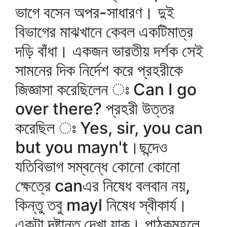
ভাগে বসেন অপর-সাধারণ। দুই
বিভাগের মাঝখানে কেবল একটিমাত্র
দড়ি বাঁধা। একজন ভারতীয় দর্শক সেই
সামনের দিক নির্দেশ করে প্রহরীকে
জিজ্ঞাসা করেছিলেন ঃ Can I go
over there? প্রহরী উত্তর
করেছিল ঃ Yes, sir, you can
but you mayn't।ছন্দেও
যতিবিভাগ সম্বন্ধে কোনো কোনো
ক্ষেত্রে canএর নিষেধ বলবান নয়,
কিন্তু তবু mayl নিষেধ স্বীকার্য।
একটা দৃষ্টান্ত দেখা যাক। পাঠকমহলে