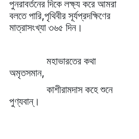
পুনরাবর্তনের দিকে লক্ষ্য করে আমরা
বলতে পারি,পৃথিবীর সূর্যপ্রদক্ষিণের
মাত্রাসংখ্যা ৩৬৫ দিন।
মহাভারতের কথা
অমৃতসমান,
কাশীরামদাস কহে শুনে
পুণ্যবান্‌।