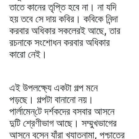
তাতে কানের তৃপ্তি হবে না। না যদি
হয় তবে সে দায় কবির। কবিকে নিন্দা
করবার অধিকার সকলেরই আছে, তার
রচনাকে সংশোধন করবার অধিকার
কারো নেই।
এই উপলক্ষ্যে একটা গল্প মনে
পড়ছে। গল্পটা বানানো নয়।
পার্লামেন্‌টে দর্শকদের বসবার আসনে
দুটি শ্রেণীভাগ আছে। সম্মুখভাগের
আসনে বসেন যাঁরা খ্যাতনামা, পশ্চাতের