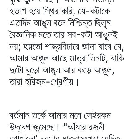
হতাশ হয়ে স্থির করি, যে-কটাকে
এতদিন আঙুল বলে নিশ্চিন্ত ছিলুম
বৈজ্ঞানিক মতে তার সব-কটা আঙুলই
নয়; হয়তো শাস্ত্রবিচারে জানা যাবে যে,
আমার আঙুল আছে মাত্র তিনটি, বাকি
দুটো বুড়ো আঙুল আর কড়ে আঙুল,
তারা হরিজন-শ্রেণীয়।
বর্তমান তর্কে আমার মনে সেইরকম
উদ্‌বেগ জন্মেছে। "আঁধার রজনী
পোহালো' চরণের মাত্রাসংখ্যা যেদিক্‌