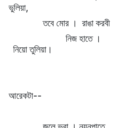
ভুলিয়া,
তবে মোর । রাঙা করবী
নিজ হাতে ।
নিয়ো তুলিয়া।
আরেকটা--
জলে ভরা । নয়নপাতে