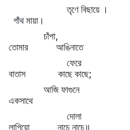
তৃণে বিছায়ে ।
গাঁথ মায়া।
চাঁপা,
তোমার আঙিনাতে
ফেরে
বাতাস কাছে কাছে;
আজি ফাগুনে
একসাথে
দোলা
লাগিয়ো নাচে নাচে॥