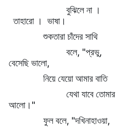
বুঝিলে না ।
তাহারো । ভাষা।
শুকতারা চাঁদের সাথি
বলে, "প্রভু,
বেসেছি ভালো,
নিয়ে যেয়ো আমার বাতি
যেথা যাবে তোমার
আলো।"
ফুল বলে, "দখিনাহাওয়া,