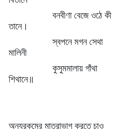
বনবীণা বেজে ওঠে কী
তানে।
স্বপনে মগন সেথা
মালিনী
কুসুমমালায় গাঁথা
শিথানে॥
অন্যরকমের মাত্রাভাগ করতে চাও