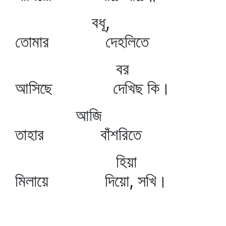
বধূ,
তোমার দেহলিতে
বর
আসিছে দেখিছ কি।
আজি
তাহার বাঁশরিতে
হিয়া
মিলায়ে দিয়ো, সখি।