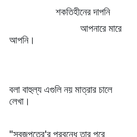
শকতিহীনের দাপনি
আপনারে মারে
আপনি।
বলা বাহুল্য এগুলি নয় মাত্রার চালে
লেখা।
"সবুজপত্রে'র প্রবন্ধে তার পরে