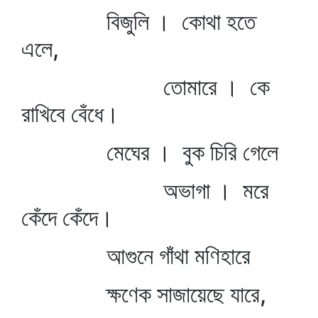
বিজুলি । কোথা হতে
এলে,
তোমারে । কে
রাখিবে বেঁধে।
মেঘের । বুক চিরি গেলে
অভাগা । মরে
কেঁদে কেঁদে।
আগুনে গাঁথা মণিহারে
ক্ষণেক সাজায়েছে যারে,