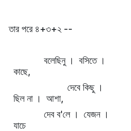
তার পরে ৪+৩+২ --
বলেছিনু । বসিতে ।
কাছে,
দেবে কিছু ।
ছিল না । আশা,
দেব ব'লে । যেজন ।
যাচে