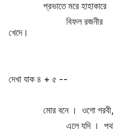
প্রভাতে মরে হাহাকারে
বিফল রজনীর
খেদে।
দেখা যাক ৪ + ৫ --
মোর বনে । ওগো গরবী,
এলে যদি । পথ