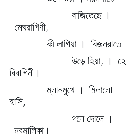
বাজিতেছে ।
মেঘরাগিণী,
কী লাগিয়া । বিজনরাতে
উড়ে হিয়া, । হে
বিবাগিনী।
ম্লানমুখে । মিলালো
হাসি,
গলে দোলে ।
নবমালিকা।