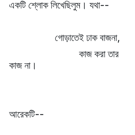
একটি শ্লোক লিখেছিলুম। যথা--
গোড়াতেই ঢাক বাজনা,
কাজ করা তার
কাজ না।
আরেকটি--