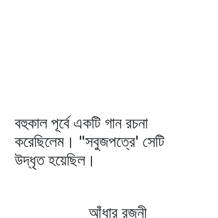
বহুকাল পূর্বে একটি গান রচনা
করেছিলেম। "সবুজপত্রে' সেটি
উদ্‌ধৃত হয়েছিল।
আঁধার রজনী