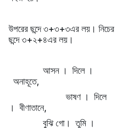
উপরের ছন্দে ৩+৩+৩এর লয়। নিচের
ছন্দে ৩+২+৪এর লয়।
আসন । দিলে ।
অনাহূতে,
ভাষণ । দিলে
। বীণাতানে,
বুঝি গো। তুমি ।