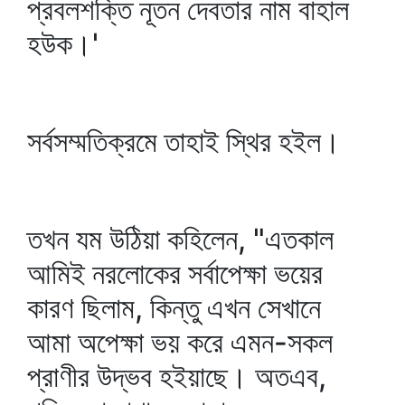
প্রবলশক্তি নূতন দেবতার নাম বাহাল
হউক।'
সর্বসম্মতিক্রমে তাহাই স্থির হইল।
তখন যম উঠিয়া কহিলেন, "এতকাল
আমিই নরলোকের সর্বাপেক্ষা ভয়ের
কারণ ছিলাম, কিন্তু এখন সেখানে
আমা অপেক্ষা ভয় করে এমন-সকল
প্রাণীর উদ্ভব হইয়াছে। অতএব,