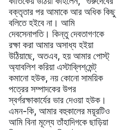
কার্তিকেয় উঠিয়া কহিলেন, "গুরুদেবের
বক্তৃতার পর আমাকে আর অধিক কিছু
বলিতে হইবে না। আমি
দেবসেনাপতি। কিন্তু দেবতাগণকে
রক্ষা করা আমার অসাধ্য হইয়া
উঠিয়াছে, অতএব, হয় আমার পোস্ট্‌
অ্যাবলিশ করিয়া এস্টাব্লিশ্‌মেন্ট্‌
কমানো হউক, নয় কোনো সাময়িক
পত্রের সম্পাদকের উপর
স্বর্গরক্ষাকার্যের ভার দেওয়া হউক।
এমন-কি, আমার বহুকালের ময়ূরটিও
আমি বিনা মূল্যে তাঁহাদিগকে ছাড়িয়া