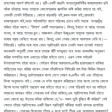
গল্পলেখার আদর্শ বলিলেই হয়। দুটি-একটি বাঙালি অন্তঃপুরবাসিনীর জাজ্বল্যমান ছবি
আঁকা হইয়াছে অথচ তাহাকে কোনোপ্রকার কাল্পনিক ভঙ্গি করিয়া বসানো হয় নাই,
যেমনটি তেমনি উঠিয়াছে। কোনো বাড়াবাড়ি নাই,রকম-সকম নাই,রোমহর্ষণ
ভাষাপ্রয়োগ নাই,অথচ পাঠসমাপ্তি কালে পাঠকের চোখে অতি সহজে অশ্রুবিন্দু
সঞ্চিত হইয়া আসে। "বিলাপ' একটি গদ্যপ্রবন্ধ। কিন্তু ইহাতে না আছে গদ্যের
সংযম, না আছে পদ্যের ছন্দ। আজকাল এইরূপ উচ্ছৃঙ্খল অমূলক প্রবন্ধ বাংলা
ভাষায় প্রায় দেখিতে পাওয়া যায়। কিন্তু এমন লেখার কোনো আবশ্যক দেখি না।--
লিটারেরি। ধ্বনির সঙ্গে সঙ্গে যেমন প্রতিধ্বনি থাকে তেমনি সকল দলেরই পশ্চাতে
কতকগুলি অনুবর্তী লোক থাকে তাহারা খাঁটি দলভুক্ত নহে অথচ ভাবভঙ্গির অনুকরণ
করিয়া দলপতির সঙ্গে একত্রে তরিয়া যাইতে চাহে। এরূপ লোক সর্বত্রই
উপহাস্যাস্পদ হইয়া থাকে। সেইরূপ যাঁহারা সারস্বতমণ্ডলীর ছায়াস্বরূপে থাকিয়া
সাহিত্যের ভড়ং করিয়া থাকেন লেখক তাঁহাদিগকে লিটারেরি নাম দিয়া কিঞ্চিৎ বিদ্রূপ
করিয়াছেন। কিন্তু দুর্ভাগ্যক্রমে বাংলা দেশে সেরূপ মণ্ডলীও নাই এবং তাঁহাদের
ফিকা অনুকরণও নাই। লেখক যে বর্ণনা প্রয়োগ করিয়াছেন তাহা বাংলা দেশের কোনো
বিশেষ দলের প্রতিই প্রয়োগ করা যাইতে পারে না। লেখা পড়িয়াই মনে হয় সাহিত্য
সম্বন্ধে কাহারও সহিত লেখকের তর্ক হইয়া থাকিবে,এবং প্রতিপক্ষের নিকট হইতে
এমন কোনো রূঢ় উত্তর শুনিয়া থাকিবেন যে,"ও- সকল তুমি বুঝিবে কী করিয়া!" সেই
ক্ষোভে তাঁহার প্রতিপক্ষের একটি বিরূপ প্রতিমূর্তি আঁকিয়া অমনি কাগজে ছাপাইয়া
বসিয়াছেন। লেখকের বিবেচনায় তাঁহার এ রচনা যতই তীব্র এবং অসামান্য ব্যঙ্গরসপূর্ণ