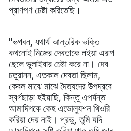
প্রাণপণ চেষ্টা করিতেছি।
"ভগবন্‌, যথার্থ আন্তরিক ভক্তি
কখনোই নিজের দেবতাকে লইয়া এরূপ
ছেলে ভুলাইবার চেষ্টা করে না। দেব
চতুরানন, এতকাল দেবতা ছিলাম,
কেবল মাঝে মাঝে দৈত্যদের উপদ্রবে
স্বর্গছাড়া হইয়াছি, কিন্তু এপর্যন্ত
আমাদিগকে কেহ এভোল্যুশন থিওরি
করিয়া দেয় নাই। প্রভু, তুমি যদি
আমাদিগকে সৃষ্টি করিয়া থাক তুমি জান