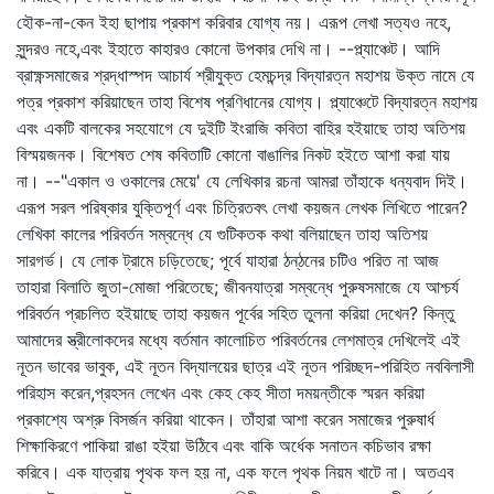
হৌক-না-কেন ইহা ছাপায় প্রকাশ করিবার যোগ্য নয়। এরূপ লেখা সত্যও নহে,
সুন্দরও নহে,এবং ইহাতে কাহারও কোনো উপকার দেখি না। --প্ল্যাঞ্চেট। আদি
ব্রাক্ষ্ণসমাজের শ্রদ্ধাস্পদ আচার্য শ্রীযুক্ত হেমচন্দ্র বিদ্যারত্ন মহাশয় উক্ত নামে যে
পত্র প্রকাশ করিয়াছেন তাহা বিশেষ প্রণিধানের যোগ্য। প্ল্যাঞ্চেটে বিদ্যারত্ন মহাশয়
এবং একটি বালকের সহযোগে যে দুইটি ইংরাজি কবিতা বাহির হইয়াছে তাহা অতিশয়
বিস্ময়জনক। বিশেষত শেষ কবিতাটি কোনো বাঙালির নিকট হইতে আশা করা যায়
না। --"একাল ও ওকালের মেয়ে' যে লেখিকার রচনা আমরা তাঁহাকে ধন্যবাদ দিই।
এরূপ সরল পরিষ্কার যুক্তিপূর্ণ এবং চিত্রিতবৎ লেখা কয়জন লেখক লিখিতে পারেন?
লেখিকা কালের পরিবর্তন সম্বন্ধে যে গুটিকতক কথা বলিয়াছেন তাহা অতিশয়
সারগর্ভ। যে লোক ট্রামে চড়িতেছে; পূর্বে যাহারা ঠন্‌ঠনের চটিও পরিত না আজ
তাহারা বিলাতি জুতা-মোজা পরিতেছে; জীবনযাত্রা সম্বন্ধে পুরুষসমাজে যে আশ্চর্য
পরিবর্তন প্রচলিত হইয়াছে তাহা কয়জন পূর্বের সহিত তুলনা করিয়া দেখেন? কিন্তু
আমাদের স্ত্রীলোকদের মধ্যে বর্তমান কালোচিত পরিবর্তনের লেশমাত্র দেখিলেই এই
নূতন ভাবের ভাবুক, এই নূতন বিদ্যালয়ের ছাত্র এই নূতন পরিচ্ছদ-পরিহিত নববিলাসী
পরিহাস করেন,প্রহসন লেখেন এবং কেহ কেহ সীতা দময়ন্তীকে স্মরন করিয়া
প্রকাশ্যে অশ্রু বিসর্জন করিয়া থাকেন। তাঁহারা আশা করেন সমাজের পুরুষার্ধ
শিক্ষাকিরণে পাকিয়া রাঙা হইয়া উঠিবে এবং বাকি অর্ধেক সনাতন কচিভাব রক্ষা
করিবে। এক যাত্রায় পৃথক ফল হয় না, এক ফলে পৃথক নিয়ম খাটে না। অতএব