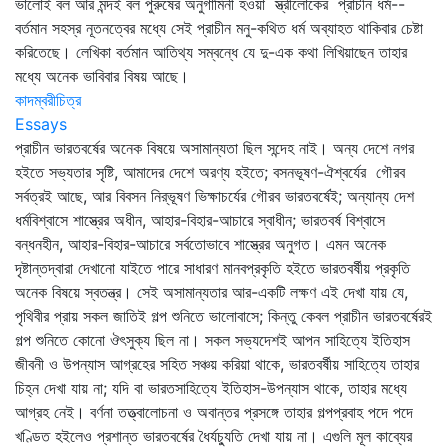
ভালোই বল আর মন্দই বল পুরুষের অনুগামিনী হওয়া স্ত্রীলোকের প্রাচীন ধর্ম--
বর্তমান সহস্র নূতনত্বের মধ্যে সেই প্রাচীন মনু-কথিত ধর্ম অব্যাহত থাকিবার চেষ্টা
করিতেছে। লেখিকা বর্তমান আতিথ্য সম্বন্ধে যে দু-এক কথা লিখিয়াছেন তাহার
মধ্যে অনেক ভাবিবার বিষয় আছে।
কাদম্বরীচিত্র
Essays
প্রাচীন ভারতবর্ষের অনেক বিষয়ে অসামান্যতা ছিল সন্দেহ নাই। অন্য দেশে নগর
হইতে সভ্যতার সৃষ্টি, আমাদের দেশে অরণ্য হইতে; বসনভূষণ-ঐশ্বর্যের গৌরব
সর্বত্রই আছে, আর বিবসন নির্‌ভূষণ ভিক্ষাচর্যের গৌরব ভারতবর্ষেই; অন্যান্য দেশ
ধর্মবিশ্বাসে শাস্ত্রের অধীন, আহার-বিহার-আচারে স্বাধীন; ভারতবর্ষ বিশ্বাসে
বন্ধনহীন, আহার-বিহার-আচারে সর্বতোভাবে শাস্ত্রের অনুগত। এমন অনেক
দৃষ্টান্তদ্বারা দেখানো যাইতে পারে সাধারণ মানবপ্রকৃতি হইতে ভারতবর্ষীয় প্রকৃতি
অনেক বিষয়ে স্বতন্ত্র। সেই অসামান্যতার আর-একটি লক্ষণ এই দেখা যায় যে,
পৃথিবীর প্রায় সকল জাতিই গল্প শুনিতে ভালোবাসে; কিন্তু কেবল প্রাচীন ভারতবর্ষেরই
গল্প শুনিতে কোনো ঔৎসুক্য ছিল না। সকল সভ্যদেশই আপন সাহিত্যে ইতিহাস
জীবনী ও উপন্যাস আগ্রহের সহিত সঞ্চয় করিয়া থাকে, ভারতবর্ষীয় সাহিত্যে তাহার
চিহ্ন দেখা যায় না; যদি বা ভারতসাহিত্যে ইতিহাস-উপন্যাস থাকে, তাহার মধ্যে
আগ্রহ নেই। বর্ণনা তত্ত্বালোচনা ও অবান্তর প্রসঙ্গে তাহার গল্পপ্রবাহ পদে পদে
খণ্ডিত হইলেও প্রশান্ত ভারতবর্ষের ধৈর্যচ্যুতি দেখা যায় না। এগুলি মূল কাব্যের