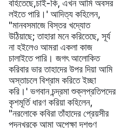
বহিতেছে,চাই-কি, এখন আমি অবসর
লইতে পারি।' আদিত্য কহিলেন,
"মানবসমাজে বিস্তর খদ্যোত
উঠিয়াছে; তাহারা মনে করিতেছে, সূর্য
না হইলেও আমরা একলা কাজ
চালাইতে পারি। জগৎ আলোকিত
করিবার ভার তাহাদের উপর দিয়া আমি
অস্তাচলে বিশ্রাম করিতে ইচ্ছা
করি।' ভগবান চন্দ্রমা শুক্লপ্রতিপদের
কৃশমূর্তি ধারণ করিয়া কহিলেন,
"নরলোকে কবিরা তাঁহাদের প্রেয়সীর
পদনখরকে আমা অপেক্ষা দশগুণ