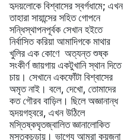
হৃদয়লোকে বিশ্বাসের স্বর্গধামে; এখন
তাহারা সায়ান্সের সহিত গোপনে
সন্ধিস্থাপনপূর্বক সেখান হইতে
নির্বাসিত করিয়া আমাদিগকে মাথার
খুলির এক কোণে অত্যন্ত শুষ্ক
সংকীর্ণ জায়গায় একটুখানি স্থান দিতে
চায়। সেখানে একফোঁটা বিশ্বাসের
অমৃত নাই। বলে, দেখো, তোমাদের
কত গৌরব বাড়িল। ছিলে অজ্ঞানান্ধ
হৃদয়গহ্বরে, এখন উঠিলে
মস্তিষ্কঘৃতজ্বালিত জ্ঞানালোকিত
মস্তকচূড়ায়। ভাগ্যে আমরা কয়জনা