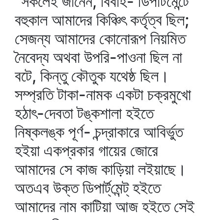
"সকলেই জানেন, বিবাহ- ডিপার্টমেন্টে
বহুকাল আমাদের কিঞ্চিৎ কর্তৃত্ব ছিল;
সেজন্য আমাদের কোনোরূপ নিয়মিত
নৈবেদ্য অথবা উপরি-পাওনা ছিল না
বটে, কিন্তু কৌতুক যথেষ্ঠ ছিল।
সম্প্রতি টাকা-নামক একটা চক্রমুখো
হঠাৎ-দেবতা টঙ্কশালা হইতে
নিষ্কলঙ্ক পূর্ণ- চন্দ্রাকারে আবির্ভুত
হইয়া একপ্রকার গায়ের জোরে
আমাদের সে কাজ কাড়িয়া লইয়াছে।
অতএব উক্ত ডিপার্ট্‌মেন্ট্‌ হইতে
আমাদের নাম কাটিয়া আজ হইতে সেই