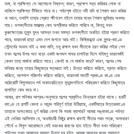
অঙ্গ, না প্রক্ষিপ্ত সে আলোচনা নিষ্ফল; কারণ, প্রক্ষেপ সহ্য করিবার লোক না
থাকিলে প্রক্ষিপ্ত টিকিতে পারে না। পর্বতশৃঙ্গ হইতে নদী যদি বা শৈবাল বহন করিয়া
না আনে, তথাপি তাহার স্রোত ক্ষীণবেগ হইলে তাহার মধ্যে শৈবাল জন্মিবার অবসর
পায়। ভগবদ্‌গীতার মাহাত্ম্য কেহ অস্বীকার করিতে পারিবে না, কিন্তু যখন
কুরুক্ষেত্রের তুমুল যুদ্ধ আসন্ন তখন সমস্ত ভগবদ্‌গীতা অবহিত হইয়া শ্রবণ করিতে
পারে, ভারতবর্ষ ছাড়া এমন দেশ জগতে আর নাই। কিষ্কিন্ধ্যা এবং সুন্দর-কাণ্ডে
সৌন্দর্যের অভাব নাই এ কথা মানি, তবু রাক্ষস যখন সীতাকে হরণ করিয়া লইয়া গেল
তখন গল্পের উপর অত বড়ো একটা জগদ্দল পাথর চাপাইয়া দিলে সহিষ্ণু ভারতবর্ষই
কেবল তাহা মার্জনা করিতে পারে। কেনই বা সে মার্জনা করে? কারণ, গল্পের শেষ
শুনিবার জন্য তাহার কিছুমাত্র সত্বরতা নাই। চিন্তা করিতে করিতে, প্রশ্ন করিতে
করিতে, আশপাশ পরিদর্শন করিতে করিতে, ভারতবর্ষ সাতটি প্রকাণ্ড কাণ্ড এবং
আঠারোটি বিপুলায়তন পর্ব অকাতরচিত্তে মৃদুমন্দগতিতে পরিভ্রমণ করিতে কিছুমাত্র
ক্লান্তি বোধ করে না।
আবার, গল্প শুনিবার আগ্রহ-অনুসারে গল্পের প্রকৃতিও ভিন্নরূপ হইয়া থাকে। ছয়টি
কাণ্ডে যে গল্পটি বেদনা ও আনন্দ পরিপূর্ণ হইয়া উঠিয়াছে, একটিমাত্র উত্তরকাণ্ডে
তাহাকে অসংকোচে চূর্ণ করিয়া ফেলা কি সহজ ব্যাপার? আমরা লঙ্কাকাণ্ড পর্যন্ত
এই দেখিয়া আসিলাম যে, অধর্মাচারী নিষ্ঠুর রাক্ষস রাবণই সীতার পরম শত্রু, অসাধারণ
শৌর্যে ও বিপুল আয়োজনে সেই ভয়ংকর রাবণের হাত হইতে সীতা যখন পরিত্রাণ
পাইলেন তখন আমাদের সমস্ত চিন্তা দূর হইল, আমরা আনন্দের জন্য প্রস্তুত