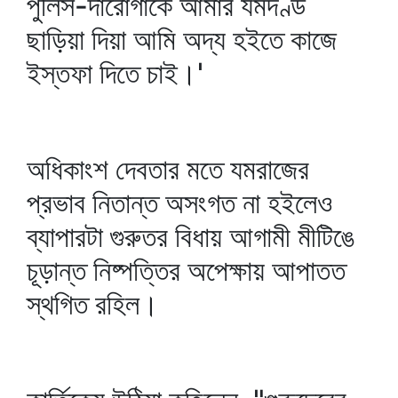
পুলিস-দারোগাকে আমার যমদণ্ড
ছাড়িয়া দিয়া আমি অদ্য হইতে কাজে
ইস্তফা দিতে চাই।'
অধিকাংশ দেবতার মতে যমরাজের
প্রভাব নিতান্ত অসংগত না হইলেও
ব্যাপারটা গুরুতর বিধায় আগামী মীটিঙে
চূড়ান্ত নিষ্পত্তির অপেক্ষায় আপাতত
স্থগিত রহিল।