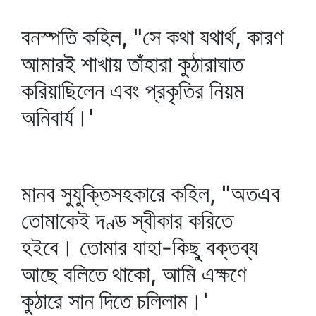
বনস্পতি কহিল, "সে কথা যথার্থ, কারণ
আমারই শাখায় তাঁহারা কুঠারাঘাত
করিয়াছিলেন এবং প্রকৃতির নিয়ম
অনিবার্য।'
মানব সুযুক্তিসহকারে কহিল, "অতএব
তোমাকেই দণ্ড স্বীকার করিতে
হইবে। তোমার যাহা-কিছু বক্তব্য
আছে বলিতে থাকো, আমি এক্ষণে
কুঠারে সান দিতে চলিলাম।'