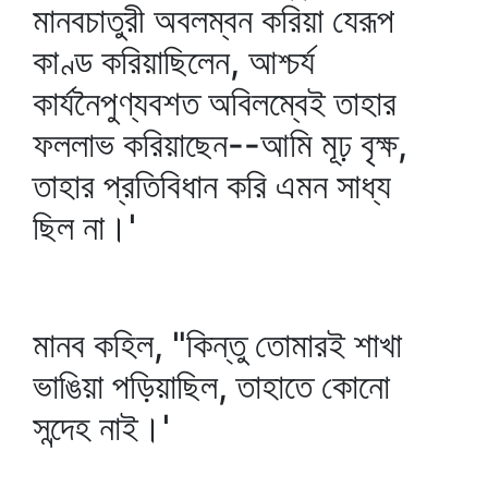
মানবচাতুরী অবলম্বন করিয়া যেরূপ
কাণ্ড করিয়াছিলেন, আশ্চর্য
কার্যনৈপুণ্যবশত অবিলম্বেই তাহার
ফললাভ করিয়াছেন--আমি মূঢ় বৃক্ষ,
তাহার প্রতিবিধান করি এমন সাধ্য
ছিল না।'
মানব কহিল, "কিন্তু তোমারই শাখা
ভাঙিয়া পড়িয়াছিল, তাহাতে কোনো
সন্দেহ নাই।'