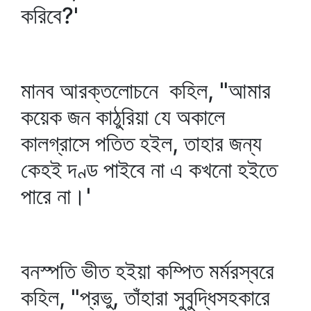
করিবে?'
মানব আরক্তলোচনে কহিল, "আমার
কয়েক জন কাঠুরিয়া যে অকালে
কালগ্রাসে পতিত হইল, তাহার জন্য
কেহই দণ্ড পাইবে না এ কখনো হইতে
পারে না।'
বনস্পতি ভীত হইয়া কম্পিত মর্মরস্বরে
কহিল, "প্রভু, তাঁহারা সুবুদ্ধিসহকারে