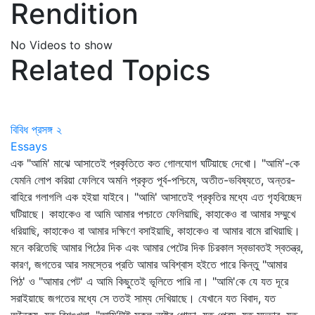
Rendition
No Videos to show
Related Topics
বিবিধ প্রসঙ্গ ২
Essays
এক "আমি' মাঝে আসাতেই প্রকৃতিতে কত গোলযোগ ঘটিয়াছে দেখো। "আমি'-কে
যেমনি লোপ করিয়া ফেলিবে অমনি প্রকৃত পূর্ব-পশ্চিমে, অতীত-ভবিষ্যতে, অন্তর-
বাহিরে গলাগলি এক হইয়া যাইবে। "আমি' আসাতেই প্রকৃতির মধ্যে এত গৃহবিচ্ছেদ
ঘটিয়াছে। কাহাকেও বা আমি আমার পশ্চাতে ফেলিয়াছি, কাহাকেও বা আমার সম্মুখে
ধরিয়াছি, কাহাকেও বা আমার দক্ষিণে বসাইয়াছি, কাহাকেও বা আমার বামে রাখিয়াছি।
মনে করিতেছি আমার পিঠের দিক এবং আমার পেটের দিক চিরকাল স্বভাবতই স্বতন্ত্র,
কারণ, জগতের আর সমস্তের প্রতি আমার অবিশ্বাস হইতে পারে কিন্তু "আমার
পিঠ' ও "আমার পেট' এ আমি কিছুতেই ভূলিতে পারি না। "আমি'কে যে যত দূরে
সরাইয়াছে জগতের মধ্যে সে ততই সাম্য দেখিয়াছে। যেখানে যত বিবাদ, যত