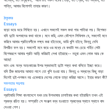
অনৈক্য, যত বিশৃঙ্খলা, "আমি'টাই সকল নষ্টের গোড়া, যত প্রেম, যত সদ্ভাব, যত
শান্তি, আমার বিলোপই তাহার কারণ।
ঠাকুরঘর
Essays
বড়ো ভয়ে ভয়ে লিখিতে হয়। এখানে সকলেই সকল কথা গায় পাতিয়া লয়। বিশেষত
যদি দুটো অপবাদের কথা থাকে। মনে করি, এমন কৌশলে লিখিলাম যে, সকলেই মনে
করিবে আমার প্রতিবেশীকে লক্ষ্য করা হইতেছে, ভারি খুশি হইবে; কিন্তু দেখি
বিপরীত ফল হয়। সকলেই মনে করে ওর মধ্যে যে কথাটা সব চেয়ে গর্হিত সেটা
বিশেষরূপে আমার প্রতি আড়ি করিয়াই লেখা হইয়াছে-- নতুবা এমন লোক আর কে
আছে!
ভান এবং অন্ধ অহংকারের উপর স্বভাবতই দুটো শক্ত কথা বলিতে ইচ্ছা করে।
যদি ঠিক জায়গায় আঘাত লাগে তো খুশি হওয়া যায়। কিন্তু ও সম্বন্ধে কিছু নাড়া
দিলেই দুই-দশজন নয় একেবারে দেশের লোকে তাড়া করিয়া আসে। ইহার কারণ কী?
সফলতার সদুপায়
Essays
প্রাইমারি শিক্ষা বাংলাদেশে যখন চার উপভাষায় চালাইবার কথা হইয়াছিল তখন এই
প্রবন্ধ রচিত হয়। সম্প্রতি সে সংকল্প বন্ধ হওয়াতে প্রবন্ধের স্থানে স্থানে বাদ
দেওয়া গেল।