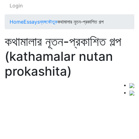
Login
Home
Essays
ব্যঙ্গকৌতুক
কথামালার নূতন-প্রকাশিত গল্প
কথামালার নূতন-প্রকাশিত গল্প
(kathamalar nutan
prokashita)