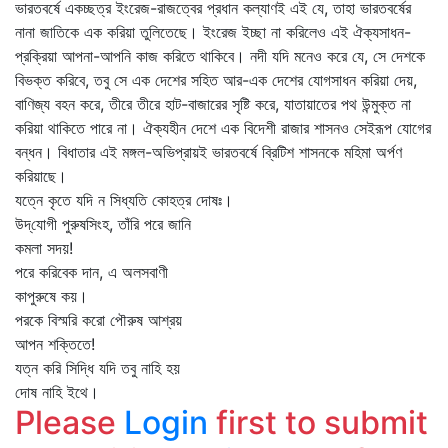
ভারতবর্ষে একচ্ছত্র ইংরেজ-রাজত্বের প্রধান কল্যাণই এই যে, তাহা ভারতবর্ষের
নানা জাতিকে এক করিয়া তুলিতেছে। ইংরেজ ইচ্ছা না করিলেও এই ঐক্যসাধন-
প্রক্রিয়া আপনা-আপনি কাজ করিতে থাকিবে। নদী যদি মনেও করে যে, সে দেশকে
বিভক্ত করিবে, তবু সে এক দেশের সহিত আর-এক দেশের যোগসাধন করিয়া দেয়,
বাণিজ্য বহন করে, তীরে তীরে হাট-বাজারের সৃষ্টি করে, যাতায়াতের পথ উন্মুক্ত না
করিয়া থাকিতে পারে না। ঐক্যহীন দেশে এক বিদেশী রাজার শাসনও সেইরূপ যোগের
বন্ধন। বিধাতার এই মঙ্গল-অভিপ্রায়ই ভারতবর্ষে ব্রিটিশ শাসনকে মহিমা অর্পণ
করিয়াছে।
যত্নে কৃতে যদি ন সিধ্যতি কোহত্র দোষঃ।
উদ্‌যোগী পুরুষসিংহ, তাঁরি পরে জানি
কমলা সদয়!
পরে করিবেক দান, এ অলসবাণী
কাপুরুষে কয়।
পরকে বিস্মরি করো পৌরুষ আশ্রয়
আপন শক্তিতে!
যত্ন করি সিদ্ধি যদি তবু নাহি হয়
দোষ নাহি ইথে।
Please
Login
first to submit