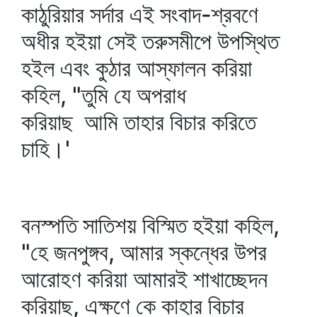
কাঠুরিয়ার সর্দার এই সংবাদ-শ্রবণে
অধীর হইয়া সেই তরুসমীপে উপস্থিত
হইল এবং কুঠার আস্ফালন করিয়া
কহিল, "তুমি যে অপরাধ
করিয়াছ আমি তাহার বিচার করিতে
চাহি।'
বনস্পতি সাতিশয় বিস্মিত হইয়া কহিল,
"হে জনপুঙ্গব, আমার স্কন্ধের উপর
আরোহণ করিয়া আমারই শাখাচ্ছেদন
করিয়াছ, এক্ষণে কে কাহার বিচার